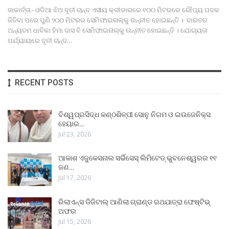
ଜାକାର୍ତ୍ତା.- ଓଡିଆ ଝିଅ ଦୂତୀ ଚାନ୍ଦ ଏସୀୟ କ୍ରୀଡାରରେ ୧୦୦ ମିଟରରେ ରୌପ୍ୟ ପଦକ
ଜିତିବା ପରେ ପୁଣି ୨୦୦ ମିଟରର ସେମିଫାଇନାଲ୍‌କୁ ଉନ୍ନୀତ ହୋଇଛନ୍ତି । ବାରତର
ଅନ୍ୟତମ ଧାବିକା ହିମା ଦାସ ବି ସେମିଫାଇନାଲ୍‌କୁ ଉନ୍ନୀତ ହୋଇଛନ୍ତି । ଯୋଗ୍ୟତା
ପର୍ଯ୍ୟାୟରେ ଦୂତୀ ଚାନ୍ଦ…
RECENT POSTS
ବିଶ୍ୱପ୍ରସିଦ୍ଧ କଣ୍ଠଶିଳ୍ପୀ ସୋନୁ ନିଗମ ଓ ଇଉଜେନିକ୍ସ
ହେୟାର…
Jul 23, 2026
ଆକାଶ ଏଜୁକେସନାଲ ସର୍ଭିସେସ୍ ଲିମିଟେଡ୍ ଭୁବନେଶ୍ୱରର ୧୧
ଜଣ…
Jul 17, 2026
ରିଲାଏନ୍ସ ଡିଜିଟାଲ୍ ଆଣିଲା ଗ୍ରାଣ୍ଡ ରଥଯାତ୍ରା ଫେଷ୍ଟିଭ୍
ଅଫର
Jul 15, 2026