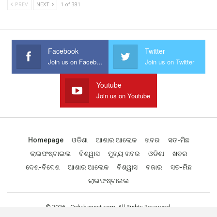
PREV
NEXT
1 of 381
Facebook
Twitter
Join us on Facebook
Join us on Twitter
Youtube
Join us on Youtube
Homepage
ଓଡିଶା
ଆଶାର ଆଲୋକ
ଖବର
ସତ-ମିଛ
ଲାଇଫଷ୍ଟାଇଲ
ବିଶ୍ୱାସ
ମୁଖ୍ୟ ଖବର
ଓଡିଶା
ଖବର
ଦେଶ-ବିଦେଶ
ଆଶାର ଆଲୋକ
ବିଶ୍ୱାସ
ବଜାର
ସତ-ମିଛ
ଲାଇଫଷ୍ଟାଇଲ
© 2026 - Odishanext.com. All Rights Reserved.