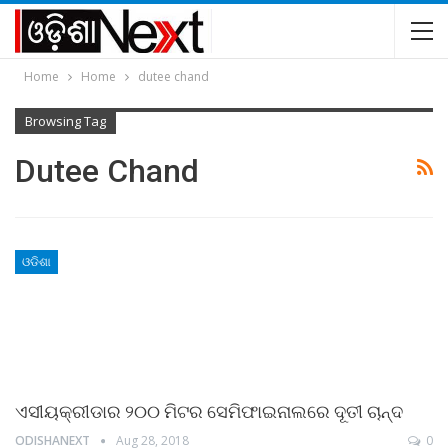
Home
Home
dutee chand
Browsing Tag
Dutee Chand
ଓଡିଶା
ଏସୀୟକ୍ରୀଡାର ୨୦୦ ମିଟର ସେମିଫାଇନାଲରେ ଦୂତୀ ଚାନ୍ଦ
ODISHANEXT
Aug 28, 2018
0