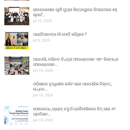
ରାଉରକେଲାର ପୂର୍ବୀ ଗୁପ୍ତା ସିଙ୍ଗାପୁରର ଜିଆଇଆଇଏସ୍
ସ୍ମାର୍ଟ…
Jul 15, 2026
ପାଣ୍ଡିଆନଙ୍କ ନାଁ ମୋଦି କହିଥିବେ !
Jul 9, 2026
ଆଇଓସି, ଅଭିନବ ବିନ୍ଦ୍ରା ଫାଉଣ୍ଡେସନ ଏବଂ ରିଲାଏନ୍ସ
ଫାଉଣ୍ଡେସନ…
Jun 19, 2026
ଓଡ଼ିଶାରେ ବୃଦ୍ଧିଶୀଳ କର୍କଟ ଭାର ଆରମ୍ଭିକ ଚିହ୍ନଟ,
ଉନ୍ନତ…
Jun 18, 2026
ମୋରେପେନ୍ ଲ୍ୟାବ୍ ଚତୁର୍ଥ ତ୍ରୈମାସିକରେ ନିଟ୍ ଲାଭ ୬୯
ପ୍ରତିଶତ…
Jun 16, 2026