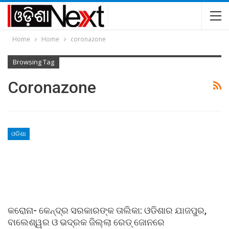
Home
Home
coronazone
Browsing Tag
Coronazone
ଓଡିଶା
କରୋନା- କେନ୍ଦ୍ର ସରକାରଙ୍କ ତାଲିକା: ଓଡିଶାର ଯାଜପୁର,
ବାଲେଶ୍ୱର ଓ ଭଦ୍ରକ ଜିଲ୍ଲା ରେଡ୍‍ ଜୋନରେ