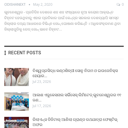
ODISHANEXT
May 2, 2020
0
ଭୁବନେଶ୍ୱର - ପ୍ରତିଦିନ ଦେଶରେ ଶହ ଶହ ସଂଖ୍ୟାରେ ନୂଆ କରୋନା ଆକ୍ରାନ୍ତ
ଚିହ୍ନଟ ହେଉଥିବାରୁ ଏହାର ପ୍ରତିକାର ପାଇଁ କେନ୍ଦ୍ର ସରକାର ଦେଶବ୍ୟାପି ସମସ୍ତ
ଜିଲ୍ଲାର ତଥ୍ୟ ଆଧାରରେ ବିଭିନ୍ନ ଜୋନ୍‍ ଘୋଷଣା କରିଛନ୍ତି । ଅଧିକସଂକ୍ରମଣ ଥିବା
ଜିଲ୍ଲାଗୁଡିକୁ ରେଡ୍‍ ଜୋନ୍‍ ଭାବେ ଚିହ୍ନଟ…
RECENT POSTS
ବିଶ୍ୱପ୍ରସିଦ୍ଧ କଣ୍ଠଶିଳ୍ପୀ ସୋନୁ ନିଗମ ଓ ଇଉଜେନିକ୍ସ
ହେୟାର…
Jul 23, 2026
ଆକାଶ ଏଜୁକେସନାଲ ସର୍ଭିସେସ୍ ଲିମିଟେଡ୍ ଭୁବନେଶ୍ୱରର ୧୧
ଜଣ…
Jul 17, 2026
ରିଲାଏନ୍ସ ଡିଜିଟାଲ୍ ଆଣିଲା ଗ୍ରାଣ୍ଡ ରଥଯାତ୍ରା ଫେଷ୍ଟିଭ୍
ଅଫର