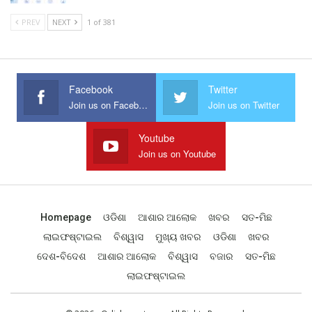
PREV
NEXT
1 of 381
Facebook
Twitter
Join us on Facebook
Join us on Twitter
Youtube
Join us on Youtube
Homepage
ଓଡିଶା
ଆଶାର ଆଲୋକ
ଖବର
ସତ-ମିଛ
ଲାଇଫଷ୍ଟାଇଲ
ବିଶ୍ୱାସ
ମୁଖ୍ୟ ଖବର
ଓଡିଶା
ଖବର
ଦେଶ-ବିଦେଶ
ଆଶାର ଆଲୋକ
ବିଶ୍ୱାସ
ବଜାର
ସତ-ମିଛ
ଲାଇଫଷ୍ଟାଇଲ