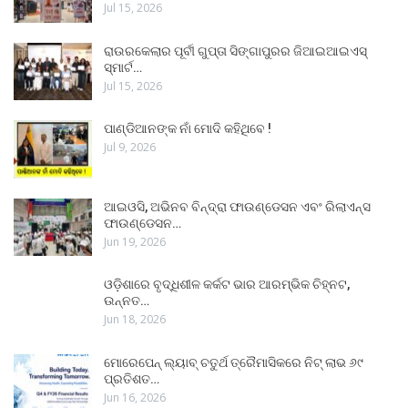
Jul 15, 2026
ରାଉରକେଲାର ପୂର୍ବୀ ଗୁପ୍ତା ସିଙ୍ଗାପୁରର ଜିଆଇଆଇଏସ୍
ସ୍ମାର୍ଟ…
Jul 15, 2026
ପାଣ୍ଡିଆନଙ୍କ ନାଁ ମୋଦି କହିଥିବେ !
Jul 9, 2026
ଆଇଓସି, ଅଭିନବ ବିନ୍ଦ୍ରା ଫାଉଣ୍ଡେସନ ଏବଂ ରିଲାଏନ୍ସ
ଫାଉଣ୍ଡେସନ…
Jun 19, 2026
ଓଡ଼ିଶାରେ ବୃଦ୍ଧିଶୀଳ କର୍କଟ ଭାର ଆରମ୍ଭିକ ଚିହ୍ନଟ,
ଉନ୍ନତ…
Jun 18, 2026
ମୋରେପେନ୍ ଲ୍ୟାବ୍ ଚତୁର୍ଥ ତ୍ରୈମାସିକରେ ନିଟ୍ ଲାଭ ୬୯
ପ୍ରତିଶତ…
Jun 16, 2026