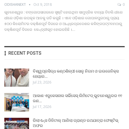
ODISHANEXT
Oct 9, 2018
0
ଭୁବନେଶ୍ୱର : ବଙ୍ଗୋପସାଗରରେ ସୃଷ୍ଟି ହୋଇଥିବା ସାମୁଦ୍ରିକ ବାତ୍ୟା ତିତଲି ଧୀରେ
ଧୀରେ ଓଡ଼ିଶା ଉପକୂଳ ଆଡକୁ ଗତି କରୁଛି । ଏବେ ଓଡ଼ିଶାର ଗୋପାଳପୁରଠାରୁ ପ୍ରାୟ
୫୦୦ କିଲୋମିଟର ଦକ୍ଷିଣପୂର୍ବ ଦିଗରେ ଓ ଆନ୍ଧ୍ରପ୍ରଦେଶର କଳିଙ୍ଗପଟ୍ଟନମଠାରୁ
ଦକ୍ଷିଣପୂର୍ବ ଦିଗରେ କେନ୍ଦ୍ରୀଭୂତ ହୋଇରହିଛି ।…
RECENT POSTS
ବିଶ୍ୱପ୍ରସିଦ୍ଧ କଣ୍ଠଶିଳ୍ପୀ ସୋନୁ ନିଗମ ଓ ଇଉଜେନିକ୍ସ
ହେୟାର…
Jul 23, 2026
ଆକାଶ ଏଜୁକେସନାଲ ସର୍ଭିସେସ୍ ଲିମିଟେଡ୍ ଭୁବନେଶ୍ୱରର ୧୧
ଜଣ…
Jul 17, 2026
ରିଲାଏନ୍ସ ଡିଜିଟାଲ୍ ଆଣିଲା ଗ୍ରାଣ୍ଡ ରଥଯାତ୍ରା ଫେଷ୍ଟିଭ୍
ଅଫର