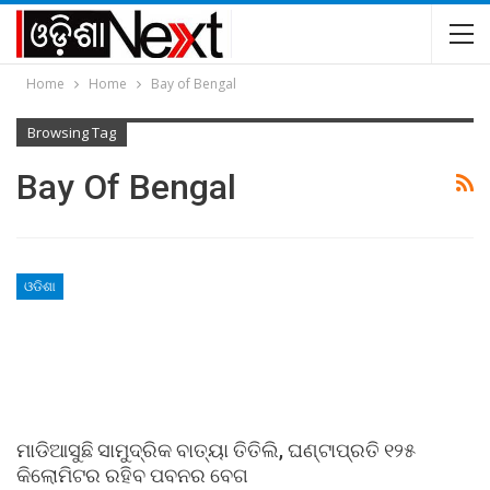
Home
Home
Bay of Bengal
Browsing Tag
Bay Of Bengal
ଓଡିଶା
ମାଡିଆସୁଛି ସାମୁଦ୍ରିକ ବାତ୍ୟା ତିତିଲି, ଘଣ୍ଟାପ୍ରତି ୧୨୫
କିଲୋମିଟର ରହିବ ପବନର ବେଗ