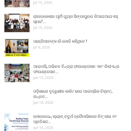
Jul 15, 2026
ରାଉରକେଲାର ପୂର୍ବୀ ଗୁପ୍ତା ସିଙ୍ଗାପୁରର ଜିଆଇଆଇଏସ୍
ସ୍ମାର୍ଟ…
Jul 15, 2026
ପାଣ୍ଡିଆନଙ୍କ ନାଁ ମୋଦି କହିଥିବେ !
Jul 9, 2026
ଆଇଓସି, ଅଭିନବ ବିନ୍ଦ୍ରା ଫାଉଣ୍ଡେସନ ଏବଂ ରିଲାଏନ୍ସ
ଫାଉଣ୍ଡେସନ…
Jun 19, 2026
ଓଡ଼ିଶାରେ ବୃଦ୍ଧିଶୀଳ କର୍କଟ ଭାର ଆରମ୍ଭିକ ଚିହ୍ନଟ,
ଉନ୍ନତ…
Jun 18, 2026
ମୋରେପେନ୍ ଲ୍ୟାବ୍ ଚତୁର୍ଥ ତ୍ରୈମାସିକରେ ନିଟ୍ ଲାଭ ୬୯
ପ୍ରତିଶତ…
Jun 16, 2026