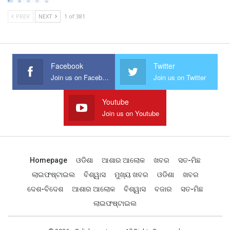
PREV
NEXT
1 of 381
Facebook
Twitter
Join us on Facebook
Join us on Twitter
Youtube
Join us on Youtube
Homepage
ଓଡିଶା
ଆଶାର ଆଲୋକ
ଖବର
ସତ-ମିଛ
ଲାଇଫଷ୍ଟାଇଲ
ବିଶ୍ୱାସ
ମୁଖ୍ୟ ଖବର
ଓଡିଶା
ଖବର
ଦେଶ-ବିଦେଶ
ଆଶାର ଆଲୋକ
ବିଶ୍ୱାସ
ବଜାର
ସତ-ମିଛ
ଲାଇଫଷ୍ଟାଇଲ