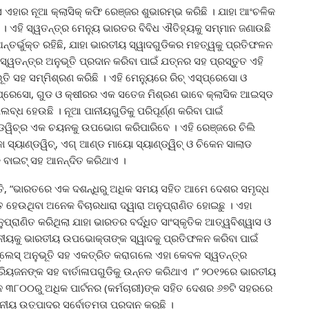
୍ସ ଏହାର ନୂଆ କ୍ଲାସିକ୍ କଫି ରେଞ୍ଜର ଶୁଭାରମ୍ଭ କରିଛି । ଯାହା ଆଂଚଳିକ
ତ । ଏହି ସ୍ୱତନ୍ତ୍ର ମେନ୍ୟୁ ଭାରତର ବିବିଧ ଐତିହ୍ୟକୁ ସମ୍ମାନ ଜଣାଉଛି
ତର୍ଭୁକ୍ତ ରହିଛି, ଯାହା ଭାରତୀୟ ସ୍ୱାଦଗୁଡିକର ମହତ୍ୱକୁ ପ୍ରତିଫଳନ
୍ୱତନ୍ତ୍ର ଅନୁଭୂତି ପ୍ରଦାନ କରିବା ପାଇଁ ଯତ୍ନର ସହ ପ୍ରସ୍ତୁତ ଏହି
ୂତି ସହ ସମ୍ମିଶ୍ରଣ କରିଛି । ଏହି ମେନ୍ୟୁରେ ରିଚ୍ ଏସ୍‌ପ୍ରେସୋ ଓ
‌ପ୍ରେସୋ, ଗୁଡ ଓ କ୍ଷୀରର ଏକ ସତେଜ ମିଶ୍ରଣ ଭାବେ କ୍ଲାସିକ ଆଇସ୍‌ଡ
ଧ ହେଉଛି । ନୂଆ ପାନୀୟଗୁଡିକୁ ପରିପୂର୍ଣ୍ଣ କରିବା ପାଇଁ
ଣ୍ଡୱିଚ୍‌ର ଏକ ଚୟନକୁ ଉପଭୋଗ କରିପାରିବେ । ଏହି ରେଞ୍ଜରେ ଚିଲି
୍କା ସ୍ୟାଣ୍ଡୱିଚ୍‌, ଏଗ୍ ଆଣ୍ଡ ମାୟୋ ସ୍ୟାଣ୍ଡ୍‌ୱିଚ୍ ଓ ଚିକେନ ସାଲାଡ
େକ ବାଇଟ୍ ସହ ଆନନ୍ଦିତ କରିଥାଏ ।
ଛନ୍ତି, “ଭାରତରେ ଏକ ଦଶନ୍ଧିରୁ ଅଧିକ ସମୟ ସହିତ ଆମେ ଦେଶର ସମୃଦ୍ଧ
ିତ ହେଉଥିବା ଅନେକ ବିଚାରଧାରା ଦ୍ୱାରା ଅନୁପ୍ରାଣିତ ହୋଇଛୁ । ଏହା
୍ରାଣିତ କରିଥିଲା ଯାହା ଭାରତର ବର୍ଦ୍ଧିତ ସାଂସ୍କୃତିକ ଆତ୍ୱବିଶ୍ୱାସ ଓ
ୀୟକୁ ଭାରତୀୟ ଉପଭୋକ୍ତାଙ୍କ ସ୍ୱାଦକୁ ପ୍ରତିଫଳନ କରିବା ପାଇଁ
ପ୍ଲେସ୍ ଅନୁଭୂତି ସହ ଏକତ୍ରିତ କରାଗଲେ ଏହା କେବଳ ସ୍ୱତନ୍ତ୍ର
ପ୍ରିୟଜନଙ୍କ ସହ ବାର୍ତାଳାପଗୁଡିକୁ ଉନ୍ନତ କରିଥାଏ ।” ୨୦୧୨ରେ ଭାରତୀୟ
ନ ୩୮୦୦ରୁ ଅଧିକ ପାର୍ଟନର (କର୍ମଚାରୀ)ଙ୍କ ସହିତ ଦେଶର ୬୭ଟି ସହରରେ
ାନୀୟ ଉତ୍ପାଦର ସର୍ବୋତମତା ପ୍ରଦାନ କରୁଛି ।