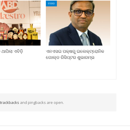
ବଜାର
ଥାପିଲା ଏବିଡ଼ି
ଏନଏସଇ ପକ୍ଷରୁ ଇଲେକ୍‌ଟ୍ରୋନିକ
ଗୋଲ୍ଡ ରିସିପ୍ଟର ଶୁଭାରମ୍ଭ
trackbacks
and pingbacks are open.