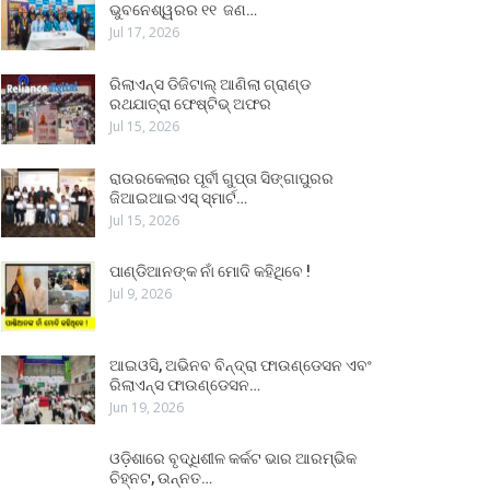
ଭୁବନେଶ୍ୱରର ୧୧ ଜଣ…
Jul 17, 2026
ରିଲାଏନ୍ସ ଡିଜିଟାଲ୍ ଆଣିଲା ଗ୍ରାଣ୍ଡ
ରଥଯାତ୍ରା ଫେଷ୍ଟିଭ୍ ଅଫର
Jul 15, 2026
ରାଉରକେଲାର ପୂର୍ବୀ ଗୁପ୍ତା ସିଙ୍ଗାପୁରର
ଜିଆଇଆଇଏସ୍ ସ୍ମାର୍ଟ…
Jul 15, 2026
ପାଣ୍ଡିଆନଙ୍କ ନାଁ ମୋଦି କହିଥିବେ !
Jul 9, 2026
ଆଇଓସି, ଅଭିନବ ବିନ୍ଦ୍ରା ଫାଉଣ୍ଡେସନ ଏବଂ
ରିଲାଏନ୍ସ ଫାଉଣ୍ଡେସନ…
Jun 19, 2026
ଓଡ଼ିଶାରେ ବୃଦ୍ଧିଶୀଳ କର୍କଟ ଭାର ଆରମ୍ଭିକ
ଚିହ୍ନଟ, ଉନ୍ନତ…