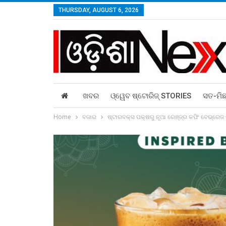
THURSDAY, AUGUST 6, 2026
ଖବର
ଓ୍ୱେବ ଷ୍ଟୋରିଜ୍‌ STORIES
ସତ-ମି
Home
ବଜାର
ଷ୍ଟାରବକ୍ସ ପକ୍ଷରୁ ନୂଆ ରେଞ୍ଜ୍‌ର କଫି ବେଭ୍‌ରେଜ