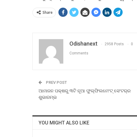
Share
Odishanext
2958 Posts
0
Comments
PREV POST
ଆମାଜନ ପକ୍ଷରୁ ୩ଟି ନୂଆ ଫୁଲ୍‌ଫିଲମେଂଟ୍ ସେଂଟର୍‌ର
ଶୁଭାରମ୍ଭ
YOU MIGHT ALSO LIKE