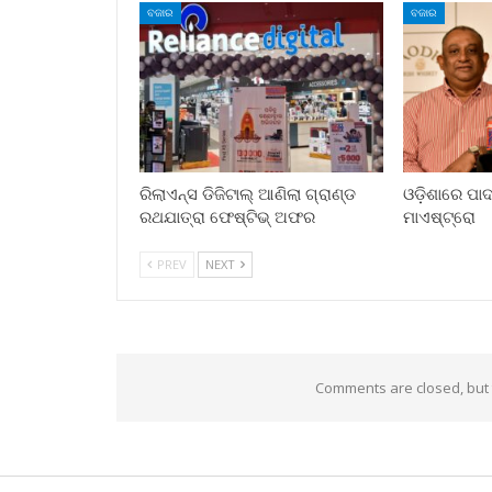
ବଜାର
ବଜାର
ରିଲାଏନ୍ସ ଡିଜିଟାଲ୍ ଆଣିଲା ଗ୍ରାଣ୍ଡ
ଓଡ଼ିଶାରେ ପାଦ 
ରଥଯାତ୍ରା ଫେଷ୍ଟିଭ୍ ଅଫର
ମାଏଷ୍ଟ୍ରୋ
PREV
NEXT
Comments are closed, but