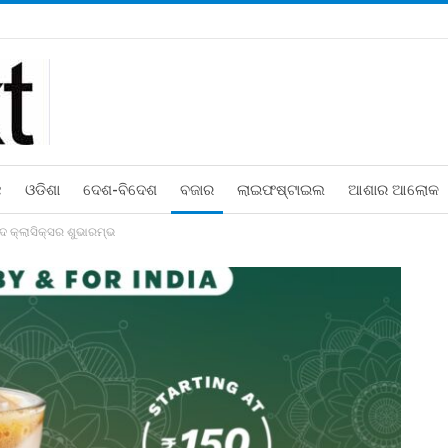
ଛ
ଓଡିଶା
ଦେଶ-ବିଦେଶ
ବଜାର
ଲାଇଫଷ୍ଟାଇଲ
ଆଶାର ଆଲୋକ
 ଦ କ୍ଲାସିକ୍ସର ଶୁଭାରମ୍ଭ