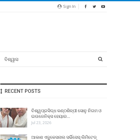
Sign In
ବିଶ୍ୱାସ
RECENT POSTS
ବିଶ୍ୱପ୍ରସିଦ୍ଧ କଣ୍ଠଶିଳ୍ପୀ ସୋନୁ ନିଗମ ଓ
ଇଉଜେନିକ୍ସ ହେୟାର…
Jul 23, 2026
ଆକାଶ ଏଜୁକେସନାଲ ସର୍ଭିସେସ୍ ଲିମିଟେଡ୍