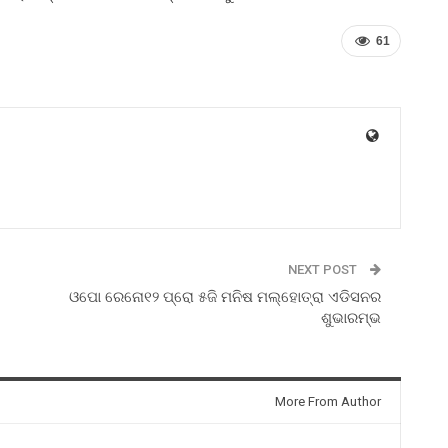
61
NEXT POST
ଓପୋ ରେନୋ୧୨ ପ୍ରୋ ୫ଜି ମନିଷ ମଲ୍‌ହୋତ୍ରା ଏଡିସନର
ଶୁଭାରମ୍ଭ
More From Author