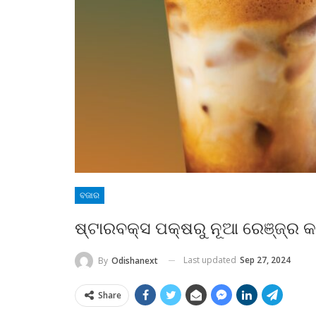
ବଜାର
ଷ୍ଟାରବକ୍ସ ପକ୍ଷରୁ ନୂଆ ରେଞ୍ଜ୍‌ର କ
Last updated
Sep 27, 2024
By
Odishanext
Share