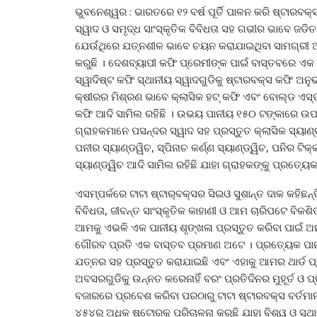
ଭୁବନେଶ୍ୱର : ଭାରତରେ ୧୨ ବର୍ଷ ପୂର୍ତି ପାଳନ କରି ଷ୍ଟାରବକ
ସ୍ୱାଦ ଓ ସମୃଦ୍ଧ ସାଂସ୍କୃତିକ ବିବିଧତା ସହ ଗଭୀର ଭାବେ ଜଡି
ଯେଉଁଥିରେ ଯତ୍ନଶୀଳ ଭାବେ ଚୟନ କରାଯାଇଥିବା ସାମଗ୍ରୀ ଅନ୍
କରୁଛି । ଦେଶବ୍ୟାପୀ କଫି ପ୍ରେମୀଙ୍କ ପାଇଁ ବାସ୍ତବରେ ଏକ ସ
ସ୍ୱାଦିଷ୍ଟ କଫି ସ୍ଥାନୀୟ ସ୍ୱାଦଗୁଡିକୁ ଷ୍ଟାରବକ୍ସ କଫି ଅନୁଭ
କ୍ଷୀରର ମିଶ୍ରଣ ଭାବେ କ୍ଲାସିକ ହଟ୍ କଫି ଏବଂ ବୋଲ୍ଡ ଏସ୍
କଫି ଆଦି ସାମିଲ ରହିଛି । ଉଭୟ ପାନୀୟ ୧୫୦ ଟଙ୍କାରେ ଉପଲବ୍
ଗ୍ରାହକମାନେ ପସନ୍ଦର ସ୍ୱାଦ ସହ ପ୍ରସ୍ତୁତ କ୍ଲାସିକ ସ୍ୟା
ପନୀର ସ୍ୟାଣ୍ଡୱିଚ, ସ୍ପିନାଚ କର୍ଣ୍ଣ ସ୍ୟାଣ୍ଡ୍‌ୱିଚ, ପନିର ଟିକ
ସ୍ୟାଣ୍ଡ୍‌ୱିଚ ଆଦି ସାମିଲ ରହିଛି ଯାହା ଗ୍ରାହକଙ୍କୁ ପ୍ରତ୍ୟ
ଏସମ୍ପର୍କରେ ଟାଟା ଷ୍ଟାର୍‌ବକ୍ସର ସିଇଓ ସୁଶାନ୍ତ ଦାକ କହି
ବିବିଧତା, ଜୀବନ୍ତ ସାଂସ୍କୃତିକ କାହାଣୀ ଓ ଆମ ଚାରିପଟେ ବିକଶ
ଆମକୁ ଏଭଳି ଏକ ପାନୀୟ ଶୃଙ୍ଖଳା ପ୍ରସ୍ତୁତ କରିବା ପାଇଁ ଅନୁପ
ଗୌରବ ପ୍ରତି ଏକ ବାସ୍ତବ ପ୍ରମାଣ ଅଟେ । ପ୍ରତ୍ୟେକ ପାନ
ଯତ୍ନର ସହ ପ୍ରସ୍ତୁତ କରାଯାଇଛି ଏବଂ ଏହାକୁ ଆମର ଥାର୍ଡ 
ଅବସରଗୁଡିକୁ ଉନ୍ନତ କରେନାହିଁ ବରଂ ପ୍ରତିଦିନର ମୁହୂର୍ତ ଓ 
ବଜାରରେ ପ୍ରବେଶ କରିବା ପରଠାରୁ ଟାଟା ଷ୍ଟାରବକ୍ସ ବର୍ତମା
୪୫୪ରୁ ଅଧିକ ଷ୍ଟୋରକୁ ପରିଚାଳନା କରୁଛି ଯାହା ବିଶ୍ୱ ଓ ସ୍ଥ