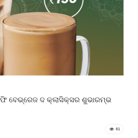
ଫି ବେଭ୍‌ରେଜ ଦ କ୍ଲାସିକ୍ସର ଶୁଭାରମ୍ଭ
61