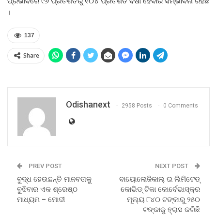
ପ୍ରଭାବରେ ୯୬ ପ୍ରତିଶତରୁ ୧୦୪ ପ୍ରତିଶତ ବର୍ଷା ହେବାର ସମ୍ଭାବନା ରହିଛି
।
137
Share
Odishanext
2958 Posts
0 Comments
PREV POST
NEXT POST
ବୁଦ୍ଧ ହେଉଛନ୍ତି ମାନବତାକୁ
ବାୟୋଲୋଜିକାଲ୍‍ ଇ ଲିମିଟେଡ୍‍
ବୁଝିବାର ଏକ ଶ୍ରେଷ୍ଠ
କୋଭିଡ୍‍ ଟିକା କୋର୍ବେଭାସ୍କ୍‍ର
ମାଧ୍ୟମ – ମୋଦୀ
ମୂଲ୍ୟ ୮୪୦ ଟଙ୍କାରୁ ୨୫୦
ଟଙ୍କାକୁ ହ୍ରାସ କରିଛି