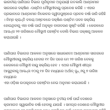
ଭାରତୀୟ ପାଣିପାଗ ବିଭାଗ ପୂର୍ବାନୁମାନ ଅନୁଯାୟୀ ଗତକାଲି ଆଣ୍ଡାମାନ
ସାଗରରେ ଦକ୍ଷିଣ -ପଶ୍ଚିମ ମୌସୁମୀବାୟୁ ପ୍ରବେଶ କରିଛି । ଏହାର
ପ୍ରଭାବରେ ଆଣ୍ଡାମାନ ନିକୋବର ଦ୍ୱୀପପୁଞ୍ଜରେ ପ୍ରବଳ ବର୍ଷା ଜାରି ରହିଛି
। ନିମ୍ନ କ୍ରାନ୍ତି ବଳୟ ଅଞ୍ଚଳରେ ଦକ୍ଷିଣ-ପଶ୍ଚିମ ପବନ ସକ୍ରିୟ
ହୋଇଥିବାରୁ ଏହା ବର୍ଷା ପାଇଁ ଅନୁକୂଳ ବାତାବରଣ ସୃଷ୍ଟି କରିଛି । କେରଳରେ
ଆସନ୍ତା ୨୭ ତାରିଖରେ ମୌସୁମୀ ପହଞ୍ଚିବ ବୋଲି ବିଭାଗ ପକ୍ଷରୁ ଆକଳନ
କରାଯାଇଛି ।
ପାଣିପାଗ ବିଭାଗର ଆକଳନ ଅନୁସାରେ ସାଧାରଣତଃ ଆଣ୍ଡାମାନ ସାଗରରେ
ମୌସୁମୀବାୟୁ ସକ୍ରିୟ ହେବାର ୧୧ ଦିନ ପରେ ମେ ୨୭ ତାରିଖ ବେଳକୁ
କେରଳରେ ମୌସୁମୀ ବାୟୁ ସକ୍ରିୟ ହେବ । ଏଥର ମୌସୁମୀ ଶୀଘ୍ର
ଆସୁଥିବାରୁ ଆସନ୍ତା ୧୦ରୁ ୧୫ ଦିନ ମଧ୍ୟରେ ଅର୍ଥାତ୍‍ ଜୁନ୍‍ ୬ରୁ ୭ ତାରିଖ
ମଧ୍ୟରେ
ଏହା ଓଡ଼ିଶା ଉପକୂଳରେ ପହଞ୍ଚିବା ନେଇ ଅନୁମାନ କରାଯାଉଛି ।
ପାଣିପାଗ ବିଭାଗର ଆକଳନ ଅନୁସାରେ ତୃତୀୟ ବର୍ଷ ପାଇଁ ଦେଶରେ
କ୍ରମାଗତ ସ୍ୱାଭାବିକ ବର୍ଷା ହେବାକୁ ଯାଉଛି । ସମଗ୍ର ଦେଶରେ ମୌସୁମୀର