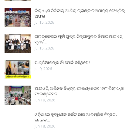
ରିଲାଏନ୍ସ ଡିଜିଟାଲ୍ ଆଣିଲା ଗ୍ରାଣ୍ଡ ରଥଯାତ୍ରା ଫେଷ୍ଟିଭ୍
ଅଫର
Jul 15, 2026
ରାଉରକେଲାର ପୂର୍ବୀ ଗୁପ୍ତା ସିଙ୍ଗାପୁରର ଜିଆଇଆଇଏସ୍
ସ୍ମାର୍ଟ…
Jul 15, 2026
ପାଣ୍ଡିଆନଙ୍କ ନାଁ ମୋଦି କହିଥିବେ !
Jul 9, 2026
ଆଇଓସି, ଅଭିନବ ବିନ୍ଦ୍ରା ଫାଉଣ୍ଡେସନ ଏବଂ ରିଲାଏନ୍ସ
ଫାଉଣ୍ଡେସନ…
Jun 19, 2026
ଓଡ଼ିଶାରେ ବୃଦ୍ଧିଶୀଳ କର୍କଟ ଭାର ଆରମ୍ଭିକ ଚିହ୍ନଟ,
ଉନ୍ନତ…
Jun 18, 2026