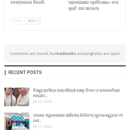
ବେଙ୍ଗଲରେ ବିଜେପି
ପ୍ରତାରଣାର ପ୍ରତିଶୋଧ- ଗପ
ନୁହେଁ ଏହା ସତକଥା
PREV
NEXT
Comments are closed, but
trackbacks
and pingbacks are open.
RECENT POSTS
ବିଶ୍ୱପ୍ରସିଦ୍ଧ କଣ୍ଠଶିଳ୍ପୀ ସୋନୁ ନିଗମ ଓ ଇଉଜେନିକ୍ସ
ହେୟାର…
Jul 23, 2026
ଆକାଶ ଏଜୁକେସନାଲ ସର୍ଭିସେସ୍ ଲିମିଟେଡ୍ ଭୁବନେଶ୍ୱରର ୧୧
ଜଣ…
Jul 17, 2026