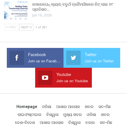
ମୋରେପେନ୍ ଲ୍ୟାବ୍ ଚତୁର୍ଥ ତ୍ରୈମାସିକରେ ନିଟ୍ ଲାଭ ୬୯
ପ୍ରତିଶତ…
Jun 16, 2026
PREV
NEXT
1 of 381
Facebook
Twitter
Join us on Facebook
Join us on Twitter
Youtube
Join us on Youtube
Homepage
ଓଡିଶା
ଆଶାର ଆଲୋକ
ଖବର
ସତ-ମିଛ
ଲାଇଫଷ୍ଟାଇଲ
ବିଶ୍ୱାସ
ମୁଖ୍ୟ ଖବର
ଓଡିଶା
ଖବର
ଦେଶ-ବିଦେଶ
ଆଶାର ଆଲୋକ
ବିଶ୍ୱାସ
ବଜାର
ସତ-ମିଛ