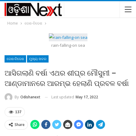
Home
ଦେଶ-ବିଦେଶ
rain-falling-on sea
ଦେଶ-ବିଦେଶ
ମୁଖ୍ୟ ଖବର
ଆସିଗଲାଣି ବର୍ଷା ଏଥର ଶୀଘ୍ର ମୌସୁମୀ –
ଆଣ୍ଡାମାନରେ ଆରମ୍ଭ ହେଲାଣି ପ୍ରବଳ ବର୍ଷା
Last updated
May 17, 2022
By
Odishanext
137
Share