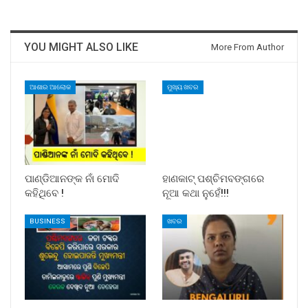
YOU MIGHT ALSO LIKE
More From Author
ଆଶାର ଆଲୋକ
ମୁଖ୍ୟ ଖବର
ପାଣ୍ଡିଆନଙ୍କ ନାଁ ମୋଦି
ହାଣକାଟ୍‌ ପଶ୍ଚିମବଙ୍ଗରେ
କହିଥିବେ !
ନୂଆ କଥା ନୁହେଁ!!!
BUSINESS
ଖବର