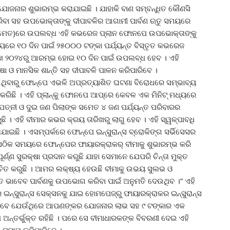
ଯୋଜନାର ଶୁଭାରମ୍ଭ କରାଯାଇଛି । ଯାହାକି ବାଣ ସମ୍ବନ୍ଧିତ କୌଣସି
କରିବା ସହ ଉପଭୋକ୍ତାଙ୍କୁ ଦୀପାବଳିର ଆଗାମୀ ପାର୍ବଣ ଋତୁ ସମୟରେ
ି ସମେତ)ରେ ଉପଲବ୍ଧ ଏହି କଭରେଜ ପ୍ଲାନ ଫୋନପେ ଉପଭୋକ୍ତାଙ୍କୁ
 ସମୟରେ ୧୦ ଦିନ ପାଇଁ ୨୫୦୦୦ ଟଙ୍କା ପର୍ଯ୍ୟନ୍ତ ବିସ୍ତୃତ କଭରେଜ
ିଖ ୨୦୨୪ରୁ ଆରମ୍ଭ ହୋଇ ୧୦ ଦିନ ପାଇଁ ଉପଲବ୍ଧ ହେବ । ଏହି
 ଓ ମାନସିକ ଶାନ୍ତି ସହ ଦୀପାବଳି ପାଳନ କରିପାରିବେ ।
ପାଉଥିବାରୁ ଫୋନ୍‌ପେ ଏଭଳି ଅପ୍ରତ୍ୟାଶିତ ଘଟଣା ବିରୋଧରେ ସମ୍ଭାବ୍ୟ
 କରିଛି । ଏହି ପ୍ଲାନ୍‌କୁ ଫୋନପେ ଆପ୍‌ରେ କେବଳ ଏକ ମିନିଟ୍ ମଧ୍ୟରେ
 ପତ୍ନୀ ଓ ଦୁଇ ଜଣ ପିଲାଙ୍କ ସମେତ ୪ ଜଣ ପର୍ଯ୍ୟନ୍ତ ପରିବାରର
ି । ଏହି ବୀମାର କଭର କ୍ରୟ ତାରିଖରୁ ଲାଗୁ ହେବ । ଏହି ସ୍ୱଳ୍ପାବଧି
ଯାଇଛି । ଏସମ୍ପର୍କରେ ଫୋନ୍‌ପେ ଇନ୍ସୁରାନ୍ସ ବ୍ରୋକିଙ୍ଗ ସର୍ଭିସେସର
ଇଁ ସଠିକ ସମୟରେ ଫୋନ୍‌ପେର ଫାୟାରକ୍ରାକର୍ ବୀମାକୁ ଶୁଭାରମ୍ଭ କରି
୍ଣ୍ଣ ସୁରକ୍ଷା ପ୍ରଦାନ କରୁଛି ଯାହା ସେମାନେ ଯେପରି ଚିନ୍ତା ମୁକ୍ତ
ିଶ୍ଚିତ କରୁଛି । ଆମର ଲକ୍ଷ୍ୟ ହେଉଛି ବୀମାକୁ ଉଭୟ ସୁଲଭ ଓ
ିତ ଭାବେବ ପାର୍ବଣକୁ ଉପଭୋଗ କରିବା ପାଇଁ ଅନୁମତି ଦେଉଥିବ ।” ଏହି
ଇନ୍ସୁରାନ୍ସ ସେକ୍ସନକୁ ଯାଇ ହୋମପେଜ୍‌ରୁ ଫାୟାରକ୍ରାକର ଇନ୍ସୁରାନ୍ସ
ପାରିବେ ଯେଉଁଥିରେ ଆପଣଙ୍କର ଯୋଜନାର ଲାଭ ସହ ୯ ଟଙ୍କାର ଏକ
ଅନ୍ତର୍ଭୁକ୍ତ ରହିଛି । ପରେ ସେ ବୀମାଧାରକଙ୍କ ବିବରଣୀ ଦେଇ ଏହି
େ ଟ୍ୟାପ୍ କରିପାରିବେ ।