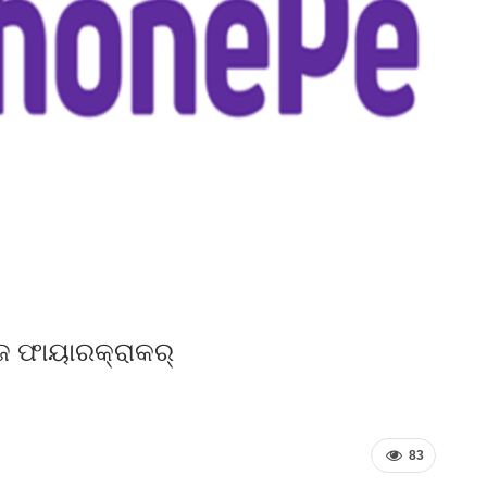
 ଫାୟାରକ୍ରାକର୍‌
83