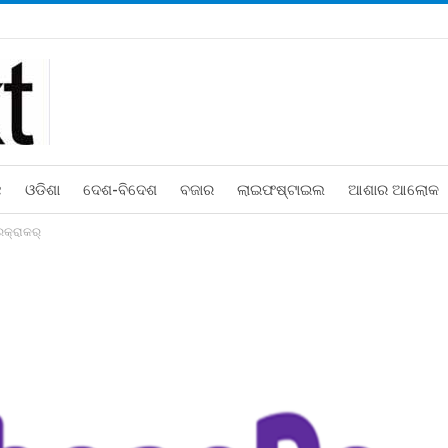
ଛ
ଓଡିଶା
ଦେଶ-ବିଦେଶ
ବଜାର
ଲାଇଫଷ୍ଟାଇଲ
ଆଶାର ଆଲୋକ
୍ରାକର୍‌