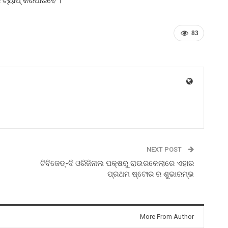
83
NEXT POST
ଟିବିଜେଡ୍‌-ଦି ଓରିଜିନାଲ ପକ୍ଷରୁ ରାଉରକେଲାରେ ଏହାର
ପ୍ରଥମ ଷ୍ଟୋର ର ଶୁଭାରମ୍ଭ
More From Author