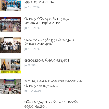
ଭୁବନେଶ୍ୱରର ୧୧ ଜଣ…
Jul 17, 2026
ରିଲାଏନ୍ସ ଡିଜିଟାଲ୍ ଆଣିଲା ଗ୍ରାଣ୍ଡ
ରଥଯାତ୍ରା ଫେଷ୍ଟିଭ୍ ଅଫର
Jul 15, 2026
ରାଉରକେଲାର ପୂର୍ବୀ ଗୁପ୍ତା ସିଙ୍ଗାପୁରର
ଜିଆଇଆଇଏସ୍ ସ୍ମାର୍ଟ…
Jul 15, 2026
ପାଣ୍ଡିଆନଙ୍କ ନାଁ ମୋଦି କହିଥିବେ !
Jul 9, 2026
ଆଇଓସି, ଅଭିନବ ବିନ୍ଦ୍ରା ଫାଉଣ୍ଡେସନ ଏବଂ
ରିଲାଏନ୍ସ ଫାଉଣ୍ଡେସନ…
Jun 19, 2026
ଓଡ଼ିଶାରେ ବୃଦ୍ଧିଶୀଳ କର୍କଟ ଭାର ଆରମ୍ଭିକ
ଚିହ୍ନଟ, ଉନ୍ନତ…