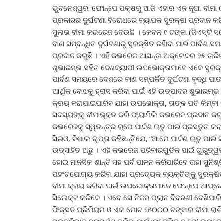
ଭୁବନେଶ୍ୱର: ଫୋନ୍‌ପେ ପକ୍ଷରୁ ଆଜି ଏହାର ଏକ ନୂଆ ବୀମା 
ପ୍ରକାରର ଦୁର୍ଘଟଣା ବିରୋଧରେ ବ୍ୟାପକ ସୁରକ୍ଷା ପ୍ରଦାନ 
ସୁଲଭ ବୀମା କଭରେଜ ଦେଉଛି । କେବଳ ୯ ଟଙ୍କା (ଜିଏସ୍‌ଟ
ବାଣ ସମ୍ବନ୍ଧିତ ଦୁର୍ଘଟଣାରୁ ସୁରକ୍ଷିତ ରଖିବା ପାଇଁ ପାର୍ବଣ
ପ୍‌ରଦାନ କରୁଛି । ଏହି କଭରେଜ ଆସନ୍ତା ଅକ୍ଟୋବର ୨୫ ତାର
ଶୁଭାରମ୍ଭ ସହିତ ଦେଶବ୍ୟାପୀ ଉପଭୋକ୍ତାମାନେ ଏବେ ସୁରକ୍ଷା
ପାର୍ବଣ ସମୟରେ ଦେଶରେ ବାଣ ସମ୍ପର୍କିତ ଦୁର୍ଘଟଣା ବୃଦ୍ଧି 
ଆର୍ଥିକ ବୋଝକୁ ହ୍ରାସ କରିବା ପାଇଁ ଏହି ଉତ୍ପାଦର ଶୁଭାରମ୍ଭ
କ୍ରୟ କରାଯାଇପାରିବ ଯାହା ଉପଭୋକ୍ତା, ତାଙ୍କ ପତି କିମ୍ବା
ସଦସ୍ୟଙ୍କୁ ବୀମାଭୁକ୍ତ କରି ଫ୍ୟାମିଲି କଭରେଜ ପ୍ରଦାନ କରୁଛ
କଭରେଜକୁ ସ୍ୱତନ୍ତ୍ର ରୂପେ ପାର୍ବଣ ଋତୁ ପାଇଁ ପ୍ରସ୍ତୁତ କରା
ସିଇଓ, ବିଶାଲ ଗୁପ୍ତା କହିଛନ୍ତିଯେ, “ଆମେ ପାର୍ବଣ ଋତୁ ପା
ଉତ୍ସାହିତ ଅଛୁ । ଏହି କଭରେଜ ପରିବାରଗୁଡିକ ପାଇଁ ଗୁରୁତ୍ୱପୂର
ହୋଇ ମାନସିକ ଶାନ୍ତି ସହ ପର୍ବ ପାଳନ କରିପାରିବେ ତାହା ସୁନ
ପହଂଚଯୋଗ୍ୟ କରିବା ଯାହା ପ୍ରତ୍ୟେକ ବ୍ୟକ୍ତିଙ୍କୁ ସୁରକ୍ଷ
ବୀମା କ୍ରୟ କରିବା ପାଇଁ ଉପଭୋକ୍ତାମାନେ ଫୋନ୍‌ପେ ଆପ୍‌ରେ 
ସିଲେକ୍ଟ କରିବେ । ଏବେ ସେ ନିଜର ପ୍ଲାନ ବିବରଣୀ ଦେଖି
ଫିକ୍ସଡ ପ୍ରିମିୟମ ଓ ଏକ ମୋଟ ୨୫୦୦୦ ଟଙ୍କାର ବୀମା ରାଶି 
ପ୍ରକ୍ରିୟାକୁ ସମ୍ପୂର୍ଣ୍ଣ କରିବା ପାଇଁ ‘ପ୍ରୋସିଡ୍ ଟୁ ପେ’ ଉପର