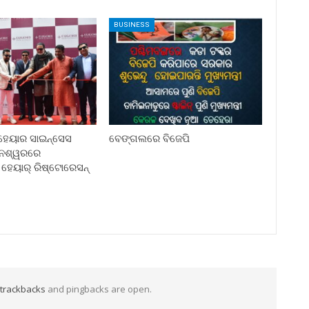
BUSINESS
ହେୟାର ସାଇନ୍ସେସ
ବେଙ୍ଗଲରେ ବିଜେପି
ନେଶ୍ୱରରେ
 ହେୟାର୍ ରିଷ୍ଟୋରେସନ୍
trackbacks
and pingbacks are open.