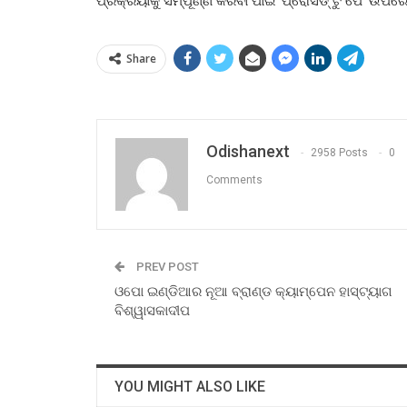
Share
Odishanext
2958 Posts
0
Comments
PREV POST
ଓପୋ ଇଣ୍ଡିଆର ନୂଆ ବ୍ରାଣ୍ଡ କ୍ୟାମ୍ପେନ ହାସ୍‌ଟ୍ୟାଗ
ବିଶ୍ୱାସକାଦୀପ
YOU MIGHT ALSO LIKE