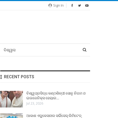
Sign In
ବିଶ୍ୱାସ
RECENT POSTS
ବିଶ୍ୱପ୍ରସିଦ୍ଧ କଣ୍ଠଶିଳ୍ପୀ ସୋନୁ ନିଗମ ଓ
ଇଉଜେନିକ୍ସ ହେୟାର…
Jul 23, 2026
ଆକାଶ ଏଜୁକେସନାଲ ସର୍ଭିସେସ୍ ଲିମିଟେଡ୍