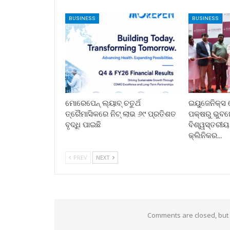
BUSINESS
BUSINESS
ମୋରେପେନ୍ ଲ୍ୟାବ୍ ଚତୁର୍ଥ
ଇୟୁଜେନିକ୍ସ 
ତ୍ରୈମାସିକରେ ନିଟ୍ ଲାଭ ୬୯ ପ୍ରତିଶତ
ପକ୍ଷରୁ ଭୁବ
ବୃଦ୍ଧି ପାଇଛି
ବିଶ୍ୱସ୍ତରୀୟ
କ୍ଲିନିକର…
PREV
NEXT
Comments are closed, but