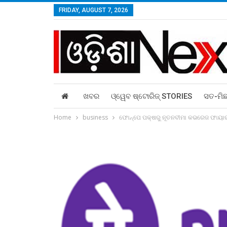
FRIDAY, AUGUST 7, 2026
ଖବର
ଓ୍ୱେବ ଷ୍ଟୋରିଜ୍‌ STORIES
ସତ-ମି
Home
business
ଫୋନ୍‌ପେ ପକ୍ଷରୁ ନୂତନବୀମା କଭରେଜ ଫାୟାରକ