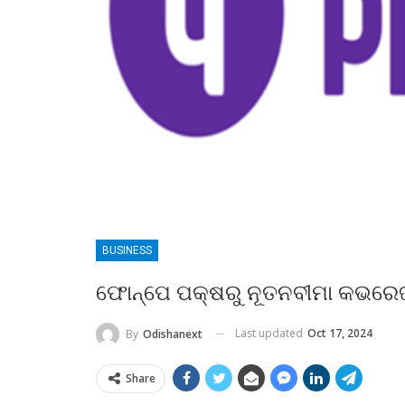
BUSINESS
ଫୋନ୍‌ପେ ପକ୍ଷରୁ ନୂତନବୀମା କଭରେଜ
Last updated
Oct 17, 2024
By
Odishanext
Share