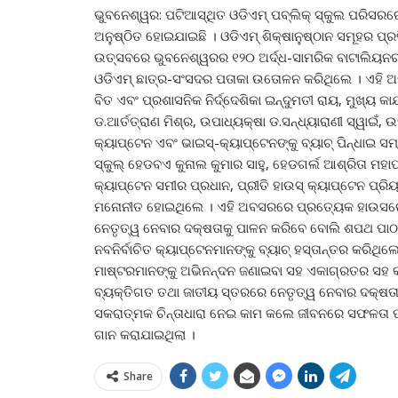
ଭୁବନେଶ୍ୱର: ପଟିଆସ୍ଥିତ ଓଡିଏମ୍ ପବ୍ଲିକ୍ ସ୍କୁଲ ପରିସରର
ଅନୁଷ୍ଠିତ ହୋଇଯାଇଛି । ଓଡିଏମ୍ ଶିକ୍ଷାନୁଷ୍ଠାନ ସମୂହର ପ
ଉତ୍ସବରେ ଭୁବନେଶ୍ୱରର ୧୨୦ ଅର୍ଦ୍ଧ-ସାମରିକ ବାଟାଲିୟନର 
ଓଡିଏମ୍ ଛାତ୍ର-ସଂସଦର ପତାକା ଉତୋଳନ କରିଥିଲେ । ଏହି 
ବିତ ଏବଂ ପ୍ରଶାସନିକ ନିର୍ଦ୍ଦେଶିକା ଇନ୍ଦୁମତୀ ରାୟ, ମୁଖ୍ୟ କାର୍
ଡ.ଆର୍ତତ୍ରାଣ ମିଶ୍ର, ଉପାଧ୍ୟକ୍ଷା ଡ.ସନ୍ଧ୍ୟାରାଣୀ ସ୍ୱାଇଁ, 
କ୍ୟାପ୍ଟେନ ଏବଂ ଭାଇସ୍‌-କ୍ୟାପ୍ଟେନଙ୍କୁ ବ୍ୟାଚ୍ ପିନ୍ଧାଇ ସମ୍
ସ୍କୁଲ୍ ହେଡବଏ କୁନାଲ କୁମାର ସାହୁ, ହେଡଗର୍ଲ ଆଶ୍ରିତା ମହାପ
କ୍ୟାପ୍ଟେନ ସମୀର ପ୍ରଧାନ, ପ୍ରୀତି ହାଉସ୍ କ୍ୟାପ୍ଟେନ ପ୍ରିୟା
ମନୋନୀତ ହୋଇଥିଲେ । ଏହି ଅବସରରେ ପ୍ରତ୍ୟେକ ହାଉସରେ କ
ନେତୃତ୍ୱ ନେବାର ଦକ୍ଷତାକୁ ପାଳନ କରିବେ ବୋଲି ଶପଥ ପାଠ କ
ନବନିର୍ବାଚିତ କ୍ୟାପ୍ଟେନମାନଙ୍କୁ ବ୍ୟାଚ୍ ହସ୍ତାନ୍ତର କରିଥିଲେ
ମାଷ୍ଟରମାନଙ୍କୁ ଅଭିନନ୍ଦନ ଜଣାଇବା ସହ ଏକାଗ୍ରତର ସହ କ
ବ୍ୟକ୍ତିଗତ ତଥା ଜାତୀୟ ସ୍ତରରେ ନେତୃତ୍ୱ ନେବାର ଦକ୍ଷତା 
ସକରାତ୍ମକ ଚିନ୍ତାଧାରା ନେଇ କାମ କଲେ ଜୀବନରେ ସଫଳତା ପ
ଗାନ କରାଯାଇଥିଲା ।
Share