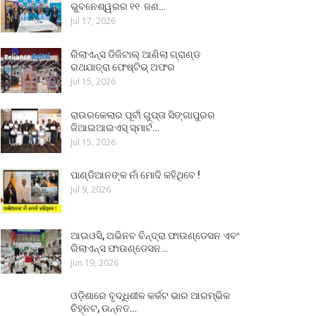
ଭୁବନେଶ୍ୱରର ୧୧ ଜଣ…
Jul 17, 2026
ରିଲାଏନ୍ସ ଡିଜିଟାଲ୍ ଆଣିଲା ଗ୍ରାଣ୍ଡ
ରଥଯାତ୍ରା ଫେଷ୍ଟିଭ୍ ଅଫର
Jul 15, 2026
ରାଉରକେଲାର ପୂର୍ବୀ ଗୁପ୍ତା ସିଙ୍ଗାପୁରର
ଜିଆଇଆଇଏସ୍ ସ୍ମାର୍ଟ…
Jul 15, 2026
ପାଣ୍ଡିଆନଙ୍କ ନାଁ ମୋଦି କହିଥିବେ !
Jul 9, 2026
ଆଇଓସି, ଅଭିନବ ବିନ୍ଦ୍ରା ଫାଉଣ୍ଡେସନ ଏବଂ
ରିଲାଏନ୍ସ ଫାଉଣ୍ଡେସନ…
Jun 19, 2026
ଓଡ଼ିଶାରେ ବୃଦ୍ଧିଶୀଳ କର୍କଟ ଭାର ଆରମ୍ଭିକ
ଚିହ୍ନଟ, ଉନ୍ନତ…