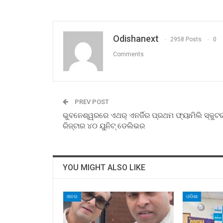
Odishanext
2958 Posts
0
Comments
PREV POST
ଭୁବନେଶ୍ୱରରେ ଏଥର୍ ଏନର୍ଜିର ପ୍ରଥମ ଫ୍ୟାମିଲି ସ୍କୁଟ
ରିଜ୍‌ଟାର ୪୦ ୟୁନିଟ୍ ଡେଲିଭର
YOU MIGHT ALSO LIKE
ଖବର
ଓଡିଶା