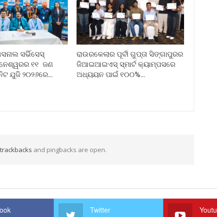
ନାଲ ସର୍ଭିସେସ୍
ରାଉରକେଲାର ପୂର୍ବୀ ଗୁପ୍ତା ସିଙ୍ଗାପୁରର
ୁବନେଶ୍ୱରର ୧୧ ଜଣ
ଜିଆଇଆଇଏସ୍ ସ୍ମାର୍ଟ କ୍ୟାମ୍ପସରେ
ନିଟ ଯୁଜି ୨୦୨୬ରେ…
ଅଧ୍ୟୟନ ପାଇଁ ୧୦୦%…
trackbacks
and pingbacks are open.
ook
Twitter
Yout