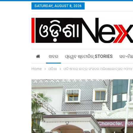
SATURDAY, AUGUST 8, 2026
ଖବର
ଓ୍ୱେବ ଷ୍ଟୋରିଜ୍‌ STORIES
ସତ-ମି
Home
ଓଡିଶା
ଓଡିଏମରେ ଛାତ୍ର ସଂସଦର ଅଭିଷେକୋତ୍ସବ-୨୦୨୪ 