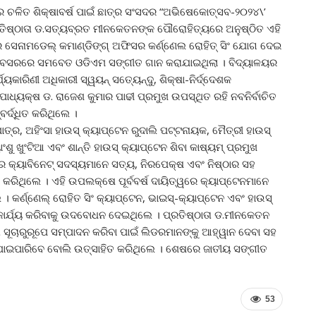
େ ଚଳିତ ଶିକ୍ଷାବର୍ଷ ପାଇଁ ଛାତ୍ର ସଂସଦର “ଅଭିଷେକୋତ୍ସବ-୨୦୨୪\’
୍ରତିଷ୍ଠାତା ଡ.ସତ୍ୟବ୍ରତ ମୀନକେତନଙ୍କ ପୌରୋହିତ୍ୟରେ ଅନୁଷ୍ଠିତ ଏହି
ସେନାମଡେଲ୍ କମାଣ୍ଡିଙ୍ଗ୍ ଅଫିସର କର୍ଣ୍ଣେଲ ରୋହିତ୍ ସିଂ ଯୋଗ ଦେଇ
ଅବସରରେ ସମବେତ ଓଡିଏମ ସଙ୍ଗୀତ ଗାନ କରାଯାଇଥିଲା । ବିଦ୍ୟାଳୟର
ଯ୍ୟକାରିଣୀ ଅଧିକାରୀ ସ୍ୱୟନ୍ ସତ୍ୟେନ୍ଦୁ, ଶିକ୍ଷା-ନିର୍ଦ୍ଦେଶକ
ଉପାଧ୍ୟକ୍ଷ ଡ. ରାଜେଶ କୁମାର ପାଢୀ ପ୍ରମୁଖ ଉପସ୍ଥିତ ରହି ନବନିର୍ବାଚିତ
ବର୍ଦ୍ଧିତ କରିଥିଲେ ।
ାତ୍ର, ଅହିଂସା ହାଉସ୍ କ୍ୟାପ୍ଟେନ ରୁଦାଲି ପଟ୍ଟନାୟକ, ମୈତ୍ରୀ ହାଉସ୍
ଂଶୁ ଖୁଂଟିଆ ଏବଂ ଶାନ୍ତି ହାଉସ୍ କ୍ୟାପ୍ଟେନ ଶିବା କାଷ୍ୟମ୍ ପ୍ରମୁଖ
୍ୟାବିନେଟ୍ ସଦସ୍ୟମାନେ ସତ୍ୟ, ନିରପେକ୍ଷ ଏବଂ ନିଷ୍ଠାର ସହ
ରିଥିଲେ । ଏହି ଉପଲକ୍ଷେ ପୂର୍ବବର୍ଷ ଦାୟିତ୍ୱରେ କ୍ୟାପ୍ଟେନମାନେ
 । କର୍ଣ୍ଣେଲ୍ ରୋହିତ ସିଂ କ୍ୟାପ୍ଟେନ, ଭାଇସ୍‌-କ୍ୟାପ୍ଟେନ ଏବଂ ହାଉସ୍
ାର୍ଯ୍ୟ କରିବାକୁ ଉଦବୋଧନ ଦେଇଥିଲେ । ପ୍ରତିଷ୍ଠାତା ଡ.ମୀନକେତନ
ସୂଚାରୁରୂପେ ସମ୍ପାଦନ କରିବା ପାଇଁ ଲିଡରମାନଙ୍କୁ ଆହ୍ୱାନ ଦେବା ସହ
ାଇପାରିବେ ବୋଲି ଉତ୍ସାହିତ କରିଥିଲେ । ଶେଷରେ ଜାତୀୟ ସଙ୍ଗୀତ
53