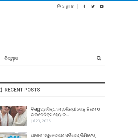
Sign In
ବିଶ୍ୱାସ
RECENT POSTS
ବିଶ୍ୱପ୍ରସିଦ୍ଧ କଣ୍ଠଶିଳ୍ପୀ ସୋନୁ ନିଗମ ଓ
ଇଉଜେନିକ୍ସ ହେୟାର…
Jul 23, 2026
ଆକାଶ ଏଜୁକେସନାଲ ସର୍ଭିସେସ୍ ଲିମିଟେଡ୍