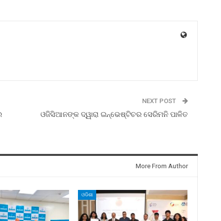
NEXT POST
ର
ଓଜିସିଆନଙ୍କ ଦ୍ୱାରା ଇନ୍‌ଭେଷ୍ଟିଚର ସେରିମନି ପାଳିତ
More From Author
ଓଡିଶା