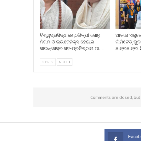
ବିଶ୍ୱପ୍ରସିଦ୍ଧ କଣ୍ଠଶିଳ୍ପୀ ସୋନୁ
ଆକାଶ ଏଜୁକେସ
ନିଗମ ଓ ଇଉଜେନିକ୍ସ ହେୟାର
ଲିମିଟେଡ୍ ଭ
ସାଇନ୍ସେସ୍ର ସହ-ପ୍ରତିଷ୍ଠାତା ଡା.…
ଛାତ୍ରଛାତ୍ରୀ 
PREV
NEXT
Comments are closed, but
Faceb