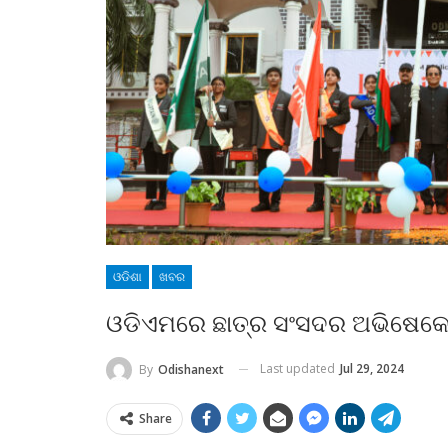
ଓଡିଶା
ଖବର
ଓଡିଏମରେ ଛାତ୍ର ସଂସଦର ଅଭିଷେକୋ
Last updated
Jul 29, 2024
By
Odishanext
Share