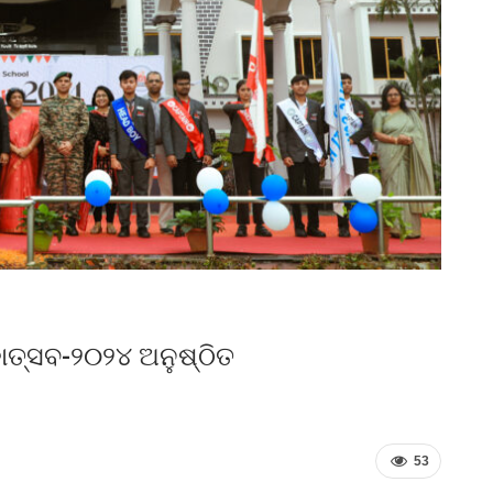
ତ୍ସବ-୨୦୨୪ ଅନୁଷ୍ଠିତ
53