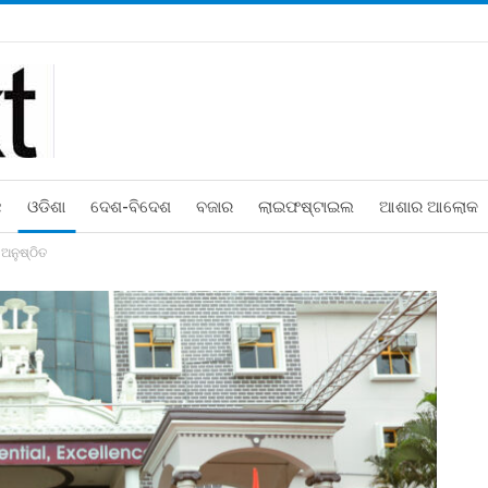
ଛ
ଓଡିଶା
ଦେଶ-ବିଦେଶ
ବଜାର
ଲାଇଫଷ୍ଟାଇଲ
ଆଶାର ଆଲୋକ
ଅନୁଷ୍ଠିତ