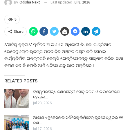
Last updated
Jul 8, 2026
By
Odisha Next
5
Share
//ଖଟିରୁ ଶୁକ୍ଳା// ପୂର୍ବତନ ଆଇଏଏସ ଅଧିକାରୀ ଭି. କେ. ପାଣ୍ଡିଆନ
ଭେନେଜୁଏଲାର ଭୂକମ୍ପ ପ୍ରଭାବିତ ଅଞ୍ଚଳ ଗସ୍ତ କରି ସେଠାର
କାର୍ଯ୍ୟନିର୍ବାହୀ ରାଷ୍ଟ୍ରପତି ଡେଲ୍ସି ରୋଡ୍ରିଗେଜଙ୍କୁ ସାକ୍ଷାତ କରିବା କଥା
କଅଣ ସତ କି ବୋଲି ଆଜି ଖଟିରେ ଯଦୁ ଭାଇ ପଚାରିଲେ l
RELATED POSTS
ବିଶ୍ୱପ୍ରସିଦ୍ଧ କଣ୍ଠଶିଳ୍ପୀ ସୋନୁ ନିଗମ ଓ ଇଉଜେନିକ୍ସ
ହେୟାର…
Jul 23, 2026
ଆକାଶ ଏଜୁକେସନାଲ ସର୍ଭିସେସ୍ ଲିମିଟେଡ୍ ଭୁବନେଶ୍ୱରର ୧୧
ଜଣ…
Jul 17, 2026