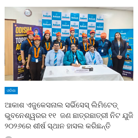
ଓଡିଶା
ଆକାଶ ଏଜୁକେସନାଲ ସର୍ଭିସେସ୍ ଲିମିଟେଡ୍
ଭୁବନେଶ୍ୱରର ୧୧ ଜଣ ଛାତ୍ରଛାତ୍ରୀ ନିଟ ଯୁଜି
୨୦୨୬ରେ ଶୀର୍ଷ ସ୍ଥାନ ହାସଲ କରିଛନ୍ତି