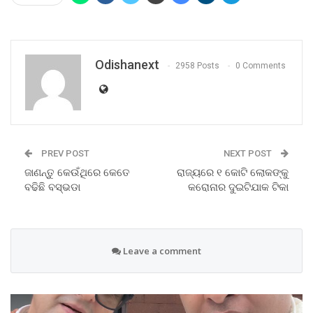
Odishanext
2958 Posts
0 Comments
PREV POST
NEXT POST
ଜାଣନ୍ତୁ କେଉଁଥିରେ କେତେ
ରାଜ୍ୟରେ ୧ କୋଟି ଲୋକଙ୍କୁ
ବଢିଛି ବସ୍‌ଭଡା
କରୋନାର ଦୁଇଟିଯାକ ଟିକା
Leave a comment