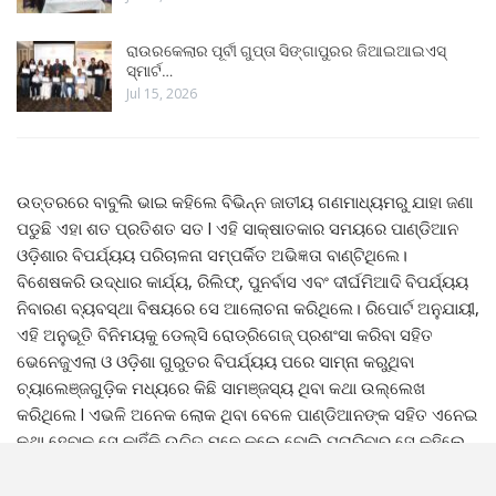
ରାଉରକେଲାର ପୂର୍ବୀ ଗୁପ୍ତା ସିଙ୍ଗାପୁରର ଜିଆଇଆଇଏସ୍
ସ୍ମାର୍ଟ…
Jul 15, 2026
ଉତ୍ତରରେ ବାବୁଲି ଭାଇ କହିଲେ ବିଭିନ୍ନ ଜାତୀୟ ଗଣମାଧ୍ୟମରୁ ଯାହା ଜଣା
ପଡୁଛି ଏହା ଶତ ପ୍ରତିଶତ ସତ l ଏହି ସାକ୍ଷାତକାର ସମୟରେ ପାଣ୍ଡିଆନ
ଓଡ଼ିଶାର ବିପର୍ଯ୍ୟୟ ପରିଚାଳନା ସମ୍ପର୍କିତ ଅଭିଜ୍ଞତା ବାଣ୍ଟିଥିଲେ।
ବିଶେଷକରି ଉଦ୍ଧାର କାର୍ଯ୍ୟ, ରିଲିଫ୍, ପୁନର୍ବାସ ଏବଂ ଦୀର୍ଘମିଆଦି ବିପର୍ଯ୍ୟୟ
ନିବାରଣ ବ୍ୟବସ୍ଥା ବିଷୟରେ ସେ ଆଲୋଚନା କରିଥିଲେ। ରିପୋର୍ଟ ଅନୁଯାୟୀ,
ଏହି ଅନୁଭୂତି ବିନିମୟକୁ ଡେଲ୍ସି ରୋଡ୍ରିଗେଜ୍ ପ୍ରଶଂସା କରିବା ସହିତ
ଭେନେଜୁଏଲା ଓ ଓଡ଼ିଶା ଗୁରୁତର ବିପର୍ଯ୍ୟୟ ପରେ ସାମ୍ନା କରୁଥିବା
ଚ୍ୟାଲେଞ୍ଜଗୁଡ଼ିକ ମଧ୍ୟରେ କିଛି ସାମଞ୍ଜସ୍ୟ ଥିବା କଥା ଉଲ୍ଲେଖ
କରିଥିଲେ l ଏଭଳି ଅନେକ ଲୋକ ଥିବା ବେଳେ ପାଣ୍ଡିଆନଙ୍କ ସହିତ ଏନେଇ
କଥା ହେବାକୁ ସେ କାହିଁକି ଉଚିତ ମନେ କଲେ ବୋଲି ପଚାରିବାରୁ ସେ କହିଲେ
ବିପର୍ଯ୍ୟୟ ପରିଚାଳନାରେ