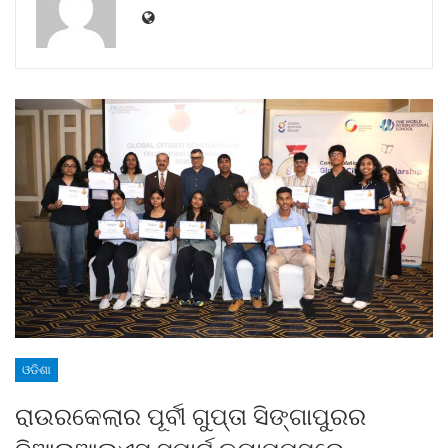
ଓଡିଶା
ରାଉରକେଲାର ପୂର୍ବୀ ଗୁପ୍ତା ସିଙ୍ଗାପୁରର