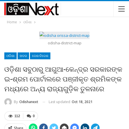
Home
ଓଡିଶା
odisha-district-map
ଓଡିଶା
ଖବର
ଦେଶ-ବିଦେଶ
ଓଡ଼ିଶା ସବୁଠାରୁ ଆଗୁଆ-କେନ୍ଦ୍ର ସରକାରଙ୍କ
ଇ-ଶ୍ରମ ପୋର୍ଟାଲରେ ପଞ୍ଜୀକୃତ ଶ୍ରମିକଙ୍କ
ମଧ୍ୟରେ ଅନ୍ୟ ରାଜ୍ୟଗୁଡ଼ିକ ତୁଳନାରେ
Last updated
Oct 18, 2021
By
Odishanext
112
0
Share