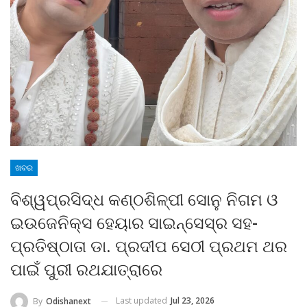
ଖବର
ବିଶ୍ୱପ୍ରସିଦ୍ଧ କଣ୍ଠଶିଳ୍ପୀ ସୋନୁ ନିଗମ ଓ
ଇଉଜେନିକ୍ସ ହେୟାର ସାଇନ୍ସେସ୍ର ସହ-
ପ୍ରତିଷ୍ଠାତା ଡା. ପ୍ରଦୀପ ସେଠୀ ପ୍ରଥମ ଥର
ପାଇଁ ପୁରୀ ରଥଯାତ୍ରାରେ
Last updated
Jul 23, 2026
By
Odishanext