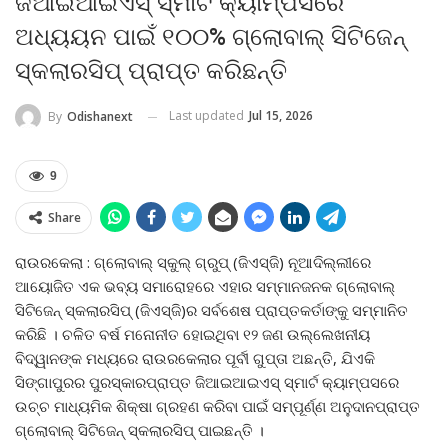
ଜିଆଇଆଇଏସ୍ ସ୍ମାର୍ଟ କ୍ୟାମ୍ପସରେ
ଅଧ୍ୟୟନ ପାଇଁ ୧୦୦% ଗ୍ଲୋବାଲ୍ ସିଟିଜେନ୍
ସ୍କଲାରସିପ୍ ପ୍ରାପ୍ତ କରିଛନ୍ତି
Last updated
Jul 15, 2026
By
Odishanext
9
Share
ରାଉରକେଲା : ଗ୍ଲୋବାଲ୍ ସ୍କୁଲ୍ ଗ୍ରୁପ୍ (ଜିଏସ୍ଜି) ନୂଆଦିଲ୍ଲୀରେ
ଆୟୋଜିତ ଏକ ଭବ୍ୟ ସମାରୋହରେ ଏହାର ସମ୍ମାନଜନକ ଗ୍ଲୋବାଲ୍
ସିଟିଜେନ୍ ସ୍କଲାରସିପ୍ (ଜିଏସ୍ଜି)ର ସର୍ବଶେଷ ପ୍ରାପ୍ତକର୍ତାଙ୍କୁ ସମ୍ମାନିତ
କରିଛି । ଚଳିତ ବର୍ଷ ମନୋନୀତ ହୋଇଥିବା ୧୨ ଜଣ ଉଲ୍ଲେଖନୀୟ
ବିଦ୍ୱାନଙ୍କ ମଧ୍ୟରେ ରାଉରକେଲାର ପୂର୍ବୀ ଗୁପ୍ତା ଅଛନ୍ତି, ଯିଏକି
ସିଙ୍ଗାପୁରର ପୁରସ୍କାରପ୍ରାପ୍ତ ଜିଆଇଆଇଏସ୍ ସ୍ମାର୍ଟ କ୍ୟାମ୍ପସରେ
ଉଚ୍ଚ ମାଧ୍ୟମିକ ଶିକ୍ଷା ଗ୍ରହଣ କରିବା ପାଇଁ ସମ୍ପୂର୍ଣ୍ଣ ଅନୁଦାନପ୍ରାପ୍ତ
ଗ୍ଲୋବାଲ୍ ସିଟିଜେନ୍ ସ୍କଲାରସିପ୍ ପାଇଛନ୍ତି ।