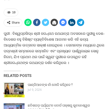
10
Share
ପୁରୀ : ବିଶ୍ୱପ୍ରସିଦ୍ଧ ଶ୍ରୀ ଜଗନ୍ନାଥ ରଥଯାତ୍ରା ଅବସରରେ ପୁରୀକୁ ଦେଶ-
ବିଦେଶର ବହୁ ବିଶିଷ୍ଟ ବ୍ୟକ୍ତିବିଶେଷ ଆଗମନ କରି ଏହି ଭବ୍ୟ
ଆଧ୍ୟାତ୍ମିକ ଉତ୍ସବର ସାକ୍ଷୀ ହୋଇଥିଲେ । ସେମାନଙ୍କ ମଧ୍ୟରେ ଥିଲେ
ପଦ୍ମଶ୍ରୀ ସମ୍ମାନରେ ସମ୍ମାନିତ ଏବଂ ପ୍ରଖ୍ୟାତ ପାର୍ଶ୍ୱଗାୟକ ସୋନୁ
ନିଗମ, ଯିଏ ପ୍ରଥମ ଥର ପାଇଁ ସ୍ୱୟଂ ପୁରୀରେ ଉପସ୍ଥିତ ରହି
ଶ୍ରୀଜଗନ୍ନାଥଙ୍କ ରଥଯାତ୍ରା ଦର୍ଶନ କରିଥିଲେ ।
RELATED POSTS
ପାଣ୍ଡିଆନଙ୍କ ନାଁ ମୋଦି କହିଥିବେ !
Jul 9, 2026
ଛତିଶଗଡ଼ ପର୍ଯ୍ୟଟନ ବୋର୍ଡ ପକ୍ଷରୁ ଭୁବନେଶ୍ୱର