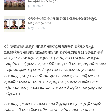
ରୋଡ୍‌ଶୋ’ରେ ବିଭିନ୍ନ…
Jun 6, 2026
ଚଳିତ ବିଏସଇ ଦଶମ ଶ୍ରେଣୀ ପରୀକ୍ଷାରେ ପିଡବ୍ଲ୍ୟୁ
ଛାତ୍ରଛାତ୍ରୀଙ୍କ…
May 6, 2026
ଏହି ସ୍ମରଣୀୟ ଯାତ୍ରା ସମ୍ଭବ ହୋଇଥିଲା ତାଙ୍କର ଘନିଷ୍ଠ ବନ୍ଧୁ,
ଇଉଜେନିକ୍ସ ହେୟାର ସାଇନ୍ସେସର ସହ-ପ୍ରତିଷ୍ଠାତା ତଥା ଓଡ଼ିଶାର ଗର୍ବ
ଡା. ପ୍ରଦୀପ ସେଠୀଙ୍କ ପ୍ରୟାସରେ । ପୂର୍ବରୁ ଏକ ଆଲୋଚନା ସମୟରେ
ସୋନୁ ନିଗମ କହିଥିଲେ ଯେ, ଗତ ତିନି ଦଶନ୍ଧି ଧରି ସେ ଶହ ଶହ ଓଡ଼ିଆ ଗୀତ
ଓ ଶ୍ରୀଜଗନ୍ନାଥଙ୍କୁ ଉତ୍ସର୍ଗୀକୃତ ଭଜନ ଗାଇଥିଲେ ମଧ୍ୟ କେବେ
ରଥଯାତ୍ରାକୁ ସାକ୍ଷାତ୍ ଦେଖିବାର ସୁଯୋଗ ପାଇନଥିଲେ । ଏହି କଥାରେ
ପ୍ରଭାବିତ ହୋଇ ଡା. ସେଠୀ, ମହାପ୍ରଭୁ ଜଗନ୍ନାଥଙ୍କ ଆଶୀର୍ବାଦ ଏବଂ
ଓଡ଼ିଶା ସରକାରଙ୍କ ସହଯୋଗରେ, ତାଙ୍କର ଏହି ବହୁଦିନର ଇଚ୍ଛାକୁ ସାକାର
କରିଥିଲେ ।
ରଥଯାତ୍ରାକୁ “ଜୀବନରେ ଥରେ ମାତ୍ର ମିଳୁଥିବା ଅନନ୍ୟ ଅନୁଭୂତି” ବୋଲି
ବର୍ଣ୍ଣନା କରି ସୋନୁ ନିଗମ କହିଥିଲେ ଯେ, ପବିତ୍ର ଶ୍ରୀକ୍ଷେତ୍ରର