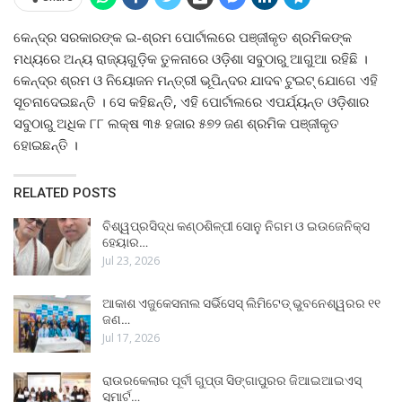
କେନ୍ଦ୍ର ସରକାରଙ୍କ ଇ-ଶ୍ରମ ପୋର୍ଟାଲରେ ପଞ୍ଜୀକୃତ ଶ୍ରମିକଙ୍କ
ମଧ୍ୟରେ ଅନ୍ୟ ରାଜ୍ୟଗୁଡ଼ିକ ତୁଳନାରେ ଓଡ଼ିଶା ସବୁଠାରୁ ଆଗୁଆ ରହିଛି ।
କେନ୍ଦ୍ର ଶ୍ରମ ଓ ନିୟୋଜନ ମନ୍ତ୍ରୀ ଭୂପିନ୍ଦର ଯାଦବ ଟୁଇଟ୍‍ ଯୋଗେ ଏହି
ସୂଚନାଦେଇଛନ୍ତି । ସେ କହିଛନ୍ତି, ଏହି ପୋର୍ଟାଲରେ ଏପର୍ଯ୍ୟନ୍ତ ଓଡ଼ିଶାର
ସବୁଠାରୁ ଅଧିକ ୮୮ ଲକ୍ଷ ୩୫ ହଜାର ୫୭୨ ଜଣ ଶ୍ରମିକ ପଞ୍ଜୀକୃତ
ହୋଇଛନ୍ତି ।
RELATED POSTS
ବିଶ୍ୱପ୍ରସିଦ୍ଧ କଣ୍ଠଶିଳ୍ପୀ ସୋନୁ ନିଗମ ଓ ଇଉଜେନିକ୍ସ
ହେୟାର…
Jul 23, 2026
ଆକାଶ ଏଜୁକେସନାଲ ସର୍ଭିସେସ୍ ଲିମିଟେଡ୍ ଭୁବନେଶ୍ୱରର ୧୧
ଜଣ…
Jul 17, 2026
ରାଉରକେଲାର ପୂର୍ବୀ ଗୁପ୍ତା ସିଙ୍ଗାପୁରର ଜିଆଇଆଇଏସ୍
ସ୍ମାର୍ଟ…