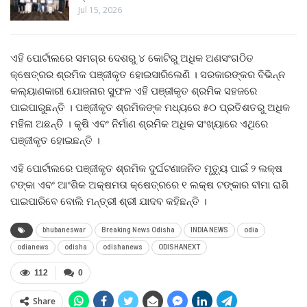
Jul 15, 2026
ଏହି ପୋର୍ଟାଲରେ ସମଗ୍ର ଦେଶରୁ ୪ କୋଟିରୁ ଅଧିକ ଅଣସଂଗଠିତ
କ୍ଷେତ୍ରର ଶ୍ରମିକ ପଞ୍ଜୀକୃତ ହୋଇସାରିଲେଣି । ସରକାରଙ୍କର ବିଭିନ୍ନ
କଲ୍ୟାଣକାରୀ ଯୋଜନାର ସୁଫଳ ଏହି ପଞ୍ଜୀକୃତ ଶ୍ରମିକ ସହଜରେ
ପାଇପାରୁଛନ୍ତି । ପଞ୍ଜୀକୃତ ଶ୍ରମିକଙ୍କ ମଧ୍ୟରେ ୫୦ ପ୍ରତିଶତରୁ ଅଧିକ
ମହିଳା ଅଛନ୍ତି । କୃଷି ଏବଂ ନିର୍ମାଣ ଶ୍ରମିକ ଅଧିକ ସଂଖ୍ୟାରେ ଏଥିରେ
ପଞ୍ଜୀକୃତ ହୋଇଛନ୍ତି ।
ଏହି ପୋର୍ଟାଲରେ ପଞ୍ଜୀକୃତ ଶ୍ରମିକ ଦୁର୍ଘଟଣାଜନିତ ମୃତ୍ୟୁ ପାଇଁ ୨ ଲକ୍ଷ
ଟଙ୍କା ଏବଂ ଆଂଶିକ ଅକ୍ଷମତା କ୍ଷେତ୍ରରେ ୧ ଲକ୍ଷ ଟଙ୍କାର ବୀମା ରାଶି
ପାଇପାରିବେ ବୋଲି ମନ୍ତ୍ରୀ ଶ୍ରୀ ଯାଦବ କହିଛନ୍ତି ।
bhubaneswar
Breaking News Odisha
INDIA NEWS
odia
odianews
odisha
odishanews
ODISHANEXT
112
0
Share