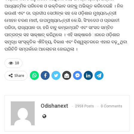
ଆଧ୍ୟାତ୍ମିକ ପରିବେଶ ଓ ଭକ୍ତିଭାବ ତାଙ୍କୁ ଅଭିଭୂତ କରିଦେଇଛି । ନିଜ
ଭଉଣୀ ଏବଂ ଡା. ପ୍ରଦୀପ ସେଠୀଙ୍କ ସହ ସେ ଓଡ଼ିଶାର ମୁଖ୍ୟମନ୍ତ୍ରୀ
ମୋହନ ଚରଣ ମାଝୀ, ଉପମୁଖ୍ୟମନ୍ତ୍ରୀ କେ.ଭି. ସିଂହଦେଓ ଓ ପ୍ରଭାତୀ
ପରିଡା, ରାଜ୍ୟପାଳ ଡା. ହରି ବାବୁ କମ୍ଭମ୍ପାଟି ଏବଂ ସାଂସଦ ସମ୍ବିତ
ପାତ୍ରଙ୍କ ସହ ସାକ୍ଷାତ୍ କରିଥିଲେ । ଏହି ସାକ୍ଷାକôାରରେ ଓଡ଼ିଶାର
ସମୃଦ୍ଧ ସାଂସ୍କୃତିକ ଐତିହ୍ୟ, ବିକାଶ ଏବଂ ବିଶ୍ୱସ୍ତରରେ ଏହାର ବଢ଼ୁଥିବା
ପରିଚିତି ସମ୍ପର୍କରେ ଆଲୋଚନା ହୋଇଥିଲା ।
10
Share
Odishanext
2958 Posts
0 Comments