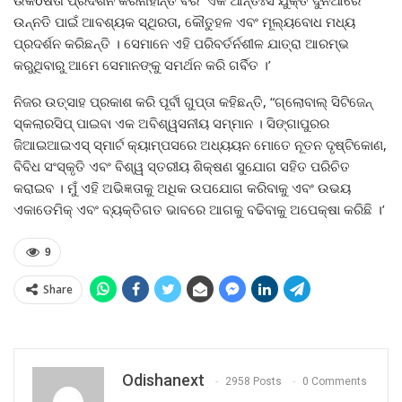
ଉକôର୍ଷତା ପ୍ରଦର୍ଶନ କରିନାହାଁନ୍ତି ବରଂ ଏକ ଆନ୍ତଃସଂଯୁକ୍ତ ଦୁନିଆରେ
ଉନ୍ନତି ପାଇଁ ଆବଶ୍ୟକ ସ୍ଥିରତା, କୌତୁହଳ ଏବଂ ମୂଲ୍ୟବୋଧ ମଧ୍ୟ
ପ୍ରଦର୍ଶନ କରିଛନ୍ତି । ସେମାନେ ଏହି ପରିବର୍ତର୍ନଶୀଳ ଯାତ୍ରା ଆରମ୍ଭ
କରୁଥିବାରୁ ଆମେ ସେମାନଙ୍କୁ ସମର୍ଥନ କରି ଗର୍ବିତ ।’
ନିଜର ଉତ୍ସାହ ପ୍ରକାଶ କରି ପୂର୍ବୀ ଗୁପ୍ତା କହିଛନ୍ତି, “ଗ୍ଲୋବାଲ୍ ସିଟିଜେନ୍
ସ୍କଲାରସିପ୍ ପାଇବା ଏକ ଅବିଶ୍ୱସନୀୟ ସମ୍ମାନ । ସିଙ୍ଗାପୁରର
ଜିଆଇଆଇଏସ୍ ସ୍ମାର୍ଟ କ୍ୟାମ୍ପସରେ ଅଧ୍ୟୟନ ମୋତେ ନୂତନ ଦୃଷ୍ଟିକୋଣ,
ବିବିଧ ସଂସ୍କୃତି ଏବଂ ବିଶ୍ୱ ସ୍ତରୀୟ ଶିକ୍ଷଣ ସୁଯୋଗ ସହିତ ପରିଚିତ
କରାଇବ । ମୁଁ ଏହି ଅଭିଜ୍ଞତାକୁ ଅଧିକ ଉପଯୋଗ କରିବାକୁ ଏବଂ ଉଭୟ
ଏକାଡେମିକ୍ ଏବଂ ବ୍ୟକ୍ତିଗତ ଭାବରେ ଆଗକୁ ବଢିବାକୁ ଅପେକ୍ଷା କରିଛି ।’
9
Share
Odishanext
2958 Posts
0 Comments