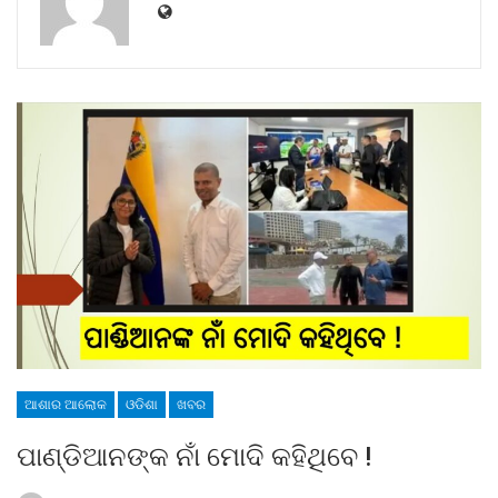
ଆଶାର ଆଲୋକ
ଓଡିଶା
ଖବର
ପାଣ୍ଡିଆନଙ୍କ ନାଁ ମୋଦି କହିଥିବେ !