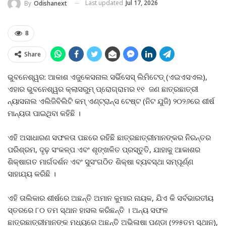
Last updated
Jul 17, 2026
By
Odishanext
8
Share
ଭୁବନେଶ୍ୱର: ଆକାଶ ଏଜୁକେସନାଲ ସର୍ଭିସେସ୍ ଲିମିଟେଡ୍ (ଏଇଏସଏଲ),
ଏହାର ଭୁବନେଶ୍ୱର କ୍ଲାସରୁମ୍ ପ୍ରୋଗ୍ରାମର ୧୧ ଜଣ ଛାତ୍ରଛାତ୍ରୀ
ନ୍ୟାସନାଲ ଏଲିଜିବିଲିଟି କମ୍ ଏଣ୍ଟ୍ରାନ୍ସ ଟେଷ୍ଟ (ନିଟ ଯୁଜି) ୨୦୨୬ରେ ଶୀର୍ଷ
ମାନ୍ୟତା ପାଇଥିବା କହିଛି ।
ଏହି ଅସାଧାରଣ ସଫଳତା ପଛରେ ରହିଛି ଛାତ୍ରଛାତ୍ରୀମାନଙ୍କର ନିରନ୍ତର
ପରିଶ୍ରମ, ଦୃଢ଼ ସଂକଳ୍ପ ଏବଂ ଶୃଙ୍ଖଳିତ ପ୍ରସ୍ତୁତି, ଯାହାକୁ ଆକାଶର
ଶିକ୍ଷାଗତ ମାର୍ଗଦର୍ଶନ ଏବଂ ସୁସଂଗଠିତ ଶିକ୍ଷା ବ୍ୟବସ୍ଥା ସମ୍ପୂର୍ଣ୍ଣ
ସାହାଯ୍ୟ କରିଛି ।
ଏହି ତାଲିକାର ଶୀର୍ଷରେ ଅଛନ୍ତି ଅମାନ କୁମାର ନାୟକ, ଯିଏ କି ସର୍ବଭାରତୀୟ
ସ୍ତରରେ ୮୦ ତମ ସ୍ଥାନ ହାସଲ କରିଛନ୍ତି । ଅନ୍ୟ ସଫଳ
ଛାତ୍ରଛାତ୍ରୀମାନଙ୍କ ମଧ୍ୟରେ ଅଛନ୍ତି ଅଭିଳାଷା ପଣ୍ଡା (୨୨୫ତମ ସ୍ଥାନ),