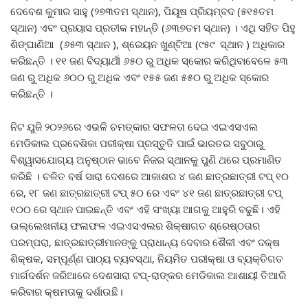
ଦେବେଶ କୁମାର ସାହୁ (୨୭୩ତମ ସ୍ଥାନ), ପିୟୂଷ ପ୍ରିୟମ୍ବଦ (୫୧୫ତମ
ସ୍ଥାନ) ଏବଂ ପ୍ରୟାସ ପ୍ରତୀକ ମହାନ୍ତି (୬୩୭ତମ ସ୍ଥାନ) । ଏଥି ସହିତ ପିହୁ
ଶିଙ୍ଘାଣିଆ (୬୫୩ ସ୍ଥାନ ), ଶ୍ରେୟନ ଖୁଣ୍ଟିଆ (୯୫୯ ସ୍ଥାନ ) ଅଧିକାର
କରିଛନ୍ତି । ୧୧ ଜଣ ବିଦ୍ୟାର୍ଥୀ ୬୫୦ ରୁ ଅଧିକ ସ୍କୋର କରିଥିବାବେଳେ ୫୩
ଜଣ ରୁ ଅଧିକ ୬୦୦ ରୁ ଅଧିକ ଏବଂ ୧୫୫ ଜଣ ୫୫୦ ରୁ ଅଧିକ ସ୍କୋର
କରିଛନ୍ତି ।
ନିଟ ଯୁଜି ୨୦୨୬ରେ ଏଭଳି ଚମତ୍କାର ସଫଳତା ଦେଇ ଏଇଏସଏଲ
ମେଡିକାଲ ପ୍ରବେଶିକା ପରୀକ୍ଷା ପ୍ରସ୍ତୁତି ପାଇଁ ଭାରତର ସବୁଠାରୁ
ବିଶ୍ୱାସଯୋଗ୍ୟ ଅନୁଷ୍ଠାନ ଭାବେ ନିଜର ସ୍ଥାନକୁ ପୁଣି ଥରେ ପ୍ରମାଣିତ
କରିଛି । ଚଳିତ ବର୍ଷ ସାରା ଦେଶରେ ଆକାଶର ୪ ଜଣ ଛାତ୍ରଛାତ୍ରୀ ଟପ୍ ୧୦
ରେ, ୧୮ ଜଣ ଛାତ୍ରଛାତ୍ରୀ ଟପ୍ ୫୦ ରେ ଏବଂ ୪୧ ଜଣ ଛାତ୍ରଛାତ୍ରୀ ଟପ୍
୧୦୦ ରେ ସ୍ଥାନ ପାଇଛନ୍ତି ଏବଂ ଏହି ସଂଖ୍ୟା ଆଗକୁ ଆହୁରି ବଢୁଛି। ଏହି
ଉଲ୍ଲେଖନୀୟ ଫଳାଫଳ ଏଇଏସଏଲର ଶିକ୍ଷାଗତ ଶ୍ରେଷ୍ଠତାର
ପରମ୍ପରା, ଛାତ୍ରଛାତ୍ରୀମାନଙ୍କୁ ପ୍ରାଧାନ୍ୟ ଦେବାର ଶୈଳୀ ଏବଂ ଦକ୍ଷ
ଶିକ୍ଷକ, ସମ୍ପୂର୍ଣ୍ଣ ପାଠ୍ୟ ବ୍ୟବସ୍ଥା, ନିୟମିତ ପରୀକ୍ଷା ଓ ବ୍ୟକ୍ତିଗତ
ମାର୍ଗଦର୍ଶନ ଜରିଆରେ ଦେଶସାରା ଟପ୍-ରାଙ୍କର ମେଡିକାଲ ଆଶାୟୀ ତିଆରି
କରିବାର କ୍ଷମତାକୁ ଦର୍ଶାଉଛି।