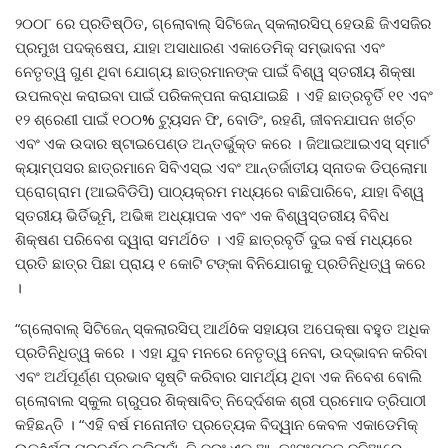
୨୦୦୮ ରେ ପ୍ରତିଷ୍ଠିତ, ଗ୍ଲୋବାଲ୍ ସିଟିଜେନ୍ ସ୍କଲାରସିପ୍ ହେଉଛି ଜିଏସଜିର
ପ୍ରମୁଖ ପଦକ୍ଷେପ, ଯାହା ଅସାଧାରଣ ଏକାଡେମିକ୍ ସମ୍ଭାବନା ଏବଂ
ନେତୃତ୍ୱ ଗୁଣ ଥିବା ଯୋଗ୍ୟ ଛାତ୍ରମାନଙ୍କ ପାଇଁ ବିଶ୍ୱ ସ୍ତରୀୟ ଶିକ୍ଷା
ଉପଲବ୍ଧ କରାଇବା ପାଇଁ ପରିକଳ୍ପନା କରାଯାଇଛି । ଏହି ଛାତ୍ରବୃର୍ତି ୧୧ ଏବଂ
୧୨ ଶ୍ରେଣୀ ପାଇଁ ୧୦୦% ଟ୍ୟୁସନ ଫି, ବୋଡିଂ, ରହଣି, ଜୀବନଯାପନ ଖର୍ଚ୍ଚ
ଏବଂ ଏକ ଉଦାର ଷ୍ଟାଇପେଣ୍ଡ ଅନ୍ତର୍ଭୁକ୍ତ କରେ । ଜିଆଇଆଇଏସ୍ ସ୍ମାର୍ଟ
କ୍ୟାମ୍ପସର ଛାତ୍ରମାନେ ସିବିଏସ୍ଇ ଏବଂ ଆନ୍ତର୍ଜାତୀୟ ସ୍ନାତକ ଡିପ୍ଲୋମା
ପ୍ରୋଗ୍ରାମ (ଆଇବିଡିପି) ପାଠ୍ୟକ୍ରମ ମଧ୍ୟରେ ବାଛିପାରିବେ, ଯାହା ବିଶ୍ୱ
ସ୍ତରୀୟ ଭିର୍ତିଭୂମି, ଅଭିଜ୍ଞ ଅଧ୍ୟାପକ ଏବଂ ଏକ ବିଶ୍ୱସ୍ତରୀୟ ବିବିଧ
ଶିକ୍ଷଣ ପରିବେଶ ଦ୍ୱାରା ସମର୍ଥôତ । ଏହି ଛାତ୍ରବୃର୍ତି ଦୁଇ ବର୍ଷ ମଧ୍ୟରେ
ପ୍ରତି ଛାତ୍ର ପିଛା ପ୍ରାୟ ୧ କୋଟି ଟଙ୍କା ବିନିଯୋଗକୁ ପ୍ରତିନିଧିତ୍ୱ କରେ
।
“ଗ୍ଲୋବାଲ୍ ସିଟିଜେନ୍ ସ୍କଲାରସିପ୍ ଆର୍ଥôକ ସହାୟତା ଅପେକ୍ଷା ବହୁତ ଅଧିକ
ପ୍ରତିନିଧିତ୍ୱ କରେ । ଏହା ଯୁବ ମନରେ ନେତୃତ୍ୱ ନେବା, ଉଦ୍ଭାବନ କରିବା
ଏବଂ ଅର୍ଥପୂର୍ଣ୍ଣ ପ୍ରଭାବ ସୃଷ୍ଟି କରିବାର ସାମର୍ଥ୍ୟ ଥିବା ଏକ ନିବେଶ ବୋଲି
ଗ୍ଲୋବାଲ ସ୍କୁଲ ଗ୍ରୁପର ଶିକ୍ଷାବିତ୍ ନିଦେ୍ର୍ଦଶକ ଶ୍ରୀ ପ୍ରମୋଦ ତ୍ରିପାଠୀ
କହିଛନ୍ତି । “ଏହି ବର୍ଷ ମନୋନୀତ ପ୍ରତ୍ୟେକ ବିଦ୍ୱାନ କେବଳ ଏକାଡେମିକ୍