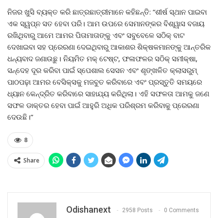
ନିଜର ଖୁସି ବ୍ୟକ୍ତ କରି ଛାତ୍ରଛାତ୍ରୀମାନେ କହିଛନ୍ତି: “ଶୀର୍ଷ ସ୍ଥାନ ପାଇବା
ଏକ ସ୍ୱପ୍ନ ସତ ହେବା ପରି। ଆମ ଉପରେ ସେମାନଙ୍କର ବିଶ୍ୱାସ ବଜାୟ
ରଖିଥିବାରୁ ଆମେ ଆମର ପିତାମାତାଙ୍କୁ ଏବଂ ସବୁବେଳେ ସଠିକ୍ ବାଟ
ଦେଖାଇବା ସହ ପ୍ରେରଣା ଦେଇଥିବାରୁ ଆକାଶର ଶିକ୍ଷକମାନଙ୍କୁ ଆନ୍ତରିକ
ଧନ୍ୟବାଦ ଜଣାଉଛୁ। ନିୟମିତ ମକ୍ ଟେଷ୍ଟ, ଫଳାଫଳର ସଠିକ୍ ସମୀକ୍ଷା,
ସନ୍ଦେହ ଦୂର କରିବା ପାଇଁ ସ୍ପେଶାଲ ସେସନ ଏବଂ ଶୃଙ୍ଖଳିତ କ୍ଲାସରୁମ୍
ପାଠପଢ଼ା ଆମର ବେସିକ୍ସକୁ ମଜବୁତ କରିବାରେ ଏବଂ ପ୍ରସ୍ତୁତି ସମୟରେ
ଧ୍ୟାନ କେନ୍ଦ୍ରିତ କରିବାରେ ସାହାଯ୍ୟ କରିଥିଲା। ଏହି ସଫଳତା ଆମକୁ ଜଣେ
ସଫଳ ଡାକ୍ତର ହେବା ପାଇଁ ଆହୁରି ଅଧିକ ପରିଶ୍ରମ କରିବାକୁ ପ୍ରେରଣା
ଦେଉଛି।”
8
Share
Odishanext
2958 Posts
0 Comments