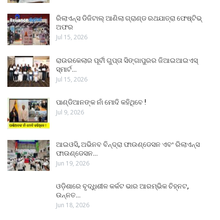
ରିଲାଏନ୍ସ ଡିଜିଟାଲ୍ ଆଣିଲା ଗ୍ରାଣ୍ଡ ରଥଯାତ୍ରା ଫେଷ୍ଟିଭ୍
ଅଫର
Jul 15, 2026
ରାଉରକେଲାର ପୂର୍ବୀ ଗୁପ୍ତା ସିଙ୍ଗାପୁରର ଜିଆଇଆଇଏସ୍
ସ୍ମାର୍ଟ…
Jul 15, 2026
ପାଣ୍ଡିଆନଙ୍କ ନାଁ ମୋଦି କହିଥିବେ !
Jul 9, 2026
ଆଇଓସି, ଅଭିନବ ବିନ୍ଦ୍ରା ଫାଉଣ୍ଡେସନ ଏବଂ ରିଲାଏନ୍ସ
ଫାଉଣ୍ଡେସନ…
Jun 19, 2026
ଓଡ଼ିଶାରେ ବୃଦ୍ଧିଶୀଳ କର୍କଟ ଭାର ଆରମ୍ଭିକ ଚିହ୍ନଟ,
ଉନ୍ନତ…
Jun 18, 2026