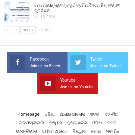
ମୋରେପେନ୍ ଲ୍ୟାବ୍ ଚତୁର୍ଥ ତ୍ରୈମାସିକରେ ନିଟ୍ ଲାଭ ୬୯
ପ୍ରତିଶତ…
Jun 16, 2026
PREV
NEXT
1 of 381
Facebook
Twitter
Join us on Facebook
Join us on Twitter
Youtube
Join us on Youtube
Homepage
ଓଡିଶା
ଆଶାର ଆଲୋକ
ଖବର
ସତ-ମିଛ
ଲାଇଫଷ୍ଟାଇଲ
ବିଶ୍ୱାସ
ମୁଖ୍ୟ ଖବର
ଓଡିଶା
ଖବର
ଦେଶ-ବିଦେଶ
ଆଶାର ଆଲୋକ
ବିଶ୍ୱାସ
ବଜାର
ସତ-ମିଛ