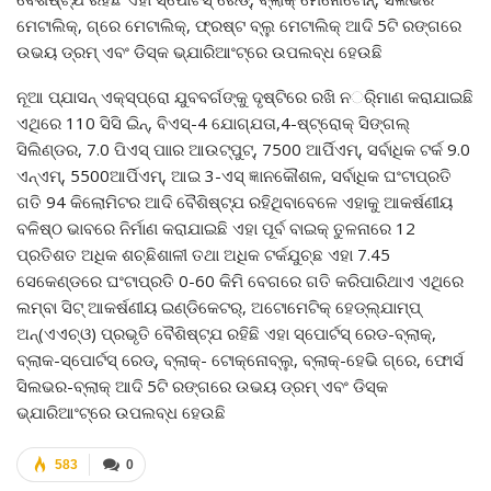
ମେଟାଲିକ୍, ଗ୍ରେ ମେଟାଲିକ୍, ଫ୍ରଷ୍ଟ ବ୍ଲୁ ମେଟାଲିକ୍ ଆଦି 5ଟି ରଙ୍ଗରେ
ଉଭୟ ଡ୍ରମ୍ ଏବଂ ଡିସ୍କ ଭ୍ଯାରିଆଂଟ୍ରେ ଉପଲବ୍ଧ ହେଉଛି
ନୂଆ ପ୍ଯାସନ୍ ଏକ୍ସ୍ପ୍ରୋ ଯୁବବର୍ଗଙ୍କୁ ଦୃଷ୍ଟିରେ ରଖି ନର୍ିମାଣ କରାଯାଇଛି
ଏଥିରେ 110 ସିସି ଇିନ୍, ବିଏସ୍-4 ଯୋଗ୍ଯତା,4-ଷ୍ଟ୍ରୋକ୍ ସିଙ୍ଗଲ୍
ସିଲିଣ୍ଡର, 7.0 ପିଏସ୍ ପାାର ଆଉଟ୍ପୁଟ୍, 7500 ଆର୍ପିଏମ୍, ସର୍ବାଧିକ ଟର୍କ 9.0
ଏନ୍ଏମ୍, 5500ଆର୍ପିଏମ୍, ଆଇ 3-ଏସ୍ ଜ୍ଞାନକୌଶଳ, ସର୍ବାଧିକ ଘଂଟାପ୍ରତି
ଗତି 94 କିଲୋମିଟର ଆଦି ବୈଶିଷ୍ଟ୍ଯ ରହିଥିବାବେଳେ ଏହାକୁ ଆକର୍ଷଣୀୟ
ବଳିଷ୍ଠ ଭାବରେ ନିର୍ମାଣ କରାଯାଇଛି ଏହା ପୂର୍ବ ବାଇକ୍ ତୁଳନାରେ 12
ପ୍ରତିଶତ ଅଧିକ ଶଚ୍ଛିଶାଳୀ ତଥା ଅଧିକ ଟର୍କଯୁଚ୍ଛ ଏହା 7.45
ସେକେଣ୍ଡରେ ଘଂଟାପ୍ରତି 0-60 କିମି ବେଗରେ ଗତି କରିପାରିଥାଏ ଏଥିରେ
ଲମ୍ବା ସିଟ୍ ଆକର୍ଷଣୀୟ ଇଣ୍ଡିକେଟର୍, ଅଟୋମେଟିକ୍ ହେଡ୍ଲ୍ଯାମ୍ପ୍
ଅନ୍(ଏଏଚ୍ଓ) ପ୍ରଭୃତି ବୈଶିଷ୍ଟ୍ଯ ରହିଛି ଏହା ସ୍ପୋର୍ଟସ୍ ରେଡ-ବ୍ଲାକ୍,
ବ୍ଲାକ-ସ୍ପୋର୍ଟସ୍ ରେଡ୍, ବ୍ଲାକ୍- ଟୋକ୍ନୋବ୍ଲୁ, ବ୍ଲାକ୍-ହେଭି ଗ୍ରେ, ଫୋର୍ସ
ସିଲଭର-ବ୍ଲାକ୍ ଆଦି 5ଟି ରଙ୍ଗରେ ଉଭୟ ଡ୍ରମ୍ ଏବଂ ଡିସ୍କ
ଭ୍ଯାରିଆଂଟ୍ରେ ଉପଲବ୍ଧ ହେଉଛି
583
0