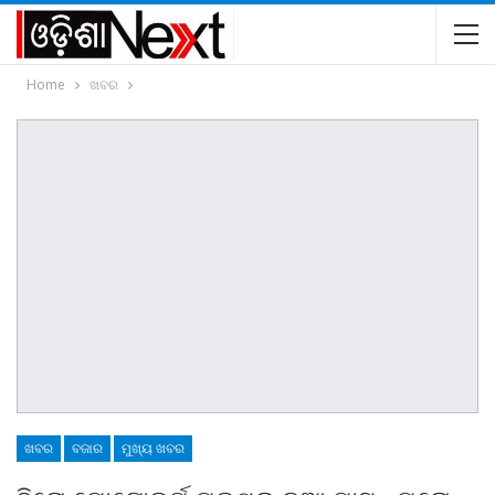
Home
ଖବର
ଖବର
ବଜାର
ମୁଖ୍ୟ ଖବର