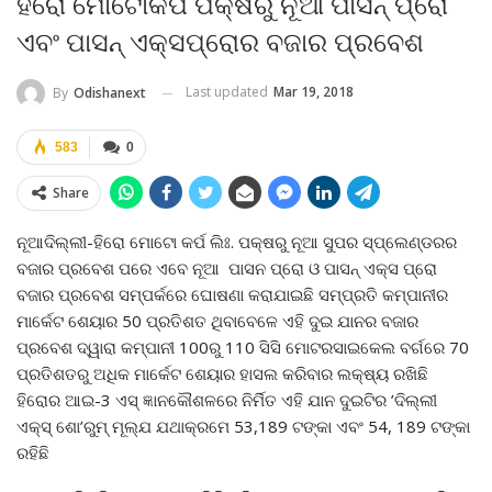
ହିରୋ ମୋଟୋକର୍ପ ପକ୍ଷରୁ ନୂଆ ପାସନ୍ ପ୍ରୋ
ଏବଂ ପାସନ୍ ଏକ୍ସପ୍ରୋର ବଜାର ପ୍ରବେଶ
Last updated
Mar 19, 2018
By
Odishanext
583
0
Share
ନୂଆଦିଲ୍ଲୀ-ହିରୋ ମୋଟୋ କର୍ପ ଲିଃ. ପକ୍ଷରୁ ନୂଆ ସୁପର ସ୍ପ୍ଲେଣ୍ଡରର
ବଜାର ପ୍ରବେଶ ପରେ ଏବେ ନୂଆ ପାସନ ପ୍ରୋ ଓ ପାସନ୍‌ ଏକ୍ସ ପ୍ରୋ
ବଜାର ପ୍ରବେଶ ସମ୍ପର୍କରେ ଘୋଷଣା କରାଯାଇଛି ସମ୍ପ୍ରତି କମ୍ପାନୀର
ମାର୍କେଟ ଶେୟାର 50 ପ୍ରତିଶତ ଥିବାବେଳେ ଏହି ଦୁଇ ଯାନର ବଜାର
ପ୍ରବେଶ ଦ୍ୱାରା କମ୍ପାନୀ 100ରୁ 110 ସିସି ମୋଟରସାଇକେଲ ବର୍ଗରେ 70
ପ୍ରତିଶତରୁ ଅଧିକ ମାର୍କେଟ ଶେୟାର ହାସଲ କରିବାର ଲକ୍ଷ୍ୟ ରଖିଛି
ହିରୋର ଆଇ-3 ଏସ୍ ଜ୍ଞାନକୌଶଳରେ ନିର୍ମିତ ଏହି ଯାନ ଦୁଇଟିର ’ଦିଲ୍ଲୀ
ଏକ୍ସ୍ ଶୋ’ରୁମ୍ ମୂଲ୍ଯ ଯଥାକ୍ରମେ 53,189 ଟଙ୍କା ଏବଂ 54, 189 ଟଙ୍କା
ରହିଛି