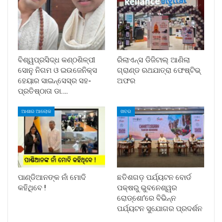
ବିଶ୍ୱପ୍ରସିଦ୍ଧ କଣ୍ଠଶିଳ୍ପୀ
ରିଲାଏନ୍ସ ଡିଜିଟାଲ୍ ଆଣିଲା
ସୋନୁ ନିଗମ ଓ ଇଉଜେନିକ୍ସ
ଗ୍ରାଣ୍ଡ ରଥଯାତ୍ରା ଫେଷ୍ଟିଭ୍
ହେୟାର ସାଇନ୍ସେସ୍ର ସହ-
ଅଫର
ପ୍ରତିଷ୍ଠାତା ଡା.…
ଆଶାର ଆଲୋକ
ଖବର
ପାଣ୍ଡିଆନଙ୍କ ନାଁ ମୋଦି
ଛତିଶଗଡ଼ ପର୍ଯ୍ୟଟନ ବୋର୍ଡ
କହିଥିବେ !
ପକ୍ଷରୁ ଭୁବନେଶ୍ୱର
ରୋଡ୍‌ଶୋ’ରେ ବିଭିନ୍ନ
ପର୍ଯ୍ୟଟନ ସୁଯୋଗର ପ୍ରଦର୍ଶନ