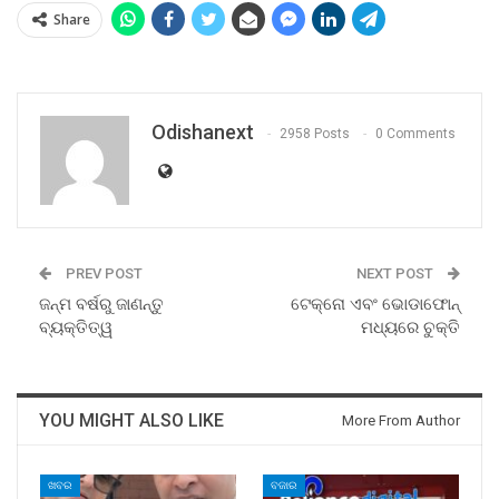
Share
Odishanext
2958 Posts
0 Comments
PREV POST
NEXT POST
ଜନ୍ମ ବର୍ଷରୁ ଜାଣନ୍ତୁ
ଟେକ୍ନୋ ଏବଂ ଭୋଡାଫୋନ୍‌
ବ୍ୟକ୍ତିତ୍ୱ
ମଧ୍ୟରେ ଚୁକ୍ତି
YOU MIGHT ALSO LIKE
More From Author
ଖବର
ବଜାର