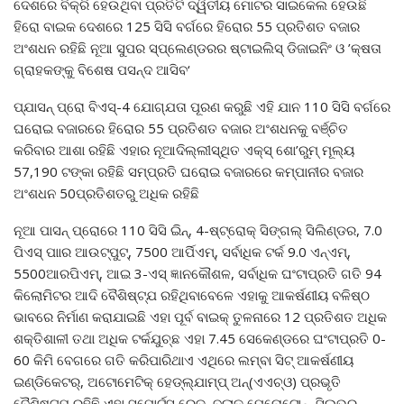
ଦେଶରେ ବିକ୍ରି ହେଉଥିବା ପ୍ରତିଟି ଦ୍ୱିତୀୟ ମୋଟର ସାଇକେଲ ହେଉଛି
ହିରୋ ବାଇକ ଦେଶରେ 125 ସିସି ବର୍ଗରେ ହିରୋର 55 ପ୍ରତିଶତ ବଜାର
ଅଂଶଧନ ରହିଛି ନୂଆ ସୁପର ସ୍ପ୍ଲେଣ୍ଡରର ଷ୍ଟାଇଲିସ୍ ଡିଜାଇନିଂ ଓ ’କ୍ଷତା
ଗ୍ରାହକଙ୍କୁ ବିଶେଷ ପସନ୍ଦ ଆସିବ‘
ପ୍ଯାସନ୍ ପ୍ରୋ ବିଏସ୍-4 ଯୋଗ୍ଯତା ପୂରଣ କରୁଛି ଏହି ଯାନ 110 ସିସି ବର୍ଗରେ
ଘରୋଇ ବଜାରରେ ହିରୋର 55 ପ୍ରତିଶତ ବଜାର ଅଂଶଧନକୁ ବର୍ଞ୍ଚିତ
କରିବାର ଆଶା ରହିଛି ଏହାର ନୂଆଦିଲ୍ଲୀସ୍ଥିତ ଏକ୍ସ୍ ଶୋ’ରୁମ୍ ମୂଲ୍ୟ
57,190 ଟଙ୍କା ରହିଛି ସମ୍ପ୍ରତି ଘରୋଇ ବଜାରରେ କମ୍ପାନୀର ବଜାର
ଅଂଶଧନ 50ପ୍ରତିଶତରୁ ଅଧିକ ରହିଛି
ନୂଆ ପାସନ୍ ପ୍ରୋରେ 110 ସିସି ଇିନ୍, 4-ଷ୍ଟ୍ରୋକ୍ ସିଙ୍ଗଲ୍ ସିଲିଣ୍ଡର, 7.0
ପିଏସ୍ ପାାର ଆଉଟ୍ପୁଟ୍, 7500 ଆର୍ପିଏମ୍, ସର୍ବାଧିକ ଟର୍କ 9.0 ଏନ୍ଏମ୍,
5500ଆରପିଏମ୍, ଆଇ 3-ଏସ୍ ଜ୍ଞାନକୌଶଳ, ସର୍ବାଧିକ ଘଂଟାପ୍ରତି ଗତି 94
କିଲୋମିଟର ଆଦି ବୈଶିଷ୍ଟ୍ଯ ରହିଥିବାବେଳେ ଏହାକୁ ଆକର୍ଷଣୀୟ ବଳିଷ୍ଠ
ଭାବରେ ନିର୍ମାଣ କରାଯାଇଛି ଏହା ପୂର୍ବ ବାଇକ୍ ତୁଳନାରେ 12 ପ୍ରତିଶତ ଅଧିକ
ଶକ୍ତିଶାଳୀ ତଥା ଅଧିକ ଟର୍କଯୁଚ୍ଛ ଏହା 7.45 ସେକେଣ୍ଡରେ ଘଂଟାପ୍ରତି 0-
60 କିମି ବେଗରେ ଗତି କରିପାରିଥାଏ ଏଥିରେ ଲମ୍ବା ସିଟ୍ ଆକର୍ଷଣୀୟ
ଇଣ୍ଡିକେଟର୍, ଅଟୋମେଟିକ୍ ହେଡ୍ଲ୍ଯାମ୍ପ୍ ଅନ୍(ଏଏଚ୍ଓ) ପ୍ରଭୃତି
ବୈଶିଷ୍ଟ୍ଯ ରହିଛି ଏହା ସ୍ପୋର୍ଟସ୍ ରେଡ୍, ବ୍ଲାକ୍ ମେନୋଟୋନ୍, ସିଲଭର