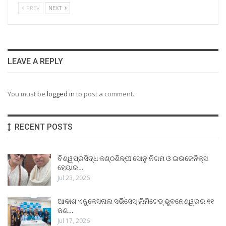
PREV
NEXT
LEAVE A REPLY
You must be
logged in
to post a comment.
RECENT POSTS
ବିଶ୍ୱପ୍ରସିଦ୍ଧ କଣ୍ଠଶିଳ୍ପୀ ସୋନୁ ନିଗମ ଓ ଇଉଜେନିକ୍ସ
ହେୟାର…
Jul 23, 2026
ଆକାଶ ଏଜୁକେସନାଲ ସର୍ଭିସେସ୍ ଲିମିଟେଡ୍ ଭୁବନେଶ୍ୱରର ୧୧
ଜଣ…
Jul 17, 2026