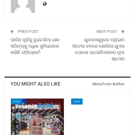
PREV POST
NEXT POST
ପାର୍ବଣ ପୂର୍ବରୁ ଦୁଇଚକିଆ ଯାନ
ଭୁବନେଶ୍ୱରର ପ୍ରାଇମ
ସପିଙ୍ଗ୍‌କୁ ଅଧିକ ସୁବିଧାଜନକ
ରିଟେଲ ହବରେ ଖୋଲିଲା ୟୁଏସ
କରିଛି ଫ୍ଲିପ୍‌କାର୍ଟ
ପୋଲୋ ଆସୋସିଏସନର ନୂଆ
ଷ୍ଟୋର
YOU MIGHT ALSO LIKE
More From Author
ବଜାର
ବଜାର