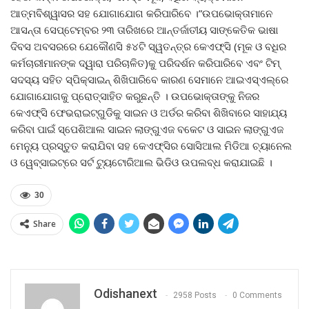
ଆତ୍ମବିଶ୍ୱାସର ସହ ଯୋଗାଯୋଗ କରିପାରିବେ ।”ଉପଭୋକ୍ତାମାନେ
ଆସନ୍ତା ସେପ୍ଟେମ୍ବର ୨୩ ତାରିଖରେ ଆନ୍ତର୍ଜାତୀୟ ସାଙ୍କେତିକ ଭାଷା
ଦିବସ ଅବସରରେ ଯେକୌଣସି ୫୪ଟି ସ୍ୱତନ୍ତ୍ର କେଏଫ୍‌ସି (ମୂକ ଓ ବଧିର
କର୍ମଚାରୀମାନଙ୍କ ଦ୍ୱାରା ପରିଚାଳିତ)କୁ ପରିଦର୍ଶନ କରିପାରିବେ ଏବଂ ଟିମ୍
ସଦସ୍ୟ ସହିତ ସ୍ପିକ୍‌ସାଇନ୍ ଶିଖିପାରିବେ କାରଣ ସେମାନେ ଆଇଏସ୍‌ଏଲ୍‌ରେ
ଯୋଗାଯୋଗକୁ ପ୍ରୋତ୍ସାହିତ କରୁଛନ୍ତି । ଉପଭୋକ୍ତାଙ୍କୁ ନିଜର
କେଏଫ୍‌ସି ଫେଭରାଇଟ୍‌ଗୁଡିକୁ ସାଇନ ଓ ଅର୍ଡର କରିବା ଶିଖିବାରେ ସାହାଯ୍ୟ
କରିବା ପାଇଁ ସ୍ପେଶିଆଲ ସାଇନ ଲାଙ୍ଗୁଏଜ ବକେଟ ଓ ସାଇନ ଲାଙ୍ଗୁଏଜ
ମେନ୍ୟୁ ପ୍ରସ୍ତୁତ କରାଯିବା ସହ କେଏଫ୍‌ସିର ସୋସିଆଲ ମିଡିଆ ଚ୍ୟାନେଲ
ଓ ୱେବ୍‌ସାଇଟ୍‌ରେ ସର୍ଟ ଟ୍ୟୁଟୋରିଆଲ ଭିଡିଓ ଉପଲବ୍ଧ କରାଯାଇଛି ।
30
Share
Odishanext
2958 Posts
0 Comments