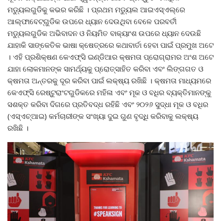
ମଡ୍ୟୁଲଗୁଡିକୁ କଭର କରିଛି । ପ୍ରଥମ ମଡ୍ୟୁଲ ଆଇଏସ୍‌ଏଲ୍‌ରେ
ଆଲ୍‌ଫାବେଟ୍‌ଗୁଡିକ ଉପରେ ଧ୍ୟାନ ଦେଉଥିବା ବେଳେ ପରବର୍ତୀ
ମଡ୍ୟୁଲଗୁଡିକ ଅଭିବାଦନ ଓ ନିୟମିତ ବାକ୍ୟାଂଶ ଉପରେ ଧ୍ୟାନ ଦେଉଛି
ଯାହାକି ସାଙ୍କେତିକ ଭାଷା କ୍ଷେତ୍ରରେ କଥାବାର୍ତା ହେବା ପାଇଁ ପ୍ରମୁଖ ଅଟେ
। ଏହି ପ୍ରଶିକ୍ଷଣ କେଏଫ୍‌ସି ଇଣ୍ଡିଆର କ୍ଷମତା ପ୍ରୋଗ୍ରାମର ଅଂଶ ଅଟେ
ଯାହା ଲୋକମାନଙ୍କ ସାମର୍ଥ୍ୟକୁ ପ୍ରୋତ୍ସାହିତ କରିବା ଏବଂ ଲିଙ୍ଗଗତ ଓ
କ୍ଷମତା ଅନ୍ତରକୁ ଦୂର କରିବା ପାଇଁ ଲକ୍ଷ୍ୟ ରଖିଛି । କ୍ଷମତା ମାଧ୍ୟମରେ
କେଏଫ୍‌ସି ରେଷ୍ଟୁରାଂଟଗୁଡିକରେ ମହିଳା ଏବଂ ମୂକ ଓ ବଧିର ବ୍ୟକ୍ତିମାନଙ୍କୁ
ସଶକ୍ତ କରିବା ଦିଗରେ ପ୍ରତିବଦ୍ଧ ରହିଛି ଏବଂ ୨୦୨୬ ସୁଦ୍ଧା ମୂକ ଓ ବଧିର
(ଏସ୍‌ଏଚ୍‌ଆଇ) କର୍ମଚାରୀଙ୍କ ସଂଖ୍ୟା ଦୁଇ ଗୁଣ ବୃଦ୍ଧି କରିବାକୁ ଲକ୍ଷ୍ୟ
ରଖିଛି ।