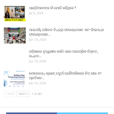
ପାଣ୍ଡିଆନଙ୍କ ନାଁ ମୋଦି କହିଥିବେ !
Jul 9, 2026
ଆଇଓସି, ଅଭିନବ ବିନ୍ଦ୍ରା ଫାଉଣ୍ଡେସନ ଏବଂ ରିଲାଏନ୍ସ
ଫାଉଣ୍ଡେସନ…
Jun 19, 2026
ଓଡ଼ିଶାରେ ବୃଦ୍ଧିଶୀଳ କର୍କଟ ଭାର ଆରମ୍ଭିକ ଚିହ୍ନଟ,
ଉନ୍ନତ…
Jun 18, 2026
ମୋରେପେନ୍ ଲ୍ୟାବ୍ ଚତୁର୍ଥ ତ୍ରୈମାସିକରେ ନିଟ୍ ଲାଭ ୬୯
ପ୍ରତିଶତ…
Jun 16, 2026
PREV
NEXT
1 of 381