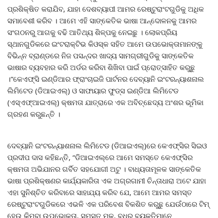
ପ୍ରଶିକ୍ଷିତ କରାଯିବ, ଯାହା ଦେଶବ୍ୟାପୀ ଆମର ରେଷ୍ଟୁରାଂଟଗୁଡିକୁ ଅଧିକ
ସମାବେଶୀ କରିବ । ଆମେ ଏହି ସାଙ୍କେତିକ ଭାଷା ଆନ୍ଦୋଳନକୁ ଆମର
ସଂଗଠନରୁ ଆଗକୁ ବଢି ଆତିଥ୍ୟ ଶିଳ୍ପକୁ ନେଇଛୁ । ଲୋକପ୍ରିୟ
ସ୍ଥାନଗୁଡିକରେ ଇଂଟରାକ୍ଟିଭ କିଓସ୍କ ସହିତ ଆମେ ଉପଭୋକ୍ତାମାନଙ୍କୁ
ବିଭିନ୍ନ ବ୍ରାଣ୍ଡରେ ନିଜ ପସନ୍ଦର ଖାଦ୍ୟ ସାମଗ୍ରୀଗୁଡିକୁ ସାଙ୍କେତିକ
ଭାଷାର ବ୍ୟବହାର କରି ଅର୍ଡର କରିବା ଶିଖିବା ପାଇଁ ପ୍ରୋତ୍ସାହିତ କରୁଛୁ
।”କେଏଫ୍‌ସି ଇଣ୍ଡିଆର ଫ୍ରାଂଚାଇଜି ପାର୍ଟନର ଦେବ୍ୟାନି ଇଂଟରନ୍ୟାଶନାଲ
ଲିମିଟେଡ (ଡିଆଇଏଲ୍‌) ଓ ସାଫାୟାର ଫୁଡ୍‌ସ ଇଣ୍ଡିଆ ଲିମିଟେଡ
(ଏସ୍‌ଏଫ୍‌ଆଇଏଲ୍‌) କ୍ଷମତା ଯାତ୍ରାରେ ଏକ ଅବିଚ୍ଛେଦ୍ୟ ଅଂଶର ଭୂମିକା
ଗ୍ରହଣ କରୁଛନ୍ତି ।
ଦେବ୍ୟାନି ଇଂଟରନ୍ୟାଶନାଲ ଲିମିଟେଡ (ଡିଆଇଏଲ୍‌)ରେ କେଏଫ୍‌ସିର ସିଇଓ
ପ୍ରଦୀପ ଦାସ କହିଛନ୍ତି, “ଡିଆଇଏଲ୍‌ରେ ଆମେ ସମସ୍ତେ କେଏଫ୍‌ସିର
କ୍ଷମତା ଅଭିଯାନର ଗର୍ବିତ ସହଯୋଗୀ ଅଟୁ । ବାଧ୍ୟତାମୂଳକ ସାଙ୍କେତିକ
ଭାଷା ପ୍ରଶିକ୍ଷଣର କାର୍ଯ୍ୟକାରିତା ଏକ ଅଗ୍ରଗାମୀ ଚିନ୍ତାଧାରା ଅଟେ ଯାହା
ଏହା ସୁନିଶ୍ଚିତ କରିବାରେ ସାହାଯ୍ୟ କରିବ ଯେ, ଆମେ ଆମର ସମସ୍ତ
ରେଷ୍ଟୁରାଂଟଗୁଡିକରେ ଏଭଳି ଏକ ପରିବେଶ ବିକଶିତ କରୁଛୁ ଯେଉଁଠାରେ ଟିମ୍
ହେଉ କିମ୍ବା ଉପଭୋକ୍ତା, ସମସ୍ତ ମୂକ, ବଧିର ବ୍ୟକ୍ତିମାନେ