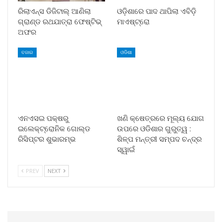
ରିଲାଏନ୍ସ ଡିଜିଟାଲ୍ ଆଣିଲା
ଓଡ଼ିଶାରେ ପାଦ ଥାପିଲା ଏବିଡ଼ି
ଗ୍ରାଣ୍ଡ ରଥଯାତ୍ରା ଫେଷ୍ଟିଭ୍
ମାଏଷ୍ଟ୍ରୋ
ଅଫର
ବଜାର
ଓଡିଶା
ଏନଏସଇ ପକ୍ଷରୁ
ଖଣି କ୍ଷେତ୍ରରେ ମୂଲ୍ୟ ଯୋଗ
ଇଲେକ୍‌ଟ୍ରୋନିକ ଗୋଲ୍ଡ
ଉପରେ ଓଡିଶାର ଗୁରୁତ୍ୱ :
ରିସିପ୍ଟର ଶୁଭାରମ୍ଭ
ଶିଳ୍ପ ମନ୍ତ୍ରୀ ସମ୍ପଦ ଚନ୍ଦ୍ର
ସ୍ୱାଇଁ
PREV
NEXT