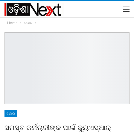
Home
ବଜାର
ବଜାର
ସମସ୍ତ କର୍ମଚାରୀଙ୍କ ପାଇଁ କ୍ୟୁଏସ୍‌ଆର୍