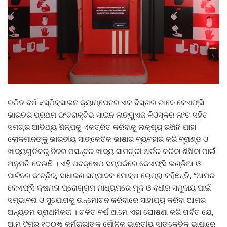
ଚଳିତ ବର୍ଷ ୰ସ୍ପିକ୍‌ସାଇନ କ୍ୟାମ୍ପେନର ଏକ ବିସ୍ତାର ଭାବେ କେଏଫ୍‌ସି
ଭାରତର ପ୍ରଥମ ଇଂଟରାକ୍ଟିଭ ସାଇନ ଲାଙ୍ଗୁଏଜ କିଓସ୍କର ଲଂଚ ସହିତ
ସମଗ୍ର ଆତିଥ୍ୟ ଶିଳ୍ପକୁ ଏକତ୍ରିତ କରିବାକୁ ଲକ୍ଷ୍ୟ ରଖିଛି ଯାହା
ଲୋକମାନଙ୍କୁ ଭାରତୀୟ ସାଙ୍କେତିକ ଭାଷାର ବ୍ୟବହାର କରି ବ୍ରାଣ୍ଡ ଓ
ଖାଦ୍ୟଗୁଡିକରୁ ନିଜର ପସନ୍ଦର ଖାଦ୍ୟ ସାମଗ୍ରୀ ଅର୍ଡର କରିବା ଶିଖିବା ପାଇଁ
ଅନୁମତି ଦେଉଛି । ଏହି ପଦକ୍ଷେପ ସମ୍ପର୍କରେ କେଏଫ୍‌ସି ଇଣ୍ଡିଆ ଓ
ପାର୍ଟନର କଂଟ୍ରିଜ୍‌, ସାଧାରଣ ସମ୍ପାଦକ ମୋକ୍ଷ ଚୋପ୍ରା କହିଛନ୍ତି, “ଆମର
କେଏଫ୍‌ସି କ୍ଷମତା ପ୍ରୋଗ୍ରାମ ମାଧ୍ୟମରେ ମୂକ ଓ ବଧୀର ସମୁଦାୟ ପାଇଁ
ସମ୍ଭାବନା ଓ ସୁଯୋଗକୁ ଉନ୍ମୋଚନ କରିବାରେ ସାହାଯ୍ୟ କରିବା ଆମର
ଅନ୍ୟତମ ପ୍ରାଥମିକତା । ଚଳିତ ବର୍ଷ ଆମେ ଏହା ଘୋଷଣା କରି ଗର୍ବିତ ଯେ,
ଆମ ଟିମ୍‌ର ୧୦୦% କର୍ମଚାରୀଙ୍କୁ ମୌଳିକ ଭାରତୀୟ ସାଙ୍କେତିକ ଭାଷାରେ