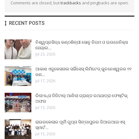
Comments are closed, but
trackbacks
and pingbacks are open.
RECENT POSTS
ବିଶ୍ୱପ୍ରସିଦ୍ଧ କଣ୍ଠଶିଳ୍ପୀ ସୋନୁ ନିଗମ ଓ ଇଉଜେନିକ୍ସ
ହେୟାର…
Jul 23, 2026
ଆକାଶ ଏଜୁକେସନାଲ ସର୍ଭିସେସ୍ ଲିମିଟେଡ୍ ଭୁବନେଶ୍ୱରର ୧୧
ଜଣ…
Jul 17, 2026
ରିଲାଏନ୍ସ ଡିଜିଟାଲ୍ ଆଣିଲା ଗ୍ରାଣ୍ଡ ରଥଯାତ୍ରା ଫେଷ୍ଟିଭ୍
ଅଫର
Jul 15, 2026
ରାଉରକେଲାର ପୂର୍ବୀ ଗୁପ୍ତା ସିଙ୍ଗାପୁରର ଜିଆଇଆଇଏସ୍
ସ୍ମାର୍ଟ…
Jul 15, 2026