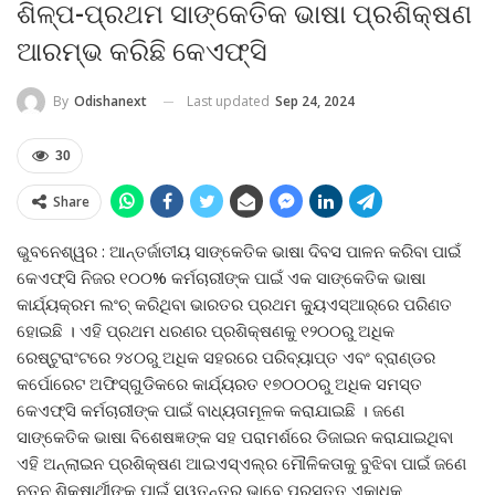
ଶିଳ୍ପ-ପ୍ରଥମ ସାଙ୍କେତିକ ଭାଷା ପ୍ରଶିକ୍ଷଣ
ଆରମ୍ଭ କରିଛି କେଏଫ୍‌ସି
Last updated
Sep 24, 2024
By
Odishanext
30
Share
ଭୁବନେଶ୍ୱର : ଆନ୍ତର୍ଜାତୀୟ ସାଙ୍କେତିକ ଭାଷା ଦିବସ ପାଳନ କରିବା ପାଇଁ
କେଏଫ୍‌ସି ନିଜର ୧୦୦% କର୍ମଚାରୀଙ୍କ ପାଇଁ ଏକ ସାଙ୍କେତିକ ଭାଷା
କାର୍ଯ୍ୟକ୍ରମ ଲଂଚ୍ କରିଥିବା ଭାରତର ପ୍ରଥମ କ୍ୟୁଏସ୍‌ଆର୍‌ରେ ପରିଣତ
ହୋଇଛି । ଏହି ପ୍ରଥମ ଧରଣର ପ୍ରଶିକ୍ଷଣକୁ ୧୨୦୦ରୁ ଅଧିକ
ରେଷ୍ଟୁରାଂଟରେ ୨୪୦ରୁ ଅଧିକ ସହରରେ ପରିବ୍ୟାପ୍ତ ଏବଂ ବ୍ରାଣ୍ଡର
କର୍ପୋରେଟ ଅଫିସ୍‌ଗୁଡିକରେ କାର୍ଯ୍ୟରତ ୧୭୦୦୦ରୁ ଅଧିକ ସମସ୍ତ
କେଏଫ୍‌ସି କର୍ମଚାରୀଙ୍କ ପାଇଁ ବାଧ୍ୟତାମୂଳକ କରାଯାଇଛି । ଜଣେ
ସାଙ୍କେତିକ ଭାଷା ବିଶେଷଜ୍ଞଙ୍କ ସହ ପରାମର୍ଶରେ ଡିଜାଇନ କରାଯାଇଥିବା
ଏହି ଅନ୍‌ଲାଇନ ପ୍ରଶିକ୍ଷଣ ଆଇଏସ୍‌ଏଲ୍‌ର ମୌଳିକତାକୁ ବୁଝିବା ପାଇଁ ଜଣେ
ନୂତନ ଶିକ୍ଷାର୍ଥୀଙ୍କ ପାଇଁ ସ୍ୱତନ୍ତ୍ର ଭାବେ ପ୍ରସ୍ତୁତ ଏକାଧିକ