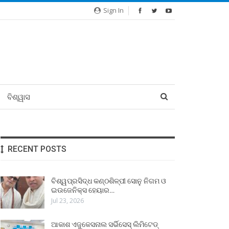
Sign In
ବିଶ୍ୱାସ
RECENT POSTS
ବିଶ୍ୱପ୍ରସିଦ୍ଧ କଣ୍ଠଶିଳ୍ପୀ ସୋନୁ ନିଗମ ଓ
ଇଉଜେନିକ୍ସ ହେୟାର…
Jul 23, 2026
ଆକାଶ ଏଜୁକେସନାଲ ସର୍ଭିସେସ୍ ଲିମିଟେଡ୍