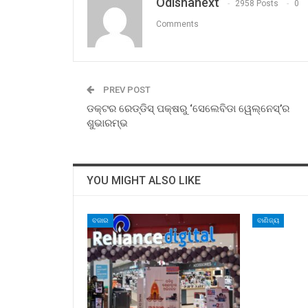
Odishanext
2958 Posts
0
Comments
PREV POST
ଡକ୍ଟର ରେଡ୍ଡିସ୍ ପକ୍ଷରୁ ‘ସେଲେବିଡା ୱେଲ୍‌ନେସ୍‌’ର
ଶୁଭାରମ୍ଭ
YOU MIGHT ALSO LIKE
ବଜାର
ବାଣିଜ୍ୟ