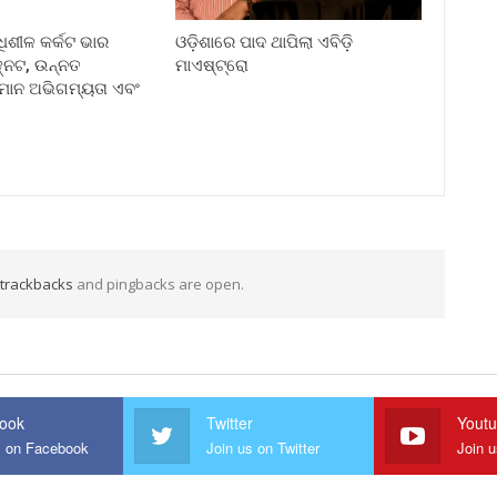
୍ଧିଶୀଳ କର୍କଟ ଭାର
ଓଡ଼ିଶାରେ ପାଦ ଥାପିଲା ଏବିଡ଼ି
୍ନଟ, ଉନ୍ନତ
ମାଏଷ୍ଟ୍ରୋ
ସମାନ ଅଭିଗମ୍ୟତା ଏବଂ
trackbacks
and pingbacks are open.
ook
Twitter
Yout
s on Facebook
Join us on Twitter
Join 