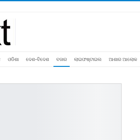
ଛ
ଓଡିଶା
ଦେଶ-ବିଦେଶ
ବଜାର
ଲାଇଫଷ୍ଟାଇଲ
ଆଶାର ଆଲୋକ