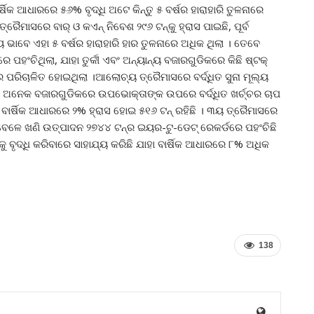
୍ଷିକ ଆଧାରରେ ୫୬% ବୃଦ୍ଧି ଅଟେ କିନ୍ତୁ ୫ ବର୍ଷର ହାରାହାରି ତୁଳନାରେ
ରୈମାସରେ ବାର୍ ଓ କଏନ୍ ନିବେଶ ୨୯୬ ଟନ୍‌କୁ ହ୍ରାସ ପାଇଛି, ପୂର୍ବ
ୟ ଭାବେ ଏହା ୫ ବର୍ଷର ହାରାହାରି ହାର ତୁଳନାରେ ଅଧିକ ଥିଲା । ତେବେ
 ପହଂଚିଥିଲା, ଯାହା ତୁର୍କୀ ଏବଂ ଅନ୍ୟାନ୍ୟ ବଜାରଗୁଡିକରେ କିଛି ଷ୍ଟକ୍
ରାରେ ପରିଚାଳିତ ହୋଇଥିଲା ।ଆଲୋଚ୍ୟ ତ୍ରୈମାସରେ ବର୍ଦ୍ଧିତ ସୁନା ମୂଲ୍ୟ
ୟାପୀ ଅନେକ ବଜାରଗୁଡିକରେ ଉପଭୋକ୍ତାଙ୍କ ଉପରେ ବର୍ଦ୍ଧିତ ଖର୍ଚ୍ଚର ଚାପ
ାହା ବାର୍ଷିକ ଆଧାରରେ ୨% ହ୍ରାସ ହୋଇ ୫୧୬ ଟନ୍ ରହିଛି । ୩ୟ ତ୍ରୈମାସରେ
ବେଳେ ଖଣି ଉତ୍ପାଦନ ୨୭୪୪ ଟନ୍‌ର ଇୟର-ଟୁ-ଡେଟ୍ ରେକର୍ଡରେ ପହଂଚିଛି
କୁ ବୃଦ୍ଧି କରିବାରେ ସାହାଯ୍ୟ କରିଛି ଯାହା ବାର୍ଷିକ ଆଧାରରେ ୮% ଅଧିକ
138