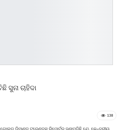
 ସୁନା ଚାହିଦା
138
ଗୋଲ୍ଡ ଡିମାଣ୍ଡ ଟ୍ରେଣ୍ଡ୍‌ସ ରିପୋର୍ଟରୁ ଜଣାପଡ଼ିଛି ଯେ, କେନ୍ଦ୍ରୀୟ