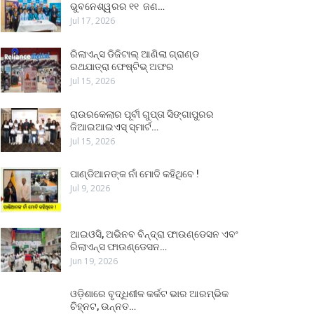
ଭୁବନେଶ୍ୱରର ୧୧ ଜଣ…
Jul 17, 2026
ରିଲାଏନ୍ସ ଡିଜିଟାଲ୍ ଆଣିଲା ଗ୍ରାଣ୍ଡ
ରଥଯାତ୍ରା ଫେଷ୍ଟିଭ୍ ଅଫର
Jul 15, 2026
ରାଉରକେଲାର ପୂର୍ବୀ ଗୁପ୍ତା ସିଙ୍ଗାପୁରର
ଜିଆଇଆଇଏସ୍ ସ୍ମାର୍ଟ…
Jul 15, 2026
ପାଣ୍ଡିଆନଙ୍କ ନାଁ ମୋଦି କହିଥିବେ !
Jul 9, 2026
ଆଇଓସି, ଅଭିନବ ବିନ୍ଦ୍ରା ଫାଉଣ୍ଡେସନ ଏବଂ
ରିଲାଏନ୍ସ ଫାଉଣ୍ଡେସନ…
Jun 19, 2026
ଓଡ଼ିଶାରେ ବୃଦ୍ଧିଶୀଳ କର୍କଟ ଭାର ଆରମ୍ଭିକ
ଚିହ୍ନଟ, ଉନ୍ନତ…