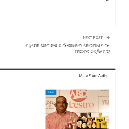
NEXT POST
ମଧୁମେହ ରୋଗୀଙ୍କ ପାଇଁ ଲାଭକାରୀ ହୋଇଥାଏ ହାଇ-
ଫାଇବର ସପ୍ଲିମେଂଟ୍‌
More From Author
ବଜାର