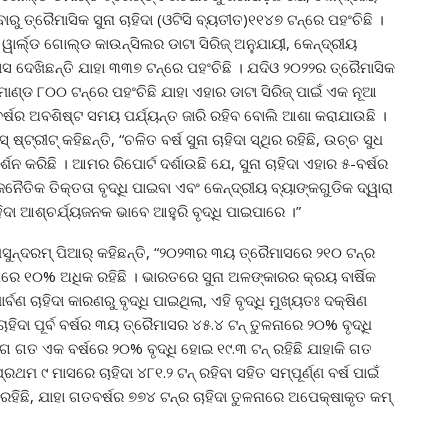
 ତ୍ରୈମାସିକ ସୁନା ଚାହିଦା (ଓଟିସି ବ୍ୟତୀତ)୧୧୪୭ ଟନ୍‌ରେ ପହଂଚିଛି ।
 ୱାର୍ଲ୍ଡ ଗୋଲ୍ଡ କାଉନ୍ସିଲର ଡାଟା ସିରିଜ୍ ଅନୁଯାୟୀ, କେନ୍ଦ୍ରୀୟ
ାସ ଦେଖିଛନ୍ତି ଯାହା ୩୩୭ ଟନ୍‌ରେ ପହଂଚିଛି । ଯଦିଓ ୨୦୨୨ର ତ୍ରୈମାସିକ
ାଣ୍ଡ ୮୦୦ ଟନ୍‌ରେ ପହଂଚିଛି ଯାହା ଏହାର ଡାଟା ସିରିଜ୍ ପାଇଁ ଏକ ନୂଆ
 ବର୍ଷର ଅବଶିଷ୍ଟ ସମୟ ପର୍ଯ୍ୟନ୍ତ ଜାରି ରହିବ ବୋଲି ଆଶା କରାଯାଉଛି ।
୍ଟ୍ରୀଟ୍ କହିଛନ୍ତି, “ଚଳିତ ବର୍ଷ ସୁନା ଚାହିଦା ସ୍ଥିର ରହିଛି, ଉଚ୍ଚ ସୁଧ
କରିଛି । ଆମର ରିପୋର୍ଟ ଦର୍ଶାଉଛି ଯେ, ସୁନା ଚାହିଦା ଏହାର ୫-ବର୍ଷର
ନୈତିକ ତିକ୍ତତା ବୃଦ୍ଧି ପାଇବା ଏବଂ କେନ୍ଦ୍ରୀୟ ବ୍ୟାଙ୍କଗୁଡିକ ଦ୍ୱାରା
ହିଦା ଆଶ୍ଚର୍ଯ୍ୟଜନକ ଭାବେ ଆହୁରି ବୃଦ୍ଧି ପାଇପାରେ ।”
ସୁନ୍ଦରମ୍ ପିଆର୍ କହିଛନ୍ତି, “୨୦୨୩ର ୩ୟ ତ୍ରୈମାସରେ ୨୧୦ ଟନ୍‌ର
ାରେ ୧୦% ଅଧିକ ରହିଛି । ଭାରତରେ ସୁନା ଅଳଙ୍କାରର କ୍ରୟ ବାର୍ଷିକ
ବଣ ଚାହିଦା କାରଣରୁ ବୃଦ୍ଧି ପାଇଥିଲା, ଏହି ବୃଦ୍ଧି ମୁଖ୍ୟତଃ ଦକ୍ଷିଣ
ାହିଦା ପୂର୍ବ ବର୍ଷର ୩ୟ ତ୍ରୈମାସର ୪୫.୪ ଟନ୍ ତୁଳନାରେ ୨୦% ବୃଦ୍ଧି
ଗ ଗତ ଏକ ବର୍ଷରେ ୨୦% ବୃଦ୍ଧି ହୋଇ ୧୯.୩ ଟନ୍ ରହିଛି ଯାହାକି ଗତ
ଥମ ୯ ମାସରେ ଚାହିଦା ୪୮୧.୨ ଟନ୍ ରହିବା ସହିତ ସମ୍ପୂର୍ଣ୍ଣ ବର୍ଷ ପାଇଁ
ିଛି, ଯାହା ଗତବର୍ଷର ୭୭୪ ଟନ୍‌ର ଚାହିଦା ତୁଳନାରେ ଅପେକ୍ଷାକୃତ କମ୍