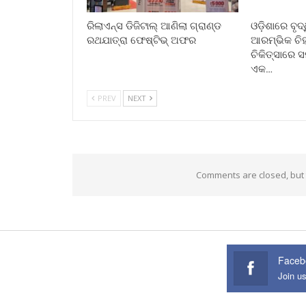
ରିଲାଏନ୍ସ ଡିଜିଟାଲ୍ ଆଣିଲା ଗ୍ରାଣ୍ଡ
ଓଡ଼ିଶାରେ ବୃଦ
ରଥଯାତ୍ରା ଫେଷ୍ଟିଭ୍ ଅଫର
ଆରମ୍ଭିକ ଚିହ
ଚିକିତ୍ସାରେ 
ଏକ…
PREV
NEXT
Comments are closed, but
Faceb
Join u