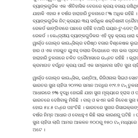
ବ୍ୟାଙ୍କଗୁଡିକ ଏକ ଐତିହାସିକ ବେଗରେ କ୍ରୟ ବଜାୟ ରଖିଥିବାରୁ
ଯାହାକି ଏହାର ୫ ବର୍ଷର ହାରାହାରି ତୁଳନାରେ ୮% ଅଧିକ ରହିଛି ।
ବ୍ୟାଙ୍କଗୁଡିକ ନିଟ୍ କ୍ରୟର ୩ୟ ସର୍ବାଧିକ ଶକ୍ତିଶାଳୀ ତ୍ରୈମ
ରେକର୍ଡ ଭାଙ୍ଗିବାରେ ପଛରେ ରହିଛି ତଥାପି ଇୟର-ଟୁ-ଡେଟ୍ ଡିମ
ରେକର୍ଡ । କେନ୍ଦ୍ରୀୟ ବ୍ୟାଙ୍କଗୁଡିକର ଏହି ଦୃଢ଼ କ୍ରୟ ଧାରା
ୱାର୍ଲ୍ଡ ଗୋଲ୍ଡ କାଉନ୍ସିଲ୍‌ର ବରିଷ୍ଠ ବଜାର ବିଶ୍ଳେଷକ ଲୁଇସ୍ ଷ
ହାର ଓ ଏକ ମଜଭୁତ ୟୁଏସ୍ ଡଲାର ବିରୋଧରେ ଏହା ଭଲ ପ୍ରଦର୍ଶନ 
ହାରାହାରି ତୁଳନାରେ ଚଳିତ ତ୍ରୈମାସରେ ଉନ୍ନତ ରହିଛି । ଭୂରାଜ
କ୍ରମାଗତ ବର୍ଦ୍ଧିତ କ୍ରୟ ପାଇଁ ଏକ ସମ୍ଭାବନା ସହିତ ସୁନା ଚା
ୱାର୍ଲ୍ଡ ଗୋଲ୍ଡ କାଉନ୍ସିଲ, ଇଣ୍ଡିଆ, ରିଜିଓନାଲ ସିଇଓ ସୋମ
ଭାରତର ସୁନା ଚାହିଦା ୨୦୨୨ର ସମାନ ଅବଧିର ୧୯୧.୭ ଟନ୍ ତୁଳନ
ଆଧାରରେ ୭% ବୃଦ୍ଧି ହୋଇଛି ଯାହା ସୁନା ମୂଲ୍ୟରେ ହ୍ରାସ ଓ ପାର୍
ଭାରତରେ ଦେଖିବାକୁ ମିଳିଛି । ବାର୍ ଓ କଏନ ଭଳି ନିବେଶ ସୁନା ଚ
ହୋଇ ୫୪.୫ ଟନ୍‌ରେ ପହଂଚିଛି । ଭାରତରେ ସୁନାର ରିସାଇକ୍ଲଙ୍
ବର୍ଷର ନିମ୍ନ ଆଧାର ଓ ବୋଧହୁଏ କିଛି ଲାଭ କାରଣରୁ ଘଟିଛି । ପ୍ର
ସୁନା ଚାହିଦା ଲାଗି ଆମର ଆକଳନ ୭୦୦ରୁ ୭୫୦ ଟନ୍ ମଧ୍ୟରେ ରହ
ଅଟେ ।