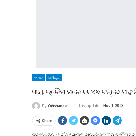
ବଜାର
ବାଣିଜ୍ୟ
୩ୟ ତ୍ରୈମାସରେ ୧୧୪୭ ଟନ୍‌ରେ ପହଂଚିଛି
Last updated
Nov 1, 2023
By
Odishanext
Share
ଭୁବନେଶ୍ୱର: ୱାର୍ଲ୍ଡ ଗୋଲ୍ଡ କାଉନ୍ସିଲ୍‌ର ୩ୟ ତ୍ରୈମାସିକ 