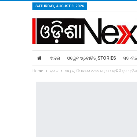
SATURDAY, AUGUST 8, 2026
ଖବର
ଓ୍ୱେବ ଷ୍ଟୋରିଜ୍‌ STORIES
ସତ-ମି
Home
ବଜାର
୩ୟ ତ୍ରୈମାସରେ ୧୧୪୭ ଟନ୍‌ରେ ପହଂଚିଛି ସୁନା ଚାହିଦା