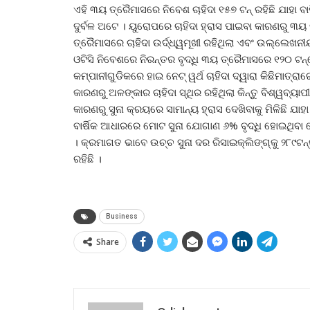
ଏହି ୩ୟ ତ୍ରୈମାସରେ ନିବେଶ ଚାହିଦା ୧୫୭ ଟନ୍ ରହିଛି ଯାହା ବାର
ଦୁର୍ବଳ ଅଟେ । ୟୁରୋପରେ ଚାହିଦା ହ୍ରାସ ପାଇବା କାରଣରୁ ୩ୟ ତ୍
ତ୍ରୈମାସରେ ଚାହିଦା ଉର୍ଦ୍ଧ୍ୱମୂଖୀ ରହିଥିଲା ଏବଂ ଉଲ୍ଲେଖନୀ
ଓଟିସି ନିବେଶରେ ନିରନ୍ତର ବୃଦ୍ଧି ୩ୟ ତ୍ରୈମାସରେ ୧୨୦ ଟନ୍‌ରେ
କମ୍ପାନୀଗୁଡିକରେ ହାଇ ନେଟ୍ ୱର୍ଥ ଚାହିଦା ଦ୍ୱାରା କିଛିମାତ୍
କାରଣରୁ ଅଳଙ୍କାର ଚାହିଦା ସ୍ଥିର ରହିଥିଲା କିନ୍ତୁ ବିଶ୍ୱବ୍
କାରଣରୁ ସୁନା କ୍ରୟରେ ସାମାନ୍ୟ ହ୍ରାସ ଦେଖିବାକୁ ମିଳିଛି ଯ
ବାର୍ଷିକ ଆଧାରରେ ମୋଟ ସୁନା ଯୋଗାଣ ୬% ବୃଦ୍ଧି ହୋଇଥିବା 
। କ୍ରମାଗତ ଭାବେ ଉଚ୍ଚ ସୁନା ଦର ରିସାଇକ୍ଲିଙ୍ଗ୍‌କୁ ୨୮୯ଟନ୍‌
ରହିଛି ।
Business
Share