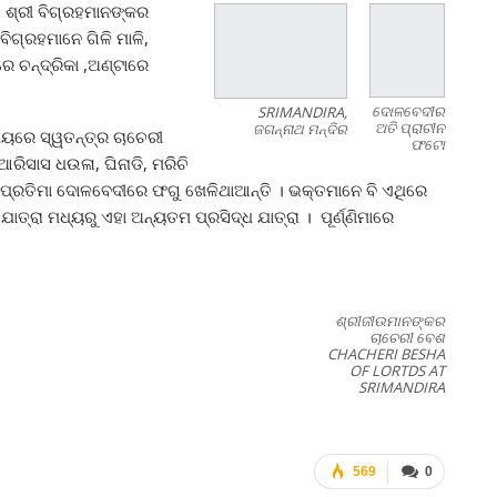
ତ ଶ୍ରୀ ବିଗ୍ରହମାନଙ୍କର
ଗ୍ରହମାନେ ଗିଳି ମାଳି,
ରେ ଚନ୍ଦ୍ରିକା ,ଅଣ୍ଟାରେ
ଦୋଳବେଦୀର
SRIMANDIRA,
ଅତି ପ୍ରାଚୀନ
ଜଗନ୍ନାଥ ମନ୍ଦିର
ମୟରେ ସ୍ୱତନ୍ତ୍ର ଚାଚେରୀ
ଫଟୋ
ିସାସ ଧଉଳା, ଘିନାଡି, ମରିଚି
ି ପ୍ରତିମା ଦୋଳବେଦୀରେ ଫଗୁ ଖେଳିଥାଆନ୍ତି । ଭକ୍ତମାନେ ବି ଏଥିରେ
ାତ୍ରା ମଧ୍ୟରୁ ଏହା ଅନ୍ୟତମ ପ୍ରସିଦ୍ଧ ଯାତ୍ରା । ପୂର୍ଣ୍ଣିମାରେ
ଶ୍ରୀଜୀଉମାନଙ୍କର
ଚାଚେରୀ ବେଶ
CHACHERI BESHA
OF LORTDS AT
SRIMANDIRA
569
0