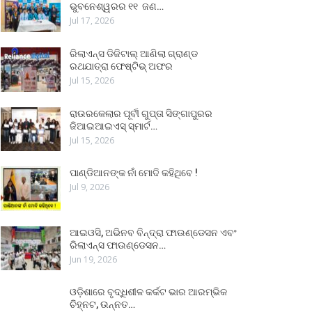
ଭୁବନେଶ୍ୱରର ୧୧ ଜଣ…
Jul 17, 2026
ରିଲାଏନ୍ସ ଡିଜିଟାଲ୍ ଆଣିଲା ଗ୍ରାଣ୍ଡ
ରଥଯାତ୍ରା ଫେଷ୍ଟିଭ୍ ଅଫର
Jul 15, 2026
ରାଉରକେଲାର ପୂର୍ବୀ ଗୁପ୍ତା ସିଙ୍ଗାପୁରର
ଜିଆଇଆଇଏସ୍ ସ୍ମାର୍ଟ…
Jul 15, 2026
ପାଣ୍ଡିଆନଙ୍କ ନାଁ ମୋଦି କହିଥିବେ !
Jul 9, 2026
ଆଇଓସି, ଅଭିନବ ବିନ୍ଦ୍ରା ଫାଉଣ୍ଡେସନ ଏବଂ
ରିଲାଏନ୍ସ ଫାଉଣ୍ଡେସନ…
Jun 19, 2026
ଓଡ଼ିଶାରେ ବୃଦ୍ଧିଶୀଳ କର୍କଟ ଭାର ଆରମ୍ଭିକ
ଚିହ୍ନଟ, ଉନ୍ନତ…