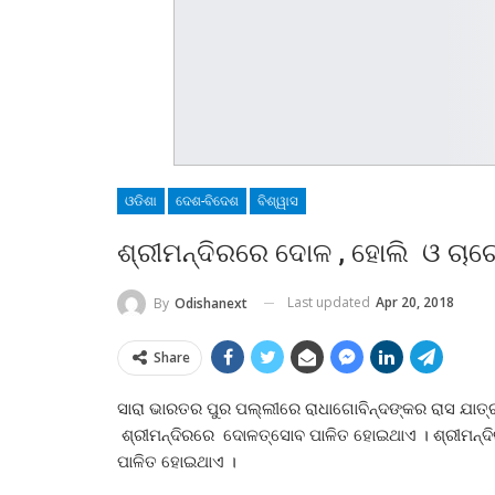
ଓଡିଶା
ଦେଶ-ବିଦେଶ
ବିଶ୍ୱାସ
ଶ୍ରୀମନ୍ଦିରରେ ଦୋଳ , ହୋଲି ଓ ଚାଚ
Last updated
Apr 20, 2018
By
Odishanext
Share
ସାରା ଭାରତର ପୁର ପଲ୍ଲୀରେ ରାଧାଗୋବିନ୍ଦଙ୍କର ରାସ ଯାତ୍ରା ଅ
ଶ୍ରୀମନ୍ଦିରରେ ଦୋଳତ୍ସୋବ ପାଳିତ ହୋଇଥାଏ । ଶ୍ରୀମନ
ପାଳିତ ହୋଇଥାଏ ।