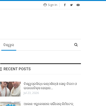
Sign In
ବିଶ୍ୱାସ
RECENT POSTS
ବିଶ୍ୱପ୍ରସିଦ୍ଧ କଣ୍ଠଶିଳ୍ପୀ ସୋନୁ ନିଗମ ଓ
ଇଉଜେନିକ୍ସ ହେୟାର…
Jul 23, 2026
ଆକାଶ ଏଜୁକେସନାଲ ସର୍ଭିସେସ୍ ଲିମିଟେଡ୍