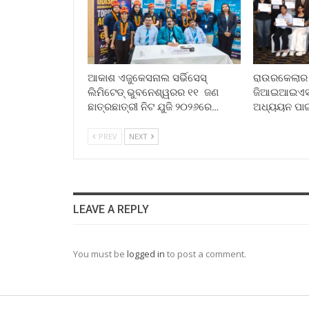
ଆକାଶ ଏଜୁକେସନାଲ ସର୍ଭିସେସ୍
ରାଉରକେଲାର ପୂ
ଲିମିଟେଡ୍ ଭୁବନେଶ୍ୱରର ୧୧ ଜଣ
ଜିଆଇଆଇଏସ୍ ସ
ଛାତ୍ରଛାତ୍ରୀ ନିଟ ଯୁଜି ୨୦୨୬ରେ…
ଅଧ୍ୟୟନ ପା
PREV
NEXT
LEAVE A REPLY
You must be
logged in
to post a comment.