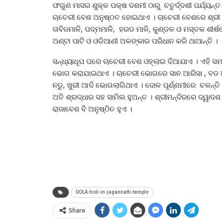
ଫଗୁଣ ମାସର ଶୁକ୍ଳ ପକ୍ଷ ଦଶମୀ ଠାରୁ ଚତୁର୍ଦ୍ଦଶୀ ପର୍ଯ୍ୟନ୍
ଚାଚେରୀ ବେଶ ଅନୁଷ୍ଠତ ହୋଇଥାଏ । ଚାଚେରୀ ବେଶରେ ଶ୍ରୀ ବି
ତାବିଜମାଳି, ପଦ୍ମମାଳି, ହରଡ ମାଳି, କୁଣ୍ଡଳ ଓ ମସ୍ତକ ଶୀର୍ଷ
ଅଣ୍ଟା ପାଟି ଓ ଓଡିଆଣୀ ଅଳଙ୍କାର ପରିଧାନ କରି ଥାଆନ୍ତି ।
ସନ୍ଧ୍ୟାଧୂପ ପରେ ଚାଚେରୀ ବେଶ ଓହ୍ଲାଇ ଦିଆଯାଏ । ଏହି ସ
ଭୋଗ କରାଯାଇଥାଏ । ଚାଚେରୀ ଭୋଗରେ ସାନ ଆରିସା , ବଡ ଆର
ନଡୁ, ଖୁରୀ ଆଦି ଭୋଗଲାଗିଥାଏ । ଦୋଳ ପୂର୍ଣ୍ଣମୀରେ ଚଳନ୍ତ
ଅତି ଶ୍ରଦ୍ଧାର ସହ ସାମିଲ ହୁଅନ୍ତ । ଶ୍ରୀମନ୍ଦିରରେ ଦ୍ୱାଦଶ ଯ
ରାଜାବେଶ ବି ଅନୁଷ୍ଠିତ ହୁଏ ।
DOLA-holi-in-jagannath-temple
Share