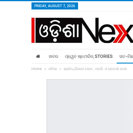
FRIDAY, AUGUST 7, 2026
ଖବର
ଓ୍ୱେବ ଷ୍ଟୋରିଜ୍‌ STORIES
ସତ-ମି
Home
ଓଡିଶା
ଶ୍ରୀମନ୍ଦିରରେ ଦୋଳ , ହୋଲି ଓ ଚାଚେରୀ ବେଶ