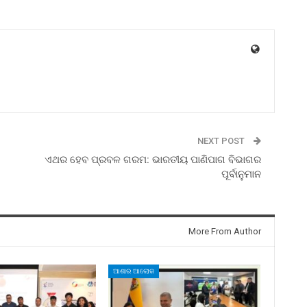
NEXT POST
ଏଥର ହେବ ପ୍ରବଳ ଗରମ: ଭାରତୀୟ ପାଣିପାଗ ବିଭାଗର
ପୂର୍ବାନୁମାନ
More From Author
ଆଶାର ଆଲୋକ