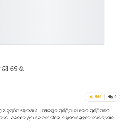
େରୀ ବେଶ
569
0
ନୁଷ୍ଠିତ ହୋଇଥାଏ । ଫାଲଗୁନ ପୂର୍ଣ୍ଣି୍ମା ବା ଦୋଳ ପୂର୍ଣ୍ଣିମାରେ
୍ଦିରରେ ନିକଟରେ ଥିବା ଦୋଳବେଦୀରେ ମହାସମାରୋହରେ ଦୋଳତ୍ସୋବ