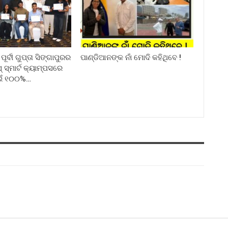
ର୍ବୀ ଗୁପ୍ତା ସିଙ୍ଗାପୁରର
ପାଣ୍ଡିଆନଙ୍କ ନାଁ ମୋଦି କହିଥିବେ !
୍ମାର୍ଟ କ୍ୟାମ୍ପସରେ
ଇଁ ୧୦୦%…