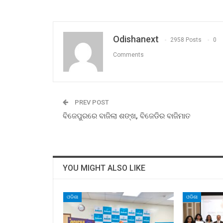
Odishanext
2958 Posts
0
Comments
PREV POST
ବିଜେପୁରରେ ବାଜିଲା ଶଙ୍ଖ, ବିଜେଡିର ବାଜିମାତ
YOU MIGHT ALSO LIKE
ଓଡିଶା
ଓଡିଶା