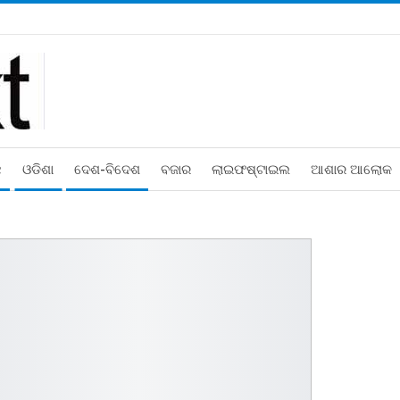
ଛ
ଓଡିଶା
ଦେଶ-ବିଦେଶ
ବଜାର
ଲାଇଫଷ୍ଟାଇଲ
ଆଶାର ଆଲୋକ