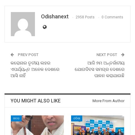
Odishanext
2958 Posts
0 Comments
PREV POST
NEXT POST
କରୋନାର ତୃତୀୟ ଲହର
ଆଜି ୭ମ ଅନ୍ତର୍ଜାତୀୟ
ଏପର୍ଯ୍ୟନ୍ତ ଅନେକ ଦେଶରେ
ଯୋଗଦିବସ ସମଗ୍ର ଦେଶରେ
ଆସି ନାହିଁ
ପାଳନ କରାଯାଉଛି
YOU MIGHT ALSO LIKE
More From Author
ଖବର
ଓଡିଶା