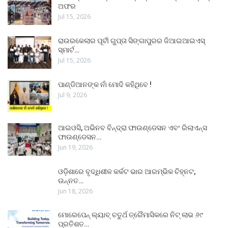
ଅଫର
Jul 15, 2026
ରାଉରକେଲାର ପୂର୍ବୀ ଗୁପ୍ତା ସିଙ୍ଗାପୁରର ଜିଆଇଆଇଏସ୍
ସ୍ମାର୍ଟ…
Jul 15, 2026
ପାଣ୍ଡିଆନଙ୍କ ନାଁ ମୋଦି କହିଥିବେ !
Jul 9, 2026
ଆଇଓସି, ଅଭିନବ ବିନ୍ଦ୍ରା ଫାଉଣ୍ଡେସନ ଏବଂ ରିଲାଏନ୍ସ
ଫାଉଣ୍ଡେସନ…
Jun 19, 2026
ଓଡ଼ିଶାରେ ବୃଦ୍ଧିଶୀଳ କର୍କଟ ଭାର ଆରମ୍ଭିକ ଚିହ୍ନଟ,
ଉନ୍ନତ…
Jun 18, 2026
ମୋରେପେନ୍ ଲ୍ୟାବ୍ ଚତୁର୍ଥ ତ୍ରୈମାସିକରେ ନିଟ୍ ଲାଭ ୬୯
ପ୍ରତିଶତ…