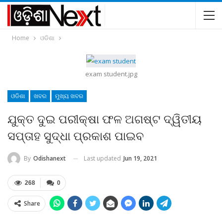
Home
ଓଡିଶା
exam student.jpg
ଓଡିଶା
ଖବର
ମୁଖ୍ୟ ଖବର
ଯୁକ୍ତ ଦୁଇ ପରୀକ୍ଷା ଫଳ ଅଗଷ୍ଟ ଦ୍ୱିତୀୟ
ସପ୍ତାହ ସୁଦ୍ଧା ପ୍ରକାଶ ପାଇବ
Last updated
Jun 19, 2021
By
Odishanext
268
0
Share