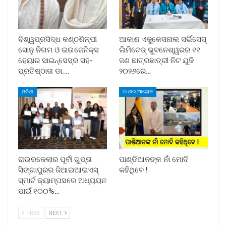
ବିଶ୍ୱପ୍ରସିଦ୍ଧ କଣ୍ଠଶିଳ୍ପୀ
ଆକାଶ ଏଜୁକେସନାଲ ସର୍ଭିସେସ୍
ସୋନୁ ନିଗମ ଓ ଇଉଜେନିକ୍ସ
ଲିମିଟେଡ୍ ଭୁବନେଶ୍ୱରର ୧୧
ହେୟାର ସାଇନ୍ସେସ୍ର ସହ-
ଜଣ ଛାତ୍ରଛାତ୍ରୀ ନିଟ ଯୁଜି
ପ୍ରତିଷ୍ଠାତା ଡା.…
୨୦୨୬ରେ…
ଓଡିଶା
ଆଶାର ଆଲୋକ
ରାଉରକେଲାର ପୂର୍ବୀ ଗୁପ୍ତା
ପାଣ୍ଡିଆନଙ୍କ ନାଁ ମୋଦି
ସିଙ୍ଗାପୁରର ଜିଆଇଆଇଏସ୍
କହିଥିବେ !
ସ୍ମାର୍ଟ କ୍ୟାମ୍ପସରେ ଅଧ୍ୟୟନ
ପାଇଁ ୧୦୦%…
PREV
NEXT