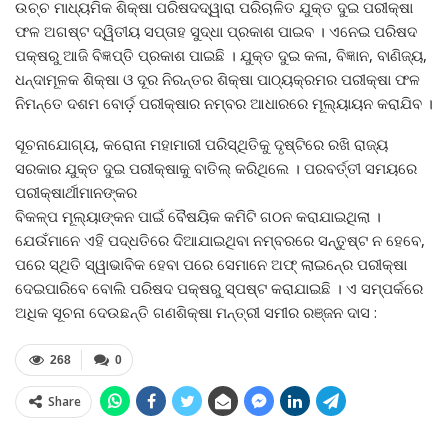
ଉଚ୍ଚ ମାଧ୍ୟମିକ ଶିକ୍ଷା ପରିଷଦଦ୍ୱାରା ପରିଚାଳିତ ଯୁକ୍ତ ଦୁଇ ପରୀକ୍ଷା
ଫଳ ଅଗଷ୍ଟ ଦ୍ୱିତୀୟ ସପ୍ତାହ ସୁଦ୍ଧା ପ୍ରକାଶ ପାଇବ । ଏନେଇ ପରିଷଦ
ପକ୍ଷରୁ ଆଜି ବିଜ୍ଞପ୍ତି ପ୍ରକାଶ ପାଇଛି । ଯୁକ୍ତ ଦୁଇ କଳା, ବିଜ୍ଞାନ, ବାଣିଜ୍ୟ,
ଧନ୍ଦାମୂଳକ ଶିକ୍ଷା ଓ ଦୂର ନିରନ୍ତର ଶିକ୍ଷା ପାଠ୍ୟକ୍ରମର ପରୀକ୍ଷା ଫଳ
ନିମନ୍ତେ ଦଶମ ବୋର୍ଡ଼ ପରୀକ୍ଷାର ନମ୍ବର ଆଧାରରେ ମୂଲ୍ୟାୟନ କରାଯିବ ।
ସୂଚନାଯୋଗ୍ୟ, କରୋନା ମହାମାରୀ ପରିସ୍ଥିତିକୁ ଦୃଷ୍ଟିରେ ରଖି ରାଜ୍ୟ
ସରକାର ଯୁକ୍ତ ଦୁଇ ପରୀକ୍ଷାକୁ ବାତିଲ୍‍ କରିଥିଲେ । ପରବର୍ତ୍ତୀ ସମୟରେ
ପରୀକ୍ଷାର୍ଥୀମାନଙ୍କର
ବିକଳ୍ପ ମୂଲ୍ୟାଙ୍କନ ପାଇଁ ବୈଷୟିକ କମିଟି ଗଠନ କରାଯାଇଥିଲା ।
ଯେଉଁମାନେ ଏହି ପଦ୍ଧତିରେ ଦିଆଯାଇଥିବା ନମ୍ବରରେ ସନ୍ତୁଷ୍ଟ ନ ହେବେ,
ପରେ ସ୍ଥିତି ସ୍ୱାଭାବିକ ହେବା ପରେ ସେମାନେ ଅଫ୍‍ ଲାଇନ୍‍ରେ ପରୀକ୍ଷା
ଦେଇପାରିବେ ବୋଲି ପରିଷଦ ପକ୍ଷରୁ ସ୍ପଷ୍ଟ କରାଯାଇଛି । ଏ ସମ୍ପର୍କରେ
ଅଧିକ ସୂଚନା ଦେଉଛନ୍ତି ଗଣଶିକ୍ଷା ମନ୍ତ୍ରୀ ସମୀର ରଞ୍ଜନ ଦାସ :
268
0
Share