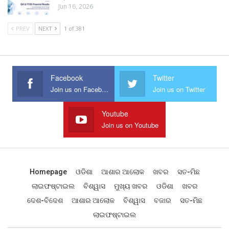
Jun 16, 2026
PREV
NEXT
1 of 381
Facebook
Twitter
Join us on Facebook
Join us on Twitter
Youtube
Join us on Youtube
Homepage
ଓଡିଶା
ଆଶାର ଆଲୋକ
ଖବର
ସତ-ମିଛ
ଲାଇଫଷ୍ଟାଇଲ
ବିଶ୍ୱାସ
ମୁଖ୍ୟ ଖବର
ଓଡିଶା
ଖବର
ଦେଶ-ବିଦେଶ
ଆଶାର ଆଲୋକ
ବିଶ୍ୱାସ
ବଜାର
ସତ-ମିଛ
ଲାଇଫଷ୍ଟାଇଲ