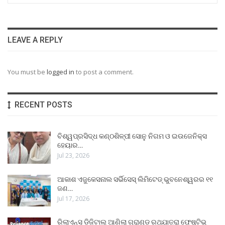
LEAVE A REPLY
You must be
logged in
to post a comment.
RECENT POSTS
ବିଶ୍ୱପ୍ରସିଦ୍ଧ କଣ୍ଠଶିଳ୍ପୀ ସୋନୁ ନିଗମ ଓ ଇଉଜେନିକ୍ସ
ହେୟାର…
Jul 23, 2026
ଆକାଶ ଏଜୁକେସନାଲ ସର୍ଭିସେସ୍ ଲିମିଟେଡ୍ ଭୁବନେଶ୍ୱରର ୧୧
ଜଣ…
Jul 17, 2026
ରିଲାଏନ୍ସ ଡିଜିଟାଲ୍ ଆଣିଲା ଗ୍ରାଣ୍ଡ ରଥଯାତ୍ରା ଫେଷ୍ଟିଭ୍