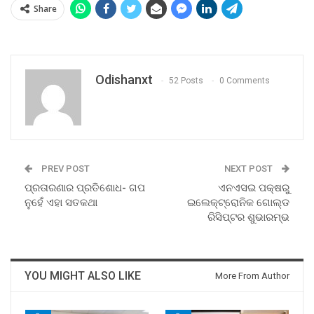
Share
Odishanxt
52 Posts
0 Comments
PREV POST
NEXT POST
ପ୍ରତାରଣାର ପ୍ରତିଶୋଧ- ଗପ
ଏନଏସଇ ପକ୍ଷରୁ
ନୁହେଁ ଏହା ସତକଥା
ଇଲେକ୍‌ଟ୍ରୋନିକ ଗୋଲ୍ଡ
ରିସିପ୍ଟର ଶୁଭାରମ୍ଭ
YOU MIGHT ALSO LIKE
More From Author