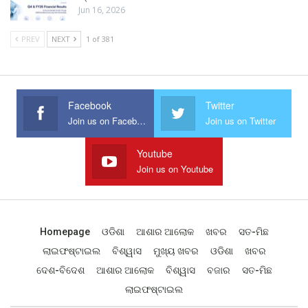
Jun 16, 2026
PREV
NEXT
1 of 381
Facebook
Twitter
Join us on Facebook
Join us on Twitter
Youtube
Join us on Youtube
Homepage
ଓଡିଶା
ଆଶାର ଆଲୋକ
ଖବର
ସତ-ମିଛ
ଲାଇଫଷ୍ଟାଇଲ
ବିଶ୍ୱାସ
ମୁଖ୍ୟ ଖବର
ଓଡିଶା
ଖବର
ଦେଶ-ବିଦେଶ
ଆଶାର ଆଲୋକ
ବିଶ୍ୱାସ
ବଜାର
ସତ-ମିଛ
ଲାଇଫଷ୍ଟାଇଲ