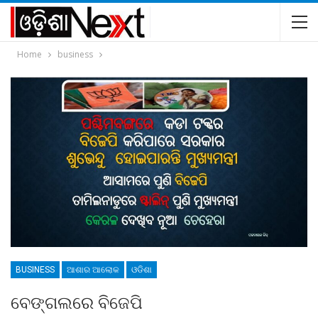
Home
business
BUSINESS
ଆଶାର ଆଲୋକ
ଓଡିଶା
ବେଙ୍ଗଲରେ ବିଜେପି