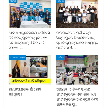
ଓଡିଶା
ଓଡିଶା
ଆକାଶ ଏଜୁକେସନାଲ ସର୍ଭିସେସ୍
ରାଉରକେଲାର ପୂର୍ବୀ ଗୁପ୍ତା
ଲିମିଟେଡ୍ ଭୁବନେଶ୍ୱରର ୧୧
ସିଙ୍ଗାପୁରର ଜିଆଇଆଇଏସ୍
ଜଣ ଛାତ୍ରଛାତ୍ରୀ ନିଟ ଯୁଜି
ସ୍ମାର୍ଟ କ୍ୟାମ୍ପସରେ ଅଧ୍ୟୟନ
୨୦୨୬ରେ…
ପାଇଁ ୧୦୦%…
ଆଶାର ଆଲୋକ
ଓଡିଶା
ପାଣ୍ଡିଆନଙ୍କ ନାଁ ମୋଦି
ଆଇଓସି, ଅଭିନବ ବିନ୍ଦ୍ରା
କହିଥିବେ !
ଫାଉଣ୍ଡେସନ ଏବଂ ରିଲାଏନ୍ସ
ଫାଉଣ୍ଡେସନ ଅଲିମ୍ପିକ୍ ଦିବସ
ପାଳନ କରି ୟୁ…