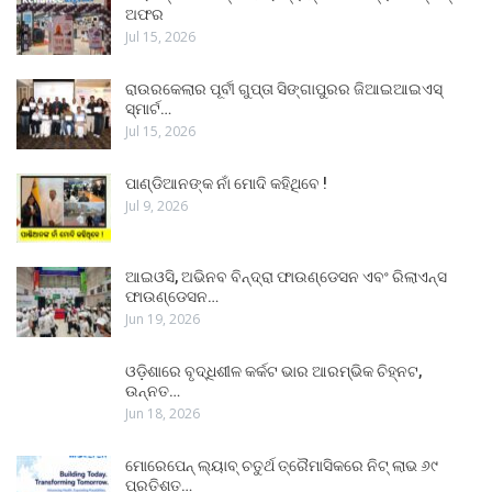
ଅଫର
Jul 15, 2026
ରାଉରକେଲାର ପୂର୍ବୀ ଗୁପ୍ତା ସିଙ୍ଗାପୁରର ଜିଆଇଆଇଏସ୍
ସ୍ମାର୍ଟ…
Jul 15, 2026
ପାଣ୍ଡିଆନଙ୍କ ନାଁ ମୋଦି କହିଥିବେ !
Jul 9, 2026
ଆଇଓସି, ଅଭିନବ ବିନ୍ଦ୍ରା ଫାଉଣ୍ଡେସନ ଏବଂ ରିଲାଏନ୍ସ
ଫାଉଣ୍ଡେସନ…
Jun 19, 2026
ଓଡ଼ିଶାରେ ବୃଦ୍ଧିଶୀଳ କର୍କଟ ଭାର ଆରମ୍ଭିକ ଚିହ୍ନଟ,
ଉନ୍ନତ…
Jun 18, 2026
ମୋରେପେନ୍ ଲ୍ୟାବ୍ ଚତୁର୍ଥ ତ୍ରୈମାସିକରେ ନିଟ୍ ଲାଭ ୬୯
ପ୍ରତିଶତ…