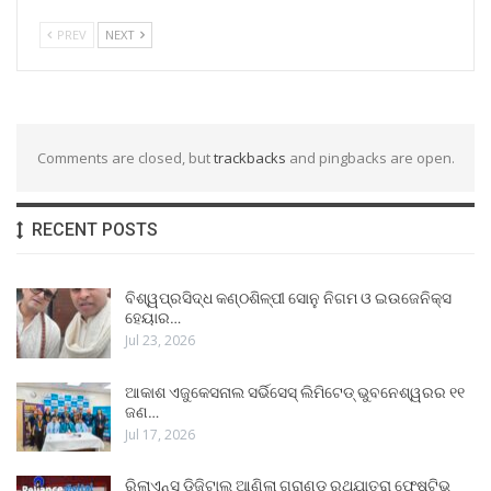
PREV
NEXT
Comments are closed, but
trackbacks
and pingbacks are open.
RECENT POSTS
ବିଶ୍ୱପ୍ରସିଦ୍ଧ କଣ୍ଠଶିଳ୍ପୀ ସୋନୁ ନିଗମ ଓ ଇଉଜେନିକ୍ସ
ହେୟାର…
Jul 23, 2026
ଆକାଶ ଏଜୁକେସନାଲ ସର୍ଭିସେସ୍ ଲିମିଟେଡ୍ ଭୁବନେଶ୍ୱରର ୧୧
ଜଣ…
Jul 17, 2026
ରିଲାଏନ୍ସ ଡିଜିଟାଲ୍ ଆଣିଲା ଗ୍ରାଣ୍ଡ ରଥଯାତ୍ରା ଫେଷ୍ଟିଭ୍