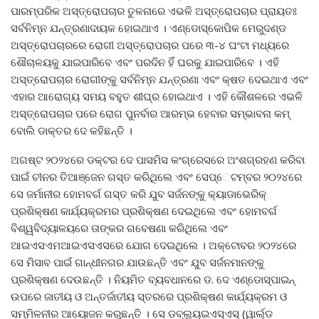
ପାରମ୍ପରିକ ଅସ୍ତ୍ରୋପଚାର ତୁଳନାରେ ଏଭଳି ଅସ୍ତ୍ରୋପଚାର ପ୍ରାୟତଃ
ସର୍ବନିମ୍ନ ଯନ୍ତ୍ରଣାଦାୟକ ହୋଇଥାଏ । ଏଣ୍ଡୋସ୍କୋପିକ ମେରୁଦଣ୍ଡ
ଅସ୍ତ୍ରୋପଚାରରେ ରୋଗୀ ଅସ୍ତ୍ରୋପଚାର ପରେ ୩-୪ ଘଂଟା ମଧ୍ୟରେ
ଶୌଚାଳୟକୁ ଯାଇପାରିବେ ଏବଂ ପରଦିନ ହିଁ ଘରକୁ ଯାଇପାରିବେ । ଏହି
ଅସ୍ତ୍ରୋପଚାର ରୋଗୀଙ୍କୁ ସର୍ବନିମ୍ନ ଯନ୍ତ୍ରଣା ଏବଂ କ୍ଷତ ଦେଇଥାଏ ଏବଂ
ଏହାର ଆରୋଗ୍ୟ ସମୟ ବହୁତ ଶୀଘ୍ର ହୋଇଥାଏ । ଏହି କୌଶଳରେ ଏଭଳି
ଅସ୍ତ୍ରୋପଚାର ପରେ ରୋଗ ପୁନର୍ବାର ଆରମ୍ଭ ହେବାର ସମ୍ଭାବନା କମ୍
ବୋଲି ଡାକ୍ତର ଦେ କହିଛନ୍ତି ।
ଅଗଷ୍ଟ ୨୦୨୪ରେ ଡକ୍ଟର ଦେ ପାସମିସ କଂଗ୍ରେସରେ ଅଂଶଗ୍ରହଣ କରିବା
ପାଇଁ ଚୀନର ତିଆଞ୍ଜେନ ଗସ୍ତ କରିଥିଲେ ଏବଂ ସେପ୍େଟମ୍ବର ୨୦୨୪ରେ
ସେ ଜର୍ମାନୀର ହୋମବର୍ଗ ଗସ୍ତ କରି ଯୁବ ସର୍ଜନଙ୍କୁ କ୍ୟାଡାଭେରିକ୍
ପ୍ରଶିକ୍ଷଣ କାର୍ଯ୍ୟକ୍ରମର ପ୍ରଶିକ୍ଷଣ ଦେଇଥିଲେ ଏବଂ ହୋମବର୍ଗ
ବିଶ୍ୱବିଦ୍ୟାଳୟରେ ତାଙ୍କର ଗବେଷଣା କରିଥିଲେ ଏବଂ
ଆଇଏସଏମଆଇଏସଏସରେ ଯୋଗ ଦେଇଥିଲେ । ଅକ୍ଟୋବର ୨୦୨୪ରେ
ସେ ମିସାବ ପାଇଁ ଗାନ୍ଧୀନଗର ଯାଉଛନ୍ତି ଏବଂ ଯୁବ ସର୍ଜନମାନଙ୍କୁ
ପ୍ରଶିକ୍ଷଣ ଦେଉଛନ୍ତି । ନିୟମିତ ବ୍ୟବଧାନରେ ଡ. ଦେ ଏଣ୍ଡୋସ୍ପାଇନ୍
ଉପରେ ଜାତୀୟ ଓ ଅନ୍ତର୍ଜାତୀୟ ସ୍ତରରେ ପ୍ରଶିକ୍ଷଣ କାର୍ଯ୍ୟକ୍ରମ ଓ
ସମ୍ମିଳନୀର ଆୟୋଜନ କରୁଛନ୍ତି । ସେ ଡବ୍ଲ୍ୟୁଇଏସ୍‌ଏସ୍ (ୱାର୍ଲ୍ଡ