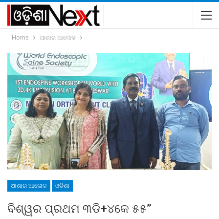
Home
ଆଶାର ଆଲୋକ
ଆଶାର ଆଲୋକ
ଓଡିଶା
ବିଶ୍ୱର ପ୍ରଥମ ୩ଡି+୪କେ ୫୫”