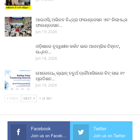
ଆଇଓସି, ଅଭିନବ ବିନ୍ଦ୍ରା ଫାଉଣ୍ଡେସନ ଏବଂ ରିଲାଏନ୍ସ
ଫାଉଣ୍ଡେସନ…
Jun 19, 2026
ଓଡ଼ିଶାରେ ବୃଦ୍ଧିଶୀଳ କର୍କଟ ଭାର ଆରମ୍ଭିକ ଚିହ୍ନଟ,
ଉନ୍ନତ…
Jun 18, 2026
ମୋରେପେନ୍ ଲ୍ୟାବ୍ ଚତୁର୍ଥ ତ୍ରୈମାସିକରେ ନିଟ୍ ଲାଭ ୬୯
ପ୍ରତିଶତ…
Jun 16, 2026
PREV
NEXT
1 of 381
Facebook
Twitter
Join us on Facebook
Join us on Twitter