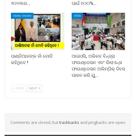
୨୦୨୬ରେ…
ପାଇଁ ୧୦୦%…
ଆଶାର ଆଲୋକ
ଓଡିଶା
ପାଣ୍ଡିଆନଙ୍କ ନାଁ ମୋଦି
ଆଇଓସି, ଅଭିନବ ବିନ୍ଦ୍ରା
କହିଥିବେ !
ଫାଉଣ୍ଡେସନ ଏବଂ ରିଲାଏନ୍ସ
ଫାଉଣ୍ଡେସନ ଅଲିମ୍ପିକ୍ ଦିବସ
ପାଳନ କରି ୟୁ…
PREV
NEXT
Comments are closed, but
trackbacks
and pingbacks are open.