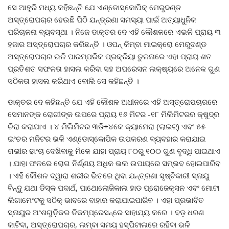
ସେ ଆହୁରି ମଧ୍ୟ କହିଛନ୍ତି ଯେ ଏଣ୍ଡୋସ୍କୋପିକ୍ ମେରୁଦଣ୍ଡ
ଅସ୍ତ୍ରୋପଚାର ହେଉଛି ପିଠି ଯନ୍ତ୍ରଣା ସମସ୍ୟା ପାଇଁ ଅତ୍ୟାଧୁନିକ
ପରିଚାଳନା ବ୍ୟବସ୍ଥା । ନିଜେ ଡାକ୍ତର ଦେ ଏହି କୌଶଳରେ ଏଭଳି ପ୍ରାୟ ୩
ହଜାର ଅସ୍ତ୍ରୋପଚାର କରିଛନ୍ତି । ଓପନ୍ କିମ୍ବା ମାଇକ୍ରୋ ମେରୁଦଣ୍ଡ
ଅସ୍ତ୍ରୋପଚାର ଭଳି ପାରମ୍ପରିକ ପ୍ରକ୍ରିୟା ତୁଳନାରେ ଏହା ପ୍ରାୟ ଶତ
ପ୍ରତିଶତ ସଫଳତା ହାସଲ କରିବା ସହ ଅପରେସନ ଲକ୍ଷ୍ୟରେ ଅନେକ ଗୁଣ
ସଠିକତା ହାସଲ କରିଥାଏ ବୋଲି ସେ କହିଛନ୍ତି ।
ଡାକ୍ତର ଦେ କହିଛନ୍ତି ଯେ ଏହି କୌଶଳ ଅଧୀନରେ ଏହି ଅସ୍ତ୍ରୋପଚାରରେ
ସେମାନଙ୍କ ରୋଗୀଙ୍କ ଉପରେ ପ୍ରାୟ ୧୬ ମିଟର -୧୮ ମିଲିମିଟରର କ୍ଷୁଦ୍ର
ଚିରା କରାଯାଏ । ୪ ମିଲିମିଟର ୩ଡି+୪କେ କ୍ୟାମେରା (ଲାଇଟ୍‌) ଏବଂ ୫୫
ଇଂଚର ମନିଟର ଭଳି ଏଣ୍ଡୋସ୍କୋପିକ ଉପକରଣ ବ୍ୟବହାର କରାଯାଇ
ଗଭୀର ଢାଂଚା ଦେଖିବାକୁ ମିଳେ ଯାହା ପ୍ରାୟ ୮୦ରୁ ୧୦୦ ଗୁଣ ବୃଦ୍ଧି ପାଇଥାଏ
। ଯାହା ଫଳରେ ରୋଗ ନିର୍ଣ୍ଣୟ ଅଧିକ ଭଲ ଉପାୟରେ ସମ୍ଭବ ହୋଇପାରିବ
। ଏହି କୌଶଳ ଦ୍ୱାରା ଶରୀର ଭିତରେ ଥିବା ଯନ୍ତ୍ରଣା ସୃଷ୍ଟିକାରୀ ସ୍ନାୟୁ
ବିନ୍ଦୁ ଯଥା ଡିସ୍କ ପଦାର୍ଥ, ପାଥୋଲୋଜିକାଲ ହାଡ ପ୍ରୋଜେକ୍ସନ ଏବଂ ମୋଟା
ଲିଗାମେଂଟକୁ ସଠିକ୍ ଭାବରେ ବାହାର କରାଯାଇପାରିବ । ଏହା ପ୍ରଭାବିତ
ସ୍ନାୟୁର ଅଂଶଗୁଡ଼ିକର ଡିକମ୍ପ୍ରେସନ୍‌ରେ ସାହାଯ୍ୟ କରେ । ବଡ଼ ଧରଣ
କାଟିବା, ଅସ୍ତ୍ରୋପଚାର, ଲମ୍ବା ସମୟ ହସ୍ପିଟାଲରେ ରହିବା ଭଳି