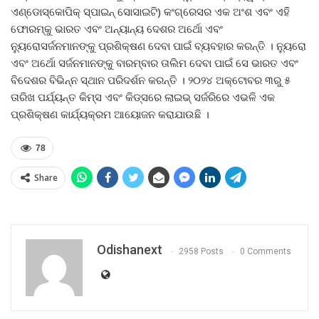
ଏଣ୍ଡୋସ୍କୋପିକ୍ ସ୍ପାଇନ୍ ସୋସାଇଟି) କଂଗ୍ରେସର ଏକ ଅଂଶ ଏବଂ ଏହି
ଫୋରମ୍‌କୁ ଭାରତ ଏବଂ ଅନ୍ୟାନ୍ୟ ଦେଶର ଅର୍ଥୋ ଏବଂ
ନ୍ୟୁରୋସର୍ଜନମାନଙ୍କୁ ପ୍ରଶିକ୍ଷଣ ଦେବା ପାଇଁ ବ୍ୟବହାର କରନ୍ତି । ନ୍ୟୁରୋ
ଏବଂ ଅର୍ଥୋ ସର୍ଜନମାନଙ୍କୁ ବାରମ୍ବାର ତାଲିମ ଦେବା ପାଇଁ ସେ ଭାରତ ଏବଂ
ବିଦେଶର ବିଭିନ୍ନ ସ୍ଥାନ ପରିଦର୍ଶନ କରନ୍ତି । ୨୦୨୪ ଅକ୍ଟୋବର ୩ରୁ ୫
ତାରିଖ ପର୍ଯ୍ୟନ୍ତ କିମ୍‌ସ ଏବଂ କିଡ୍‌ସରେ ଲାଇଭ୍ ସର୍ଜରିରେ ଏଭଳି ଏକ
ପ୍ରଶିକ୍ଷଣ କାର୍ଯ୍ୟକ୍ରମ ଆୟୋଜନ କରାଯାଉଛି ।
78
Share
Odishanext
2958 Posts
0 Comments