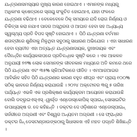
ଯନ୍ତ୍ରଣାସମସ୍ୟାର ମୁଖ୍ୟ କାରଣ ହୋଇଥାଏ । ଏମାନଙ୍କ ମଧ୍ୟରୁ
ଅଧିକାଂଶ କ୍ଷେତ୍ରରେ ସ୍ନାୟୁ ସଂକୁଚିତ ହୋଇଥାଏ, ଯାହା ଫଳରେ
ଯନ୍ତ୍ରଣା ବଢିଥାଏ । ବେଳେବେଳେ ଠିକ୍ ସମୟରେ ଯଦି ରୋଗ ନିର୍ଣ୍ଣୟ ଓ
ଚିକିତ୍ସା କରା ନଯାଏ ପାଦର ଅସ୍ଥିରତା ଓ ଆଘାତ ହେବା ସହ ଅନ୍ୟାନ୍ୟ
ସ୍ୱାସ୍ଥ୍ୟ ପ୍ରତି ବିପଦ ସୃଷ୍ଟି ହୋଇଥାଏ । ପିଠି ଯନ୍ତ୍ରଣା ବର୍ତମାନ
ଶତାବ୍ଦୀରେ ଶୁଣିବାକୁ ମିଳୁଥିବା ସବୁଠାରୁ ସାଧାରଣ ଅଭିଯୋଗ । ଏହା ସାଧାରଣ
ହେବା ବ୍ୟତୀତ ଏହା ଅତ୍ୟନ୍ତ ଯନ୍ତ୍ରଣାଦାୟକ, ଦୁଃଖଦାୟକ ଏବଂ
ଦୈନନ୍ଦିନ କାର୍ଯ୍ୟକଳାପରେ ପ୍ରତିବନ୍ଧକ ସୃଷ୍ଟି କରେ । ଏକ ଆକଳନ
ଅନୁଯାୟୀ ୭୭% ଲୋକ ସେମାନଙ୍କ ଜୀବନକାଳ ମଧ୍ୟରେ ଅତି କମରେ ଥରେ
ପିଠି ଯନ୍ତ୍ରଣା ଏବଂ ୩୫% ସ୍କିଆଟିକାରେ ପୀଡିତ । ଏମଆରଆଇର
ଆବିର୍ଭାବ ସହିତ ପିଠି ଯନ୍ତ୍ରଣାର କାରଣ ବହୁତ ଶୀଘ୍ର ଏବଂ ପ୍ରାୟ ୧୦୦%
ସଠିକ୍ ଭାବରେ ନିର୍ଣ୍ଣୟ କରାଯାଉଛି । ୨୦୨୪ ଅକ୍ଟୋବର ୩ରୁ ୫ ତାରିଖ
ପର୍ଯ୍ୟନ୍ତ ଏଭଳି ଏକ ପ୍ରଶିକ୍ଷଣ କାର୍ଯ୍ୟକ୍ରମ ଆୟୋଜନ କରାଯାଉଛି
ବୋଲି ଡବ୍ଲୁଇଏସ୍‌ଏସ୍ -ୱାର୍ଲ୍ଡ ଏଣ୍ଡୋସ୍କୋପିକ୍ ସ୍ପାଇନ୍ ସୋସାଇଟିର
ଉପାଧ୍ୟକ୍ଷ ଡ. ଦେ କହିଛନ୍ତି । ଡକ୍ଟର ଦେ ଓଡ଼ିଶାରେ ଏଣ୍ଡୋସ୍ପାଇନ୍
ସର୍ଜରୀରେ ଅଗ୍ରଣୀ ଏବଂ ବିଶ୍ୱର ଅନ୍ୟତମ ଅଗ୍ରଣୀ । ସେ ଫ୍ରାନ୍ସର
ଡକ୍ଟର ଜିନ୍ ଡେସଟାଣ୍ଡାଉଙ୍କଠାରୁ ସିଧାସଳଖ ଏହି ମହତ ପଦ୍ଧତି ଶିଖିଛନ୍ତି
।