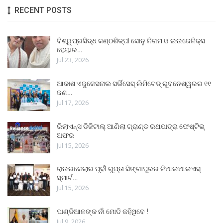
RECENT POSTS
ବିଶ୍ୱପ୍ରସିଦ୍ଧ କଣ୍ଠଶିଳ୍ପୀ ସୋନୁ ନିଗମ ଓ ଇଉଜେନିକ୍ସ
ହେୟାର…
Jul 23, 2026
ଆକାଶ ଏଜୁକେସନାଲ ସର୍ଭିସେସ୍ ଲିମିଟେଡ୍ ଭୁବନେଶ୍ୱରର ୧୧
ଜଣ…
Jul 17, 2026
ରିଲାଏନ୍ସ ଡିଜିଟାଲ୍ ଆଣିଲା ଗ୍ରାଣ୍ଡ ରଥଯାତ୍ରା ଫେଷ୍ଟିଭ୍
ଅଫର
Jul 15, 2026
ରାଉରକେଲାର ପୂର୍ବୀ ଗୁପ୍ତା ସିଙ୍ଗାପୁରର ଜିଆଇଆଇଏସ୍
ସ୍ମାର୍ଟ…
Jul 15, 2026
ପାଣ୍ଡିଆନଙ୍କ ନାଁ ମୋଦି କହିଥିବେ !
Jul 9, 2026