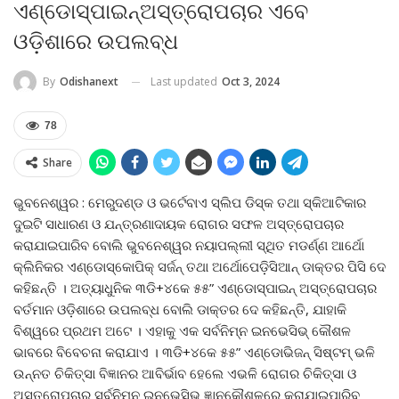
ଏଣ୍ଡୋସ୍ପାଇନ୍ଅସ୍ତ୍ରୋପଚାର ଏବେ
ଓଡ଼ିଶାରେ ଉପଲବ୍ଧ
Last updated
Oct 3, 2024
By
Odishanext
78
Share
ଭୁବନେଶ୍ୱର : ମେରୁଦଣ୍ଡ ଓ ଭର୍ଟେବାଏ ସ୍ଲିପ ଡିସ୍କ ତଥା ସ୍କିଆଟିକାର
ଦୁଇଟି ସାଧାରଣ ଓ ଯନ୍ତ୍ରଣାଦାୟକ ରୋଗର ସଫଳ ଅସ୍ତ୍ରୋପଚାର
କରାଯାଇପାରିବ ବୋଲି ଭୁବନେଶ୍ୱର ନୟାପଲ୍ଲୀ ସ୍ଥିତ ମଡର୍ଣ୍ଣ ଆର୍ଥୋ
କ୍ଲିନିକର ଏଣ୍ଡୋସ୍କୋପିକ୍ ସର୍ଜନ୍ ତଥା ଅର୍ଥୋପେଡ଼ିସିଆନ୍ ଡାକ୍ତର ପିସି ଦେ
କହିଛନ୍ତି । ଅତ୍ୟାଧୁନିକ ୩ଡି+୪କେ ୫୫” ଏଣ୍ଡୋସ୍ପାଇନ୍ ଅସ୍ତ୍ରୋପଚାର
ବର୍ତମାନ ଓଡ଼ିଶାରେ ଉପଲବ୍ଧ ବୋଲି ଡାକ୍ତର ଦେ କହିଛନ୍ତି, ଯାହାକି
ବିଶ୍ୱରେ ପ୍ରଥମ ଅଟେ । ଏହାକୁ ଏକ ସର୍ବନିମ୍ନ ଇନଭେସିଭ୍ କୌଶଳ
ଭାବରେ ବିବେଚନା କରାଯାଏ । ୩ଡି+୪କେ ୫୫” ଏଣ୍ଡୋଭିଜନ୍ ସିଷ୍ଟମ୍ ଭଳି
ଉନ୍ନତ ଚିକିତ୍ସା ବିଜ୍ଞାନର ଆବିର୍ଭାବ ହେଲେ ଏଭଳି ରୋଗର ଚିକିତ୍ସା ଓ
ଅସ୍ତ୍ରୋପଚାର ସର୍ବନିମ୍ନ ଇନଭେସିଭ ଜ୍ଞାନକୌଶଳରେ କରାଯାଇପାରିବ