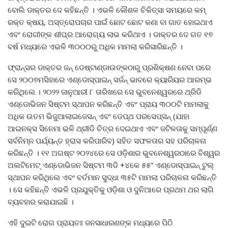
ବୋଲି ଡାକ୍ତର ଦେ କହିଛନ୍ତି । ଏଭଳି କୌଶଳ ଚିକିତ୍ସା ସମୟରେ କମ୍
ରକ୍ତ କ୍ଷୟ, ଅସ୍ତ୍ରୋପଚାର ପାଇଁ ଛୋଟ ଛୋଟ କଣା ବା ଗାତ ହୋଇଥାଏ
ଏବଂ ରୋଗୀଙ୍କ ଶୀଘ୍ର ଆରୋଗ୍ୟ ଲାଭ କରିଥାଏ । ଡାକ୍ତର ଦେ ଗତ ୧୭
ବର୍ଷ ମଧ୍ୟରେ ଏଭଳି ୩୦୦୦ରୁ ଅଧିକ ମାମଲା କରିସାରିଛନ୍ତି ।
ଫ୍ରାନ୍ସର ଡାକ୍ତର ଜନ୍ ଡେଷ୍ଟାଣ୍ଡାଉଙ୍କଠାରୁ ପ୍ରଶିକ୍ଷଣ ନେବା ପରେ
ସେ ୨୦୦୭ମସିହାରେ ଏଣ୍ଡୋସ୍ପାଇନ୍ ସର୍ଜନ୍ ଭାବରେ କ୍ୟାରିୟର ଆରମ୍ଭ
କରିଥିଲେ । ୨୦୨୨ ଜାନୁଆରୀ ୮ ତାରିଖରେ ସେ ଭୁବନେଶ୍ୱରରେ ଥ୍ରିଡି
ଏଣ୍ଡୋଭିଜନ ସିଷ୍ଟମ ସ୍ଥାପନ କରିଛନ୍ତି ଏବଂ ପ୍ରାୟ ୩୦୦ଟି ମାମଲାକୁ
ଅଧିକ ଉତମ ଭିଜୁଆଲାଇଜେସନ୍ ଏବଂ ଡେପ୍‌ଥ ପରସେପ୍ସନ୍ (ଯାହା
ଆଇନକ୍ସ ସିନେମା ଭଳି ଥ୍ରୀଡି ଚିତ୍ର ଦେଇଥାଏ ଏବଂ ଜଟିଳତାକୁ ସମ୍ପୂର୍ଣ୍ଣ
ସର୍ବନିମ୍ନ ପର୍ଯ୍ୟନ୍ତ ହ୍ରାସ କରିପାରିବ) ସହିତ ସଫଳତାର ସହ ପରିଚାଳନା
କରିଛନ୍ତି । ୧୧ ଅଗଷ୍ଟ ୨୦୨୪ରେ ସେ ଓଡ଼ିଶାର ଭୁବନେଶ୍ୱରଠାରେ ବିଶ୍ୱର
ଅଲଟିମେଟ୍ ଏଣ୍ଡୋଭିଜନ ସିଷ୍ଟମ ୩ଡି +୪କେ ୫୫” ଏଣ୍ଡୋସ୍ପାଇନ୍ ଟୁଲ୍
ସ୍ଥାପନ କରିଥିଲେ ଏବଂ ବର୍ତମାନ ସୁଦ୍ଧା ୩୫ଟି ମାମଲା ପରିଚାଳନା କରିଛନ୍ତି
। ସେ କହିଛନ୍ତି ଏଭଳି ପ୍ରଯୁକ୍ତିକୁ ଓଡ଼ିଶା ଓ ଦୁନିଆରେ ପ୍ରଥମ ଥର ଲାଗି
ବ୍ୟବହାର କରାଯାଇଛି ।
ଏହି ଦୁଇଟି ରୋଗ ପ୍ରାୟତଃ ଜନସାଧାରଣଙ୍କ ମଧ୍ୟରେ ପିଠି