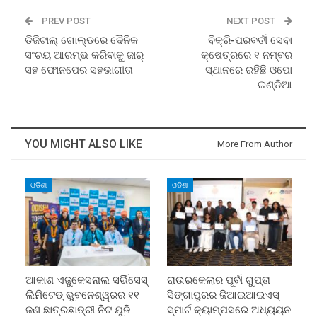
PREV POST
NEXT POST
ଡିଜିଟାଲ୍ ଗୋଲ୍ଡରେ ଦୈନିକ
ବିକ୍ରି-ପରବର୍ତୀ ସେବା
ସଂଚୟ ଆରମ୍ଭ କରିବାକୁ ଜାର୍
କ୍ଷେତ୍ରରେ ୧ ନମ୍ବର
ସହ ଫୋନପେର ସହଭାଗୀତା
ସ୍ଥାନରେ ରହିଛି ଓପୋ
ଇଣ୍ଡିଆ
YOU MIGHT ALSO LIKE
More From Author
ଓଡିଶା
ଓଡିଶା
ଆକାଶ ଏଜୁକେସନାଲ ସର୍ଭିସେସ୍
ରାଉରକେଲାର ପୂର୍ବୀ ଗୁପ୍ତା
ଲିମିଟେଡ୍ ଭୁବନେଶ୍ୱରର ୧୧
ସିଙ୍ଗାପୁରର ଜିଆଇଆଇଏସ୍
ଜଣ ଛାତ୍ରଛାତ୍ରୀ ନିଟ ଯୁଜି
ସ୍ମାର୍ଟ କ୍ୟାମ୍ପସରେ ଅଧ୍ୟୟନ