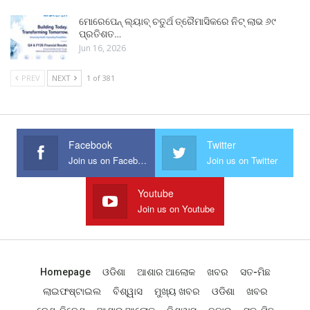
ମୋରେପେନ୍ ଲ୍ୟାବ୍ ଚତୁର୍ଥ ତ୍ରୈମାସିକରେ ନିଟ୍ ଲାଭ ୬୯
ପ୍ରତିଶତ…
Jun 16, 2026
PREV
NEXT
1 of 381
Facebook
Twitter
Join us on Facebook
Join us on Twitter
Youtube
Join us on Youtube
Homepage
ଓଡିଶା
ଆଶାର ଆଲୋକ
ଖବର
ସତ-ମିଛ
ଲାଇଫଷ୍ଟାଇଲ
ବିଶ୍ୱାସ
ମୁଖ୍ୟ ଖବର
ଓଡିଶା
ଖବର