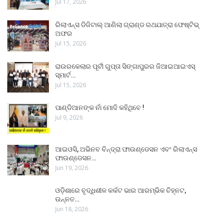
Jul 17, 2026
ରିଲାଏନ୍ସ ଡିଜିଟାଲ୍ ଆଣିଲା ଗ୍ରାଣ୍ଡ ରଥଯାତ୍ରା ଫେଷ୍ଟିଭ୍
ଅଫର
Jul 15, 2026
ରାଉରକେଲାର ପୂର୍ବୀ ଗୁପ୍ତା ସିଙ୍ଗାପୁରର ଜିଆଇଆଇଏସ୍
ସ୍ମାର୍ଟ…
Jul 15, 2026
ପାଣ୍ଡିଆନଙ୍କ ନାଁ ମୋଦି କହିଥିବେ !
Jul 9, 2026
ଆଇଓସି, ଅଭିନବ ବିନ୍ଦ୍ରା ଫାଉଣ୍ଡେସନ ଏବଂ ରିଲାଏନ୍ସ
ଫାଉଣ୍ଡେସନ…
Jun 19, 2026
ଓଡ଼ିଶାରେ ବୃଦ୍ଧିଶୀଳ କର୍କଟ ଭାର ଆରମ୍ଭିକ ଚିହ୍ନଟ,
ଉନ୍ନତ…
Jun 18, 2026