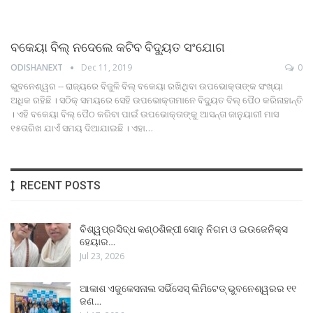
ବକେୟା ବିଲ୍‌ ନଦେଲେ କଟିବ ବିଦ୍ୟୁତ ସଂଯୋଗ
ODISHANEXT
Dec 11, 2019
0
ଭୁବନେଶ୍ୱର -- ରାଜ୍ୟରେ ବିଜୁଳି ବିଲ୍‍ ବକେୟା ରଖିଥିବା ଉପଭୋକ୍ତାଙ୍କ ସଂଖ୍ୟା
ଅଧିକ ରହିଛି । ସଠିକ୍‍ ସମୟରେ ସେହି ଉପଭୋକ୍ତାମାନେ ବିଦ୍ୟୁତ ବିଲ୍‍ ପୈଠ କରିନାହାନ୍ତି
। ଏହି ବକେୟା ବିଲ୍‍ ପୈଠ କରିବା ପାଇଁ ଉପଭୋକ୍ତାଙ୍କୁ ଆସନ୍ତା ଜାନୁୟାରୀ ମାସ
୧୫ତାରିଖ ଯାଏଁ ସମୟ ଦିଆଯାଇଛି । ଏହା…
RECENT POSTS
ବିଶ୍ୱପ୍ରସିଦ୍ଧ କଣ୍ଠଶିଳ୍ପୀ ସୋନୁ ନିଗମ ଓ ଇଉଜେନିକ୍ସ
ହେୟାର…
Jul 23, 2026
ଆକାଶ ଏଜୁକେସନାଲ ସର୍ଭିସେସ୍ ଲିମିଟେଡ୍ ଭୁବନେଶ୍ୱରର ୧୧
ଜଣ…