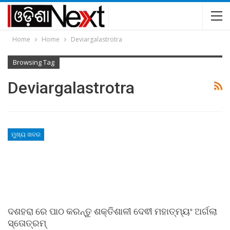
Home
Home
Deviargalastrotra
Browsing Tag
Deviargalastrotra
ମୁଖ୍ୟ ଖବର
ଦଶହରା ରେ ପାଠ କରନ୍ତୁ ଶକ୍ତିଶାଳୀ ଦେଵୀ ମହାତ୍ମ୍ୟଂ ଅର୍ଗଲା
ସ୍ତୋତ୍ରମ୍