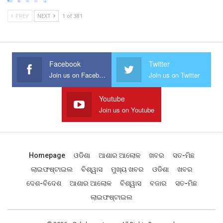
PREV
NEXT
1 of 381
Facebook
Twitter
Join us on Facebook
Join us on Twitter
Youtube
Join us on Youtube
Homepage
ଓଡିଶା
ଆଶାର ଆଲୋକ
ଖବର
ସତ-ମିଛ
ଲାଇଫଷ୍ଟାଇଲ
ବିଶ୍ୱାସ
ମୁଖ୍ୟ ଖବର
ଓଡିଶା
ଖବର
ଦେଶ-ବିଦେଶ
ଆଶାର ଆଲୋକ
ବିଶ୍ୱାସ
ବଜାର
ସତ-ମିଛ
ଲାଇଫଷ୍ଟାଇଲ