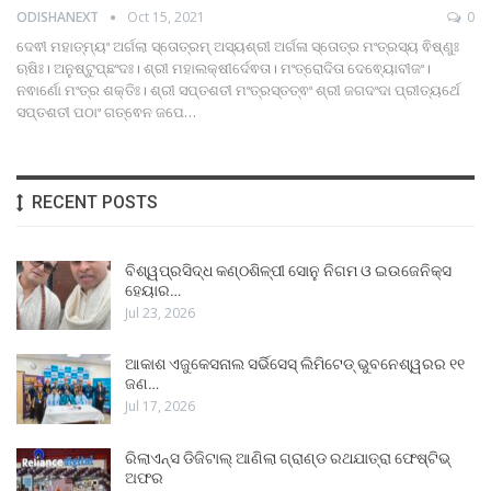
ODISHANEXT
Oct 15, 2021
0
ଦେଵୀ ମହାତ୍ମ୍ୟଂ ଅର୍ଗଲା ସ୍ତୋତ୍ରମ୍
ଅସ୍ୟଶ୍ରୀ ଅର୍ଗଳା ସ୍ତୋତ୍ର ମଂତ୍ରସ୍ୟ ଵିଷ୍ଣୁଃ
ଋଷିଃ। ଅନୁଷ୍ଟୁପ୍ଛଂଦଃ। ଶ୍ରୀ ମହାଲକ୍ଷୀର୍ଦେଵତା। ମଂତ୍ରୋଦିତା ଦେଵ୍ୟୋବୀଜଂ।
ନଵାର୍ଣୋ ମଂତ୍ର ଶକ୍ତିଃ। ଶ୍ରୀ ସପ୍ତଶତୀ ମଂତ୍ରସ୍ତତ୍ଵଂ ଶ୍ରୀ ଜଗଦଂଦା ପ୍ରୀତ୍ୟର୍ଥେ
ସପ୍ତଶତୀ ପଠାଂ ଗତ୍ଵେନ ଜପେ
…
RECENT POSTS
ବିଶ୍ୱପ୍ରସିଦ୍ଧ କଣ୍ଠଶିଳ୍ପୀ ସୋନୁ ନିଗମ ଓ ଇଉଜେନିକ୍ସ
ହେୟାର…
Jul 23, 2026
ଆକାଶ ଏଜୁକେସନାଲ ସର୍ଭିସେସ୍ ଲିମିଟେଡ୍ ଭୁବନେଶ୍ୱରର ୧୧
ଜଣ…
Jul 17, 2026
ରିଲାଏନ୍ସ ଡିଜିଟାଲ୍ ଆଣିଲା ଗ୍ରାଣ୍ଡ ରଥଯାତ୍ରା ଫେଷ୍ଟିଭ୍
ଅଫର