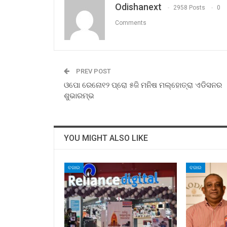
Odishanext
2958 Posts
0
Comments
PREV POST
ଓପୋ ରେନୋ୧୨ ପ୍ରୋ ୫ଜି ମନିଷ ମଲ୍‌ହୋତ୍ରା ଏଡିସନର
ଶୁଭାରମ୍ଭ
YOU MIGHT ALSO LIKE
ବଜାର
ବଜାର