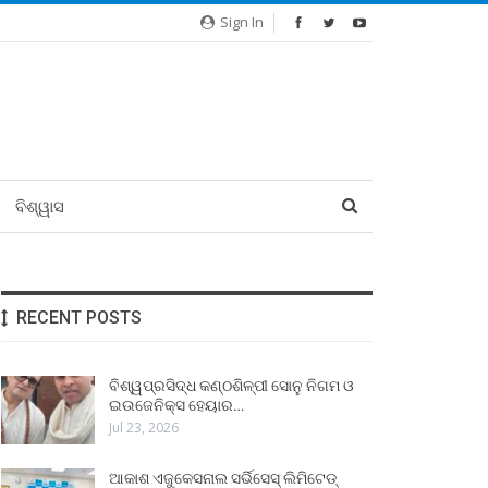
Sign In
ବିଶ୍ୱାସ
RECENT POSTS
ବିଶ୍ୱପ୍ରସିଦ୍ଧ କଣ୍ଠଶିଳ୍ପୀ ସୋନୁ ନିଗମ ଓ
ଇଉଜେନିକ୍ସ ହେୟାର…
Jul 23, 2026
ଆକାଶ ଏଜୁକେସନାଲ ସର୍ଭିସେସ୍ ଲିମିଟେଡ୍