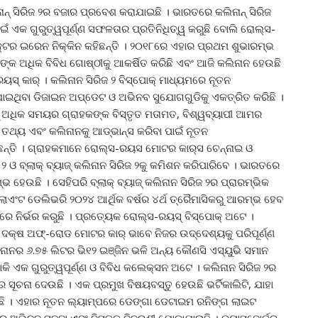
୍ ସିରିଜ ୨ର ବଜାର ପ୍ରବେଶ କରାଯାଇଛି । ଭାରତରେ କଲିନାନ୍ ସିରିଜ
ଏକ ଗୁରୁତ୍ୱପୂର୍ଣ୍ଣ ସଫଳତାର ପ୍ରତିନିଧିତ୍ୱ କରୁଛି ବୋଲି ରୋଲ୍‌ସ-
୍ଟର ଇରେନ ନିକ୍କିନ କହିଛନ୍ତି । ୨୦୧୮ରେ ଏହାର ପ୍ରଥମ ଶୁଭାରମ୍ଭ
୍କ ଅଧିକ ବିବିଧ ଗୋଷ୍ଠୀକୁ ଆକର୍ଷିତ କରିଛି ଏବଂ ଆଜି କଲିନାନ ହେଉଛି
-ରୟସ୍ କାର୍ । କଲିନାନ ସିରିଜ ୨ ବିସ୍ପୋକ୍ ମାଧ୍ୟମରେ ନୂତନ
ଇଥିବା ଡିଜାଇନ ଅପ୍‌ଡେଟ ଓ ଅଭିନବ ସୁଯୋଗଗୁଡିକୁ ଏକତ୍ରିତ କରିଛି ।
ୁ ଅଧିକ ସମୟର ଗ୍ରାହକଙ୍କ ବିସ୍ତୃତ ମତାମତ, ବିଶ୍ୱବ୍ୟାପୀ ଆମର
ତଥ୍ୟ ଏବଂ କଲିନାନକୁ ଆଡ୍‌ଭାନ୍ସ କରିବା ପାଇଁ ନୂତନ
ନ୍ତି । ଗ୍ରାହକମାନେ ରୋଲ୍‌ସ-ରୟସ ମୋଟର କାର୍‌ସ ଚେନ୍ନାଇ ଓ
 ଓ ବ୍ଲାକ୍ ବ୍ୟାଜ୍ କଲିନାନ ସିରିଜ ୨କୁ କମିଶନ କରିପାରିବେ । ଭାରତରେ
ହେଉଛି । ସେହିପରି ବ୍ଲାକ୍ ବ୍ୟାଜ୍ କଲିନାନ ସିରିଜ ୨ର ପ୍ରାରମ୍ଭିକ
ଲାଏଂଟ ଡେଲିଭରି ୨୦୨୪ ଆର୍ଥିକ ବର୍ଷର ୪ର୍ଥ ତ୍ରୈମାସିକରୁ ଆରମ୍ଭ ହେବ
େ ନିର୍ଭର କରୁଛି । ପ୍ରତ୍ୟେକ ରୋଲ୍‌ସ-ରୟସ୍ ବିସ୍ପୋକ୍ ଅଟେ ।
ଦକ୍ଷ ଅଫ୍‌-ରୋଡ ମୋଟର କାର୍ ଭାବେ ନିଜର ଉଦ୍ଦେଶ୍ୟକୁ ପରିପୂର୍ଣ୍ଣ
ନାନର ୬.୭୫ ଲିଟର ଭି୧୨ ଇଞ୍ଜିନ ଭଳି ଅନ୍ୟ କୌଣସି ଏସ୍‌ୟୁଭି ସମାନ
ହାକି ଏକ ଗୁରୁତ୍ୱପୂର୍ଣ୍ଣ ଓ ବିବିଧ କଲେକ୍ସନ ଅଟେ । କଲିନାନ ସିରିଜ ୨ର
ସୂଚନା ଦେଉଛି । ଏକ ପ୍ରମୁଖ ବିଷୟବସ୍ତୁ ହେଉଛି ଭର୍ଟିକାଲିଟି, ଯାହା
ଛି । ଏହାର ନୂତନ ଲ୍ୟାମ୍ପରେ ଡେଙ୍ଗା ଡେଟାଇମ ରନିଙ୍ଗ ଲାଇଟ
ରେ ଅଭିନବ ସଜ୍ଜା ଏବଂ ବିସ୍ତୃତ ବିବରଣୀ ଯୋଡାଯାଇଛି । ଡ୍ୟାସବୋର୍ଡର