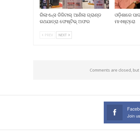
ରିଲାଏନ୍ସ ଡିଜିଟାଲ୍ ଆଣିଲା ଗ୍ରାଣ୍ଡ
ଓଡ଼ିଶାରେ ପାଦ 
ରଥଯାତ୍ରା ଫେଷ୍ଟିଭ୍ ଅଫର
ମାଏଷ୍ଟ୍ରୋ
PREV
NEXT
Comments are closed, but
Faceb
Join u