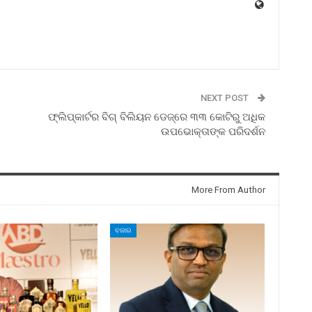
NEXT POST
ଫ୍ଲିପ୍‌କାର୍ଟର ବିଗ୍ ବିଲିୟନ ଡେଜ୍‌ରେ ୩୩ କୋଟିରୁ ଅଧିକ
ଉପଭୋକ୍ତାଙ୍କ ପରିଦର୍ଶନ
More From Author
ବଜାର