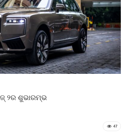
ିଜ୍ ୨ର ଶୁଭାରମ୍ଭ
47