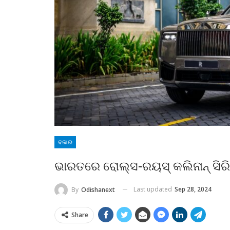
ବଜାର
ଭାରତରେ ରୋଲ୍‌ସ-ରୟସ୍ କଲିନାନ୍ ସିର
Last updated
Sep 28, 2024
By
Odishanext
Share