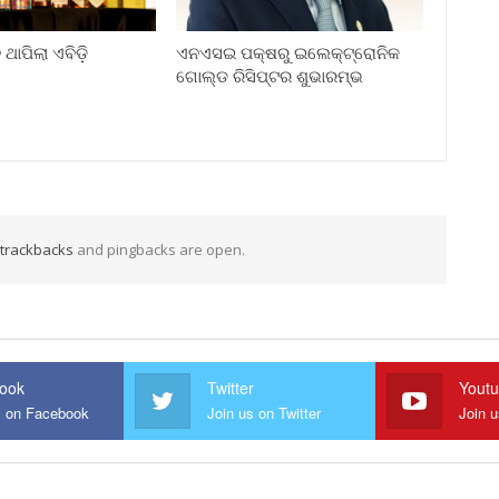
ଥାପିଲା ଏବିଡ଼ି
ଏନଏସଇ ପକ୍ଷରୁ ଇଲେକ୍‌ଟ୍ରୋନିକ
ଗୋଲ୍ଡ ରିସିପ୍ଟର ଶୁଭାରମ୍ଭ
trackbacks
and pingbacks are open.
ook
Twitter
Yout
s on Facebook
Join us on Twitter
Join 