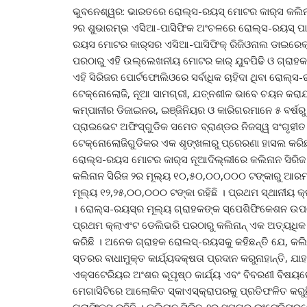
ଭୁବନେଶ୍ୱର: ଭାରତରେ ରୋଲ୍‌ସ-ରୟସ୍ ମୋଟର କାର୍‌ସ କଲିନାନ
୨ର ଶୁଭାରମ୍ଭ ଏସିଆ-ପାସିଫିକ ଅଂଚଳରେ ରୋଲ୍‌ସ-ରୟସ୍ ପାଇଁ 
ରୟସ ମୋଟର କାର୍‌ସର ଏସିଆ-ପାସିଫିକ୍ ରିଜିଓନାଲ ଡାଇରେକ
ପରଠାରୁ ଏହି ଉଲ୍ଲେଖନୀୟ ମୋଟର କାର୍ ଯୁବପିଢି ଓ ଗ୍ରାହକଙ
ଏହି ସିରିଜର ପୋର୍ଟଫୋଲିଓରେ ସର୍ବାଧିକ ଚାହିଦା ଥିବା ରୋଲ୍‌ସ
ଟେକ୍ନୋଲୋଜି, ନୂଆ ସାମଗ୍ରୀ, ଯତ୍ନଶୀଳ ଭାବେ ଚୟନ କରାଯା
କମ୍ପାନୀର ଡିଜାଇନର, ଇଞ୍ଜିନିୟର ଓ କାରିଗରମାନେ ୫ ବର୍ଷର
ପ୍ରାଇଭେଟ ଅଫିସ୍‌ଗୁଡିକ ସମେତ ବ୍ରାଣ୍ଡର ନିଜସ୍ୱ ସଂଗୃହୀତ 
ଟେକ୍ନୋଲୋଜିଗୁଡିକର ଏକ ଶୃଙ୍ଖଳାରୁ ପ୍ରେରଣା ହାସଲ କରିଛ
ରୋଲ୍‌ସ-ରୟସ ମୋଟର କାର୍‌ସ ନୂଆଦିଲ୍ଲୀରେ କଲିନାନ ସିରିଜ ୨
କଲିନାନ ସିରିଜ ୨ର ମୂଲ୍ୟ ୧୦,୫୦,୦୦,୦୦୦ ଟଙ୍କାରୁ ଆରମ୍ଭ 
ମୂଲ୍ୟ ୧୨,୨୫,୦୦,୦୦୦ ଟଙ୍କା ରହିଛି । ପ୍ରଥମ ସ୍ଥାନୀୟ କ୍
। ରୋଲ୍‌ସ-ରୟସ୍‌ର ମୂଲ୍ୟ ଗ୍ରାହକଙ୍କ ସ୍ପେଶିଫିକେଶନ ଉପର
ପ୍ରଥମ କ୍ଲାଏଂଟ ଡେଲିଭରି ପରଠାରୁ କଲିନାନ୍ ଏକ ଅତ୍ୟଧିକ 
କରିଛି । ଅନେକ ଗ୍ରାହକ ରୋଲସ୍‌-ରୟସକୁ କହିଛନ୍ତି ଯେ, କଲି
ସ୍ତରର ବାଧାମୁକ୍ତ କାର୍ଯ୍ୟଦକ୍ଷତା ପ୍ରଦାନ କରୁନାହାନ୍ତି, ଯା
ଏକ୍ସଟେରିୟର ଅଂଶର ଭୂପୃଷ୍ଠ କାର୍ଯ୍ୟ ଏବଂ ବିବରଣୀ ବିଷୟରେ 
ମେଗାସିଟିରେ ଆଲୋକିତ ସ୍କାଏସ୍କ୍ରାପରକୁ ପ୍ରତିଫଳିତ କରୁ
ଗ୍ରାଫିକ୍ସ ରହିଛି । କଲିନାନ ସିରିଜ-୨ର ସମଗ୍ର ଇଂଟେରିୟର