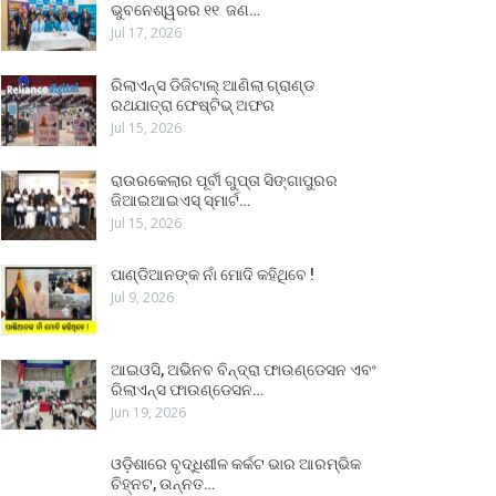
ଭୁବନେଶ୍ୱରର ୧୧ ଜଣ…
Jul 17, 2026
ରିଲାଏନ୍ସ ଡିଜିଟାଲ୍ ଆଣିଲା ଗ୍ରାଣ୍ଡ
ରଥଯାତ୍ରା ଫେଷ୍ଟିଭ୍ ଅଫର
Jul 15, 2026
ରାଉରକେଲାର ପୂର୍ବୀ ଗୁପ୍ତା ସିଙ୍ଗାପୁରର
ଜିଆଇଆଇଏସ୍ ସ୍ମାର୍ଟ…
Jul 15, 2026
ପାଣ୍ଡିଆନଙ୍କ ନାଁ ମୋଦି କହିଥିବେ !
Jul 9, 2026
ଆଇଓସି, ଅଭିନବ ବିନ୍ଦ୍ରା ଫାଉଣ୍ଡେସନ ଏବଂ
ରିଲାଏନ୍ସ ଫାଉଣ୍ଡେସନ…
Jun 19, 2026
ଓଡ଼ିଶାରେ ବୃଦ୍ଧିଶୀଳ କର୍କଟ ଭାର ଆରମ୍ଭିକ
ଚିହ୍ନଟ, ଉନ୍ନତ…