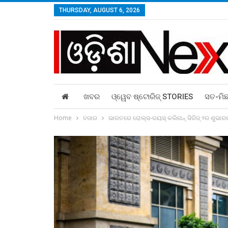
THURSDAY, AUGUST 6, 2026
ଖବର
ଓ୍ୱେବ ଷ୍ଟୋରିଜ୍‌ STORIES
ସତ-ମି
Home
ବଜାର
ଭାରତରେ ରୋଲ୍‌ସ-ରୟସ୍ କଲିନାନ୍ ସିରିଜ୍ ୨ର ଶୁଭାର