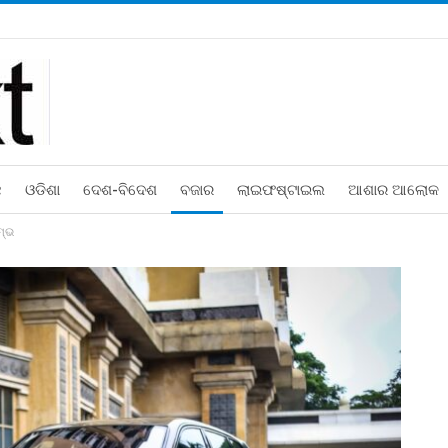
ଛ
ଓଡିଶା
ଦେଶ-ବିଦେଶ
ବଜାର
ଲାଇଫଷ୍ଟାଇଲ
ଆଶାର ଆଲୋକ
ମ୍ଭ