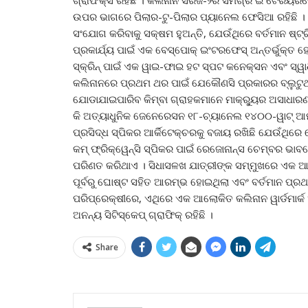
ଉପର ଭାଗରେ ପିଲାର-ଟୁ-ପିଲାର ପ୍ୟାନେଲ ଫେସିଆ ରହିଛି । ଏଥି
ସଂଯୋଗ କରିବାକୁ ସକ୍ଷମ ହୁଅନ୍ତି, ଯେଉଁଥିରେ ବର୍ତମାନ ଷ୍ଟ୍ରିମି
ପ୍ରକାର୍ଯ୍ୟ ପାଇଁ ଏକ ବେସ୍ପୋକ୍ ଇଂଟରଫେସ୍ ଅନ୍ତର୍ଭୁକ୍ତ
ସ୍କ୍ରିନ୍ ପାଇଁ ଏକ ୱାଇ-ଫାଇ ହଟ ସ୍ପଟ କନେକ୍ସନ ଏବଂ ସ୍ୱା
କଲିନାନରେ ପ୍ରଥମ ଥର ପାଇଁ ଯେକୌଣସି ପ୍ରକାରର ବ୍ଲୁଟ
ଯୋଡାଯାଇପାରିବ କିମ୍ବା ଗ୍ରାହକମାନେ ମାକ୍ରୁ୍ୟର ଅସାଧା
କି ଅତ୍ୟାଧୁନିକ ଜେନେରେସନ ୧୮-ଚ୍ୟାନେଲ ୧୪୦୦-ୱାଟ୍ ଆମ୍
ପ୍ରସିଦ୍ଧ ସ୍ପିକର ଆର୍କିଟେକ୍ଚରକୁ ବଜାୟ ରଖିଛି ଯେଉଁଥିର
କମ୍ ଫ୍ରିକ୍ୱେନ୍ସି ସ୍ପିକର ପାଇଁ ରେଜୋନାନ୍ସ ଚେମ୍ବର 
ପରିଣତ କରିଥାଏ । ସିଧାସଳଖ ଯାତ୍ରୀଙ୍କ ସମ୍ମୁଖରେ ଏକ ଆ
ପୂର୍ବରୁ ଘୋଷ୍ଟ ସହିତ ଆରମ୍ଭ ହୋଇଥିଲା ଏବଂ ବର୍ତମାନ ପ୍
ପରିପ୍ରେକ୍ଷୀରେ, ଏଥିରେ ଏକ ଆଲୋକିତ କଲିନାନ ୱାର୍ଡମାର୍କ 
ଅନନ୍ୟ ସିଟିସ୍କେପ୍ ଗ୍ରାଫିକ୍ ରହିଛି ।
Share