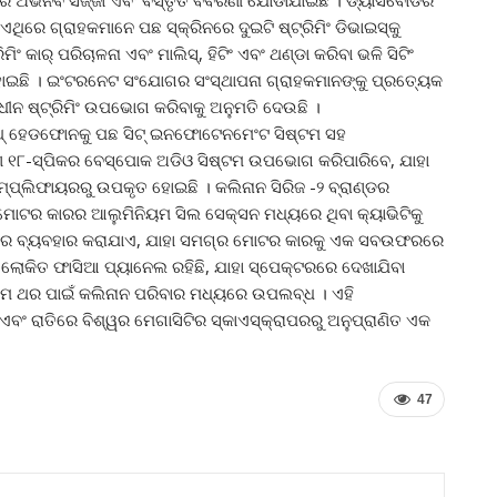
ରେ ଗ୍ରାହକମାନେ ପଛ ସ୍କ୍ରିନରେ ଦୁଇଟି ଷ୍ଟ୍ରିମିଂ ଡିଭାଇସ୍‌କୁ
ଂ କାର୍ ପରିଚାଳନା ଏବଂ ମାଲିସ୍‌, ହିଟିଂ ଏବଂ ଥଣ୍ଡା କରିବା ଭଳି ସିଟିଂ
 ହୋଇଛି । ଇଂଟରନେଟ ସଂଯୋଗର ସଂସ୍ଥାପନା ଗ୍ରାହକମାନଙ୍କୁ ପ୍ରତ୍ୟେକ
ଧୀନ ଷ୍ଟ୍ରିମିଂ ଉପଭୋଗ କରିବାକୁ ଅନୁମତି ଦେଉଛି ।
ୁଥ୍ ହେଡଫୋନକୁ ପଛ ସିଟ୍ ଇନଫୋଟେନମେଂଟ ସିଷ୍ଟମ ସହ
ରଣ ୧୮-ସ୍ପିକର ବେସ୍ପୋକ ଅଡିଓ ସିଷ୍ଟମ ଉପଭୋଗ କରିପାରିବେ, ଯାହା
ପ୍ଲିଫାୟରରୁ ଉପକୃତ ହୋଇଛି । କଲିନାନ ସିରିଜ -୨ ବ୍ରାଣ୍ଡର
େ ମୋଟର କାରର ଆଲୁମିନିୟମ ସିଲ ସେକ୍ସନ ମଧ୍ୟରେ ଥିବା କ୍ୟାଭିଟିକୁ
ଭାବରେ ବ୍ୟବହାର କରାଯାଏ, ଯାହା ସମଗ୍ର ମୋଟର କାରକୁ ଏକ ସବଉଫରରେ
ଲୋକିତ ଫାସିଆ ପ୍ୟାନେଲ ରହିଛି, ଯାହା ସ୍ପେକ୍ଟରରେ ଦେଖାଯିବା
ରଥମ ଥର ପାଇଁ କଲିନାନ ପରିବାର ମଧ୍ୟରେ ଉପଲବ୍ଧ । ଏହି
ଏବଂ ରାତିରେ ବିଶ୍ୱର ମେଗାସିଟିର ସ୍କାଏସ୍କ୍ରାପରରୁ ଅନୁପ୍ରାଣିତ ଏକ
47