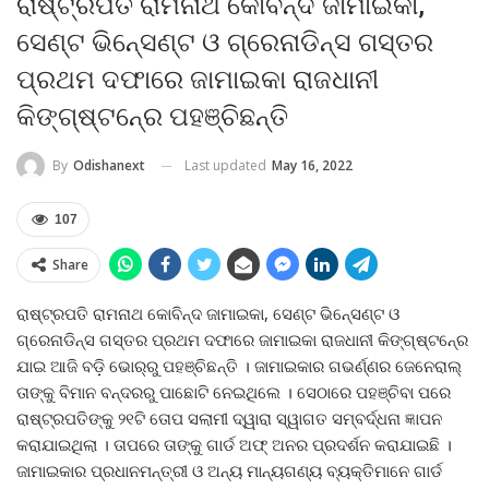
ରାଷ୍ଟ୍ରପତି ରାମନାଥ କୋବିନ୍ଦ ଜାମାଇକା,
ସେଣ୍ଟ ଭିନ୍‍ସେଣ୍ଟ ଓ ଗ୍ରେନାଡିନ୍ସ ଗସ୍ତର
ପ୍ରଥମ ଦଫାରେ ଜାମାଇକା ରାଜଧାନୀ
କିଙ୍ଗ୍‍ଷ୍ଟନ୍‍ରେ ପହଞ୍ଚିଛନ୍ତି
Last updated
May 16, 2022
By
Odishanext
107
Share
ରାଷ୍ଟ୍ରପତି ରାମନାଥ କୋବିନ୍ଦ ଜାମାଇକା, ସେଣ୍ଟ ଭିନ୍‍ସେଣ୍ଟ ଓ
ଗ୍ରେନାଡିନ୍ସ ଗସ୍ତର ପ୍ରଥମ ଦଫାରେ ଜାମାଇକା ରାଜଧାନୀ କିଙ୍ଗ୍‍ଷ୍ଟନ୍‍ରେ
ଯାଇ ଆଜି ବଡ଼ି ଭୋର୍‍ରୁ ପହଞ୍ଚିଛନ୍ତି । ଜାମାଇକାର ଗଭର୍ଣ୍ଣର ଜେନେରାଲ୍‍
ତାଙ୍କୁ ବିମାନ ବନ୍ଦରରୁ ପାଛୋଟି ନେଇଥିଲେ । ସେଠାରେ ପହଞ୍ଚିବା ପରେ
ରାଷ୍ଟ୍ରପତିଙ୍କୁ ୨୧ଟି ତୋପ ସଲାମୀ ଦ୍ୱାରା ସ୍ୱାଗତ ସମ୍ବର୍ଦ୍ଧନା ଜ୍ଞାପନ
କରାଯାଇଥିଲା । ତାପରେ ତାଙ୍କୁ ଗାର୍ଡ ଅଫ୍‍ ଅନର ପ୍ରଦର୍ଶନ କରାଯାଇଛି ।
ଜାମାଇକାର ପ୍ରଧାନମନ୍ତ୍ରୀ ଓ ଅନ୍ୟ ମାନ୍ୟଗଣ୍ୟ ବ୍ୟକ୍ତିମାନେ ଗାର୍ଡ