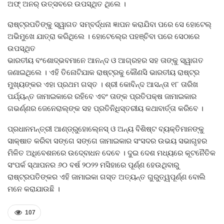
ଅଫ୍‍ ଅନର୍‍ ଉତ୍ସବରେ ଉପସ୍ଥିତ ଥିଲେ ।
ରାଷ୍ଟ୍ରପତିଙ୍କୁ ସ୍ୱାଗତ ସମ୍ବର୍ଦ୍ଧନା ଜ୍ଞାପନ କରାଯିବା ପରେ ସେ ହୋଟେଲ୍‍
ଅଭିମୁଖେ ଯାତ୍ରା କରିଥିଲେ । ହୋଟେଲ୍‍ରେ ପହଞ୍ଚିବା ପରେ ସେଠାରେ
ଉପସ୍ଥିତ
ଭାରତୀୟ ବଂଶୋଦ୍ଭବମାନେ ଆନନ୍ଦ ଓ ଆଗ୍ରହର ସହ ତାଙ୍କୁ ସ୍ୱାଗତ
ଜଣାଇଥିଲେ । ଏହି ତିନୋଟିଯାକ ରାଷ୍ଟ୍ରକୁ କୌଣସି ଭାରତୀୟ ରାଷ୍ଟ୍ର
ମୁଖ୍ୟଙ୍କର ଏହା ପ୍ରଥମ ଗସ୍ତ । ଶ୍ରୀ କୋବିନ୍ଦ ଆସନ୍ତା ୧୮ ତାରିଖ
ପର୍ଯ୍ୟନ୍ତ ଜାମାଇକାରେ ରହିବେ ଏବଂ ତାଙ୍କ ପ୍ରତିପକ୍ଷ ଜାମାଇକାର
ଗଭର୍ଣ୍ଣର ଜେନେରାଲ୍‍ଙ୍କ ସହ ପ୍ରତିନିଧିସ୍ତରୀୟ କଥାବାର୍ତ୍ତା କରିବେ ।
ପ୍ରଧାନମନ୍ତ୍ରୀ ଆଣ୍ଡ୍ରୁହୋଲ୍‍ନେସ୍‍ ଓ ଅନ୍ୟ ବିଶିଷ୍ଟ ବ୍ୟକ୍ତିମାନଙ୍କୁ
ସାକ୍ଷାତ କରିବା ସଙ୍ଗେ ସଙ୍ଗେ ଜାମାଇକାର ସଂସଦର ଉଭୟ ସଭାଗୃହର
ମିଳିତ ଅଧିବେଶନରେ ଉଦ୍‍ବୋଧନ ଦେବେ । ଦୁଇ ଦେଶ ମଧ୍ୟରେ କୂଟନୈତିକ
ସଂପର୍କ ସ୍ଥାପନର ୬୦ ବର୍ଷ ୨୦୨୨ ମସିହାରେ ପୂର୍ଣ୍ଣ ହେଉଥିବାରୁ
ରାଷ୍ଟ୍ରପତିଙ୍କର ଏହି ଜାମାଇକା ଗସ୍ତ ଅତ୍ୟନ୍ତ ଗୁରୁତ୍ୱପୂର୍ଣ୍ଣ ବୋଲି
ମନେ କରାଯାଉଛି ।
107