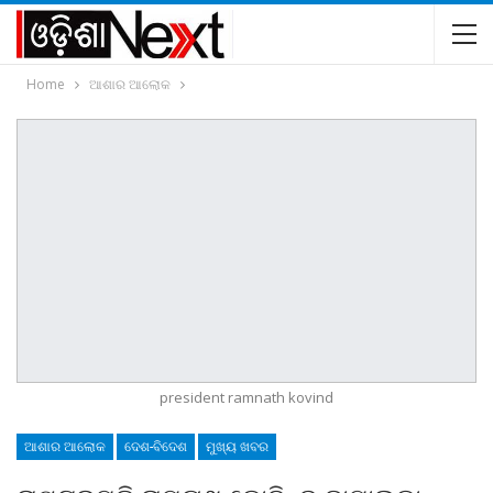
Home
ଆଶାର ଆଲୋକ
president ramnath kovind
ଆଶାର ଆଲୋକ
ଦେଶ-ବିଦେଶ
ମୁଖ୍ୟ ଖବର