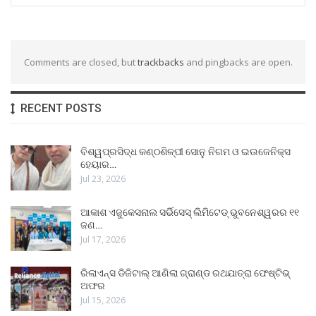
Comments are closed, but
trackbacks
and pingbacks are open.
RECENT POSTS
ବିଶ୍ୱପ୍ରସିଦ୍ଧ କଣ୍ଠଶିଳ୍ପୀ ସୋନୁ ନିଗମ ଓ ଇଉଜେନିକ୍ସ
ହେୟାର…
Jul 23, 2026
ଆକାଶ ଏଜୁକେସନାଲ ସର୍ଭିସେସ୍ ଲିମିଟେଡ୍ ଭୁବନେଶ୍ୱରର ୧୧
ଜଣ…
Jul 17, 2026
ରିଲାଏନ୍ସ ଡିଜିଟାଲ୍ ଆଣିଲା ଗ୍ରାଣ୍ଡ ରଥଯାତ୍ରା ଫେଷ୍ଟିଭ୍
ଅଫର
Jul 15, 2026