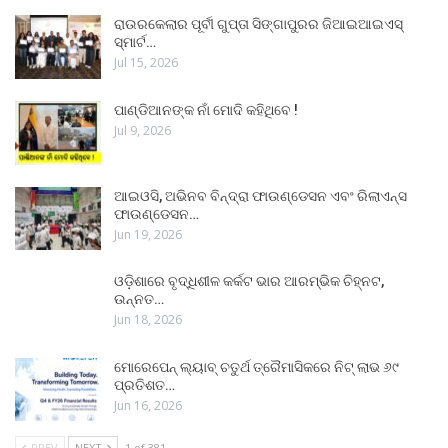
ରାଉରକେଲାର ପୂର୍ବୀ ଗୁପ୍ତା ସିଙ୍ଗାପୁରର ଜିଆଇଆଇଏସ୍
ସ୍ମାର୍ଟ…
Jul 15, 2026
ପାଣ୍ଡିଆନଙ୍କ ନାଁ ମୋଦି କହିଥିବେ !
Jul 9, 2026
ଆଇଓସି, ଅଭିନବ ବିନ୍ଦ୍ରା ଫାଉଣ୍ଡେସନ ଏବଂ ରିଲାଏନ୍ସ
ଫାଉଣ୍ଡେସନ…
Jun 19, 2026
ଓଡ଼ିଶାରେ ବୃଦ୍ଧିଶୀଳ କର୍କଟ ଭାର ଆରମ୍ଭିକ ଚିହ୍ନଟ,
ଉନ୍ନତ…
Jun 18, 2026
ମୋରେପେନ୍ ଲ୍ୟାବ୍ ଚତୁର୍ଥ ତ୍ରୈମାସିକରେ ନିଟ୍ ଲାଭ ୬୯
ପ୍ରତିଶତ…
Jun 16, 2026
PREV
NEXT
1 of 381