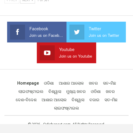
Facebook
Twitter
Join us on Facebook
Join us on Twitter
Youtube
Join us on Youtube
Homepage
ଓଡିଶା
ଆଶାର ଆଲୋକ
ଖବର
ସତ-ମିଛ
ଲାଇଫଷ୍ଟାଇଲ
ବିଶ୍ୱାସ
ମୁଖ୍ୟ ଖବର
ଓଡିଶା
ଖବର
ଦେଶ-ବିଦେଶ
ଆଶାର ଆଲୋକ
ବିଶ୍ୱାସ
ବଜାର
ସତ-ମିଛ
ଲାଇଫଷ୍ଟାଇଲ
© 2026 - Odishanext.com. All Rights Reserved.
Designed by
Web Odisha