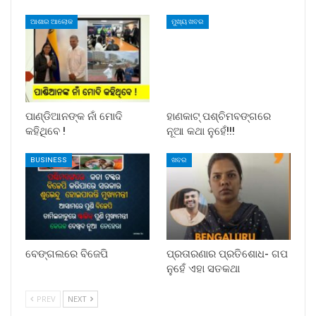
ଆଶାର ଆଲୋକ
ମୁଖ୍ୟ ଖବର
ପାଣ୍ଡିଆନଙ୍କ ନାଁ ମୋଦି
ହାଣକାଟ୍‌ ପଶ୍ଚିମବଙ୍ଗରେ
କହିଥିବେ !
ନୂଆ କଥା ନୁହେଁ!!!
BUSINESS
ଖବର
ବେଙ୍ଗଲରେ ବିଜେପି
ପ୍ରତାରଣାର ପ୍ରତିଶୋଧ- ଗପ
ନୁହେଁ ଏହା ସତକଥା
PREV
NEXT