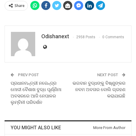
Share
Odishanext
2958 Posts
0 Comments
PREV POST
NEXT POST
ପ୍ରଧାନମନ୍ତ୍ରୀ ନରେନ୍ଦ୍ର
ଭଗବାନ ବୁଦ୍ଧଙ୍କୁ ବିଷ୍ଣୁଙ୍କର
ମୋଦୀ ବୈଶାଖ ବୁଦ୍ଧ ପୂର୍ଣ୍ଣିମା
ନବମ ଅବତାର ବୋଲି ଗ୍ରହଣ
ଅବସରରେ ଆଜି ନେପାଳର
କରାଯାଇଛି
ଲୁମ୍ବିନୀ ପରିଦର୍ଶନ
YOU MIGHT ALSO LIKE
More From Author