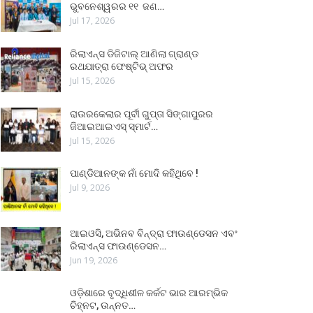
ଭୁବନେଶ୍ୱରର ୧୧ ଜଣ…
Jul 17, 2026
ରିଲାଏନ୍ସ ଡିଜିଟାଲ୍ ଆଣିଲା ଗ୍ରାଣ୍ଡ
ରଥଯାତ୍ରା ଫେଷ୍ଟିଭ୍ ଅଫର
Jul 15, 2026
ରାଉରକେଲାର ପୂର୍ବୀ ଗୁପ୍ତା ସିଙ୍ଗାପୁରର
ଜିଆଇଆଇଏସ୍ ସ୍ମାର୍ଟ…
Jul 15, 2026
ପାଣ୍ଡିଆନଙ୍କ ନାଁ ମୋଦି କହିଥିବେ !
Jul 9, 2026
ଆଇଓସି, ଅଭିନବ ବିନ୍ଦ୍ରା ଫାଉଣ୍ଡେସନ ଏବଂ
ରିଲାଏନ୍ସ ଫାଉଣ୍ଡେସନ…
Jun 19, 2026
ଓଡ଼ିଶାରେ ବୃଦ୍ଧିଶୀଳ କର୍କଟ ଭାର ଆରମ୍ଭିକ
ଚିହ୍ନଟ, ଉନ୍ନତ…