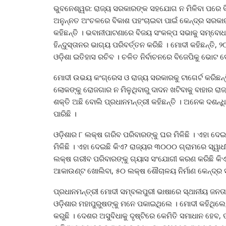
ଭୁବନେଶ୍ୱର: ରାଜ୍ୟ ସରକାରଙ୍କ ସହଯୋଗ ନ ମିଳିବା ପରେ ବି
ଅନୁନ୍ନତ ଅଂଚଳରେ ବିକାଶ ପହଂଚାଇବା ପାଇଁ କେନ୍ଦ୍ର ସରକା
କହିଛନ୍ତି । ଭବାନୀପାଟଣାରେ ବିଜୟ ସଂକଳ୍ପ ସଭାକୁ ସମ୍ବୋ
ହିନ୍ଦୁସ୍ତାନର ଭାଗ୍ୟ ପରିବର୍ତ୍ତନ କରିଛି । ମୋଦୀ କହିଛନ୍ତ
ଓଡ଼ିଶା ଇତିହାସ ରଚିବ । ଚଳିତ ନିର୍ବାଚନରେ ବିଜେପିକୁ ଭୋ
ମୋଦୀ ଉଭୟ କଂଗ୍ରେସ ଓ ରାଜ୍ୟ ସରକାରକୁ ଟାଗେର୍ଟ କରିଛନ୍ତି 
ଲୋକଙ୍କୁ ରୋଜଗାର ନ ମିଳୁଥିବାରୁ ଦାଦନ ଖଟିବାକୁ ବାହାର ରାଜ୍
ଶକ୍ତି ଅଛି ବୋଲି ପ୍ରଧାନମନ୍ତ୍ରୀ କହିଛନ୍ତି । ଅନେକ ଦଶନ୍ଧି
ପାରିଛି ।
ଓଡ଼ିଶାର ୮ ଲକ୍ଷ ଗରିବ ପରିବାରଙ୍କୁ ଘର ମିଳିଛି । ଏହା ଦେ
ମିଳିଛି । ଏହା ଦେଇଛି କିଏ? ରାଜ୍ୟର ୩୦୦୦ ଗ୍ରାମରେ ସ୍ୱାଧ
ଲକ୍ଷ ଗରୀବ ପରିବାରଙ୍କୁ ଗ୍ୟାସ ସଂଯୋଗୀ କରଣ କରିଛି କ
ଆକାଉଣ୍ଟ ଖୋଲିବା, ୫୦ ଲକ୍ଷ ଶୌଚାଳୟ ନିର୍ମାଣ କେନ୍ଦ୍ର 
ପ୍ରଧାନମନ୍ତ୍ରୀ ମୋଦୀ ସମ୍ବଲପୁରୀ ଭାଷାରେ ସ୍ଥାନୀୟ ଜନତା
ଓଡ଼ିଶାର ମହାପୁରୁଷଙ୍କୁ ମନେ ପକାଇଥିଲେ । ମୋଦୀ କହିଥିଲେ, 
କରୁଛି । ଦେଶର ଅସୁବିଧାକୁ ଦୃଷ୍ଟିରେ କେମିତି ସମାଧାନ ହେବ, ତ