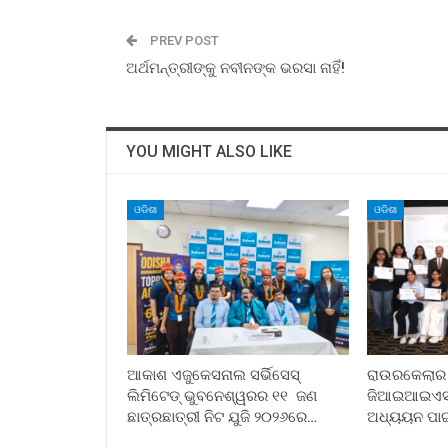
PREV POST
ଅର୍ଥମନ୍ତ୍ରୀଙ୍କୁ ନବୀନଙ୍କ ଭରସା ନାହିଁ!
YOU MIGHT ALSO LIKE
ଓଡିଶା
ଓଡିଶା
ଆକାଶ ଏଜୁକେସନାଲ ସର୍ଭିସେସ୍
ରାଉରକେଲାର ପୂ
ଲିମିଟେଡ୍ ଭୁବନେଶ୍ୱରର ୧୧ ଜଣ
ଜିଆଇଆଇଏସ୍ ସ
ଛାତ୍ରଛାତ୍ରୀ ନିଟ ଯୁଜି ୨୦୨୬ରେ…
ଅଧ୍ୟୟନ ପା