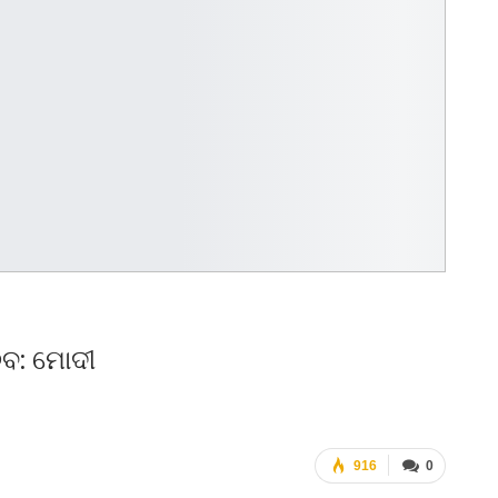
ିବ: ମୋଦୀ
916
0