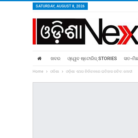
SATURDAY, AUGUST 8, 2026
ଖବର
ଓ୍ୱେବ ଷ୍ଟୋରିଜ୍‌ STORIES
ସତ-ମି
Home
ଓଡିଶା
ଓଡ଼ିଶା ଏଥର ନିର୍ବାଚନରେ ଇତିହାସ ରଚିବ: ମୋଦୀ