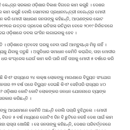
 କେନ୍ଦ୍ର ସରକାର ଓଡ଼ିଶାର ବିକାଶ ଦିଗରେ କାମ କରୁଛି । ଦେଶର
ର କାମ କରୁଛି ବୋଲି ସୋମବାର ପ୍ରଧାନମନ୍ତ୍ରୀ ନରେନ୍ଦ୍ର ମୋଦୀ
ଧନ କରି ମୋଦୀ ସାଧାରଣ ଜନତାଙ୍କୁ କହିଛନ୍ତି, ଆପଣଙ୍କର ଭୋଟ
ି, ୨୦୧୭ରେ ଉତ୍ତର ପ୍ରଦେଶ ଇତିହାସ ରଚିଥିବା ବେଳେ ୨୦୧୯ ନିର୍ବାଚନରେ
ଟ ଦେଇ ଓଡ଼ିଶାରେ ଡବଲ ଇଂଜିନ ଲଗାଇବାକୁ ହେବ ।
। ଓଡ଼ିଶାରେ ମୃତଦେହ ଘରକୁ ନେବା ପାଇଁ ଆମ୍ବୁଲାନ୍ସ ମିଳୁ ନାହିଁ ।
ୟକୁ ଯିବାକୁ ପଡୁଛି । ଅସୁବିଧାର ସମାଧାନ କେମିତି କରାଯିବ, ତାହା ମୋଦୀର
 ଧର କଂଗ୍ରେସ ଯେଉଁ କାମ କରି ପାରି ନାହିଁ ତାହାକୁ ମୋଦୀ ୫ ବର୍ଷରେ କରି
ଇଛି କିଏ? ରାଜ୍ୟରେ ୨୪ ଲକ୍ଷ ଲୋକଙ୍କୁ ମାଗଣାରେ ବିଦ୍ୟୁତ ସଂଯୋଗ
ୀନତାର ୭୨ ବର୍ଷ ପରେ ବିଦ୍ୟୁତ ଦେଇଛି କିଏ? ସେହିପରି ରାଜ୍ୟର ୪୦
ିଏ? ଓଡ଼ିଶାର କୋଟି କୋଟି ଲୋକଙ୍କର ଜନଧନ ଯୋଜନାରେ ବ୍ୟାଙ୍କ
ସରକାର କରିଛନ୍ତି ।
ଙ୍କୁ ଆପଣମାନେ କେମିତି ଅଛନ୍ତି ବୋଲି ପଚାରି ବୁଝିଥିଲେ । ମୋଦୀ
ବିଗତ ୫ ବର୍ଷ ମଧ୍ୟରେ ଗୋଟିଏ ଦିନ ବି ଛୁଟିରେ ନରହି ଦେଶ ପାଇଁ କାମ
ାହା ରାସ୍ତା ଖୋଜିଛି । ସେ ଜନତାଙ୍କୁ କହିଛନ୍ତି, ଦେଶର ପରିବର୍ତ୍ତନରେ