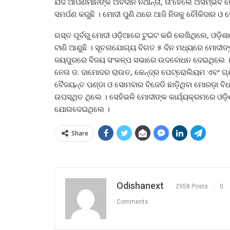
ଯଦି ଆପଣମାନଙ୍କ ଅବଦାନ ନଥାନ୍ତା, ତା’ହେଲେ ଅସମ୍ଭବ ହୋଇ
ସମର୍ପଣ କରୁଛି । ମୋଦୀ ପୁଣି ଥରେ ଆଜି ନିଜକୁ ଚୌକିଦାର ଓ
ଗସ୍ତ ପୂର୍ବରୁ ମୋଦୀ ଓଡ଼ିଆରେ ଟୁଇଟ କରି ଲେଖିଥିଲେ, ଓଡ଼ିଶାର
ଟାଣି ଆଣୁଛି । ସୂଚନାଯୋଗ୍ୟ ବିଗତ ୫ ଦିନ ମଧ୍ୟରେ ମୋଦୀଙ୍କ
ଜୟପୁରରେ ବିଜୟ ସଂକଳ୍ପ ସଭାରେ ଉଦବୋଧନ ଦେଇଥିଲେ । କ
ନେତା ଡ. ଦାମୋଦର ରାଉତ, କେନ୍ଦ୍ର ପେଟ୍ରୋଲିୟମ ଏବଂ ଗ୍ୟାସ
ବୈଜୟନ୍ତ ପଣ୍ଡା ଓ ସୋମବାର ବିଜେଡି ଛାଡ଼ିଥିବା ମୋରଡ଼ା ବି
ଉପସ୍ଥିତ ଥିଲେ । ସେହିଭଳି ମୋଦୀଙ୍କ କାର୍ଯ୍ୟକ୍ରମରେ ଓଡ଼ି
ଯୋଗଦେଇଥିଲେ ।
Share
Odishanext
2958 Posts
0
Comments