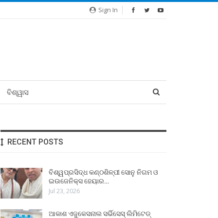
Sign In
ବିଶ୍ୱାସ
RECENT POSTS
ବିଶ୍ୱପ୍ରସିଦ୍ଧ କଣ୍ଠଶିଳ୍ପୀ ସୋନୁ ନିଗମ ଓ
ଇଉଜେନିକ୍ସ ହେୟାର…
Jul 23, 2026
ଆକାଶ ଏଜୁକେସନାଲ ସର୍ଭିସେସ୍ ଲିମିଟେଡ୍