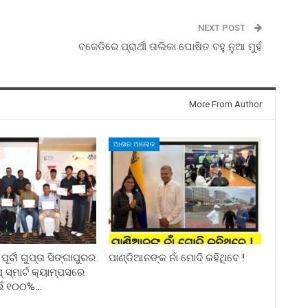
NEXT POST
ବଜେଡିରେ ପ୍ରାର୍ଥୀ ତାଲିକା ଘୋଷିତ ବହୁ ନୁଆ ମୁହଁ
More From Author
ଆଶାର ଆଲୋକ
ର୍ବୀ ଗୁପ୍ତା ସିଙ୍ଗାପୁରର
ପାଣ୍ଡିଆନଙ୍କ ନାଁ ମୋଦି କହିଥିବେ !
୍ମାର୍ଟ କ୍ୟାମ୍ପସରେ
ଇଁ ୧୦୦%…