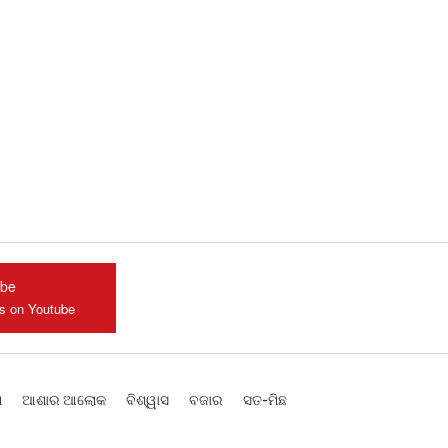
ube
us on Youtube
ଶ
ଆଶାର ଆଲୋକ
ବିଶ୍ୱାସ
ବଜାର
ସତ-ମିଛ