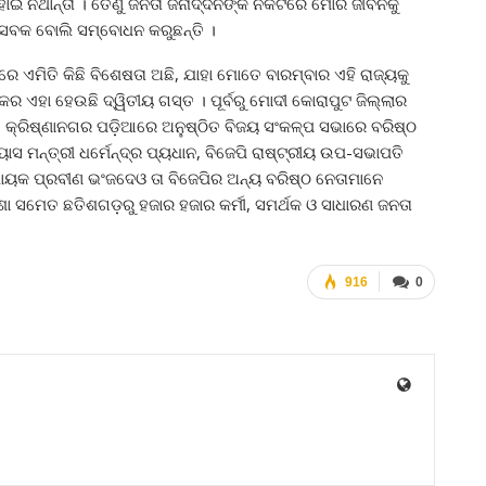
 ନଥାନ୍ତା । ତେଣୁ ଜନତା ଜନାର୍ଦ୍ଦନଙ୍କ ନିକଟରେ ମୋର ଜୀବନକୁ
 ସେବକ ବୋଲି ସମ୍ବୋଧନ କରୁଛନ୍ତି ।
େ ଏମିତି କିଛି ବିଶେଷତା ଅଛି, ଯାହା ମୋତେ ବାରମ୍ବାର ଏହି ରାଜ୍ୟକୁ
ର ଏହା ହେଉଛି ଦ୍ୱିତୀୟ ଗସ୍ତ । ପୂର୍ବରୁ ମୋଦୀ କୋରାପୁଟ ଜିଲ୍ଲାର
୍ରିଷ୍ଣାନଗର ପଡ଼ିଆରେ ଅନୁଷ୍ଠିତ ବିଜୟ ସଂକଳ୍ପ ସଭାରେ ବରିଷ୍ଠ
 ମନ୍ତ୍ରୀ ଧର୍ମେନ୍ଦ୍ର ପ୍ୟଧାନ, ବିଜେପି ରାଷ୍ଟ୍ରୀୟ ଉପ-ସଭାପତି
ଧାୟକ ପ୍ରବୀଣ ଭଂଜଦେଓ ତା ବିଜେପିର ଅନ୍ୟ ବରିଷ୍ଠ ନେତାମାନେ
ଶା ସମେତ ଛତିଶଗଡ଼ରୁ ହଜାର ହଜାର କର୍ମୀ, ସମର୍ଥକ ଓ ସାଧାରଣ ଜନତା
916
0