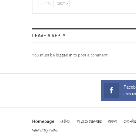
PREV
NEXT
LEAVE A REPLY
You must be
logged in
to post a comment.
Faceb
Join u
Homepage
ଓଡିଶା
ଆଶାର ଆଲୋକ
ଖବର
ସତ-ମି
ଲାଇଫଷ୍ଟାଇଲ