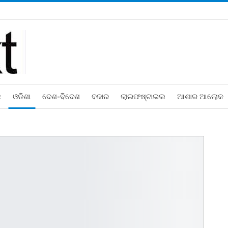
ଛ
ଓଡିଶା
ଦେଶ-ବିଦେଶ
ବଜାର
ଲାଇଫଷ୍ଟାଇଲ
ଆଶାର ଆଲୋକ