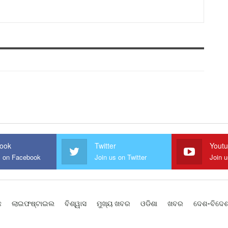
ook
Twitter
Yout
s on Facebook
Join us on Twitter
Join 
ଛ
ଲାଇଫଷ୍ଟାଇଲ
ବିଶ୍ୱାସ
ମୁଖ୍ୟ ଖବର
ଓଡିଶା
ଖବର
ଦେଶ-ବିଦେ