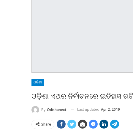
ଓଡିଶା
ଓଡ଼ିଶା ଏଥର ନିର୍ବାଚନରେ ଇତିହାସ ରଚ
Last updated
Apr 2, 2019
By
Odishanext
Share