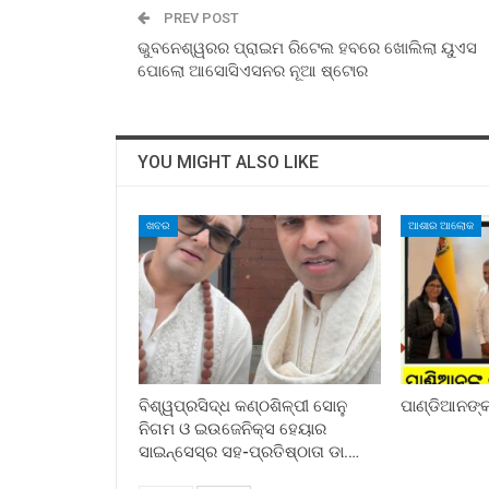
PREV POST
ଭୁବନେଶ୍ୱରର ପ୍ରାଇମ ରିଟେଲ ହବରେ ଖୋଲିଲା ୟୁଏସ
ପୋଲୋ ଆସୋସିଏସନର ନୂଆ ଷ୍ଟୋର
YOU MIGHT ALSO LIKE
ଖବର
ଆଶାର ଆଲୋକ
ବିଶ୍ୱପ୍ରସିଦ୍ଧ କଣ୍ଠଶିଳ୍ପୀ ସୋନୁ
ପାଣ୍ଡିଆନଙ୍କ 
ନିଗମ ଓ ଇଉଜେନିକ୍ସ ହେୟାର
ସାଇନ୍ସେସ୍ର ସହ-ପ୍ରତିଷ୍ଠାତା ଡା.…