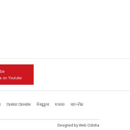
ube
us on Youtube
ଶ
ଆଶାର ଆଲୋକ
ବିଶ୍ୱାସ
ବଜାର
ସତ-ମିଛ
Designed by
Web Odisha