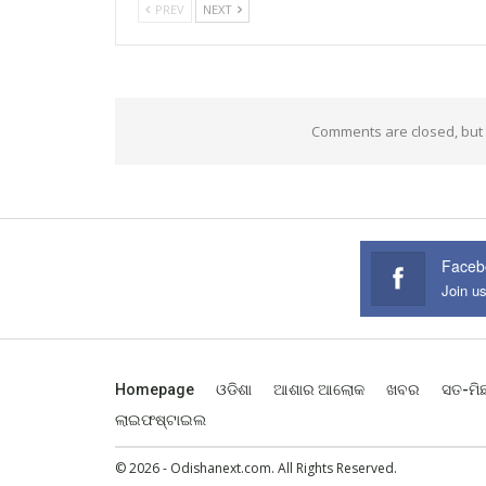
PREV
NEXT
Comments are closed, but
Faceb
Join u
Homepage
ଓଡିଶା
ଆଶାର ଆଲୋକ
ଖବର
ସତ-ମି
ଲାଇଫଷ୍ଟାଇଲ
© 2026 - Odishanext.com. All Rights Reserved.