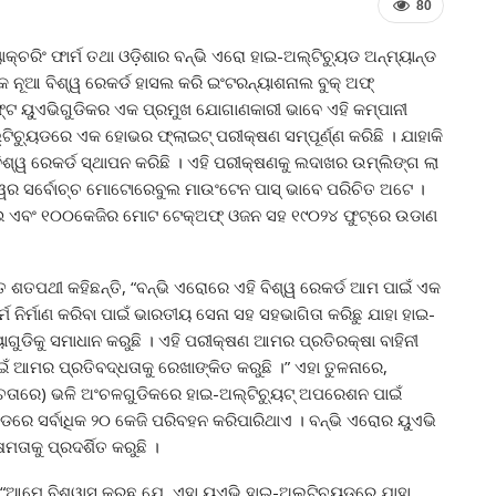
80
ରିଂ ଫାର୍ମ ତଥା ଓଡ଼ିଶାର ବନ୍‌ଭି ଏରୋ ହାଇ-ଅଲ୍ଟିଚ୍ୟୁଡ ଅନ୍‌ମ୍ୟାନ୍‌ଡ
 ନୂଆ ବିଶ୍ୱ ରେକର୍ଡ ହାସଲ କରି ଇଂଟରନ୍ୟାଶନାଲ ବୁକ୍ ଅଫ୍
ଫ୍ଟ ୟୁଏଭିଗୁଡିକର ଏକ ପ୍ରମୁଖ ଯୋଗାଣକାରୀ ଭାବେ ଏହି କମ୍ପାନୀ
ଚ୍ୟୁଡରେ ଏକ ହୋଭର ଫ୍ଲାଇଟ୍ ପରୀକ୍ଷଣ ସମ୍ପୂର୍ଣ୍ଣ କରିଛି । ଯାହାକି
ବିଶ୍ୱ ରେକର୍ଡ ସ୍ଥାପନ କରିଛି । ଏହି ପରୀକ୍ଷଣକୁ ଲଦାଖର ଉମ୍‌ଲିଙ୍ଗ ଲା
ଶ୍ୱର ସର୍ବୋଚ୍ଚ ମୋଟୋରେବୁଲ ମାଉଂଟେନ ପାସ୍ ଭାବେ ପରିଚିତ ଅଟେ ।
ଠାଇ ଏବଂ ୧୦୦କେଜିର ମୋଟ ଟେକ୍‌ଅଫ୍ ଓଜନ ସହ ୧୯୦୨୪ ଫୁଟ୍‌ରେ ଉଡାଣ
 ଶତପଥୀ କହିଛନ୍ତି, “ବନ୍‌ଭି ଏରୋରେ ଏହି ବିଶ୍ୱ ରେକର୍ଡ ଆମ ପାଇଁ ଏକ
 ନିର୍ମାଣ କରିବା ପାଇଁ ଭାରତୀୟ ସେନା ସହ ସହଭାଗିତା କରିଛୁ ଯାହା ହାଇ-
ୁଡିକୁ ସମାଧାନ କରୁଛି । ଏହି ପରୀକ୍ଷଣ ଆମର ପ୍ରତିରକ୍ଷା ବାହିନୀ
ଁ ଆମର ପ୍ରତିବଦ୍ଧତାକୁ ରେଖାଙ୍କିତ କରୁଛି ।” ଏହା ତୁଳନାରେ,
୍ଚତାରେ) ଭଳି ଅଂଚଳଗୁଡିକରେ ହାଇ-ଅଲ୍ଟିଚ୍ୟୁଟ୍ ଅପରେଶନ ପାଇଁ
ରେ ସର୍ବାଧିକ ୨୦ କେଜି ପରିବହନ କରିପାରିଥାଏ । ବନ୍‌ଭି ଏରୋର ୟୁଏଭି
ମତାକୁ ପ୍ରଦର୍ଶିତ କରୁଛି ।
ି, “ଆମେ ବିଶ୍ୱାସ କରୁଛୁ ଯେ, ଏହା ୟୁଏଭି ହାଇ-ଅଲ୍ଟିଚ୍ୟୁଡରେ ଯାହା