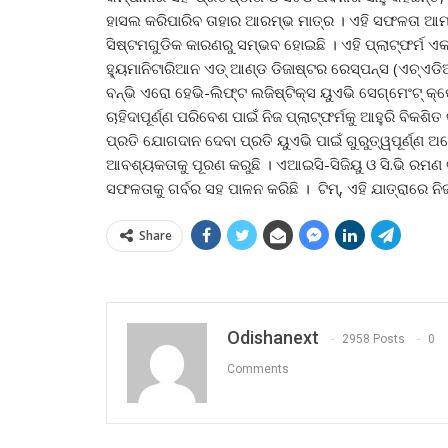
ହାସଲ କରିପାରିବ ତାହାର ଆରମ୍ଭ ମାତ୍ର । ଏହି ସଫଳତା ଆମର 
ସିଷ୍ଟମଗୁଡିକ କାରଣରୁ ସମ୍ଭବ ହୋଇଛି । ଏହି ପ୍ଲାଟ୍‌ଫର୍ମ ଏ
ହ୍ୟୁମାନିଟାରିଆନ ଏଡ୍ ଆଣ୍ଡ ଡିଜାଷ୍ଟର ରେସ୍‌ପନ୍ସ (ଏଚ୍‌ଏ
ବନ୍‌ଭି ଏରୋ ହେଭି-ଲିଫ୍ଟ ଲଜିଷ୍ଟିକ୍ସ ୟୁଏଭି ସେଗ୍‌ମେଂଟ୍ କ
ଚାହିଦାପୂର୍ଣ୍ଣ ପରିବେଶ ପାଇଁ ନିଜ ପ୍ଲାଟ୍‌ଫର୍ମକୁ ଆହୁରି ବିକ
ପ୍ରତି ଯୋଗଦାନ ଦେବା ପ୍ରତି ୟୁଏଭି ପାଇଁ ଗୁରୁତ୍ୱପୂର୍ଣ୍ଣ
ଆବଶ୍ୟକତାକୁ ପୂରଣ କରୁଛି । ଏଆଇସି-ସିଜିୟୁ ଓ ସି.ଭି ରମଣ ଗ୍
ସଫଳତାକୁ ଗର୍ବର ସହ ପାଳନ କରିଛି । ଟିମ୍‌, ଏହି ଯାତ୍ରାରେ ନିଜର
Share
Odishanext
2958 Posts
0
Comments