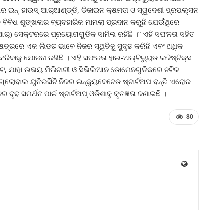
ଇନ୍‌-ହାଉସ୍ ଆର୍‌ଆଣ୍ଡ୍‌ଡି, ଡିଜାଇନ କ୍ଷମତା ଓ ସ୍ୱଦେଶୀ ପ୍ରପଲ୍‌ସନ
କ ବିବିଧ ଶୃଙ୍ଖଳାର ବ୍ୟବହାରିକ ମାମଲା ପ୍ରଦାନ କରୁଛି ଯେଉଁଥିରେ
ଡିଆର୍‌) ସେକ୍ଟରରେ ପ୍ରୟୋଗଗୁଡିକ ସାମିଲ ରହିଛି ।” ଏହି ସଫଳତା ସହିତ
୍ଷେତ୍ରରେ ଏକ ଲିଡର ଭାବେ ନିଜର ସ୍ଥିତିକୁ ସୁଦୃଢ କରିଛି ଏବଂ ଅଧିକ
ଶିତ କରିବାକୁ ଯୋଜନା ରଖିଛି । ଏହି ସଫଳତା ହାଇ-ଅଲ୍ଟିଚ୍ୟୁଡ ଲଜିଷ୍ଟିକ୍ସ
 ଅଟେ, ଯାହା ଉଭୟ ମିଲିଟାରୀ ଓ ସିଭିଲିଆନ ଡୋମେନଗୁଡିକରେ ଜଟିଳ
ଲୋବାଲ ୟୁନିଭର୍ସିଟି ନିଜର ଇନ୍‌କ୍ୟୁବେଟେଡ ଷ୍ଟାର୍ଟଅପ ବନ୍‌ଭି ଏରୋର
 ଦୃଢ ସମର୍ଥନ ପାଇଁ ଷ୍ଟାର୍ଟଅପ୍ ଓଡିଶାକୁ କୃତଜ୍ଞତା ଜଣାଇଛି ।
80