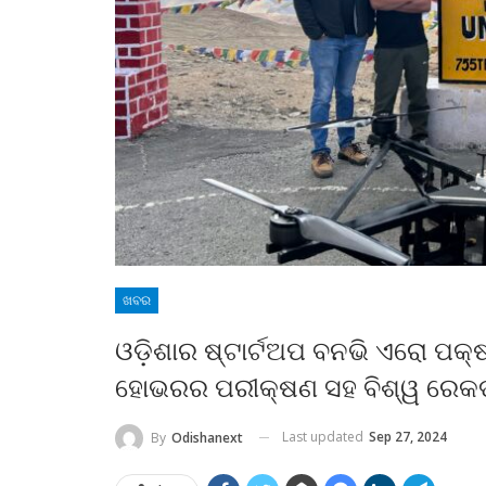
ଖବର
ଓଡ଼ିଶାର ଷ୍ଟାର୍ଟଅପ ବନଭି ଏରୋ ପକ୍
ହୋଭରର ପରୀକ୍ଷଣ ସହ ବିଶ୍ୱ ରେକର୍
Last updated
Sep 27, 2024
By
Odishanext