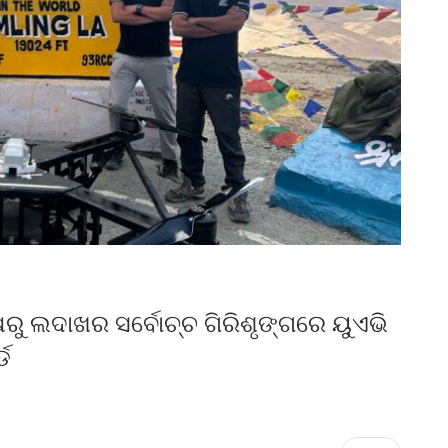
ଷରୁ ଲଦାଖର ସର୍ବୋଚ୍ଚ ଗିରିଶୃଙ୍ଗରେ ୟୁଏଭି
ଡ