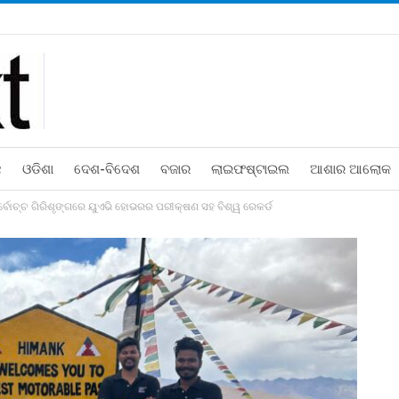
ଛ
ଓଡିଶା
ଦେଶ-ବିଦେଶ
ବଜାର
ଲାଇଫଷ୍ଟାଇଲ
ଆଶାର ଆଲୋକ
ର୍ବୋଚ୍ଚ ଗିରିଶୃଙ୍ଗରେ ୟୁଏଭି ହୋଭରର ପରୀକ୍ଷଣ ସହ ବିଶ୍ୱ ରେକର୍ଡ