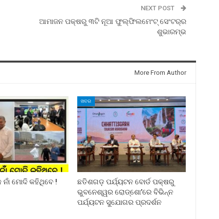
NEXT POST
ଆମାଜନ ପକ୍ଷରୁ ୩ଟି ନୂଆ ଫୁଲ୍‌ଫିଲମେଂଟ୍ ସେଂଟର୍‌ର
ଶୁଭାରମ୍ଭ
More From Author
ଖବର
ନାଁ ମୋଦି କହିଥିବେ !
ଛତିଶଗଡ଼ ପର୍ଯ୍ୟଟନ ବୋର୍ଡ ପକ୍ଷରୁ
ଭୁବନେଶ୍ୱର ରୋଡ୍‌ଶୋ’ରେ ବିଭିନ୍ନ
ପର୍ଯ୍ୟଟନ ସୁଯୋଗର ପ୍ରଦର୍ଶନ