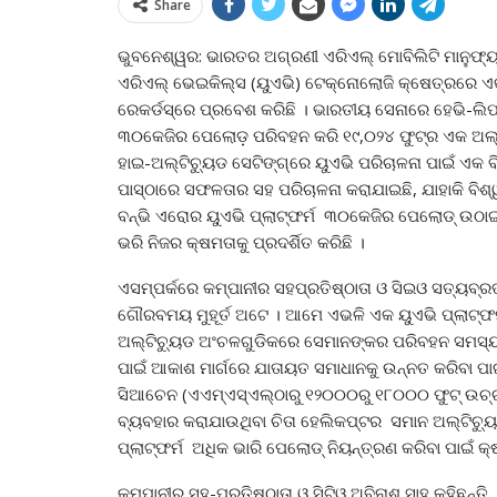
Share
ଭୁବନେଶ୍ୱର: ଭାରତର ଅଗ୍ରଣୀ ଏରିଏଲ୍ ମୋବିଲିଟି ମାନୁଫ୍ୟାକ୍‌ଚ
ଏରିଏଲ୍ ଭେଇକିଲ୍ସ (ୟୁଏଭି) ଟେକ୍ନୋଲୋଜି କ୍ଷେତ୍ରରେ ଏକ
ରେକର୍ଡସ୍‌ରେ ପ୍ରବେଶ କରିଛି । ଭାରତୀୟ ସେନାରେ ହେଭି-ଲି
୩୦କେଜିର ପେଲୋଡ଼ ପରିବହନ କରି ୧୯,୦୨୪ ଫୁଟ୍‌ର ଏକ ଅଲ୍ଟି
ହାଇ-ଅଲ୍ଟିଚ୍ୟୁଡ ସେଟିଙ୍ଗ୍‌ରେ ୟୁଏଭି ପରିଚାଳନା ପାଇଁ ଏକ 
ପାସ୍‌ଠାରେ ସଫଳତାର ସହ ପରିଚାଳନା କରାଯାଇଛି, ଯାହାକି ବି
ବନ୍‌ଭି ଏରୋର ୟୁଏଭି ପ୍ଲାଟ୍‌ଫର୍ମ ୩୦କେଜିର ପେଲୋଡ୍ ଉ
ଭରି ନିଜର କ୍ଷମତାକୁ ପ୍ରଦର୍ଶିତ କରିଛି ।
ଏସମ୍ପର୍କରେ କମ୍ପାନୀର ସହପ୍ରତିଷ୍ଠାତା ଓ ସିଇଓ ସତ୍ୟବ୍ରତ
ଗୌରବମୟ ମୁହୂର୍ତ ଅଟେ । ଆମେ ଏଭଳି ଏକ ୟୁଏଭି ପ୍ଲାଟ୍‌ଫର୍ମ
ଅଲ୍ଟିଚ୍ୟୁଡ ଅଂଚଳଗୁଡିକରେ ସେମାନଙ୍କର ପରିବହନ ସମସ୍ୟାଗ
ପାଇଁ ଆକାଶ ମାର୍ଗରେ ଯାତାୟତ ସମାଧାନକୁ ଉନ୍ନତ କରିବା ପାଇ
ସିଆଚେନ (ଏଏମ୍‌ଏସ୍‌ଏଲ୍‌ଠାରୁ ୧୨୦୦୦ରୁ ୧୮୦୦୦ ଫୁଟ୍ ଉଚ
ବ୍ୟବହାର କରାଯାଉଥିବା ଚିତା ହେଲିକପ୍ଟର ସମାନ ଅଲ୍ଟିଚ୍ୟୁଡ
ପ୍ଲାଟ୍‌ଫର୍ମ ଅଧିକ ଭାରି ପେଲୋଡ୍ ନିୟନ୍ତ୍ରଣ କରିବା ପାଇଁ କ୍ଷ
କମ୍ପାନୀର ସହ-ପ୍ରତିଷ୍ଠାତା ଓ ସିଟିଓ ଅବିନାଶ ସାହୁ କହିଛନ୍ତ