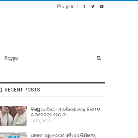
Sign In
ବିଶ୍ୱାସ
RECENT POSTS
ବିଶ୍ୱପ୍ରସିଦ୍ଧ କଣ୍ଠଶିଳ୍ପୀ ସୋନୁ ନିଗମ ଓ
ଇଉଜେନିକ୍ସ ହେୟାର…
Jul 23, 2026
ଆକାଶ ଏଜୁକେସନାଲ ସର୍ଭିସେସ୍ ଲିମିଟେଡ୍