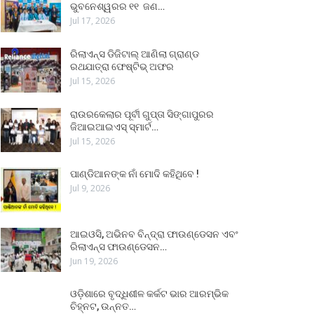
ଭୁବନେଶ୍ୱରର ୧୧ ଜଣ…
Jul 17, 2026
ରିଲାଏନ୍ସ ଡିଜିଟାଲ୍ ଆଣିଲା ଗ୍ରାଣ୍ଡ
ରଥଯାତ୍ରା ଫେଷ୍ଟିଭ୍ ଅଫର
Jul 15, 2026
ରାଉରକେଲାର ପୂର୍ବୀ ଗୁପ୍ତା ସିଙ୍ଗାପୁରର
ଜିଆଇଆଇଏସ୍ ସ୍ମାର୍ଟ…
Jul 15, 2026
ପାଣ୍ଡିଆନଙ୍କ ନାଁ ମୋଦି କହିଥିବେ !
Jul 9, 2026
ଆଇଓସି, ଅଭିନବ ବିନ୍ଦ୍ରା ଫାଉଣ୍ଡେସନ ଏବଂ
ରିଲାଏନ୍ସ ଫାଉଣ୍ଡେସନ…
Jun 19, 2026
ଓଡ଼ିଶାରେ ବୃଦ୍ଧିଶୀଳ କର୍କଟ ଭାର ଆରମ୍ଭିକ
ଚିହ୍ନଟ, ଉନ୍ନତ…