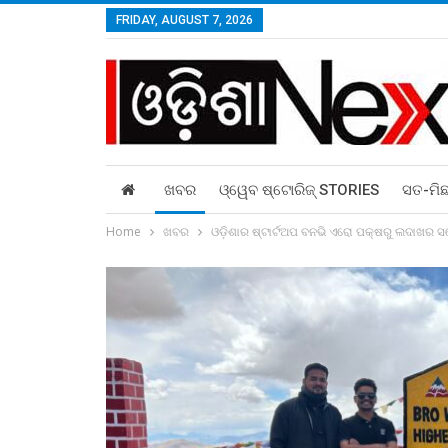
FRIDAY, AUGUST 7, 2026
ଖବର
ଓ୍ୱେବ ଷ୍ଟୋରିଜ୍‌ STORIES
ସତ-ମି
Home
ଖବର
ଓଡ଼ିଶାର ଷ୍ଟାର୍ଟଅପ ବନଭି ଏରୋ ପକ୍ଷରୁ ଲଦାଖର ସ