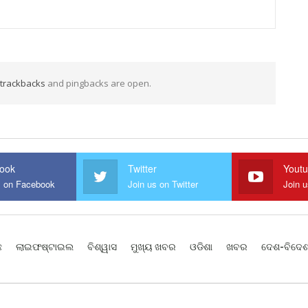
trackbacks
and pingbacks are open.
ook
Twitter
Yout
s on Facebook
Join us on Twitter
Join 
ଛ
ଲାଇଫଷ୍ଟାଇଲ
ବିଶ୍ୱାସ
ମୁଖ୍ୟ ଖବର
ଓଡିଶା
ଖବର
ଦେଶ-ବିଦେ