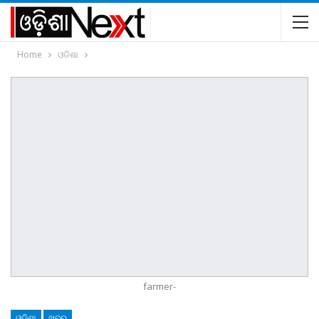
Home
ଓଡିଶା
farmer-
ଓଡିଶା
ଖବର