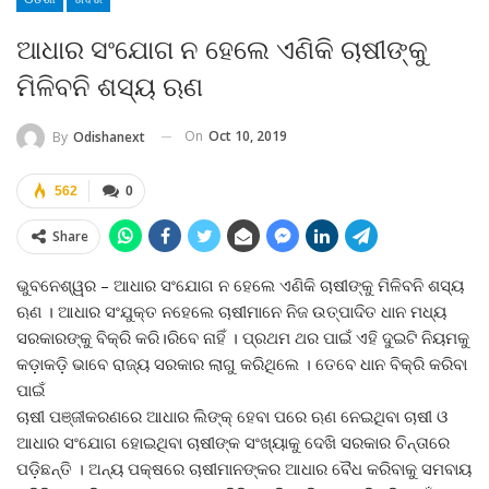
ଆଧାର ସଂଯୋଗ ନ ହେଲେ ଏଣିକି ଚାଷୀଙ୍କୁ
ମିଳିବନି ଶସ୍ୟ ଋଣ
On
Oct 10, 2019
By
Odishanext
562
0
Share
ଭୁବନେଶ୍ୱର – ଆଧାର ସଂଯୋଗ ନ ହେଲେ ଏଣିକି ଚାଷୀଙ୍କୁ ମିଳିବନି ଶସ୍ୟ
ଋଣ । ଆଧାର ସଂଯୁକ୍ତ ନହେଲେ ଚାଷୀମାନେ ନିଜ ଉତ୍ପାଦିତ ଧାନ ମଧ୍ୟ
ସରକାରଙ୍କୁ ବିକ୍ରି କରି।ରିବେ ନାହିଁ । ପ୍ରଥମ ଥର ପାଇଁ ଏହି ଦୁଇଟି ନିୟମକୁ
କଡ଼ାକଡ଼ି ଭାବେ ରାଜ୍ୟ ସରକାର ଲାଗୁ କରିଥିଲେ । ତେବେ ଧାନ ବିକ୍ରି କରିବା
ପାଇଁ
ଚାଷୀ ପଞ୍ଜୀକରଣରେ ଆଧାର ଲିଙ୍କ୍‍ ହେବା ପରେ ଋଣ ନେଇଥିବା ଚାଷୀ ଓ
ଆଧାର ସଂଯୋଗ ହୋଇଥିବା ଚାଷୀଙ୍କ ସଂଖ୍ୟାକୁ ଦେଖି ସରକାର ଚିନ୍ତାରେ
ପଡ଼ିଛନ୍ତି । ଅନ୍ୟ ପକ୍ଷରେ ଚାଷୀମାନଙ୍କର ଆଧାର ବୈଧ କରିବାକୁ ସମବାୟ