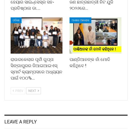
ହେୟାର ସାଇନ୍ସେସ୍ର ସହ-
ଜଣ ଛାତ୍ରଛାତ୍ରୀ ନିଟ ଯୁଜି
ପ୍ରତିଷ୍ଠାତା ଡା.…
୨୦୨୬ରେ…
ଓଡିଶା
ଆଶାର ଆଲୋକ
ରାଉରକେଲାର ପୂର୍ବୀ ଗୁପ୍ତା
ପାଣ୍ଡିଆନଙ୍କ ନାଁ ମୋଦି
ସିଙ୍ଗାପୁରର ଜିଆଇଆଇଏସ୍
କହିଥିବେ !
ସ୍ମାର୍ଟ କ୍ୟାମ୍ପସରେ ଅଧ୍ୟୟନ
ପାଇଁ ୧୦୦%…
PREV
NEXT
LEAVE A REPLY