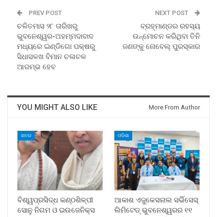
PREV POST
NEXT POST
ଚଳିତମାସ ୨୮ ତାରିଖରୁ
ବ୍ରହ୍ମାଣ୍ଡର ରହସ୍ୟ
ଭୁବନେଶ୍ୱର-ଅହମ୍ମଦାବାଦ
ଉନ୍ମୋଚନ କରିଥିବା ତିନି
ମଧ୍ୟରେ ଇଣ୍ଡିଗୋ ପକ୍ଷରୁ
ଜଣଙ୍କୁ ନୋବେଲ୍‍ ପୁରସ୍କାର
ସିଧାସଳଖ ବିମାନ ଚଳାଚଳ
ଆରମ୍ଭ ହେବ
YOU MIGHT ALSO LIKE
More From Author
ଖବର
ଓଡିଶା
ବିଶ୍ୱପ୍ରସିଦ୍ଧ କଣ୍ଠଶିଳ୍ପୀ
ଆକାଶ ଏଜୁକେସନାଲ ସର୍ଭିସେସ୍
ସୋନୁ ନିଗମ ଓ ଇଉଜେନିକ୍ସ
ଲିମିଟେଡ୍ ଭୁବନେଶ୍ୱରର ୧୧