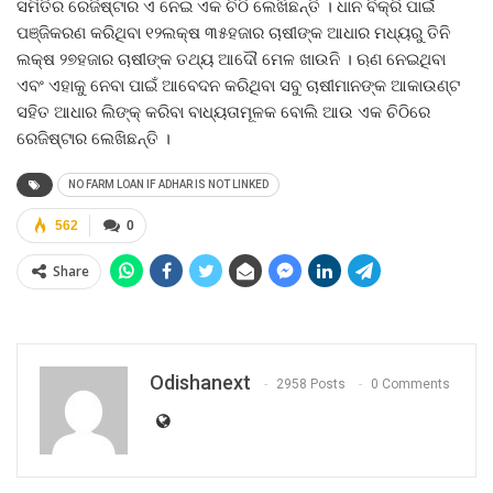
ସମିତିର ରେଜିଷ୍ଟାର ଏ ନେଇ ଏକ ଚିଠି ଲେଖିଛନ୍ତି । ଧାନ ବିକ୍ରି ପାଇଁ
ପଞ୍ଜିକରଣ କରିଥିବା ୧୨ଲକ୍ଷ ୩୫ହଜାର ଚାଷୀଙ୍କ ଆଧାର ମଧ୍ୟରୁ ତିନି
ଲକ୍ଷ ୨୭ହଜାର ଚାଷୀଙ୍କ ତଥ୍ୟ ଆଦୌ ମେଳ ଖାଉନି । ଋଣ ନେଇଥିବା
ଏବଂ ଏହାକୁ ନେବା ପାଇଁ ଆବେଦନ କରିଥିବା ସବୁ ଚାଷୀମାନଙ୍କ ଆକାଉଣ୍ଟ
ସହିତ ଆଧାର ଲିଙ୍କ୍‍ କରିବା ବାଧ୍ୟତାମୂଳକ ବୋଲି ଆଉ ଏକ ଚିଠିରେ
ରେଜିଷ୍ଟାର ଲେଖିଛନ୍ତି ।
NO FARM LOAN IF ADHAR IS NOT LINKED
562
0
Share
Odishanext
2958 Posts
0 Comments