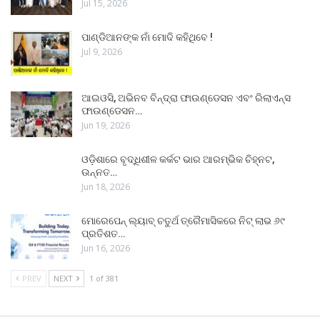
Jul 15, 2026
ପାଣ୍ଡିଆନଙ୍କ ନାଁ ମୋଦି କହିଥିବେ !
Jul 9, 2026
ଆଇଓସି, ଅଭିନବ ବିନ୍ଦ୍ରା ଫାଉଣ୍ଡେସନ ଏବଂ ରିଲାଏନ୍ସ
ଫାଉଣ୍ଡେସନ…
Jun 19, 2026
ଓଡ଼ିଶାରେ ବୃଦ୍ଧିଶୀଳ କର୍କଟ ଭାର ଆରମ୍ଭିକ ଚିହ୍ନଟ,
ଉନ୍ନତ…
Jun 18, 2026
ମୋରେପେନ୍ ଲ୍ୟାବ୍ ଚତୁର୍ଥ ତ୍ରୈମାସିକରେ ନିଟ୍ ଲାଭ ୬୯
ପ୍ରତିଶତ…
Jun 16, 2026
PREV
NEXT
1 of 381