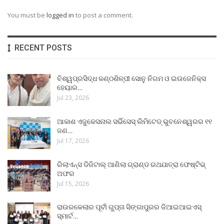
You must be
logged in
to post a comment.
RECENT POSTS
ବିଶ୍ୱପ୍ରସିଦ୍ଧ କଣ୍ଠଶିଳ୍ପୀ ସୋନୁ ନିଗମ ଓ ଇଉଜେନିକ୍ସ
ହେୟାର…
Jul 23, 2026
ଆକାଶ ଏଜୁକେସନାଲ ସର୍ଭିସେସ୍ ଲିମିଟେଡ୍ ଭୁବନେଶ୍ୱରର ୧୧
ଜଣ…
Jul 17, 2026
ରିଲାଏନ୍ସ ଡିଜିଟାଲ୍ ଆଣିଲା ଗ୍ରାଣ୍ଡ ରଥଯାତ୍ରା ଫେଷ୍ଟିଭ୍
ଅଫର
Jul 15, 2026
ରାଉରକେଲାର ପୂର୍ବୀ ଗୁପ୍ତା ସିଙ୍ଗାପୁରର ଜିଆଇଆଇଏସ୍
ସ୍ମାର୍ଟ…