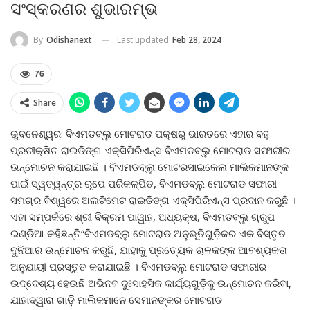
ସଂସ୍କରଣର ଶୁଭାରମ୍ଭ
Last updated
Feb 28, 2024
By
Odishanext
76
Share
ଭୁବନେଶ୍ୱର: ବିଏମଡବ୍ଲୁ ମୋଟରାଡ ପକ୍ଷରୁ ଭାରତରେ ଏହାର ବହୁ
ପ୍ରତୀକ୍ଷିତ ରାଇଡିଙ୍ଗ ଏକ୍ସିପିରିଏନ୍ସ ବିଏମଡବ୍ଲୁ ମୋଟରାଡ ସଫାରୀର
ଉନ୍ମୋଚନ କରାଯାଇଛି । ବିଏମଡବ୍ଲୁ ମୋଟରସାଇକେଲ ମାଲିକମାନଙ୍କ
ପାଇଁ ସ୍ୱତ୍ୱନ୍ତ୍ର ରୂପେ ପରିକଳ୍ପିତ, ବିଏମଡବ୍ଲୁ ମୋଟରାଡ ସଫାରୀ
ସମଗ୍ର ବିଶ୍ୱରେ ଅଲଟିମେଟ ରାଇଡିଙ୍ଗ ଏକ୍ସିପିରିଏନ୍ସ ପ୍ରଦାନ କରୁଛି ।
ଏହା ସମ୍ପର୍କରେ ଶ୍ରୀ ବିକ୍ରମ ପାୱାହ, ଅଧ୍ୟକ୍ଷ, ବିଏମଡବ୍ଲୁ ଗ୍ରୁପ
ଇଣ୍ଡିଆ କହିଛନ୍ତି“ବିଏମଡବ୍ଲୁ ମୋଟରାଡ ଅନୁଭୂତିଗୁଡ଼ିକର ଏକ ବିସ୍ତୃତ
ଦୁନିଆର ଉନ୍ମୋଚନ କରୁଛି, ଯାହାକୁ ପ୍ରତ୍ୟେକ ଚାଳକଙ୍କ ଆବଶ୍ୟକତା
ଅନୁଯାୟୀ ପ୍ରସ୍ତୁତ କରାଯାଇଛି । ବିଏମଡବ୍ଲୁ ମୋଟରାଡ ସଫାରୀର
ଉଦ୍ଦେଶ୍ୟ ହେଉଛି ଅଭିନବ ଦୁଃସାହସିକ କାର୍ଯ୍ୟଗୁଡ଼ିକୁ ଉନ୍ମୋଚନ କରିବା,
ଯାହାଦ୍ୱାରା ଗାଡ଼ି ମାଲିକମାନେ ସେମାନଙ୍କର ମୋଟରାଡ