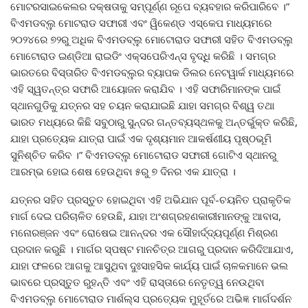
ମୋଟରସାଇକେଲର ଦକ୍ଷତାକୁ ସମ୍ପୂର୍ଣ୍ଣ ରୂପେ ବ୍ୟବହାର କରିପାରିବେ ।”
ବିଏମଡବ୍ଲୁ ମୋଟରାଡ ସଫାରୀ ଏବଂ ୱିକେଣ୍ଡ ଏସ୍କେପ ମାଧ୍ୟମରେ
୨୦୨୪ରେ ୭୨ରୁ ଅଧିକ ବିଏମଡବ୍ଲୁ ମୋଟୋରାଡ ସଫାରୀ ସହିତ ବିଏମଡବ୍ଲୁ
ମୋଟୋରାଡ ଇଣ୍ଡିଆ ରାଇଡିଂ ଏକ୍ସପେରିଏନ୍ସ ବୃଦ୍ଧି କରିଛି । ସମଗ୍ର
ଭାରତରେ ବିସ୍ତାରିତ ବିଏମଡବ୍ଲୁର ବ୍ୟାପକ ଡିଲର ନେଟୱାର୍କ ମାଧ୍ୟମରେ
ଏହି ସ୍ୱତନ୍ତ୍ର ସଫାରି ଆୟୋଜନ କରାଯିବ । ଏହି ସଫାରିମାନଙ୍କ ପାଇଁ
ସ୍ଥାନଗୁଡିକୁ ଯତ୍ନର ସହ ଚୟନ କରାଯାଇଛି ଯାହା ସମଗ୍ର ବିଶ୍ୱ ତଥା
ଭାରତ ମଧ୍ୟରେ କିଛି ସବୁଠାରୁ ସୁନ୍ଦର ଗନ୍ତବ୍ୟସ୍ଥଳକୁ ଅନ୍ତର୍ଭୁକ୍ତ କରିଛି,
ଯାହା ପ୍ରତ୍ୟେକ ଯାତ୍ରା ପାଇଁ ଏକ ଦୃଶ୍ୟମାନ ଆକର୍ଷଣୀୟ ପୃଷ୍ଠଭୂମି
ସୁନିଶ୍ଚିତ କରିବ ।” ବିଏମଡବ୍ଲୁ ମୋଟୋରାଡ ସଫାରୀ ଗୋଟିଏ ସ୍ଥାନରୁ
ଆରମ୍ଭ ହୋଇ ଶେଷ ହେଉଥିବା ୫ରୁ ୭ ଦିନର ଏକ ଯାତ୍ରା ।
ଯତ୍ନର ସହିତ ପ୍ରସ୍ତୁତ ହୋଇଥିବା ଏହି ଅଭିଯାନ ପୂର୍ବ-ଚୟନିତ ପ୍ରାକୃତିକ
ମାର୍ଗ ଦେଇ ପରିଚାଳିତ ହେଉଛି, ଯାହା ଅଂଶଗ୍ରହଣକାରୀମାନଙ୍କୁ ଆବାସ,
ମନୋରଞ୍ଜନ ଏବଂ ରୋଷେଇ ଆନନ୍ଦର ଏକ ସୌହାର୍ଦ୍ଦ୍ୟପୂର୍ଣ୍ଣ ମିଶ୍ରଣ
ପ୍ରଦାନ କରୁଛି । ମାର୍ଗର ସ୍ପଷ୍ଟ ମାନଚିତ୍ର ଆଗରୁ ପ୍ରଦାନ କରିଦିଆଯାଏ,
ଯାହା ଫଳରେ ଆଗକୁ ଆସୁଥିବା ଦୁଃସାହସିକ କାର୍ଯ୍ୟ ପାଇଁ ଚାଳକମାନେ ଭଲ
ଭାବରେ ପ୍ରସ୍ତୁତ ରୁହନ୍ତି ଏବଂ ଏହି ରାସ୍ତାରେ ନେତୃତ୍ୱ ନେଉଥିବା
ବିଏମଡବ୍ଲୁ ମୋଟୋରାଡ ମାର୍ଶଲ୍ସ ପ୍ରତ୍ୟେକ ମୁହୂର୍ତରେ ଅଭିଜ୍ଞ ମାର୍ଗଦର୍ଶନ