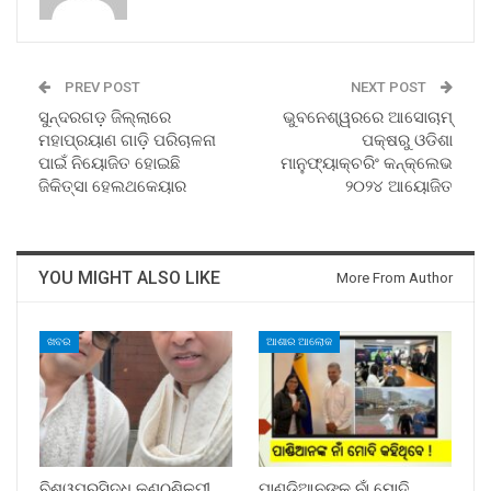
PREV POST
NEXT POST
ସୁନ୍ଦରଗଡ଼ ଜିଲ୍ଲାରେ
ଭୁବନେଶ୍ୱରରେ ଆସୋଚାମ୍
ମହାପ୍ରୟାଣ ଗାଡ଼ି ପରିଚାଳନା
ପକ୍ଷରୁ ଓଡିଶା
ପାଇଁ ନିୟୋଜିତ ହୋଇଛି
ମାନୁଫ୍ୟାକ୍‌ଚରିଂ କନ୍‌କ୍ଲେଭ
ଜିକିତ୍ସା ହେଲଥକେୟାର
୨୦୨୪ ଆୟୋଜିତ
YOU MIGHT ALSO LIKE
More From Author
ଖବର
ଆଶାର ଆଲୋକ
ବିଶ୍ୱପ୍ରସିଦ୍ଧ କଣ୍ଠଶିଳ୍ପୀ
ପାଣ୍ଡିଆନଙ୍କ ନାଁ ମୋଦି