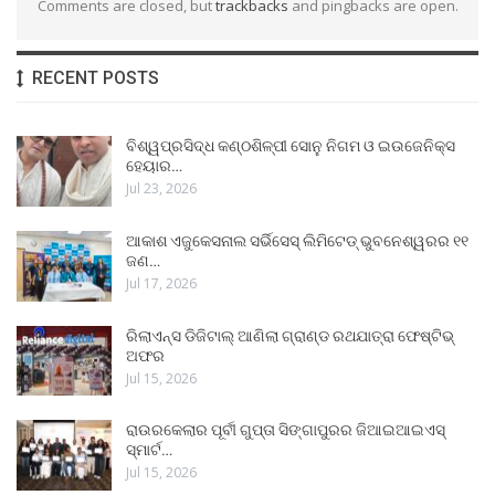
Comments are closed, but
trackbacks
and pingbacks are open.
RECENT POSTS
ବିଶ୍ୱପ୍ରସିଦ୍ଧ କଣ୍ଠଶିଳ୍ପୀ ସୋନୁ ନିଗମ ଓ ଇଉଜେନିକ୍ସ
ହେୟାର…
Jul 23, 2026
ଆକାଶ ଏଜୁକେସନାଲ ସର୍ଭିସେସ୍ ଲିମିଟେଡ୍ ଭୁବନେଶ୍ୱରର ୧୧
ଜଣ…
Jul 17, 2026
ରିଲାଏନ୍ସ ଡିଜିଟାଲ୍ ଆଣିଲା ଗ୍ରାଣ୍ଡ ରଥଯାତ୍ରା ଫେଷ୍ଟିଭ୍
ଅଫର
Jul 15, 2026
ରାଉରକେଲାର ପୂର୍ବୀ ଗୁପ୍ତା ସିଙ୍ଗାପୁରର ଜିଆଇଆଇଏସ୍
ସ୍ମାର୍ଟ…
Jul 15, 2026