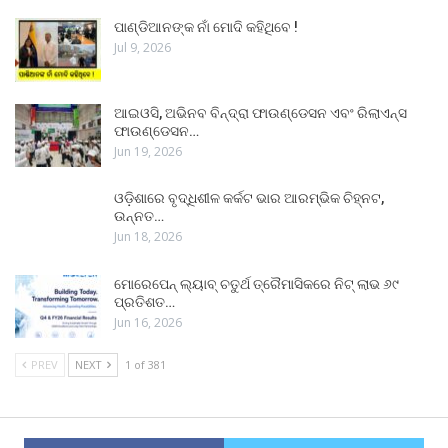
ପାଣ୍ଡିଆନଙ୍କ ନାଁ ମୋଦି କହିଥିବେ !
Jul 9, 2026
ଆଇଓସି, ଅଭିନବ ବିନ୍ଦ୍ରା ଫାଉଣ୍ଡେସନ ଏବଂ ରିଲାଏନ୍ସ
ଫାଉଣ୍ଡେସନ…
Jun 19, 2026
ଓଡ଼ିଶାରେ ବୃଦ୍ଧିଶୀଳ କର୍କଟ ଭାର ଆରମ୍ଭିକ ଚିହ୍ନଟ,
ଉନ୍ନତ…
Jun 18, 2026
ମୋରେପେନ୍ ଲ୍ୟାବ୍ ଚତୁର୍ଥ ତ୍ରୈମାସିକରେ ନିଟ୍ ଲାଭ ୬୯
ପ୍ରତିଶତ…
Jun 16, 2026
PREV
NEXT
1 of 381