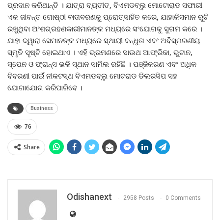
ପ୍ରଦାନ କରିଥାନ୍ତି । ଯାତ୍ରା ବ୍ୟତୀତ, ବିଏମଡବ୍ଲୁ ମୋଟୋରାଡ ସଫାରୀ
ଏକ ଜୀବନ୍ତ ଗୋଷ୍ଠୀ ବାତାବରଣକୁ ପ୍ରୋତ୍ସାହିତ କରେ, ଯାହାକିସମାନ ରୁଚି
ରଖୁଥିବା ଅଂଶଗ୍ରହଣକାରୀମାନଙ୍କ ମଧ୍ୟରେ ସଂଯୋଗକୁ ସୁଗମ କରେ ।
ଯାହା ଦ୍ୱାରା ସେମାନଙ୍କ ମଧ୍ୟରେ ସ୍ଥାୟୀ ବନ୍ଧୁତା ଏବଂ ଅବିସ୍ମରଣୀୟ
ସ୍ମୃତି ସୃଷ୍ଟି ହୋଇଥାଏ । ଏହି ଭ୍ରମଣରେ ସାଉଥ ଆଫ୍ରିକା, ଭୁଟାନ,
ସ୍ପେନ ଓ ଫ୍ରାନ୍ସ ଭଳି ସ୍ଥାନ ସାମିଲ ରହିଛି । ପଞ୍ଜିକରଣ ଏବଂ ଅଧିକ
ବିବରଣୀ ପାଇଁ ନୀକଟସ୍ଥ ବିଏମଡବ୍ଲୁ ମୋଟରାଡ ଡିଲରସିପ ସହ
ଯୋଗାଯୋଗ କରିପାରିବେ ।
Business
76
Share
Odishanext
2958 Posts
0 Comments