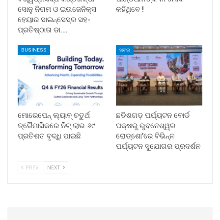
ସୋନୁ ନିଗମ ଓ ଇଉଜେନିକ୍ସ
କହିଥିବେ !
ହେୟାର ସାଇନ୍ସେସ୍ର ସହ-
ପ୍ରତିଷ୍ଠାତା ଡା.…
BUSINESS
ଖବର
ମୋରେପେନ୍ ଲ୍ୟାବ୍ ଚତୁର୍ଥ
ଛତିଶଗଡ଼ ପର୍ଯ୍ୟଟନ ବୋର୍ଡ
ତ୍ରୈମାସିକରେ ନିଟ୍ ଲାଭ ୬୯
ପକ୍ଷରୁ ଭୁବନେଶ୍ୱର
ପ୍ରତିଶତ ବୃଦ୍ଧି ପାଇଛି
ରୋଡ୍‌ଶୋ’ରେ ବିଭିନ୍ନ
ପର୍ଯ୍ୟଟନ ସୁଯୋଗର ପ୍ରଦର୍ଶନ
PREV
NEXT