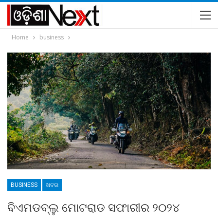
Home
business
BUSINESS
ଖବର
ବିଏମଡବ୍ଲୁ ମୋଟରାଡ ସଫାରୀର ୨୦୨୪