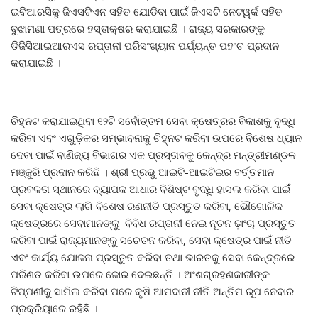
ଇବିଆରସିକୁ ଜିଏସଟିଏନ ସହିତ ଯୋଡିବା ପାଇଁ ଜିଏସଟି ନେଟୱର୍କ ସହିତ
ବୁଝାମଣା ପତ୍ରରେ ହସ୍ତାକ୍ଷର କରାଯାଇଛି । ରାଜ୍ୟ ସରକାରଙ୍କୁ
ଡିଜିସିଆଇଆରଏସ ରପ୍ତାନୀ ପରିସଂଖ୍ୟାନ ପର୍ଯ୍ୟନ୍ତ ପହଂଚ ପ୍ରଦାନ
କରାଯାଇଛି ।
ଚିହ୍ନଟ କରାଯାଇଥିବା ୧୨ଟି ସର୍ବୋତ୍ତମ ସେବା କ୍ଷେତ୍ରର ବିକାଶକୁ ବୃଦ୍ଧି
କରିବା ଏବଂ ଏଗୁଡ଼ିକର ସମ୍ଭାବନାକୁ ଚିହ୍ନଟ କରିବା ଉପରେ ବିଶେଷ ଧ୍ୟାନ
ଦେବା ପାଇଁ ବାଣିଜ୍ୟ ବିଭାଗର ଏକ ପ୍ରସ୍ତାବକୁ କେନ୍ଦ୍ର ମନ୍ତ୍ରୀମଣ୍ଡଳ
ମଞ୍ଜୁରି ପ୍ରଦାନ କରିଛି । ଶ୍ରୀ ପ୍ରଭୁ ଆଇଟି-ଆଇଟିଇର ବର୍ତ୍ତମାନ
ପ୍ରବଳତା ସ୍ଥାନରେ ବ୍ୟାପକ ଆଧାର ବିଶିଷ୍ଟ ବୃଦ୍ଧି ହାସଲ କରିବା ପାଇଁ
ସେବା କ୍ଷେତ୍ର ଲାଗି ବିଶେଷ ରଣନୀତି ପ୍ରସ୍ତୁତ କରିବା, ଭୌଗୋଳିକ
କ୍ଷେତ୍ରରେ ସେବାମାନଙ୍କୁ ବିବିଧ ରପ୍ତାନୀ ନେଇ ନୂତନ ଢ଼ାଂଚା ପ୍ରସ୍ତୁତ
କରିବା ପାଇଁ ରାଜ୍ୟମାନଙ୍କୁ ସଚେତନ କରିବା, ସେବା କ୍ଷେତ୍ର ପାଇଁ ନୀତି
ଏବଂ କାର୍ଯ୍ୟ ଯୋଜନା ପ୍ରସ୍ତୁତ କରିବା ତଥା ଭାରତକୁ ସେବା କେନ୍ଦ୍ରରେ
ପରିଣତ କରିବା ଉପରେ ଜୋର ଦେଇଛନ୍ତି । ଅଂଶଗ୍ରହଣକାରୀଙ୍କ
ଟିପ୍ପଣୀକୁ ସାମିଲ କରିବା ପରେ କୃଷି ଆମଦାନୀ ନୀତି ଅନ୍ତିମ ରୂପ ନେବାର
ପ୍ରକ୍ରିୟାରେ ରହିଛି ।