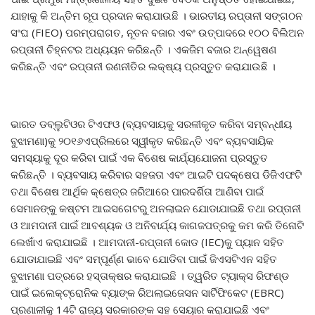
ଯାହାକୁ କି ଅନ୍ତିମ ରୂପ ପ୍ରଦାନ କରାଯାଉଛି । ଭାରତୀୟ ରପ୍ତାନୀ ସଙ୍ଗଠନ
ସଂଘ (FIEO) ପରମ୍ପରାଗତ, ନୂତନ ବଜାର ଏବଂ ଉତ୍ପାଦରେ ୧୦୦ ବିଲିଅନ
ରପ୍ତାନୀ ଚିହ୍ନଟର ଅଧ୍ୟୟନ କରିଛନ୍ତି । ଏକଜିମ ବଜାର ଅନ୍ୱେଷଣ
କରିଛନ୍ତି ଏବଂ ରପ୍ତାନୀ ରଣନୀତିର ଲକ୍ଷ୍ୟ ପ୍ରସ୍ତୁତ କରାଯାଉଛି ।
ଭାରତ ଡବ୍ଲୁଟିଓର ଟିଏଫଓ (ବ୍ୟବସାୟକୁ ସରଳୀକୃତ କରିବା ସମ୍ବନ୍ଧୀୟ
ବୁଝାମଣା)କୁ ୨୦୧୬ଏପ୍ରିଲରେ ସ୍ୱୀକୃତ କରିଛନ୍ତି ଏବଂ ବ୍ୟବସାୟିକ
ସମସ୍ୟାକୁ ଦୂର କରିବା ପାଇଁ ଏକ ବିଶେଷ କାର୍ଯ୍ୟଯୋଜନା ପ୍ରସ୍ତୁତ
କରିଛନ୍ତି । ବ୍ୟବସାୟ କରିବାର ସହଜତା ଏବଂ ଆଇଟି ପଦକ୍ଷେପ ଡିଜିଏଫଟି
ତଥା ବିଶେଷ ଆର୍ଥିକ କ୍ଷେତ୍ର ଜରିଆରେ ପାରଦର୍ଶିତା ଆଣିବା ପାଇଁ
ସେମାନଙ୍କୁ କଷ୍ଟମ ଆଇସଗେଟରୁ ଅନଲାଇନ ଯୋଡାଯାଇଛି ତଥା ରପ୍ତାନୀ
ଓ ଆମଦାନୀ ପାଇଁ ଆବଶ୍ୟକ ଓ ଅନିବାର୍ଯ୍ୟ କାଗଜପତ୍ରକୁ କମ କରି ତିନୋଟି
ଲେଖାଁଏ କରାଯାଇଛି । ଆମଦାନୀ-ରପ୍ତାନୀ କୋଡ (IEC)କୁ ପ୍ୟାନ ସହିତ
ଯୋଡାଯାଇଛି ଏବଂ ସମ୍ପୂର୍ଣ୍ଣ ଭାବେ ଯୋଡିବା ପାଇଁ ଜିଏସଟିଏନ ସହିତ
ବୁଝାମଣା ପତ୍ରରେ ହସ୍ତାକ୍ଷର କରାଯାଇଛି । ତ୍ୱରିତ ଟ୍ୟାକ୍ସ ରିଫଣ୍ଡ
ପାଇଁ ଇଲେକ୍ଟ୍ରୋନିକ ବ୍ୟାଙ୍କ ରିଅଲାଇଜେସନ ସାର୍ଟିଫିକେଟ (EBRC)
ପ୍ରଣାଳୀକୁ 14ଟି ରାଜ୍ୟ ସରକାରଙ୍କ ସହ ସେୟାର କରାଯାଇଛି ଏବଂ