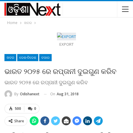
Home
ଖବର
EXPORT
ଖବର
ଦେଶ-ବିଦେଶ
ବଜାର
ଭାରତ ୨୦୨୫ ରେ ରପ୍ତାନୀ ଦୁଇଗୁଣ କରିବ
ଭାରତ ୨୦୨୫ ରେ ରପ୍ତାନୀ ଦୁଇଗୁଣ କରିବ
On
Aug 31, 2018
By
Odishanext
500
0
Share