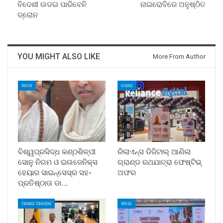
ବିଦେଶୀ ଉଡଇ ପାରିବେନି
ନାଇରୋବିରେ ଅନୁଷ୍ଠିତ
ଡ୍ରୋନ
YOU MIGHT ALSO LIKE
More From Author
ଖବର
ବଜାର
ବିଶ୍ୱପ୍ରସିଦ୍ଧ କଣ୍ଠଶିଳ୍ପୀ
ରିଲାଏନ୍ସ ଡିଜିଟାଲ୍ ଆଣିଲା
ସୋନୁ ନିଗମ ଓ ଇଉଜେନିକ୍ସ
ଗ୍ରାଣ୍ଡ ରଥଯାତ୍ରା ଫେଷ୍ଟିଭ୍
ହେୟାର ସାଇନ୍ସେସ୍ର ସହ-
ଅଫର
ପ୍ରତିଷ୍ଠାତା ଡା.…
ଆଶାର ଆଲୋକ
ଖବର