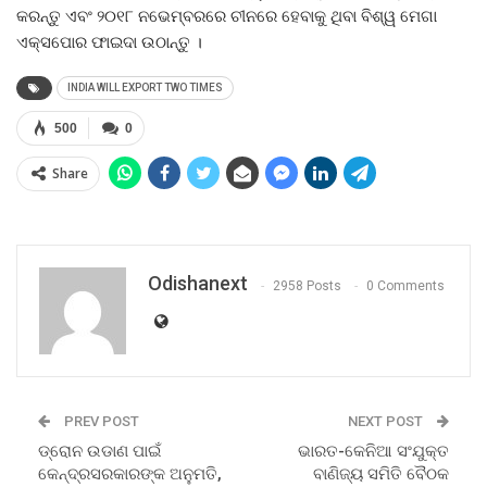
କରନ୍ତୁ ଏବଂ ୨୦୧୮ ନଭେମ୍ବରରେ ଚୀନରେ ହେବାକୁ ଥିବା ବିଶ୍ୱ ମେଗା
ଏକ୍ସପୋର ଫାଇଦା ଉଠାନ୍ତୁ ।
INDIA WILL EXPORT TWO TIMES
500
0
Share
Odishanext
2958 Posts
0 Comments
PREV POST
NEXT POST
ଡ୍ରୋନ ଉଡାଣ ପାଇଁ
ଭାରତ-କେନିଆ ସଂଯୁକ୍ତ
କେନ୍ଦ୍ରସରକାରଙ୍କ ଅନୁମତି,
ବାଣିଜ୍ୟ ସମିତି ବୈଠକ