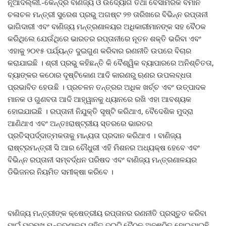
ନୂଆଦିଲ୍ଲୀ.-କେନ୍ଦ୍ର ବାଣିଜ୍ୟ ଓ ଉଦ୍ୟୋଗ ତଥା ବେସାମରିକ ବିମାନ
ଚଳାଚଳ ମନ୍ତ୍ରୀ ସୁରେଶ ପ୍ରଭୁ ଅଗଷ୍ଟ ୨୭ ତାରିଖରେ ବିଭିନ୍ନ ରପ୍ତାନୀ
ଭାଗିଦାରୀ ଏବଂ ବାଣିଜ୍ୟ ମନ୍ତ୍ରଣାଳୟର ଅଧିକାରୀମାନଙ୍କ ସହ ବୈଠକ
କରିଥିଲେ ଯେଉଁଥିରେ ଭାରତର ରପ୍ତାନୀରେ ନୂତନ ଶକ୍ତି ଭରିବା ଏବଂ
ଏହାକୁ ୨୦୧୫ ପର୍ଯ୍ୟନ୍ତ ଦୁଇଗୁଣ କରିବାର ରଣନୀତି ଉପରେ ବିଚାର
କରାଯାଇଛି । ଶ୍ରୀ ପ୍ରଭୁ କହିଛନ୍ତି କି ବୈଶ୍ୱିକ ବ୍ୟାପାରରେ ଅନିଶ୍ଚିତତା,
ବ୍ୟାଙ୍କର କଠୋର ଦୃଷ୍ଟିକୋଣ ଆଦି କାରଣରୁ ଋଣର ଉପଲବ୍ଧତା
ପ୍ରଭାବିତ ହେଉଛି । ପ୍ରଚଳନ ତନ୍ତ୍ରର ଅଧିକ ଖର୍ଚ୍ଚ ଏବଂ ଉତ୍ପାଦକ
ମାନକ ଓ ଗୁଣବତା ଆଦି ଆହ୍ୱାନକୁ ଧ୍ୟାନରେ ରଖି ଏହା ଆବଶ୍ୟକ
ହୋଇଯାଇଛି । ରପ୍ତାନୀ ନିଯୁକ୍ତି ସୃଷ୍ଟି କରିଥାଏ, ବୈଦେଶିକ ମୁଦ୍ରା
ଆଣିଥାଏ ଏବଂ ଅନ୍ତଃରାଷ୍ଟ୍ରୀୟ ସ୍ତରରେ ଭାରତର
ପ୍ରତିସ୍ପର୍ଦ୍ଦାତ୍ମକତାକୁ ମାନ୍ୟତା ପ୍ରଦାନ କରିଥାଏ । ବାଣିଜ୍ୟ
ରାଷ୍ଟ୍ରମନ୍ତ୍ରୀ ସି ଆର ଚୌଧୁରୀ ଏହି ମିଶନର ଅଧ୍ୟକ୍ଷ ହେବେ ଏବଂ
ବିଭିନ୍ନ ରପ୍ତାନୀ ସମ୍ବର୍ଦ୍ଧନ ପରିଷଦ ଏବଂ ବାଣିଜ୍ୟ ମନ୍ତ୍ରଣାଳୟର
ଡିଭିଜନର ନିୟମିତ ସମୀକ୍ଷା କରିବେ ।
ବାଣିଜ୍ୟ ମନ୍ତ୍ରୀଙ୍କ କ୍ଷେତ୍ରୀୟ ରପ୍ତାନର ରଣନୀତି ପ୍ରସ୍ତୁତ କରିବା
ପାଇଁ ପ୍ରମୁଖ ମନ୍ତ୍ରଣାଳୟ ସହିତ ଦୁଇଟି ବୈଠକ ଅନୁଷ୍ଠିତ ହୋଇଯାଇଛି,