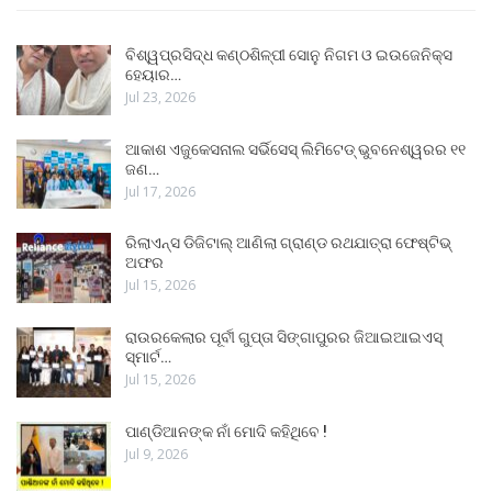
ବିଶ୍ୱପ୍ରସିଦ୍ଧ କଣ୍ଠଶିଳ୍ପୀ ସୋନୁ ନିଗମ ଓ ଇଉଜେନିକ୍ସ
ହେୟାର…
Jul 23, 2026
ଆକାଶ ଏଜୁକେସନାଲ ସର୍ଭିସେସ୍ ଲିମିଟେଡ୍ ଭୁବନେଶ୍ୱରର ୧୧
ଜଣ…
Jul 17, 2026
ରିଲାଏନ୍ସ ଡିଜିଟାଲ୍ ଆଣିଲା ଗ୍ରାଣ୍ଡ ରଥଯାତ୍ରା ଫେଷ୍ଟିଭ୍
ଅଫର
Jul 15, 2026
ରାଉରକେଲାର ପୂର୍ବୀ ଗୁପ୍ତା ସିଙ୍ଗାପୁରର ଜିଆଇଆଇଏସ୍
ସ୍ମାର୍ଟ…
Jul 15, 2026
ପାଣ୍ଡିଆନଙ୍କ ନାଁ ମୋଦି କହିଥିବେ !
Jul 9, 2026