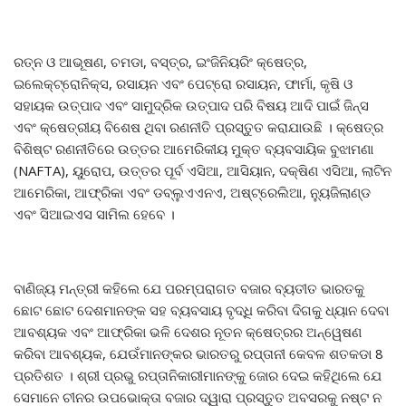
ରତ୍ନ ଓ ଆଭୂଷଣ, ଚମଡା, ବସ୍ତ୍ର, ଇଂଜିନିୟରିଂ କ୍ଷେତ୍ର,
ଇଲେକ୍ଟ୍ରୋନିକ୍ସ, ରସାୟନ ଏବଂ ପେଟ୍ରୋ ରସାୟନ, ଫାର୍ମା, କୃଷି ଓ
ସହାୟକ ଉତ୍ପାଦ ଏବଂ ସାମୁଦ୍ରିକ ଉତ୍ପାଦ ପରି ବିଷୟ ଆଦି ପାଇଁ ଜିନ୍ସ
ଏବଂ କ୍ଷେତ୍ରୀୟ ବିଶେଷ ଥିବା ରଣନୀତି ପ୍ରସ୍ତୁତ କରାଯାଉଛି । କ୍ଷେତ୍ର
ବିଶିଷ୍ଟ ରଣନୀତିରେ ଉତ୍ତର ଆମେରିକୀୟ ମୁକ୍ତ ବ୍ୟବସାୟିକ ବୁଝାମଣା
(NAFTA), ୟୁରୋପ, ଉତ୍ତର ପୂର୍ବ ଏସିଆ, ଆସିୟାନ, ଦକ୍ଷିଣ ଏସିଆ, ଲାଟିନ
ଆମେରିକା, ଆଫ୍ରିକା ଏବଂ ଡବ୍ଲୁଏଏନଏ, ଅଷ୍ଟ୍ରେଲିଆ, ନ୍ୟୁଜିଲାଣ୍ଡ
ଏବଂ ସିଆଇଏସ ସାମିଲ ହେବେ ।
ବାଣିଜ୍ୟ ମନ୍ତ୍ରୀ କହିଲେ ଯେ ପରମ୍ପରାଗତ ବଜାର ବ୍ୟତୀତ ଭାରତକୁ
ଛୋଟ ଛୋଟ ଦେଶମାନଙ୍କ ସହ ବ୍ୟବସାୟ ବୃଦ୍ଧି କରିବା ଦିଗକୁ ଧ୍ୟାନ ଦେବା
ଆବଶ୍ୟକ ଏବଂ ଆଫ୍ରିକା ଭଳି ଦେଶର ନୂତନ କ୍ଷେତ୍ରର ଅନ୍ୱେଷଣ
କରିବା ଆବଶ୍ୟକ, ଯେଉଁମାନଙ୍କର ଭାରତରୁ ରପ୍ତାନୀ କେବଳ ଶତକଡା 8
ପ୍ରତିଶତ । ଶ୍ରୀ ପ୍ରଭୁ ରପ୍ତାନିକାରୀମାନଙ୍କୁ ଜୋର ଦେଇ କହିଥିଲେ ଯେ
ସେମାନେ ଚୀନର ଉପଭୋକ୍ତା ବଜାର ଦ୍ୱାରା ପ୍ରସ୍ତୁତ ଅବସରକୁ ନଷ୍ଟ ନ