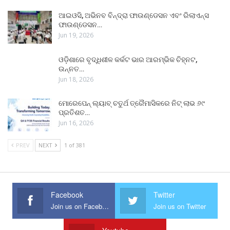
ଆଇଓସି, ଅଭିନବ ବିନ୍ଦ୍ରା ଫାଉଣ୍ଡେସନ ଏବଂ ରିଲାଏନ୍ସ
ଫାଉଣ୍ଡେସନ…
Jun 19, 2026
ଓଡ଼ିଶାରେ ବୃଦ୍ଧିଶୀଳ କର୍କଟ ଭାର ଆରମ୍ଭିକ ଚିହ୍ନଟ,
ଉନ୍ନତ…
Jun 18, 2026
ମୋରେପେନ୍ ଲ୍ୟାବ୍ ଚତୁର୍ଥ ତ୍ରୈମାସିକରେ ନିଟ୍ ଲାଭ ୬୯
ପ୍ରତିଶତ…
Jun 16, 2026
PREV
NEXT
1 of 381
Facebook
Twitter
Join us on Facebook
Join us on Twitter