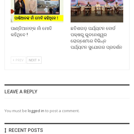
ପାଣ୍ଡିଆନଙ୍କ ନାଁ ମୋଦି
ଛତିଶଗଡ଼ ପର୍ଯ୍ୟଟନ ବୋର୍ଡ
କହିଥିବେ !
ପକ୍ଷରୁ ଭୁବନେଶ୍ୱର
ରୋଡ୍‌ଶୋ’ରେ ବିଭିନ୍ନ
ପର୍ଯ୍ୟଟନ ସୁଯୋଗର ପ୍ରଦର୍ଶନ
PREV
NEXT
LEAVE A REPLY
You must be
logged in
to post a comment.
RECENT POSTS