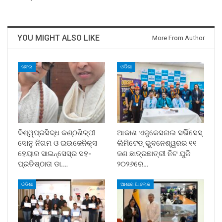
YOU MIGHT ALSO LIKE
More From Author
ଖବର
ଓଡିଶା
ବିଶ୍ୱପ୍ରସିଦ୍ଧ କଣ୍ଠଶିଳ୍ପୀ
ଆକାଶ ଏଜୁକେସନାଲ ସର୍ଭିସେସ୍
ସୋନୁ ନିଗମ ଓ ଇଉଜେନିକ୍ସ
ଲିମିଟେଡ୍ ଭୁବନେଶ୍ୱରର ୧୧
ହେୟାର ସାଇନ୍ସେସ୍ର ସହ-
ଜଣ ଛାତ୍ରଛାତ୍ରୀ ନିଟ ଯୁଜି
ପ୍ରତିଷ୍ଠାତା ଡା.…
୨୦୨୬ରେ…
ଓଡିଶା
ଆଶାର ଆଲୋକ