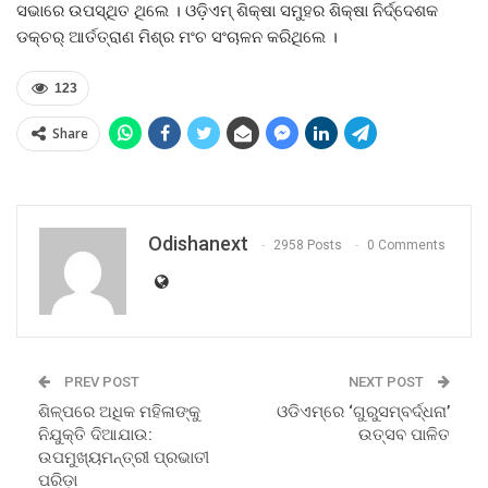
ସଭାରେ ଉପସ୍ଥିତ ଥିଲେ । ଓଡ଼ିଏମ୍ ଶିକ୍ଷା ସମୁହର ଶିକ୍ଷା ନିର୍ଦ୍ଦେଶକ
ଡକ୍ଚର୍ ଆର୍ତତ୍ରାଣ ମିଶ୍ର ମଂଚ ସଂଚାଳନ କରିଥିଲେ ।
123
Share
Odishanext
2958 Posts
0 Comments
PREV POST
NEXT POST
ଶିଳ୍ପରେ ଅଧିକ ମହିଳାଙ୍କୁ
ଓଡିଏମ୍‌ରେ ‘ଗୁରୁସମ୍ବର୍ଦ୍ଧନା’
ନିଯୁକ୍ତି ଦିଆଯାଉ:
ଉତ୍ସବ ପାଳିତ
ଉପମୁଖ୍ୟମନ୍ତ୍ରୀ ପ୍ରଭାତୀ
ପରିଡ଼ା