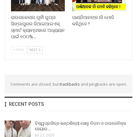
ରାଉରକେଲାର ପୂର୍ବୀ ଗୁପ୍ତା
ପାଣ୍ଡିଆନଙ୍କ ନାଁ ମୋଦି
ସିଙ୍ଗାପୁରର ଜିଆଇଆଇଏସ୍
କହିଥିବେ !
ସ୍ମାର୍ଟ କ୍ୟାମ୍ପସରେ ଅଧ୍ୟୟନ
ପାଇଁ ୧୦୦%…
PREV
NEXT
Comments are closed, but
trackbacks
and pingbacks are open.
RECENT POSTS
ବିଶ୍ୱପ୍ରସିଦ୍ଧ କଣ୍ଠଶିଳ୍ପୀ ସୋନୁ ନିଗମ ଓ ଇଉଜେନିକ୍ସ
ହେୟାର…
Jul 23, 2026