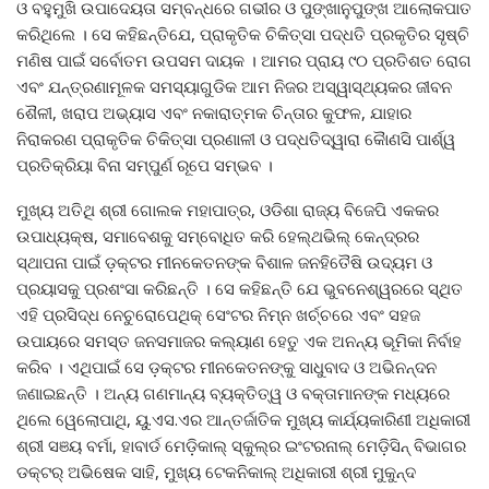
ଓ ବହୁମୁଖି ଉପାଦେୟତା ସମ୍ବନ୍ଧରେ ଗଭୀର ଓ ପୁଙ୍ଖାନୁପୁଙ୍ଖ ଆଲୋକପାତ
କରିଥିଲେ । ସେ କହିଛନ୍ତିଯେ, ପ୍ରାକୃତିକ ଚିକିତ୍ସା ପଦ୍ଧତି ପ୍ରକୃତିର ସୃଷ୍ଚି
ମଣିଷ ପାଇଁ ସର୍ବୋତମ ଉପସମ ଦାୟକ । ଆମର ପ୍ରାୟ ୯୦ ପ୍ରତିଶତ ରୋଗ
ଏବଂ ଯନ୍ତ୍ରଣାମୂଳକ ସମସ୍ୟାଗୁଡିକ ଆମ ନିଜର ଅସ୍ୱାସ୍ଥ୍ୟକର ଜୀବନ
ଶୈଳୀ, ଖରାପ ଅଭ୍ୟାସ ଏବଂ ନକାରାତ୍ମକ ଚିନ୍ତାର କୁଫଳ, ଯାହାର
ନିରାକରଣ ପ୍ରାକୃତିକ ଚିକିତ୍ସା ପ୍ରଣାଳୀ ଓ ପଦ୍ଧତିଦ୍ୱାରା କୈାଣସି ପାର୍ଶ୍ୱ
ପ୍ରତିକ୍ରିୟା ବିନା ସମ୍ପୁର୍ଣ ରୂପେ ସମ୍ଭବ ।
ମୁଖ୍ୟ ଅତିଥି ଶ୍ରୀ ଗୋଲକ ମହାପାତ୍ର, ଓଡିଶା ରାଜ୍ୟ ବିଜେପି ଏକକର
ଉପାଧ୍ୟକ୍ଷ, ସମାବେଶକୁ ସମ୍ବୋଧିତ କରି ହେଲ୍ଥଭିଲ୍ କେନ୍ଦ୍ରର
ସ୍ଥାପନା ପାଇଁ ଡ଼କ୍ଟର ମୀନକେତନଙ୍କ ବିଶାଳ ଜନହିତୈଷି ଉଦ୍ୟମ ଓ
ପ୍ରୟାସକୁ ପ୍ରଶଂସା କରିଛନ୍ତି । ସେ କହିଛନ୍ତି ଯେ ଭୁବନେଶ୍ୱରରେ ସ୍ଥିତ
ଏହି ପ୍ରସିଦ୍ଧ ନେଚୁରୋପେଥିକ୍ ସେଂଟର ନିମ୍ନ ଖର୍ଚ୍ଚରେ ଏବଂ ସହଜ
ଉପାୟରେ ସମସ୍ତ ଜନସମାଜର କଲ୍ୟାଣ ହେତୁ ଏକ ଅନନ୍ୟ ଭୂମିକା ନିର୍ବାହ
କରିବ । ଏଥିପାଇଁ ସେ ଡ଼କ୍ଟର ମୀନକେତନଙ୍କୁ ସାଧୁବାଦ ଓ ଅଭିନନ୍ଦନ
ଜଣାଇଛନ୍ତି । ଅନ୍ୟ ଗଣମାନ୍ୟ ବ୍ୟକ୍ତିତ୍ୱ ଓ ବକ୍ତାମାନଙ୍କ ମଧ୍ୟରେ
ଥିଲେ ୱେଲୋପାଥି, ୟୁ.ଏସ.ଏର ଆନ୍ତର୍ଜାତିକ ମୁଖ୍ୟ କାର୍ଯ୍ୟକାରିଣୀ ଅଧିକାରୀ
ଶ୍ରୀ ସଞୟ ବର୍ମା, ହାବାର୍ଡ ମେଡ଼ିକାଲ୍ ସ୍କୁଲ୍‌ର ଇଂଟରନାଲ୍ ମେଡ଼ିସିନ୍ ବିଭାଗର
ଡକ୍ଟର୍ ଅଭିଷେକ ସାହି, ମୁଖ୍ୟ ଟେକନିକାଲ୍ ଅଧିକାରୀ ଶ୍ରୀ ମୁକୁନ୍ଦ