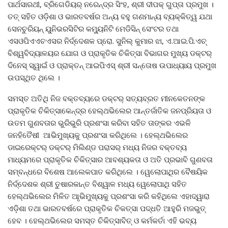
ପାର୍ଥସାରଥୀ, ବ୍ରିଗେଡିୟର୍ ନରେନ୍ଦ୍ର ସିଂହ, ଶ୍ରୀ ଦୀପକ୍ ଗୁପ୍ତା ପ୍ରମୁଖ ।
ତତ୍ ସହିତ ଓଡ଼ିଶା ଓ ଭାରତବର୍ଷର ଅନ୍ୟ ବହୁ ଗଣମାନ୍ୟ ବ୍ୟକ୍କିତ୍ୱ ଯଥା
ସେନଚୁରିୟନ୍ ୟୁନିଭରସିଟିର କମ୍ୟୁନିଟି ମେଡିସିନ୍ ସେଂଟର ତଥା
ଏସଓପିଏଏଚଏସର ନିର୍ଦ୍ଦେଶକ ପ୍ରୋ. ସୁନିଲ୍ କୁମାର ଝା, ଏ.ଆଇ.ପି.ଏଚ୍
ବିଶ୍ୱବିଦ୍ୟାଳୟର ଯୋଗ ଓ ପ୍ରାକୃତିକ ଚିକିତ୍ସା ବିଭାଗର ମୁଖ୍ୟ ଡକ୍ଟର୍
ଦିନେସ୍ ସ୍ୱାଇଁ ଓ ପ୍ରାକ୍ତନ୍ ଆଇପିଏସ୍ ଶ୍ରୀ ସନ୍ତୋଷ ଉପାଧ୍ୟାୟ ପ୍ରମୁଖ
ଉପସ୍ଥିତ ଥିଲେ ।
ସମସ୍ତ ଅତିଥି ନିଜ ବକ୍ତବ୍ୟରେ ଡକ୍ଟର୍ ସତ୍ୟବ୍ରତ ମୀନକେତନଙ୍କ
ପ୍ରାକୃତିକ ଚିକିତ୍ସାକେନ୍ଦ୍ର ହେଲ୍ଥଭିଲେର ଆନ୍ତର୍ଜାତିକ ଜନପ୍ରିୟତା ଓ
ଉତମ ଗୁଣବତାର ଭୁରିଭୁରି ପ୍ରଶଂସା କରିବା ସହିତ ତାଙ୍କର ଏଭଳି
ଜନହିତୈଷୀ ଆଭିମୁଖ୍ୟକୁ ପ୍ରଶଂସା କରିଥିଲେ । ହେଲ୍ଥଭିଲେର
ଡାଇରେକ୍ଟର୍ ଡକ୍ଟର୍ ମିଲିଣ୍ଡ ପରାସର୍ ମଧ୍ୟ ନିଜର ବକ୍ତବ୍ୟ
ମାଧ୍ୟମରେ ପ୍ରାକୃତିକ ଚିକିତ୍ସାର ଆବଶ୍ୟକତା ଓ ଅତି ପ୍ରଭାବି ଗୁଣବତା
ସମ୍ବନ୍ଧରେ ବିଶେଷ ଆଲେକପାତ କରିଥିଲେ । ୱେଲୋପାଥିର ବୈଷୟିକ
ନିର୍ଦ୍ଦେଶକ ଶ୍ରୀ ତୁଷାରକାନ୍ତ ବିଶ୍ୱାଳ ମଧ୍ୟ ୱେଲୋପାଥି ସହିତ
ହେଲ୍ଥଭିଲେର ମିଳିତ ଆୃଭିମୁଖ୍ୟକୁ ପ୍ରଶଂସା କରି କହିଥିଲେ ଏହାଦ୍ୱାରା
ଏଡ଼ିଶା ତଥା ଭାରତବର୍ଷରେ ପ୍ରାକୃତିକ ଚିକତ୍ସା ପଦ୍ଧତି ଆହୁରି ମଜଭୁତ୍
ହେବ । ହେଲ୍ଥଭିଲେର ସମସ୍ତ ଚିକିତ୍ସାବିତ୍ ଓ କର୍ମକର୍ତା ଏହି ଭବ୍ୟ