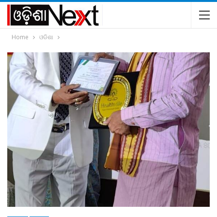
Home
ଓଡିଶା