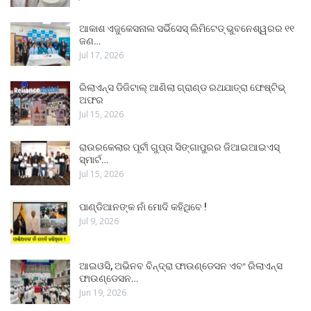
ଆକାଶ ଏଜୁକେସନାଲ ସର୍ଭିସେସ୍ ଲିମିଟେଡ୍ ଭୁବନେଶ୍ୱରର ୧୧
ଜଣ…
Jul 17, 2026
ରିଲାଏନ୍ସ ଡିଜିଟାଲ୍ ଆଣିଲା ଗ୍ରାଣ୍ଡ ରଥଯାତ୍ରା ଫେଷ୍ଟିଭ୍
ଅଫର
Jul 15, 2026
ରାଉରକେଲାର ପୂର୍ବୀ ଗୁପ୍ତା ସିଙ୍ଗାପୁରର ଜିଆଇଆଇଏସ୍
ସ୍ମାର୍ଟ…
Jul 15, 2026
ପାଣ୍ଡିଆନଙ୍କ ନାଁ ମୋଦି କହିଥିବେ !
Jul 9, 2026
ଆଇଓସି, ଅଭିନବ ବିନ୍ଦ୍ରା ଫାଉଣ୍ଡେସନ ଏବଂ ରିଲାଏନ୍ସ
ଫାଉଣ୍ଡେସନ…
Jun 19, 2026