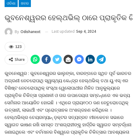
ଓଡିଶା
ଖବର
ଭୁବନେଶ୍ୱରର ହେଲ୍ଥଭିଲ୍ ଠାରେ ପ୍ରାକୃତିକ 
Last updated
Sep 4, 2024
By
Odishanext
123
Share
ଭୁବନେଶ୍ୱର : ଭୁବନେଶ୍ୱରର ଭାଲୁଙ୍କା, ବାରଙ୍ଗରେ ସ୍ଥିତ ପୂର୍ବ ଭାରତର
ଅଗ୍ରଣୀ ନେଚରୋପାଥି ସ୍ୱାସ୍ଥ୍ୟ କେନ୍ଦ୍ର ହେଲ୍ଥଭିଲ୍ ତଥା ୟୁ.ଏସ୍‌.ଏର
ବିଶିଷ୍ଟ ନେଚରୋପାଥିକ୍ ସଂସ୍ଥା ୱେଲୋପାଥୀର ମିଳିତ ଆନୁକୁଲ୍ୟରେ
ପ୍ରାକୃତିକ ଚିକିତ୍ସା ପ୍ରଣାଳୀ ଓ ତାର ଉପାଦେୟତା ସମ୍ବନ୍ଧରେ ଏକ ଭବ୍ୟ
ସେମିନାର ଆୟୋଜିତ ହୋଇଛି । ଏଥିରେ ପ୍ରାୟ୧୦୦ ଜଣ ନେଚୁରୋପେଥିକ୍
ଉତ୍ସାହୀ, ଲାଭାର୍ଥୀ ଏବଂ ପ୍ରୋତ୍ସାହକ ଅଂଶଗ୍ରହଣ କରିଥିଲେ ।
ହେଲ୍ଥଭିଲ୍‌ର ଚେୟରମ୍ୟାନ୍ ଡ଼କ୍ଟର ସତ୍ୟବ୍ରତ ମୀନକେତନ ସଭାରେ
ସ୍ୱାଗତ ଭାଷଣ ରଖି ସମସ୍ତ ଅଂଶଗ୍ରାହୀଙ୍କୁ ହାର୍ଦ୍ଦିକ ସ୍ୱାଗତ ସମ୍ବର୍ଦ୍ଧନା
ଜଣାଇଥିଲେ ଏବଂ ବର୍ତମାନର ବିଶ୍ୱରେ ପ୍ରାକୃତିକ ଚିକିତ୍ସାର ଆବଶ୍ୟକତା