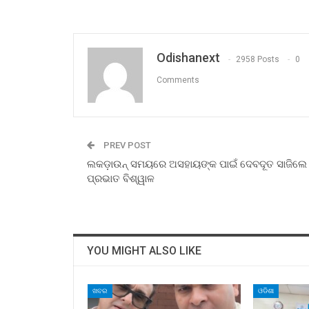
Odishanext
2958 Posts
0
Comments
PREV POST
ଲକଡ଼ାଉନ୍ ସମୟରେ ଅସହାୟଙ୍କ ପାଇଁ ଦେବଦୂତ ସାଜିଲେ
ପ୍ରଭାତ ବିଶ୍ୱାଳ
YOU MIGHT ALSO LIKE
ଖବର
ଓଡିଶା