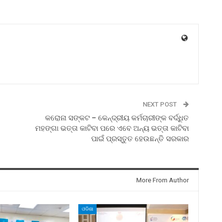
NEXT POST
କରୋନା ସଙ୍କଟ – କେନ୍ଦ୍ରୀୟ କର୍ମଚାରୀଙ୍କ ବର୍ଦ୍ଧିତ
ମହଙ୍ଗା ଭତ୍ତା କାଟିବା ପରେ ଏବେ ଅନ୍ୟ ଭତ୍ତା କାଟିବା
ପାଇଁ ପ୍ରସ୍ତୁତ ହେଉଛନ୍ତି ସରକାର
More From Author
ଓଡିଶା