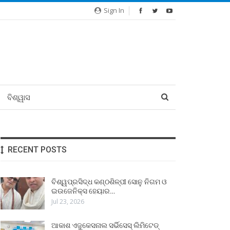
Sign In
ବିଶ୍ୱାସ
RECENT POSTS
ବିଶ୍ୱପ୍ରସିଦ୍ଧ କଣ୍ଠଶିଳ୍ପୀ ସୋନୁ ନିଗମ ଓ
ଇଉଜେନିକ୍ସ ହେୟାର…
Jul 23, 2026
ଆକାଶ ଏଜୁକେସନାଲ ସର୍ଭିସେସ୍ ଲିମିଟେଡ୍