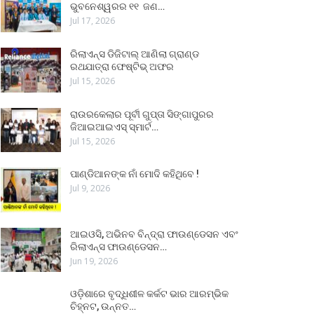
ଭୁବନେଶ୍ୱରର ୧୧ ଜଣ…
Jul 17, 2026
ରିଲାଏନ୍ସ ଡିଜିଟାଲ୍ ଆଣିଲା ଗ୍ରାଣ୍ଡ
ରଥଯାତ୍ରା ଫେଷ୍ଟିଭ୍ ଅଫର
Jul 15, 2026
ରାଉରକେଲାର ପୂର୍ବୀ ଗୁପ୍ତା ସିଙ୍ଗାପୁରର
ଜିଆଇଆଇଏସ୍ ସ୍ମାର୍ଟ…
Jul 15, 2026
ପାଣ୍ଡିଆନଙ୍କ ନାଁ ମୋଦି କହିଥିବେ !
Jul 9, 2026
ଆଇଓସି, ଅଭିନବ ବିନ୍ଦ୍ରା ଫାଉଣ୍ଡେସନ ଏବଂ
ରିଲାଏନ୍ସ ଫାଉଣ୍ଡେସନ…
Jun 19, 2026
ଓଡ଼ିଶାରେ ବୃଦ୍ଧିଶୀଳ କର୍କଟ ଭାର ଆରମ୍ଭିକ
ଚିହ୍ନଟ, ଉନ୍ନତ…