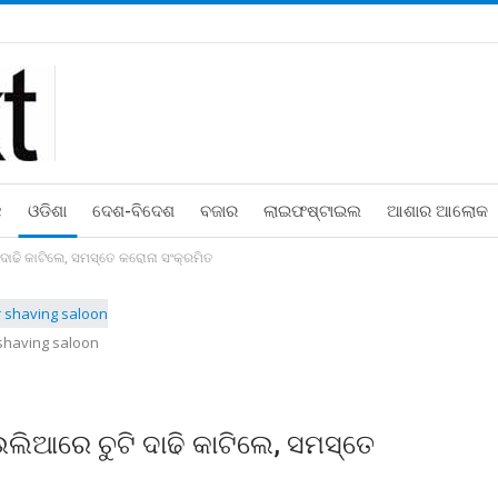
ଛ
ଓଡିଶା
ଦେଶ-ବିଦେଶ
ବଜାର
ଲାଇଫଷ୍ଟାଇଲ
ଆଶାର ଆଲୋକ
ାଢି କାଟିଲେ, ସମସ୍ତେ କରୋନା ସଂକ୍ରମିତ
 shaving saloon
ିଆରେ ଚୁଟି ଦାଢି କାଟିଲେ, ସମସ୍ତେ