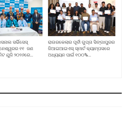
ନାଲ ସର୍ଭିସେସ୍
ରାଉରକେଲାର ପୂର୍ବୀ ଗୁପ୍ତା ସିଙ୍ଗାପୁରର
ୁବନେଶ୍ୱରର ୧୧ ଜଣ
ଜିଆଇଆଇଏସ୍ ସ୍ମାର୍ଟ କ୍ୟାମ୍ପସରେ
ନିଟ ଯୁଜି ୨୦୨୬ରେ…
ଅଧ୍ୟୟନ ପାଇଁ ୧୦୦%…