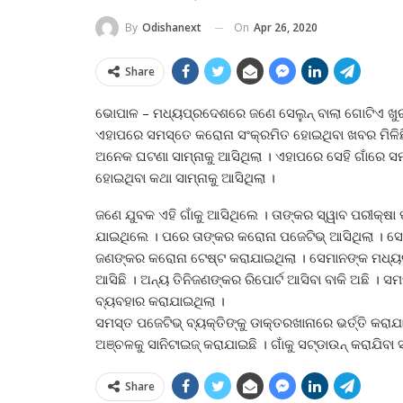
On
Apr 26, 2020
By
Odishanext
Share
ଭୋପାଳ – ମଧ୍ୟପ୍ରଦେଶରେ ଜଣେ ସେଲୁନ୍‌ ବାଲା ଗୋଟିଏ ଖୁ
ଏହାପରେ ସମସ୍ତେ କରୋନା ସଂକ୍ରମିତ ହୋଇଥିବା ଖବର ମିଳି
ଅନେକ ଘଟଣା ସାମ୍ନାକୁ ଆସିଥିଲା । ଏହାପରେ ସେହି ଗାଁରେ
ହୋଇଥିବା କଥା ସାମ୍ନାକୁ ଆସିଥିଲା ।
ଜଣେ ଯୁବକ ଏହି ଗାଁକୁ ଆସିଥିଲେ । ତାଙ୍କର ସ୍ୱାବ ପରୀକ୍ଷା ପ
ଯାଇଥିଲେ । ପରେ ତାଙ୍କର କରୋନା ପଜେଟିଭ୍‌ ଆସିଥିଲା । ସେହ
ଜଣଙ୍କର କରୋନା ଟେଷ୍ଟ କରାଯାଇଥିଲା । ସେମାନଙ୍କ ମଧ୍ୟର
ଆସିଛି । ଅନ୍ୟ ତିନିଜଣଙ୍କର ରିପୋର୍ଟ ଆସିବା ବାକି ଅଛି ।
ବ୍ୟବହାର କରାଯାଇଥିଲା ।
ସମସ୍ତ ପଜେଟିଭ୍‌ ବ୍ୟକ୍ତିଙ୍କୁ ଡାକ୍ତରଖାନାରେ ଭର୍ତ୍ତି କରା
ଅଞ୍ଚଳକୁ ସାନିଟାଇଜ୍‌ କରାଯାଇଛି । ଗାଁକୁ ସଟ୍‌ଡାଉନ୍‌ କରାଯିବ
Share