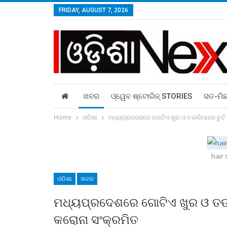
FRIDAY, AUGUST 7, 2026
ଖବର
ଓ୍ୱେବ ଷ୍ଟୋରିଜ୍‌ STORIES
ସତ-ମି
Home
ଓଡିଶା
ମଧ୍ୟପ୍ରଦେଶରେ ଗୋଟିଏ ଖୁର ଓ ତଉଲିଆରେ ଚୁଟି ଦ
hair
ଓଡିଶା
ଖବର
ମଧ୍ୟପ୍ରଦେଶରେ ଗୋଟିଏ ଖୁର ଓ ତଉଲ
କରୋନା ସଂକ୍ରମିତ