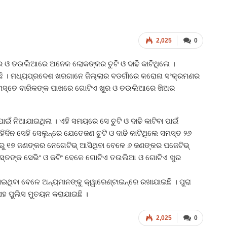
2,025
0
ର ଓ ତଉଲିଆରେ ଅନେକ ଲୋକଙ୍କର ଚୁଟି ଓ ଦାଢି କାଟିଥିଲେ ।
ଛି । ମଧ୍ୟପ୍ରଦେଶ ଖରଗାନେ ଜିଲ୍ଲାର ବଡଗାଁରେ କରୋନା ସଂକ୍ରମଣର
 ସମସ୍ତେ ବାରିକଙ୍କ ପାଖରେ ଗୋଟିଏ ଖୁର ଓ ତଉଲିଆରେ ଖିଅର
ାଇଁ ନିଆଯାଇଥିଲା । ଏହି ସମୟରେ ସେ ଚୁଟି ଓ ଦାଢି କାଟିବା ପାଇଁ
ିଦିନ ସେହି ସେଲୁନ୍‌ରେ ଯେତେଜଣ ଚୁଟି ଓ ଦାଢି କାଟିଥିଲେ ସମସ୍ତ ୨୬
ୁ ୧୭ ଜଣଙ୍କର ନେଗେଟିଭ୍‌ ଆସିଥିବା ବେଳେ ୬ ଜଣଙ୍କର ପଜେଟିଭ୍
 ସମସ୍ତଙ୍କ ସେଭିଂ ଓ କଟିଂ ବେଳେ ଗୋଟିଏ ତଉଲିଆ ଓ ଗୋଟିଏ ଖୁର
ଯାଇଥିବା ବେଳେ ଅନ୍ୟମାନଙ୍କୁ କ୍ୱାରେଣ୍ଟାଇନ୍‌ରେ ରଖାଯାଇଛି । ପୁରା
ା ସହ ପୁଲିସ ମୁତୟନ କରାଯାଇଛି ।
2,025
0