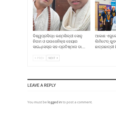
ବିଶ୍ୱପ୍ରସିଦ୍ଧ କଣ୍ଠଶିଳ୍ପୀ ସୋନୁ
ଆକାଶ ଏଜୁକେସ
ନିଗମ ଓ ଇଉଜେନିକ୍ସ ହେୟାର
ଲିମିଟେଡ୍ ଭ
ସାଇନ୍ସେସ୍ର ସହ-ପ୍ରତିଷ୍ଠାତା ଡା.…
ଛାତ୍ରଛାତ୍ରୀ 
PREV
NEXT
LEAVE A REPLY
You must be
logged in
to post a comment.