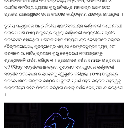
ନିର୍ଦ୍ଦେଶକ ତଥା ଶ୍ରୀ ଶ୍ରୀ ବିଶ୍ୱବିଦ୍ୟାଳୟର କଳା, ଯୋଗାଯୋଗ ଓ
ଇଣ୍ଡିଜ ଷ୍ଟଡିଜ୍ ଅଧ୍ୟାପକ ଗୁରୁ ରତିକାନ୍ତ ମହାପାତ୍ର ଯୋଗଦେଇ
ପ୍ରଦୀପ ପ୍ରଜ୍ୱୋଳନ ପରେ ସଂଧ୍ୟାର କାର୍ଯ୍ୟକ୍ରମ ଆରମ୍ଭ ହୋଇଥିଲା ।
ତୃତୀୟ ସନ୍ଧ୍ୟାରେ ଆନ୍ତର୍ଜାତୀୟ ଖ୍ୟାତିସମ୍ପର୍ଣ୍ଣ କର୍ଣ୍ଣାଟକୀ କଣ୍ଠଶିଳ୍ପୀ
କଲାଇମାମଣି ଓଏସ୍‍ ଅରୁଣଙ୍କ ଦ୍ୱାରା କର୍ଣ୍ଣାଟକୀ ଶାସ୍ତ୍ରୀୟ ସଙ୍ଗୀତ
ପରିବେଷିତ ହୋଇଥିଲା । ତାଙ୍କ ସହିତ ବାଦ୍ୟଯନ୍ତ୍ର ବେହେଲାରେ ଡକ୍ଟର
ବୈଦ୍ରୀନାରାୟଣନ୍‍, ମୃଦଙ୍ଗମ୍‍ରେ ଏମ୍‍ଏସ୍‍ ଭେଙ୍କଟସୁବ୍ରମଣ୍ୟମ୍‍ ଏବଂ
ତବଲାରେ ଇ. ମାର୍ଟିନ୍‍ ପ୍ରଥମେ ଗୁରୁ କେଳୁଚରଣ ମହାପାତ୍ରଙ୍କୁ
ଶ୍ରଦ୍ଧାଞ୍ଜଳି ଅର୍ପଣ କରିଥିଲେ । ତ୍ରୟୋଦଶ ବର୍ଷର ସମ୍ମାନ ଉତ୍ସବରେ
ଏହି ବିଶିଷ୍ଟ ସଙ୍ଗୀତଜ୍ଞମାନଙ୍କର ସୁସଙ୍ଗତ ସମନ୍ୱୟରେ କର୍ଣ୍ଣାଟକୀ
ସଙ୍ଗୀତ ପରିବେଷଣ ଉତ୍ସବଟିକୁ ଦ୍ୱିଗୁଣିତ କରିଥିଲା । ଓଏସ୍‍ ଅରୁଣଙ୍କ
ପରିବେଷଣରେ ତାଙ୍କର କଣ୍ଠର ଯାଦୁକରୀ ସ୍ପର୍ଶ ସହିତ ଭକ୍ତିର ମହତ୍ୱକୁ
ଶାସ୍ତ୍ରୀୟତା ସହିତ ମିଶ୍ରଣ କରିଥିଲା ଯାହାକୁ ଦର୍ଶକ ବେଶ୍‍ ପସନ୍ଦ କରିଥିଲେ
।