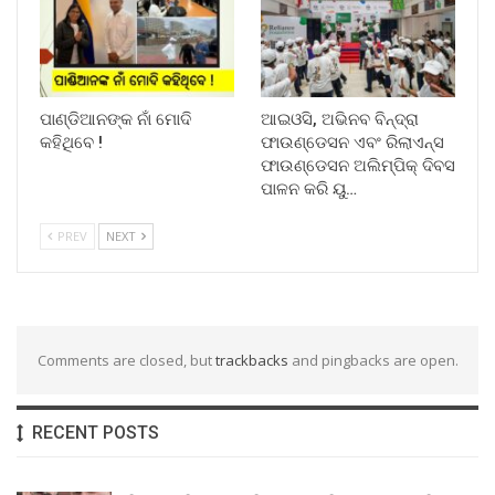
ପାଣ୍ଡିଆନଙ୍କ ନାଁ ମୋଦି
ଆଇଓସି, ଅଭିନବ ବିନ୍ଦ୍ରା
କହିଥିବେ !
ଫାଉଣ୍ଡେସନ ଏବଂ ରିଲାଏନ୍ସ
ଫାଉଣ୍ଡେସନ ଅଲିମ୍ପିକ୍ ଦିବସ
ପାଳନ କରି ୟୁ…
PREV
NEXT
Comments are closed, but
trackbacks
and pingbacks are open.
RECENT POSTS