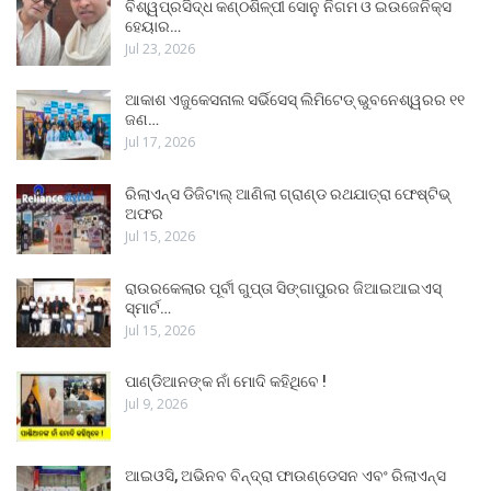
ବିଶ୍ୱପ୍ରସିଦ୍ଧ କଣ୍ଠଶିଳ୍ପୀ ସୋନୁ ନିଗମ ଓ ଇଉଜେନିକ୍ସ
ହେୟାର…
Jul 23, 2026
ଆକାଶ ଏଜୁକେସନାଲ ସର୍ଭିସେସ୍ ଲିମିଟେଡ୍ ଭୁବନେଶ୍ୱରର ୧୧
ଜଣ…
Jul 17, 2026
ରିଲାଏନ୍ସ ଡିଜିଟାଲ୍ ଆଣିଲା ଗ୍ରାଣ୍ଡ ରଥଯାତ୍ରା ଫେଷ୍ଟିଭ୍
ଅଫର
Jul 15, 2026
ରାଉରକେଲାର ପୂର୍ବୀ ଗୁପ୍ତା ସିଙ୍ଗାପୁରର ଜିଆଇଆଇଏସ୍
ସ୍ମାର୍ଟ…
Jul 15, 2026
ପାଣ୍ଡିଆନଙ୍କ ନାଁ ମୋଦି କହିଥିବେ !
Jul 9, 2026
ଆଇଓସି, ଅଭିନବ ବିନ୍ଦ୍ରା ଫାଉଣ୍ଡେସନ ଏବଂ ରିଲାଏନ୍ସ