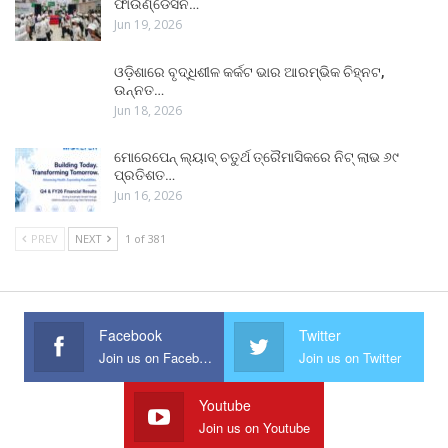
ଫାଉଣ୍ଡେସନ…
Jun 19, 2026
ଓଡ଼ିଶାରେ ବୃଦ୍ଧିଶୀଳ କର୍କଟ ଭାର ଆରମ୍ଭିକ ଚିହ୍ନଟ,
ଉନ୍ନତ…
Jun 18, 2026
ମୋରେପେନ୍ ଲ୍ୟାବ୍ ଚତୁର୍ଥ ତ୍ରୈମାସିକରେ ନିଟ୍ ଲାଭ ୬୯
ପ୍ରତିଶତ…
Jun 16, 2026
PREV
NEXT
1 of 381
Facebook
Twitter
Join us on Facebook
Join us on Twitter
Youtube
Join us on Youtube