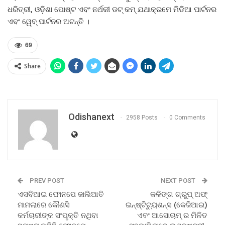
ଧରିତ୍ରୀ, ଓଡ଼ିଶା ପୋଷ୍ଟ ଏବଂ ନର୍ଥକୀ ଡଟ୍ କମ୍ ଯଥାକ୍ରମେ ମିଡିଆ ପାର୍ଟନର
ଏବଂ ୱେବ୍ ପାର୍ଟନର ଅଟନ୍ତି ।
69
Share
Odishanext
2958 Posts
0 Comments
PREV POST
NEXT POST
ଏସବିଆଇ ଫୋନପେ ଜାଲିଆତି
କଳିଙ୍ଗ ଗ୍ରୁପ୍ ଅଫ୍
ମାମଲାରେ କୌଣସି
ଇନ୍‌ଷ୍ଟିଟ୍ୟୁଶନ୍ସ (କେଜିଆଇ)
କର୍ମଚାରୀଙ୍କ ସଂପୃକ୍ତି ନଥିବା
ଏବଂ ଆସୋଚାମ୍ ର ମିଳିତ