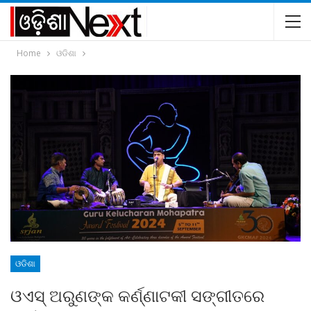
Home
ଓଡିଶା
ଓଡିଶା
ଓଏସ୍‍ ଅରୁଣଙ୍କ କର୍ଣ୍ଣାଟକୀ ସଙ୍ଗୀତରେ