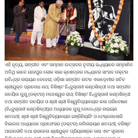
ଏହି ନୃତ୍ୟ, ସଙ୍ଗୀତ ଏବଂ ସମ୍ମାନ ଉତ୍ସବର ତୃତୀୟ ସନ୍ଧ୍ୟାରେ ସମ୍ମାନିତ
ଅତିଥି ଭାବେ ଯାଜପୁର ଲୋକ ସଭା କ୍ଷେତ୍ରର ମାନ୍ୟବର ସାଂସଦ ଡକ୍ଟର
ରବିନ୍ଦ୍ର ନାରାୟଣ ବେହେରା; ଓଡ଼ିଶା ସଙ୍ଗୀତ ନାଟକ ଏକାଡ଼େମୀର ସଚିବ
ଶ୍ରୀଯୁକ୍ତ ପ୍ରବୋଧ ରଥ; ବିଶିଷ୍ଟ ହିନ୍ଦୁସ୍ତାନୀ କଣ୍ଠଶିଳ୍ପୀ ତଥା ସଙ୍ଗୀତ
ରଚୟିତା ଗୁରୁ (ଡକ୍ଟର) ମହେଶ୍ୱର ରାଓ; ବିଶିଷ୍ଟ ହିନ୍ଦୁସ୍ତାନୀ କଣ୍ଠଶିଳ୍ପୀ
ତଥା ସଙ୍ଗୀତ ରଚୟିତା ଓ ଶ୍ରୀ ଶ୍ରୀ ବିଶ୍ୱବିଦ୍ୟାଳୟର କଳା ପରିବେଷଣ
(ହିନ୍ଦୁସ୍ତାନୀ କଣ୍ଠଶିଳ୍ପୀ)ର ଅଧ୍ୟାପକ ଗୁରୁ ଦେବେନ୍ଦ୍ର ନାରାୟଣ
ଶତପଥୀ; ଶ୍ରୀ ଶ୍ରୀ ବିଶ୍ୱବିଦ୍ୟାଳୟର ଇଞ୍ଜିନିୟରିଂ ଓ ଟେକ୍ନୋଲୋଜି
ବିଭାଗର ଅଧ୍ୟାପକ ପ୍ରଫେସର (ଡକ୍ଟର) ରବିନାରାୟଣ ଶତପଥୀ; ବରିଷ୍ଟ
ଆଇନଜୀବି ତଥା ରାଜନେତା ଶ୍ରୀଯୁକ୍ତ ପ୍ରିୟରଞ୍ଜନ ଦାସ ଏବଂ ସୃଜନର