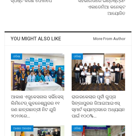
ସ୍ପଷ୍ଟ କରିଛି ଫୋନପେ
ସହଭାଗିତାରେ ଇଣ୍ଡଷ୍ଟ୍ରୀ-
ଏକାଡେମିଆ କନେକ୍ଟ
ଆୟୋଜିତ
YOU MIGHT ALSO LIKE
More From Author
ଓଡିଶା
ଓଡିଶା
ଆକାଶ ଏଜୁକେସନାଲ ସର୍ଭିସେସ୍
ରାଉରକେଲାର ପୂର୍ବୀ ଗୁପ୍ତା
ଲିମିଟେଡ୍ ଭୁବନେଶ୍ୱରର ୧୧
ସିଙ୍ଗାପୁରର ଜିଆଇଆଇଏସ୍
ଜଣ ଛାତ୍ରଛାତ୍ରୀ ନିଟ ଯୁଜି
ସ୍ମାର୍ଟ କ୍ୟାମ୍ପସରେ ଅଧ୍ୟୟନ
୨୦୨୬ରେ…
ପାଇଁ ୧୦୦%…
ଆଶାର ଆଲୋକ
ଓଡିଶା