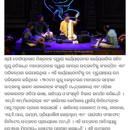
ଶ୍ରୀ ଦେବୀପ୍ରସାଦ ମିଶ୍ରଙ୍କ ଦ୍ୱାରା କାର୍ଯ୍ୟକ୍ରମର କାର୍ଯ୍ୟକାରିତା ସହିତ
ଗୁରୁ ରତିକାନ୍ତ ମହାପାତ୍ରଙ୍କ ଦ୍ୱାରା ସମଗ୍ର ଉତ୍ସବଟିକୁ ସଂକଳ୍ପିତ ଏବଂ
ପରିକଳ୍ପନା କରାଯାଇଥିଲା । ଏହି କାର୍ଯ୍ୟକ୍ରମଟିକୁ ଡଃ. ମୃତ୍ୟୁଞ୍ଜୟ ରଥ
ପରିଚାଳନା କରିଥିଲେ । ୩୦ତମ ଗୁରୁ କେଳୁଚରଣ ମହାପାତ୍ର ସମ୍ମାନ
ଉତ୍ସବକୁ ଭାରତ ସରକାରଙ୍କ ସଂସ୍କୃତି ମନ୍ତ୍ରଣାଳୟ ଏବଂ ଓଡ଼ିଶା
ସରକାରଙ୍କ ଓଡିଆ ଭାଷା, ସାହିତ୍ୟ ଓ ସଂସ୍କୃତି ବିଭାଗ ସମର୍ଥନ କରିଛନ୍ତି ।
ଏମ୍‍.ଜି.ଏମ୍‍ ମିନେରାଲ୍ସ ଏବଂ ଶାଲିମାର କେମିକାଲ୍ ୱାର୍କସ୍ ଲିମିଟେଡ୍‌ଙ୍କ
ଠାରୁ ଅନୁଦାନ ଗ୍ରହଣ କରାଯାଇଛି । ଶାଲିମାର୍ କୋକାନଟ୍ ଅଏଲ୍‌, ନାଲକୋ,
ଏସ୍‌.ବି.ଆଇ, ଇମ୍ଫା, ପ୍ରିୟଦର୍ଶିନୀ ହାଣ୍ଡଲୁମ୍ ଏବଂ ପାରାଦୀପ ଫସଫେଟ୍
ଲିମିଟେଡ୍ ଉତ୍ସବର ପ୍ରାୟୋଜକ ଅଟନ୍ତି । ଏହି ଉତ୍ସବର ଆତିଥ୍ୟକୁ
ରୋଏଲେ ମିଡଟାଉନ୍ ହୋଟେଲ ପ୍ରଦାନ କରୁଛନ୍ତି । ଏହି ଉତ୍ସବର