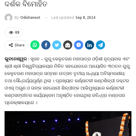
ଦର୍ଶକ ବିମୋହିତ
Last updated
Sep 8, 2024
By
Odishanext
69
Share
ଭୁବନେଶ୍ୱର :
ସୃଜନ – ଗୁରୁ କେଳୁଚରଣ ମହାପାତ୍ର ଓଡ଼ିଶୀ ନୃତ୍ୟବାସ ଏବଂ
ଶ୍ରୀ ଶ୍ରୀ ବିଶ୍ୱବିଦ୍ୟାଳୟର ମିଳିତ ସହଯୋଗରେ ଆୟୋଜିତ ୩୦ତମ ଗୁରୁ
କେଳୁଚରଣ ମହାପାତ୍ର ସମ୍ମାନ ଉତ୍ସବ ତୃତୀୟ ସନ୍ଧ୍ୟା ଅବିସ୍ମରଣୀୟ
ତଥା ସୌନ୍ଦର୍ଯ୍ୟପୂର୍ଣ୍ଣ ଥିଲା । ପ୍ରଖ୍ୟାତ କର୍ଣ୍ଣାଟକୀ କଣ୍ଠଶିଳ୍ପୀ ଡକ୍ଟର
ଓଏସ୍‍ ଅରୁଣ ଓ ତାଙ୍କ ସହଯୋଗୀ ଶିଳ୍ପୀଙ୍କ ଆଭିମୁଖ୍ୟରେ କର୍ଣ୍ଣାଟକୀ
କଣ୍ଠସଙ୍ଗୀତର କାର୍ଯ୍ୟକ୍ରମ ଅନୁଷ୍ଠିତ ହୋଇଥିଲା ରବିନ୍ଦ୍ର ମଣ୍ଡପର
ପ୍ରେକ୍ଷାଳୟରେ ।