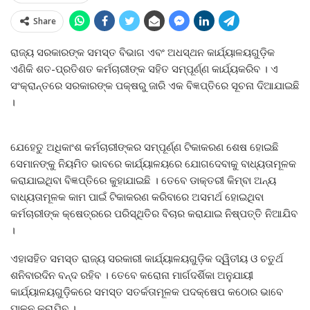
Share
ରାଜ୍ୟ ସରକାରଙ୍କ ସମସ୍ତ ବିଭାଗ ଏବଂ ଅଧସ୍ଥନ କାର୍ଯ୍ୟାଳୟଗୁଡ଼ିକ
ଏଣିକି ଶତ-ପ୍ରତିଶତ କର୍ମଚାରୀଙ୍କ ସହିତ ସମ୍ପୂର୍ଣ୍ଣ କାର୍ଯ୍ୟକରିବ । ଏ
ସଂକ୍ରାନ୍ତରେ ସରକାରଙ୍କ ପକ୍ଷରୁ ଜାରି ଏକ ବିଜ୍ଞପ୍ତିରେ ସୂଚନା ଦିଆଯାଇଛି
।
ଯେହେତୁ ଅଧିକାଂଶ କର୍ମଚାରୀଙ୍କର ସମ୍ପୂର୍ଣ୍ଣ ଟିକାକରଣ ଶେଷ ହୋଇଛି
ସେମାନଙ୍କୁ ନିୟମିତ ଭାବରେ କାର୍ଯ୍ୟାଳୟରେ ଯୋଗଦେବାକୁ ବାଧ୍ୟତାମୂଳକ
କରାଯାଇଥିବା ବିଜ୍ଞପ୍ତିରେ କୁହାଯାଇଛି । ତେବେ ଡାକ୍ତରୀ କିମ୍ବା ଅନ୍ୟ
ବାଧ୍ୟତାମୂଳକ କାମ ପାଇଁ ଟିକାକରଣ କରିବାରେ ଅସମର୍ଥ ହୋଇଥିବା
କର୍ମଚାରୀଙ୍କ କ୍ଷେତ୍ରରେ ପରିସ୍ଥିତିର ବିଚାର କରାଯାଇ ନିଷ୍ପତ୍ତି ନିଆଯିବ
।
ଏହାସହିତ ସମସ୍ତ ରାଜ୍ୟ ସରକାରୀ କାର୍ଯ୍ୟାଳୟଗୁଡ଼ିକ ଦ୍ୱିତୀୟ ଓ ଚତୁର୍ଥ
ଶନିବାରଦିନ ବନ୍ଦ ରହିବ । ତେବେ କରୋନା ମାର୍ଗଦର୍ଶିକା ଅନୁଯାୟୀ
କାର୍ଯ୍ୟାଳୟଗୁଡ଼ିକରେ ସମସ୍ତ ସତର୍କତାମୂଳକ ପଦକ୍ଷେପ କଠୋର ଭାବେ
ପାଳନ କରାଯିବ ।