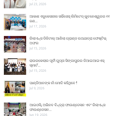
Jul 23, 2026
ଆକାଶ ଏଜୁକେସନାଲ ସର୍ଭିସେସ୍ ଲିମିଟେଡ୍ ଭୁବନେଶ୍ୱରର ୧୧
ଜଣ…
Jul 17, 2026
ରିଲାଏନ୍ସ ଡିଜିଟାଲ୍ ଆଣିଲା ଗ୍ରାଣ୍ଡ ରଥଯାତ୍ରା ଫେଷ୍ଟିଭ୍
ଅଫର
Jul 15, 2026
ରାଉରକେଲାର ପୂର୍ବୀ ଗୁପ୍ତା ସିଙ୍ଗାପୁରର ଜିଆଇଆଇଏସ୍
ସ୍ମାର୍ଟ…
Jul 15, 2026
ପାଣ୍ଡିଆନଙ୍କ ନାଁ ମୋଦି କହିଥିବେ !
Jul 9, 2026
ଆଇଓସି, ଅଭିନବ ବିନ୍ଦ୍ରା ଫାଉଣ୍ଡେସନ ଏବଂ ରିଲାଏନ୍ସ
ଫାଉଣ୍ଡେସନ…
Jun 19, 2026