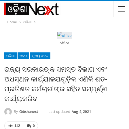
Home
ଓଡିଶା
office
ଓଡିଶା
ଖବର
ମୁଖ୍ୟ ଖବର
ରାଜ୍ୟ ସରକାରଙ୍କ ସମସ୍ତ ବିଭାଗ ଏବଂ
ଅଧସ୍ଥନ କାର୍ଯ୍ୟାଳୟଗୁଡ଼ିକ ଏଣିକି ଶତ-
ପ୍ରତିଶତ କର୍ମଚାରୀଙ୍କ ସହିତ ସମ୍ପୂର୍ଣ୍ଣ
କାର୍ଯ୍ୟକରିବ
Last updated
Aug 4, 2021
By
Odishanext
112
0