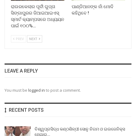
ରାଉରକେଲାର ପୂର୍ବୀ ଗୁପ୍ତା
ପାଣ୍ଡିଆନଙ୍କ ନାଁ ମୋଦି
ସିଙ୍ଗାପୁରର ଜିଆଇଆଇଏସ୍
କହିଥିବେ !
ସ୍ମାର୍ଟ କ୍ୟାମ୍ପସରେ ଅଧ୍ୟୟନ
ପାଇଁ ୧୦୦%…
PREV
NEXT
LEAVE A REPLY
You must be
logged in
to post a comment.
RECENT POSTS
ବିଶ୍ୱପ୍ରସିଦ୍ଧ କଣ୍ଠଶିଳ୍ପୀ ସୋନୁ ନିଗମ ଓ ଇଉଜେନିକ୍ସ
ହେୟାର…