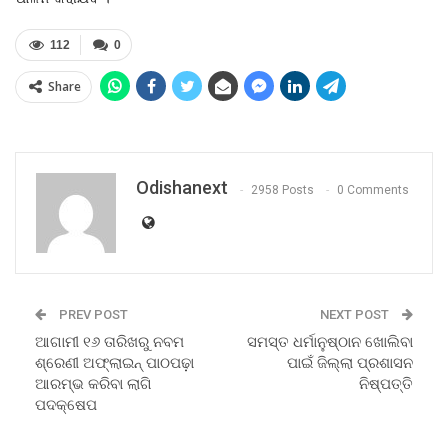
112
0
Share
Odishanext
2958 Posts
0 Comments
PREV POST
NEXT POST
ଆଗାମୀ ୧୬ ତାରିଖରୁ ନବମ
ସମସ୍ତ ଧର୍ମାନୁଷ୍ଠାନ ଖୋଲିବା
ଶ୍ରେଣୀ ଅଫ୍‍ଲାଇନ୍‍ ପାଠପଢ଼ା
ପାଇଁ ଜିଲ୍ଲା ପ୍ରଶାସନ
ଆରମ୍ଭ କରିବା ଲାଗି
ନିଷ୍ପତ୍ତି
ପଦକ୍ଷେପ