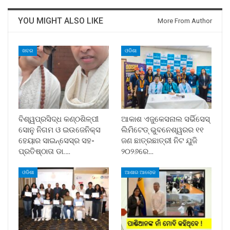
YOU MIGHT ALSO LIKE
More From Author
ଖବର
ଓଡିଶା
ବିଶ୍ୱପ୍ରସିଦ୍ଧ କଣ୍ଠଶିଳ୍ପୀ
ଆକାଶ ଏଜୁକେସନାଲ ସର୍ଭିସେସ୍
ସୋନୁ ନିଗମ ଓ ଇଉଜେନିକ୍ସ
ଲିମିଟେଡ୍ ଭୁବନେଶ୍ୱରର ୧୧
ହେୟାର ସାଇନ୍ସେସ୍ର ସହ-
ଜଣ ଛାତ୍ରଛାତ୍ରୀ ନିଟ ଯୁଜି
ପ୍ରତିଷ୍ଠାତା ଡା.…
୨୦୨୬ରେ…
ଓଡିଶା
ଆଶାର ଆଲୋକ