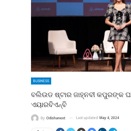
BUSINESS
ବଲିଉଡ ଷ୍ଟାର ଜାହ୍ନବୀ କପୁରଙ୍କ 
ଏୟାରବିଏନ୍‌ବି
Last updated
May 4, 2024
By
Odishanext