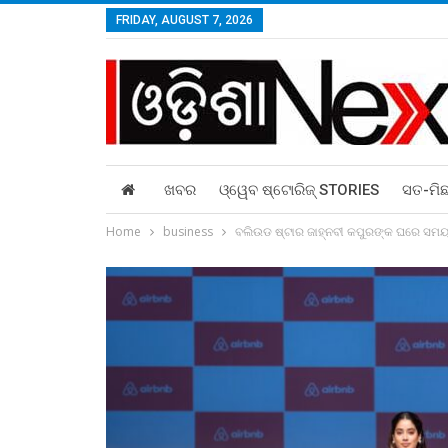
FRIDAY, AUGUST 7, 2026
ଖବର
ଓ୍ୱେବ ଷ୍ଟୋରିଜ୍‌ STORIES
ସତ-ମି
Home
business
ବଲିଉଡ ଷ୍ଟାର ଜାହ୍ନବୀ କପୁରଙ୍କ ଘରେ ସମୟ 