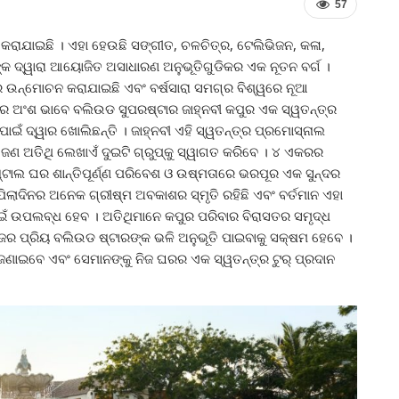
57
କରାଯାଇଛି । ଏହା ହେଉଛି ସଙ୍ଗୀତ, ଚଳଚିତ୍ର, ଟେଲିଭିଜନ, କଳା,
ଙ୍କ ଦ୍ୱାରା ଆୟୋଜିତ ଅସାଧାରଣ ଅନୁଭୂତିଗୁଡିକର ଏକ ନୂତନ ବର୍ଗ ।
ର ଉନ୍ମୋଚନ କରାଯାଇଛି ଏବଂ ବର୍ଷସାରା ସମଗ୍ର ବିଶ୍ୱରେ ନୂଆ
ରମ୍ଭର ଅଂଶ ଭାବେ ବଲିଉଡ ସୁପରଷ୍ଟାର ଜାହ୍ନବୀ କପୁର ଏକ ସ୍ୱତନ୍ତ୍ର
ପାଇଁ ଦ୍ୱାର ଖୋଲିଛନ୍ତି । ଜାହ୍ନବୀ ଏହି ସ୍ୱତନ୍ତ୍ର ପ୍ରମୋସ୍‌ନାଲ
ଜଣ ଅତିଥି ଲେଖାଏଁ ଦୁଇଟି ଗ୍ରୁପ୍‌କୁ ସ୍ୱାଗତ କରିବେ । ୪ ଏକରର
୍ଟାଲ ଘର ଶାନ୍ତିପୂର୍ଣ୍ଣ ପରିବେଶ ଓ ଉଷ୍ମତାରେ ଭରପୂର ଏକ ସୁନ୍ଦର
ପିଲାଦିନର ଅନେକ ଗ୍ରୀଷ୍ମ ଅବକାଶର ସ୍ମୃତି ରହିଛି ଏବଂ ବର୍ତମାନ ଏହା
 ପାଇଁ ଉପଲବ୍ଧ ହେବ । ଅତିଥିମାନେ କପୁର ପରିବାର ବିରାସତର ସମୃଦ୍ଧ
ଜର ପ୍ରିୟ ବଲିଉଡ ଷ୍ଟାରଙ୍କ ଭଳି ଅନୁଭୂତି ପାଇବାକୁ ସକ୍ଷମ ହେବେ ।
 ଜଣାଇବେ ଏବଂ ସେମାନଙ୍କୁ ନିଜ ଘରର ଏକ ସ୍ୱତନ୍ତ୍ର ଟୁର୍ ପ୍ରଦାନ