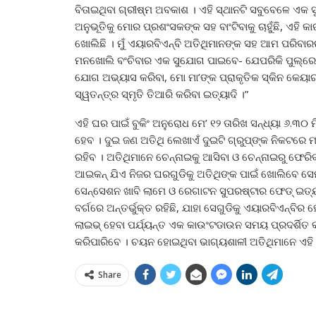
ବିତାଇଥିବା ଗ୍ରୀଷ୍ମ ଅବକାଶ । ଏହି ସ୍ଥାନଟି ସବୁବେଳେ ଏକ 
ଅନୁଭୂତିକୁ ମୋର ପ୍ରଶଂସକଙ୍କ ସହ ବାଂଟିବାକୁ ଚାହୁଁଛି, ଏହି
ଖୋଲିଛି । ମୁଁ ଏୟାରବିଏନ୍‌ବି ଅତିଥିମାନଙ୍କ ସହ ଆମ ପରିବାରର 
ମନଖୋଲି ବଂଚିବାର ଏକ ସୁଯୋଗ ପାଇବେ- ଯେପରିକି ପୁଲ୍‌ରେ 
ଯୋଗ ଅଭ୍ୟାସ କରିବା, ମୋ ମା’ଙ୍କ ପ୍ରାକୃତିକ ସ୍କିନ କେୟାର ର
ସ୍ୱତନ୍ତ୍ର ସ୍ମୃତି ତିଆରି କରିବା ଇତ୍ୟାଦି ।”
ଏହି ଘର ପାଇଁ ବୁକିଂ ଅନୁରୋଧ ମେ’ ୧୨ ତାରିଖ ସନ୍ଧ୍ୟା ୬.୩୦ 
ହେବ । ଦୁଇ ଜଣ ଅତିଥି ଲେଖାଏଁ ଦୁଇଟି ଗ୍ରୁପ୍‌ଙ୍କ ନିକଟରେ 
ରହିବ । ଅତିଥିମାନେ ଚେନ୍ନାଇକୁ ଆସିବା ଓ ଚେନ୍ନାଇରୁ ଫେରିବା
ଆଇକନ୍ ଯିଏ ନିଜର ଘରଗୁଡିକୁ ଅତିଥିଙ୍କ ପାଇଁ ଖୋଲିବେ ସେମାନେ
ସେନ୍‌ସେଶନ ଖାବି ଲାମେ ଓ ରେଗାଟନ ସୁପରଷ୍ଟାର ଫେଡ୍ ଇତ୍ୟ
ବର୍ଗରେ ଅନ୍ତର୍ଭୁକ୍ତ ରହିଛି, ଯାହା ସେଗୁଡିକୁ ଏୟାରବିଏନ୍‌ବ
ଲାଇଭ୍ ହେବା ପର୍ଯ୍ୟନ୍ତ ଏକ କାଉଂଟଡାଉନ ସମୟ ପ୍ରଦର୍ଶିତ କ
କରିପାରିବେ । ଚୟନ ହୋଇଥିବା ଭାଗ୍ୟଶାଳୀ ଅତିଥିମାନେ ଏହି
Share