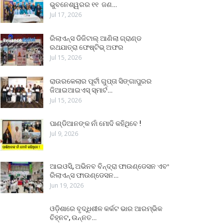
ଭୁବନେଶ୍ୱରର ୧୧ ଜଣ…
Jul 17, 2026
ରିଲାଏନ୍ସ ଡିଜିଟାଲ୍ ଆଣିଲା ଗ୍ରାଣ୍ଡ
ରଥଯାତ୍ରା ଫେଷ୍ଟିଭ୍ ଅଫର
Jul 15, 2026
ରାଉରକେଲାର ପୂର୍ବୀ ଗୁପ୍ତା ସିଙ୍ଗାପୁରର
ଜିଆଇଆଇଏସ୍ ସ୍ମାର୍ଟ…
Jul 15, 2026
ପାଣ୍ଡିଆନଙ୍କ ନାଁ ମୋଦି କହିଥିବେ !
Jul 9, 2026
ଆଇଓସି, ଅଭିନବ ବିନ୍ଦ୍ରା ଫାଉଣ୍ଡେସନ ଏବଂ
ରିଲାଏନ୍ସ ଫାଉଣ୍ଡେସନ…
Jun 19, 2026
ଓଡ଼ିଶାରେ ବୃଦ୍ଧିଶୀଳ କର୍କଟ ଭାର ଆରମ୍ଭିକ
ଚିହ୍ନଟ, ଉନ୍ନତ…