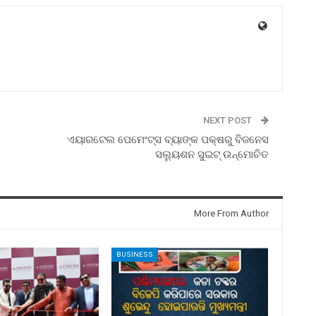
NEXT POST
ଏୟାରଟେଲ ପେମେଂଟ୍ସ ବ୍ୟାଙ୍କ ପକ୍ଷରୁ ବିଜନେସ
ସଲ୍ୟୁଶନ ସୁଇଟ୍ ଉନ୍ମୋଚିତ
More From Author
BUSINESS