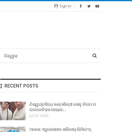
Sign In
ବିଶ୍ୱାସ
RECENT POSTS
ବିଶ୍ୱପ୍ରସିଦ୍ଧ କଣ୍ଠଶିଳ୍ପୀ ସୋନୁ ନିଗମ ଓ
ଇଉଜେନିକ୍ସ ହେୟାର…
Jul 23, 2026
ଆକାଶ ଏଜୁକେସନାଲ ସର୍ଭିସେସ୍ ଲିମିଟେଡ୍