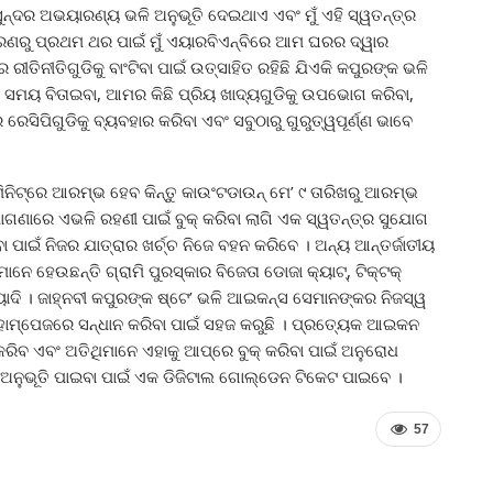
ସୁନ୍ଦର ଅଭୟାରଣ୍ୟ ଭଳି ଅନୁଭୂତି ଦେଇଥାଏ ଏବଂ ମୁଁ ଏହି ସ୍ୱତନ୍ତ୍ର
 କାରଣରୁ ପ୍ରଥମ ଥର ପାଇଁ ମୁଁ ଏୟାରବିଏନ୍‌ବିରେ ଆମ ଘରର ଦ୍ୱାର
ରୀତିନୀତିଗୁଡିକୁ ବାଂଟିବା ପାଇଁ ଉତ୍ସାହିତ ରହିଛି ଯିଏକି କପୁରଙ୍କ ଭଳି
ସମୟ ବିତାଇବା, ଆମର କିଛି ପ୍ରିୟ ଖାଦ୍ୟଗୁଡିକୁ ଉପଭୋଗ କରିବା,
େସିପିଗୁଡିକୁ ବ୍ୟବହାର କରିବା ଏବଂ ସବୁଠାରୁ ଗୁରୁତ୍ୱପୂର୍ଣ୍ଣ ଭାବେ
ମିନିଟ୍‌ରେ ଆରମ୍ଭ ହେବ କିନ୍ତୁ କାଉଂଟଡାଉନ୍ ମେ’ ୯ ତାରିଖରୁ ଆରମ୍ଭ
ମାଗଣାରେ ଏଭଳି ରହଣୀ ପାଇଁ ବୁକ୍ କରିବା ଲାଗି ଏକ ସ୍ୱତନ୍ତ୍ର ସୁଯୋଗ
 ପାଇଁ ନିଜର ଯାତ୍ରାର ଖର୍ଚ୍ଚ ନିଜେ ବହନ କରିବେ । ଅନ୍ୟ ଆନ୍ତର୍ଜାତୀୟ
 ହେଉଛନ୍ତି ଗ୍ରାମି ପୁରସ୍କାର ବିଜେତା ଡୋଜା କ୍ୟାଟ୍‌, ଟିକ୍‌ଟକ୍
ାଦି । ଜାହ୍ନବୀ କପୁରଙ୍କ ଷ୍ଟେ’ ଭଳି ଆଇକନ୍ସ ସେମାନଙ୍କର ନିଜସ୍ୱ
ିର ହୋମ୍‌ପେଜରେ ସନ୍ଧାନ କରିବା ପାଇଁ ସହଜ କରୁଛି । ପ୍ରତ୍ୟେକ ଆଇକନ
ରିବ ଏବଂ ଅତିଥିମାନେ ଏହାକୁ ଆପ୍‌ରେ ବୁକ୍ କରିବା ପାଇଁ ଅନୁରୋଧ
 ଅନୁଭୂତି ପାଇବା ପାଇଁ ଏକ ଡିଜିଟାଲ ଗୋଲ୍ଡେନ ଟିକେଟ ପାଇବେ ।
57