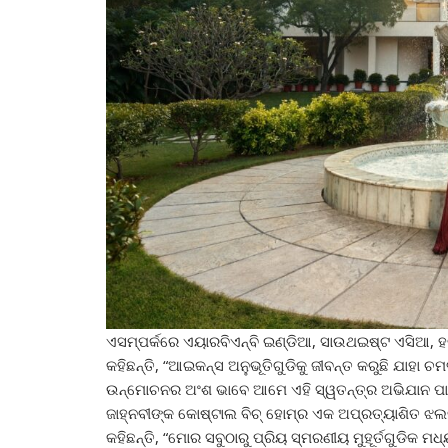
ଏସମ୍ପର୍କରେ ଏୟାରବିଏନ୍‌ବି ଇଣ୍ଡିଆ, ସାଉଥଇଷ୍ଟ ଏସିଆ, 
କହିଛନ୍ତି, “ଆଇକନ୍ସ ଅନୁଭୂତିଗୁଡିକୁ ଜୀବନ୍ତ କରୁଛି ଯାହା
ଉନ୍ମୋଚନର ଅଂଶ ଭାବେ ଆମେ ଏହି ସ୍ୱତନ୍ତ୍ର ଅଭିଯାନ ପାଇଁ 
ଜାହ୍ନବୀଙ୍କ କୋଷ୍ଟାଲ ବିଚ୍ ହୋମ୍‌ର ଏକ ଅପ୍ରତ୍ୟାଶିତ ଝଲ
କହିଛନ୍ତି, “ମୋର ସବୁଠାରୁ ପ୍ରିୟ ସ୍ମରଣୀୟ ମୁହୂର୍ତଗୁଡି