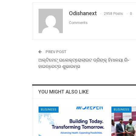
Odishanext
2958 Posts
0
Comments
PREV POST
ଅଲ୍ଟିମେଟ୍ ଇଲେକ୍‌ଟ୍ରୋଲାଇଟ ଡ୍ରିଙ୍କ୍ ହିମାଳୟା ରି-
ହାଇଡ୍ରେଟ୍‌ର ଶୁଭାରମ୍ଭ
YOU MIGHT ALSO LIKE
BUSINESS
BUSINESS