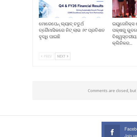
ମୋରେପେନ୍ ଲ୍ୟାବ୍ ଚତୁର୍ଥ
ଇୟୁଜେନିକ୍ସ 
ତ୍ରୈମାସିକରେ ନିଟ୍ ଲାଭ ୬୯ ପ୍ରତିଶତ
ପକ୍ଷରୁ ଭୁବ
ବୃଦ୍ଧି ପାଇଛି
ବିଶ୍ୱସ୍ତରୀୟ
କ୍ଲିନିକର…
PREV
NEXT
Comments are closed, but
Faceb
Join u