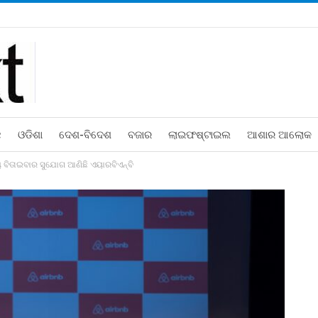
ଛ
ଓଡିଶା
ଦେଶ-ବିଦେଶ
ବଜାର
ଲାଇଫଷ୍ଟାଇଲ
ଆଶାର ଆଲୋକ
ବିତାଇବାର ସୁଯୋଗ ଆଣିଛି ଏୟାରବିଏନ୍‌ବି