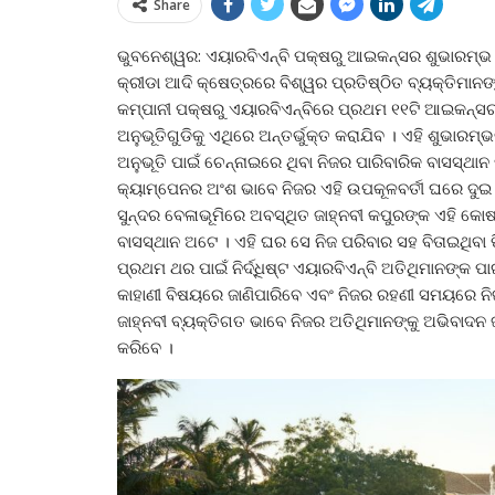
Share
ଭୁବନେଶ୍ୱର: ଏୟାରବିଏନ୍‌ବି ପକ୍ଷରୁ ଆଇକନ୍ସର ଶୁଭାରମ୍ଭ 
କ୍ରୀଡା ଆଦି କ୍ଷେତ୍ରରେ ବିଶ୍ୱର ପ୍ରତିଷ୍ଠିତ ବ୍ୟକ୍ତିମାନ
କମ୍ପାନୀ ପକ୍ଷରୁ ଏୟାରବିଏନ୍‌ବିରେ ପ୍ରଥମ ୧୧ଟି ଆଇକନ୍ସ
ଅନୁଭୂତିଗୁଡିକୁ ଏଥିରେ ଅନ୍ତର୍ଭୁକ୍ତ କରାଯିବ । ଏହି ଶୁଭା
ଅନୁଭୂତି ପାଇଁ ଚେନ୍ନାଇରେ ଥିବା ନିଜର ପାରିବାରିକ ବାସସ୍ଥାନ 
କ୍ୟାମ୍ପେନର ଅଂଶ ଭାବେ ନିଜର ଏହି ଉପକୂଳବର୍ତୀ ଘରେ ଦୁଇ 
ସୁନ୍ଦର ବେଳାଭୂମିରେ ଅବସ୍ଥିତ ଜାହ୍ନବୀ କପୁରଙ୍କ ଏହି କୋଷ
ବାସସ୍ଥାନ ଅଟେ । ଏହି ଘର ସେ ନିଜ ପରିବାର ସହ ବିତାଇଥିବା 
ପ୍ରଥମ ଥର ପାଇଁ ନିର୍ଦ୍ଧିଷ୍ଟ ଏୟାରବିଏନ୍‌ବି ଅତିଥିମାନଙ୍କ
କାହାଣୀ ବିଷୟରେ ଜାଣିପାରିବେ ଏବଂ ନିଜର ରହଣୀ ସମୟରେ ନି
ଜାହ୍ନବୀ ବ୍ୟକ୍ତିଗତ ଭାବେ ନିଜର ଅତିଥିମାନଙ୍କୁ ଅଭିବାଦନ
କରିବେ ।