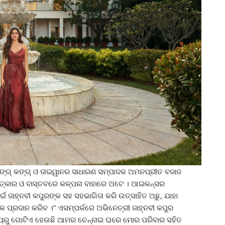
ହଙ୍ଗ୍ କଙ୍ଗ୍ ଓ ତାଇୱାନର ସାଧାରଣ ସମ୍ପାଦକ ଅମନପ୍ରୀତ ବଜାଜ
 ଚମତ୍କାର ଓ ବାସ୍ତବରେ କଳ୍ପନା ବାହାରେ ଅଟେ । ଆଇକନ୍ସର
ଜାହ୍ନବୀ କପୁରଙ୍କ ସହ ସହଭାଗିତା କରି ଉତ୍ସାହିତ ଅଛୁ, ଯାହା
କ ପ୍ରଦାନ କରିବ ।” ଏସମ୍ପର୍କରେ ଅଭିନେତ୍ରୀ ଜାହ୍ନବୀ କପୁର
କ ମଧ୍ୟରୁ ଗୋଟିଏ ହେଉଛି ଆମର ଚେନ୍ନାଇ ଘରେ ମୋର ପରିବାର ସହିତ