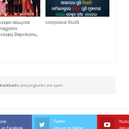
ହେୟାର ସାଇନ୍ସେସ
ବେଙ୍ଗଲରେ ବିଜେପି
ନେଶ୍ୱରରେ
 ହେୟାର୍ ରିଷ୍ଟୋରେସନ୍
trackbacks
and pingbacks are open.
ook
Twitter
Yout
s on Facebook
Join us on Twitter
Join 