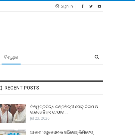
Sign In
ବିଶ୍ୱାସ
RECENT POSTS
ବିଶ୍ୱପ୍ରସିଦ୍ଧ କଣ୍ଠଶିଳ୍ପୀ ସୋନୁ ନିଗମ ଓ
ଇଉଜେନିକ୍ସ ହେୟାର…
Jul 23, 2026
ଆକାଶ ଏଜୁକେସନାଲ ସର୍ଭିସେସ୍ ଲିମିଟେଡ୍