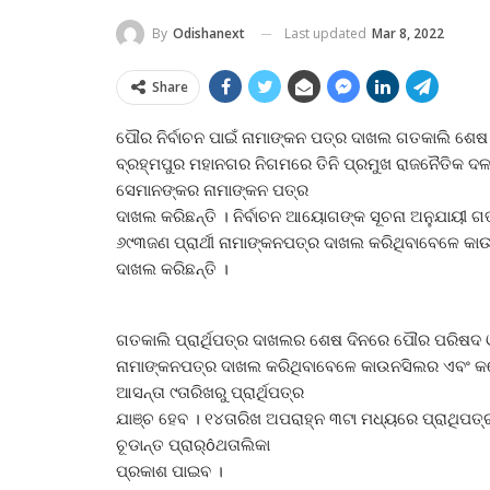
Last updated
Mar 8, 2022
By
Odishanext
Share
ପୌର ନିର୍ବାଚନ ପାଇଁ ନାମାଙ୍କନ ପତ୍ର ଦାଖଲ ଗତକାଲି ଶ
ବ୍ରହ୍ମପୁର ମହାନଗର ନିଗମରେ ତିନି ପ୍ରମୁଖ ରାଜନୈତିକ ଦଳ 
ସେମାନଙ୍କର ନାମାଙ୍କନ ପତ୍ର
ଦାଖଲ କରିଛନ୍ତି । ନିର୍ବାଚନ ଆୟୋଗଙ୍କ ସୂଚନା ଅନୁଯାୟୀ
୬୯୩ଜଣ ପ୍ରାର୍ଥୀ ନାମାଙ୍କନପତ୍ର ଦାଖଲ କରିଥିବାବେଳେ କ
ଦାଖଲ କରିଛନ୍ତି ।
ଗତକାଲି ପ୍ରାର୍ଥିପତ୍ର ଦାଖଲର ଶେଷ ଦିନରେ ପୌର ପରିଷ
ନାମାଙ୍କନପତ୍ର ଦାଖଲ କରିଥିବାବେଳେ କାଉନସିଲର ଏବଂ କର୍ପ
ଆସନ୍ତା ୯ତାରିଖରୁ ପ୍ରାର୍ଥିପତ୍ର
ଯାଞ୍ଚ ହେବ । ୧୪ତାରିଖ ଅପରାହ୍ନ ୩ଟା ମଧ୍ୟରେ ପ୍ରାଥିପତ୍ର
ଚୂଡାନ୍ତ ପ୍ରାର୍ôଥତାଲିକା
ପ୍ରକାଶ ପାଇବ ।