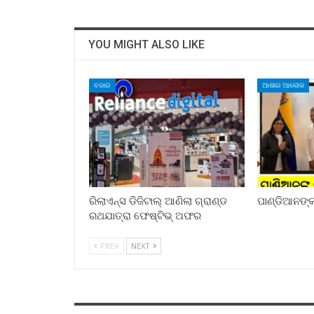
YOU MIGHT ALSO LIKE
ବଜାର
ଆଶାର ଆଲୋକ
ରିଲାଏନ୍ସ ଡିଜିଟାଲ୍ ଆଣିଲା ଗ୍ରାଣ୍ଡ
ପାଣ୍ଡିଆନଙ୍କ 
ରଥଯାତ୍ରା ଫେଷ୍ଟିଭ୍ ଅଫର
PREV
NEXT