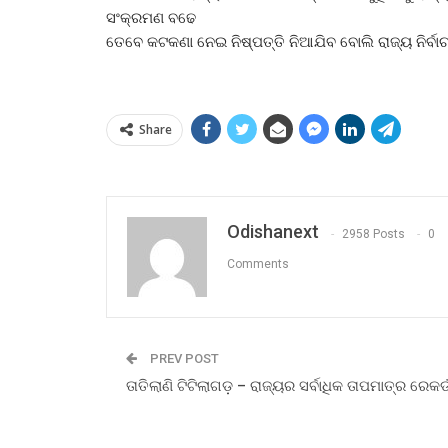
ସଂକ୍ରମଣ ବଢେ
ତେବେ କଟକଣା ନେଇ ନିଷ୍ପତ୍ତି ନିଆଯିବ ବୋଲି ରାଜ୍ୟ ନିର୍ବା
Share
Odishanext
2958 Posts
0
Comments
PREV POST
ତାତିଲାଣି ଟିଟିଲାଗଡ଼ – ରାଜ୍ୟର ସର୍ବାଧିକ ତାପମାତ୍ର ରେକର୍