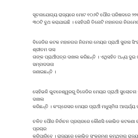
ସୂଚନାଯୋଗ୍ୟ ରାଜ୍ୟରେ ମୋଟ ୧୦୬ଟି ପୌର ପରିଷଦରେ ୨୭ଲକ୍
୩୦ଟି ବୁଥ କରାଯାଇଛି । ସେହିପରି ତିନୋଟି ମହାନଗର ନିଗମେରେ
ବିଜେଡିର କଟକ ମହାନଗର ନିଗମର ମେୟର ପ୍ରାର୍ଥୀ ସୁବାସ ସିଂହ 
ଶ୍ରୀତମ ଦାସ
ତାଙ୍କ ପ୍ରାର୍ଥୀପତ୍ର ଦାଖଲ କରିଛନ୍ତି । ଏଥିସହିତ ଅନ୍ୟ ଦୁଇ
ସମ୍ବାଦଦାତା
ଜଣାଇଛନ୍ତି ।
ସେହିଭଳି ଭୁବନେଶ୍ୱରରୁ ବିଜେଡିର ମେୟର ପ୍ରାର୍ଥୀ ସୁଲୋଚନା ଦା
ଦାଖଲ
କରିଛନ୍ତି । କଂଗ୍ରେସର ମେୟର ପ୍ରାର୍ଥୀ ମଧୁସ୍ମିତା ଆଚାର୍ଯ୍ୟ
ଚଳିତ ପୌର ନିର୍ବାଚନ ପ୍ରଚାରରେ କୌଣସି କୋଭିଡ କଟକଣା ରହିବ 
ପ୍ରଚାର
କରିପାରିବେ । ରାଜ୍ୟରେ କୋଭିଡ ସଂକ୍ରମଣ କମୁଥିବାରୁ ରାଜ୍ୟ 