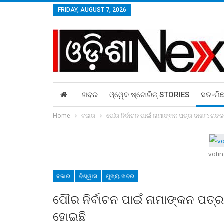
FRIDAY, AUGUST 7, 2026
ଖବର
ଓ୍ୱେବ ଷ୍ଟୋରିଜ୍‌ STORIES
ସତ-ମି
Home
ବଜାର
ପୌର ନିର୍ବାଚନ ପାଇଁ ନାମାଙ୍କନ ପତ୍ର ଦାଖଲ ଗତ
votin
ବଜାର
ବିଶ୍ୱାସ
ମୁଖ୍ୟ ଖବର
ପୌର ନିର୍ବାଚନ ପାଇଁ ନାମାଙ୍କନ ପତ
ହୋଇଛି