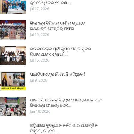
ଭୁବନେଶ୍ୱରର ୧୧ ଜଣ…
Jul 17, 2026
ରିଲାଏନ୍ସ ଡିଜିଟାଲ୍ ଆଣିଲା ଗ୍ରାଣ୍ଡ
ରଥଯାତ୍ରା ଫେଷ୍ଟିଭ୍ ଅଫର
Jul 15, 2026
ରାଉରକେଲାର ପୂର୍ବୀ ଗୁପ୍ତା ସିଙ୍ଗାପୁରର
ଜିଆଇଆଇଏସ୍ ସ୍ମାର୍ଟ…
Jul 15, 2026
ପାଣ୍ଡିଆନଙ୍କ ନାଁ ମୋଦି କହିଥିବେ !
Jul 9, 2026
ଆଇଓସି, ଅଭିନବ ବିନ୍ଦ୍ରା ଫାଉଣ୍ଡେସନ ଏବଂ
ରିଲାଏନ୍ସ ଫାଉଣ୍ଡେସନ…
Jun 19, 2026
ଓଡ଼ିଶାରେ ବୃଦ୍ଧିଶୀଳ କର୍କଟ ଭାର ଆରମ୍ଭିକ
ଚିହ୍ନଟ, ଉନ୍ନତ…