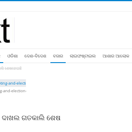
ଛ
ଓଡିଶା
ଦେଶ-ବିଦେଶ
ବଜାର
ଲାଇଫଷ୍ଟାଇଲ
ଆଶାର ଆଲୋକ
କାଲି ଶେଷହୋଇଛି
g-and-election-
୍ର ଦାଖଲ ଗତକାଲି ଶେଷ