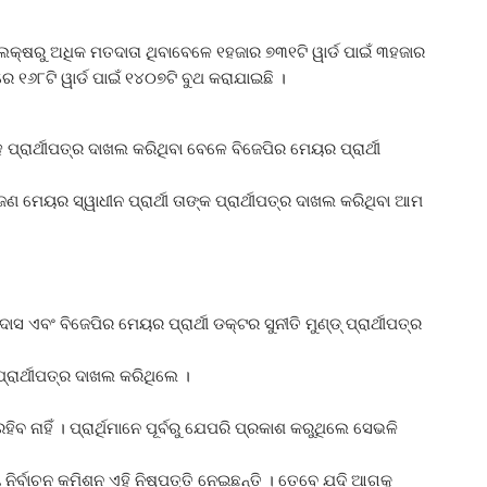
ଷରୁ ଅଧିକ ମତଦାତା ଥିବାବେଳେ ୧ହଜାର ୭୩୧ଟି ୱାର୍ଡ ପାଇଁ ୩ହଜାର
 ୧୬୮ଟି ୱାର୍ଡ ପାଇଁ ୧୪୦୭ଟି ବୁଥ କରାଯାଇଛି ।
ପ୍ରାର୍ଥୀପତ୍ର ଦାଖଲ କରିଥିବା ବେଳେ ବିଜେପିର ମେୟର ପ୍ରାର୍ଥୀ
 ଜଣ ମେୟର ସ୍ୱାଧୀନ ପ୍ରାର୍ଥୀ ତାଙ୍କ ପ୍ରାର୍ଥୀପତ୍ର ଦାଖଲ କରିଥିବା ଆମ
ସ ଏବଂ ବିଜେପିର ମେୟର ପ୍ରାର୍ଥୀ ଡକ୍ଟର ସୁନୀତି ମୁଣ୍ଡ୍‍ ପ୍ରାର୍ଥୀପତ୍ର
 ପ୍ରାର୍ଥୀପତ୍ର ଦାଖଲ କରିଥିଲେ ।
ନାହିଁ । ପ୍ରାର୍ଥିମାନେ ପୂର୍ବରୁ ଯେପରି ପ୍ରକାଶ କରୁଥିଲେ ସେଭଳି
ନିର୍ବାଚନ କମିଶନ ଏହି ନିଷ୍ପତ୍ତି ନେଇଛନ୍ତି । ତେବେ ଯଦି ଆଗକୁ