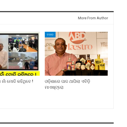
More From Author
ବଜାର
ନାଁ ମୋଦି କହିଥିବେ !
ଓଡ଼ିଶାରେ ପାଦ ଥାପିଲା ଏବିଡ଼ି
ମାଏଷ୍ଟ୍ରୋ