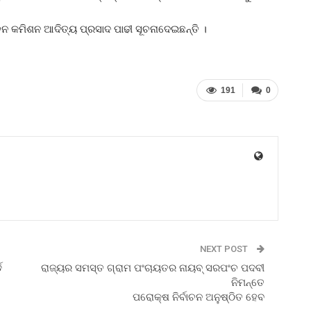
ଚନ କମିଶନ ଆଦିତ୍ୟ ପ୍ରସାଦ ପାଢୀ ସୂଚନାଦେଇଛନ୍ତି ।
191
0
NEXT POST
ଡ
ରାଜ୍ୟର ସମସ୍ତ ଗ୍ରାମ ପଂଚାୟତର ନାୟବ୍‌ ସରପଂଚ ପଦବୀ
ନିମନ୍ତେ
ପରୋକ୍ଷ ନିର୍ବାଚନ ଅନୁଷ୍ଠିତ ହେବ