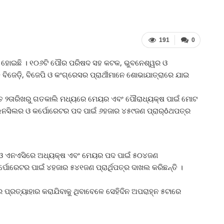
191
0
େଷ ହୋଇଛି । ୧୦୬ଟି ପୌର ପରିଷଦ ସହ କଟକ, ଭୁବନେଶ୍ୱର ଓ
ବିଜେଡ଼ି, ବିଜେପି ଓ କଂଗ୍ରେସର ପ୍ରାର୍ଥୀମାନେ ଶୋଭାଯାତ୍ରାରେ ଯାଇ
 ଗତ ୨ତାରିଖରୁ ଗତକାଲି ମଧ୍ୟରେ ମେୟର ଏବଂ ପୌରାଧ୍ୟକ୍ଷ ପାଇଁ ମୋଟ
ାଉନସିଲର ଓ କର୍ପୋରେଟର ପଦ ପାଇଁ ୬ହଜାର ୪୫୯ଜଣ ପ୍ରାର୍ôଥପତ୍ର
ଦ ଓ ଏନଏସିରେ ଅଧ୍ୟକ୍ଷ ଏବଂ ମେୟର ପଦ ପାଇଁ ୫୦୪ଜଣ
ୋରେଟର ପାଇଁ ୪ହଜାର ୫୪୧ଜଣ ପ୍ରାର୍ଥିପତ୍ର ଦାଖଲ କରିଛନ୍ତି ।
 ପ୍ରତ୍ୟାହାର କରାଯିବାକୁ ଥିବାବେଳେ ସେହିଦିନ ଅପରାହ୍ନ ୫ଟାରେ