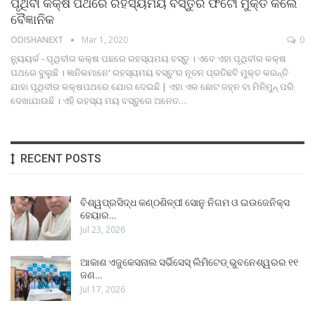
ପୃଥିବୀ କକ୍ଷ ପଥରେ ରହସ୍ୟମୟ ବସ୍ତୁର ଫଟୋ ମୁକ୍ତ କଲେ
ବୈଜ୍ଞାନିକ
ODISHANEXT
Mar 1, 2020
0
ନ୍ୟୁୟର୍କ - ପୃଥିବୀର କକ୍ଷ ପଛରେ ରହସ୍ୟମୟ ବସ୍ତୁ । ଏବେ ଏହା ପୃଥିବୀର କକ୍ଷ
ପଥରେ ବୁଲୁଛି । ଜ୍ଞାନିକମାନେ' ରହସ୍ୟମୟ ବସ୍ତୁ'ର ନୂତନ ପ୍ରତିଛବି ମୁକ୍ତ କରନ୍ତି
ଯାହା ପୃଥିବୀର କକ୍ଷପଥରେ ଯୋଗ ଦେଇଛି | ଏହା ଏକ ଛୋଟ ଜହ୍ନ ବା ମିନିମୁନ୍ ପରି
ଦେଖାଯାଉଛି । ଏହି ରହସ୍ୟ ମୟ ବସ୍ତୁରେ ଅନେତ…
RECENT POSTS
ବିଶ୍ୱପ୍ରସିଦ୍ଧ କଣ୍ଠଶିଳ୍ପୀ ସୋନୁ ନିଗମ ଓ ଇଉଜେନିକ୍ସ
ହେୟାର…
Jul 23, 2026
ଆକାଶ ଏଜୁକେସନାଲ ସର୍ଭିସେସ୍ ଲିମିଟେଡ୍ ଭୁବନେଶ୍ୱରର ୧୧
ଜଣ…
Jul 17, 2026