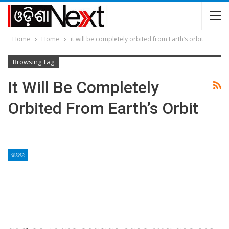
Home
Home
it will be completely orbited from Earth’s orbit
Browsing Tag
It Will Be Completely
Orbited From Earth’s Orbit
ଖବର