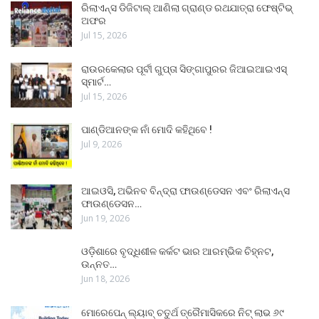
ରିଲାଏନ୍ସ ଡିଜିଟାଲ୍ ଆଣିଲା ଗ୍ରାଣ୍ଡ ରଥଯାତ୍ରା ଫେଷ୍ଟିଭ୍
ଅଫର
Jul 15, 2026
ରାଉରକେଲାର ପୂର୍ବୀ ଗୁପ୍ତା ସିଙ୍ଗାପୁରର ଜିଆଇଆଇଏସ୍
ସ୍ମାର୍ଟ…
Jul 15, 2026
ପାଣ୍ଡିଆନଙ୍କ ନାଁ ମୋଦି କହିଥିବେ !
Jul 9, 2026
ଆଇଓସି, ଅଭିନବ ବିନ୍ଦ୍ରା ଫାଉଣ୍ଡେସନ ଏବଂ ରିଲାଏନ୍ସ
ଫାଉଣ୍ଡେସନ…
Jun 19, 2026
ଓଡ଼ିଶାରେ ବୃଦ୍ଧିଶୀଳ କର୍କଟ ଭାର ଆରମ୍ଭିକ ଚିହ୍ନଟ,
ଉନ୍ନତ…
Jun 18, 2026
ମୋରେପେନ୍ ଲ୍ୟାବ୍ ଚତୁର୍ଥ ତ୍ରୈମାସିକରେ ନିଟ୍ ଲାଭ ୬୯