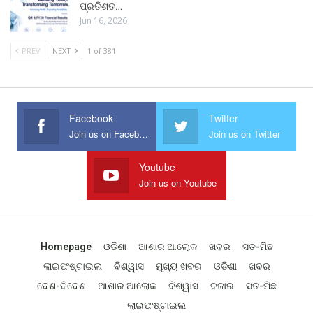
ପ୍ରତିଶତ…
Jun 16, 2026
PREV
NEXT
1 of 381
Facebook
Twitter
Join us on Facebook
Join us on Twitter
Youtube
Join us on Youtube
Homepage
ଓଡିଶା
ଆଶାର ଆଲୋକ
ଖବର
ସତ-ମିଛ
ଲାଇଫଷ୍ଟାଇଲ
ବିଶ୍ୱାସ
ମୁଖ୍ୟ ଖବର
ଓଡିଶା
ଖବର
ଦେଶ-ବିଦେଶ
ଆଶାର ଆଲୋକ
ବିଶ୍ୱାସ
ବଜାର
ସତ-ମିଛ
ଲାଇଫଷ୍ଟାଇଲ