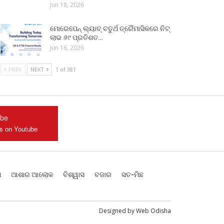
Jun 18, 2026
ମୋରେପେନ୍ ଲ୍ୟାବ୍ ଚତୁର୍ଥ ତ୍ରୈମାସିକରେ ନିଟ୍
ଲାଭ ୬୯ ପ୍ରତିଶତ…
Jun 16, 2026
PREV
NEXT
1 of 381
ube
us on Youtube
ଶ
ଆଶାର ଆଲୋକ
ବିଶ୍ୱାସ
ବଜାର
ସତ-ମିଛ
Designed by
Web Odisha