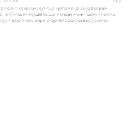
Jul 28, 2019
0
ତି ତାଲିକାର ୪୭ ସ୍ଥାନରେ ଦୂତୀ ଚାନ୍ଦ -ପୂର୍ବତନ କେନ୍ଦ୍ରମନ୍ତ୍ରୀ ଜୟପାଳ
- କର୍ଣ୍ଣାଟକ: ୧୪ ବିଦ୍ରୋହୀ ବିଧାୟକ ଅଯୋଗ୍ୟ ଘୋଷିତ -କାଳିଆ ଯୋଜନାରେ
୫୧ଲକ୍ଷ ୫ ହଜାର ୨୯୦ଜଣ ହିତାଧିକାରୀଙ୍କୁ ଅର୍ଥ ପ୍ରଦାନ କରାଯାଇଥିବା ନେଇ…