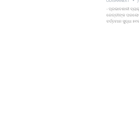
ODISHANEXT
- ପ୍ରଭାବଶାଳୀ ବ୍ୟକ୍
ରେଡ୍ଡୀଙ୍କ ପରଲୋକ 
ବର୍ତ୍ତମାନ ସୁଦ୍ଧା 