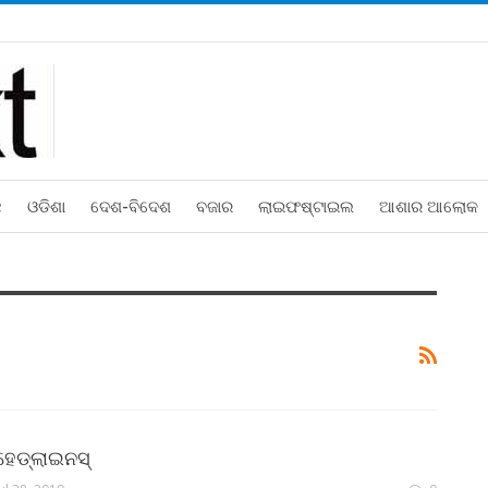
ଛ
ଓଡିଶା
ଦେଶ-ବିଦେଶ
ବଜାର
ଲାଇଫଷ୍ଟାଇଲ
ଆଶାର ଆଲୋକ
େଡ୍‌ଲାଇନସ୍‌