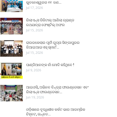
ଭୁବନେଶ୍ୱରର ୧୧ ଜଣ…
Jul 17, 2026
ରିଲାଏନ୍ସ ଡିଜିଟାଲ୍ ଆଣିଲା ଗ୍ରାଣ୍ଡ
ରଥଯାତ୍ରା ଫେଷ୍ଟିଭ୍ ଅଫର
Jul 15, 2026
ରାଉରକେଲାର ପୂର୍ବୀ ଗୁପ୍ତା ସିଙ୍ଗାପୁରର
ଜିଆଇଆଇଏସ୍ ସ୍ମାର୍ଟ…
Jul 15, 2026
ପାଣ୍ଡିଆନଙ୍କ ନାଁ ମୋଦି କହିଥିବେ !
Jul 9, 2026
ଆଇଓସି, ଅଭିନବ ବିନ୍ଦ୍ରା ଫାଉଣ୍ଡେସନ ଏବଂ
ରିଲାଏନ୍ସ ଫାଉଣ୍ଡେସନ…
Jun 19, 2026
ଓଡ଼ିଶାରେ ବୃଦ୍ଧିଶୀଳ କର୍କଟ ଭାର ଆରମ୍ଭିକ
ଚିହ୍ନଟ, ଉନ୍ନତ…