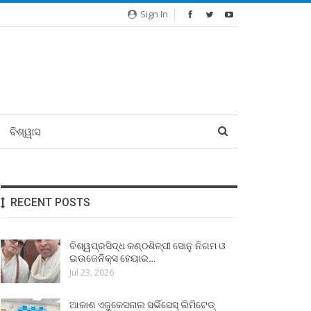
Sign In
ବିଶ୍ୱାସ
RECENT POSTS
ବିଶ୍ୱପ୍ରସିଦ୍ଧ କଣ୍ଠଶିଳ୍ପୀ ସୋନୁ ନିଗମ ଓ
ଇଉଜେନିକ୍ସ ହେୟାର…
Jul 23, 2026
ଆକାଶ ଏଜୁକେସନାଲ ସର୍ଭିସେସ୍ ଲିମିଟେଡ୍