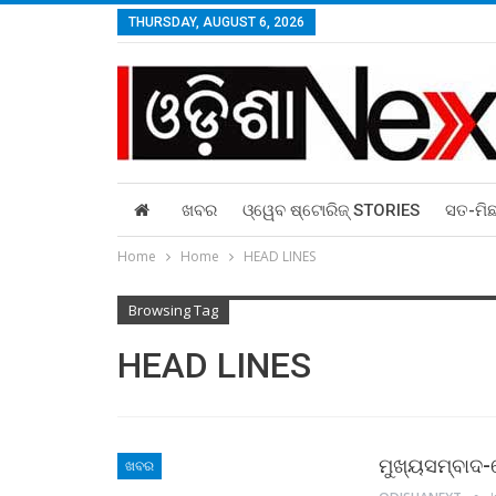
THURSDAY, AUGUST 6, 2026
ଖବର
ଓ୍ୱେବ ଷ୍ଟୋରିଜ୍‌ STORIES
ସତ-ମି
Home
Home
HEAD LINES
Browsing Tag
HEAD LINES
ମୁଖ୍ୟସମ୍ବାଦ-ହ
ଖବର