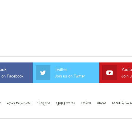
ook
Twitter
Yout
s on Facebook
Join us on Twitter
Join 
ଛ
ଲାଇଫଷ୍ଟାଇଲ
ବିଶ୍ୱାସ
ମୁଖ୍ୟ ଖବର
ଓଡିଶା
ଖବର
ଦେଶ-ବିଦେ