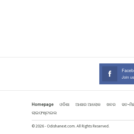
Faceb
Join u
Homepage
ଓଡିଶା
ଆଶାର ଆଲୋକ
ଖବର
ସତ-ମି
ଲାଇଫଷ୍ଟାଇଲ
© 2026 - Odishanext.com. All Rights Reserved.