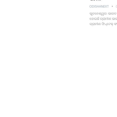
ODISHANEXT
ଭୁବନେଶ୍ୱର: ଭାରତ ସର
ହୋଇଛି ଗ୍ରାମୀଣ ଭାର
ଗ୍ରାମୀଣ ଫିନ୍‌ଟେକ୍ 