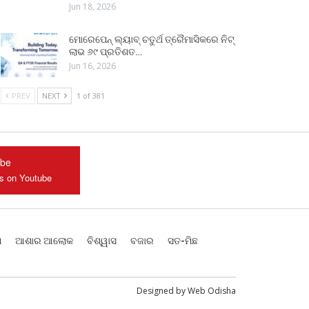
Jun 18, 2026
ମୋରେପେନ୍ ଲ୍ୟାବ୍ ଚତୁର୍ଥ ତ୍ରୈମାସିକରେ ନିଟ୍
ଲାଭ ୬୯ ପ୍ରତିଶତ…
Jun 16, 2026
PREV
NEXT
1 of 381
ube
us on Youtube
ଶ
ଆଶାର ଆଲୋକ
ବିଶ୍ୱାସ
ବଜାର
ସତ-ମିଛ
Designed by
Web Odisha