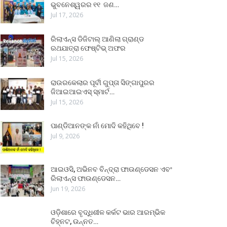
ଭୁବନେଶ୍ୱରର ୧୧ ଜଣ…
Jul 17, 2026
ରିଲାଏନ୍ସ ଡିଜିଟାଲ୍ ଆଣିଲା ଗ୍ରାଣ୍ଡ
ରଥଯାତ୍ରା ଫେଷ୍ଟିଭ୍ ଅଫର
Jul 15, 2026
ରାଉରକେଲାର ପୂର୍ବୀ ଗୁପ୍ତା ସିଙ୍ଗାପୁରର
ଜିଆଇଆଇଏସ୍ ସ୍ମାର୍ଟ…
Jul 15, 2026
ପାଣ୍ଡିଆନଙ୍କ ନାଁ ମୋଦି କହିଥିବେ !
Jul 9, 2026
ଆଇଓସି, ଅଭିନବ ବିନ୍ଦ୍ରା ଫାଉଣ୍ଡେସନ ଏବଂ
ରିଲାଏନ୍ସ ଫାଉଣ୍ଡେସନ…
Jun 19, 2026
ଓଡ଼ିଶାରେ ବୃଦ୍ଧିଶୀଳ କର୍କଟ ଭାର ଆରମ୍ଭିକ
ଚିହ୍ନଟ, ଉନ୍ନତ…