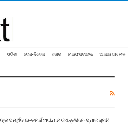
ଛ
ଓଡିଶା
ଦେଶ-ବିଦେଶ
ବଜାର
ଲାଇଫଷ୍ଟାଇଲ
ଆଶାର ଆଲୋକ
 ସମର୍ଥିତ ଇ-କମର୍ସ ଅଭିଯାନ ଓଏନ୍‌ଡିସିରେ ସ୍ପାଇସ୍‌ମନି