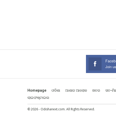
Faceb
Join u
Homepage
ଓଡିଶା
ଆଶାର ଆଲୋକ
ଖବର
ସତ-ମି
ଲାଇଫଷ୍ଟାଇଲ
© 2026 - Odishanext.com. All Rights Reserved.