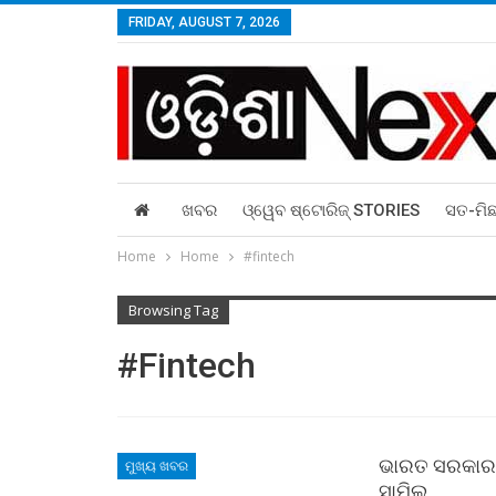
FRIDAY, AUGUST 7, 2026
ଖବର
ଓ୍ୱେବ ଷ୍ଟୋରିଜ୍‌ STORIES
ସତ-ମି
Home
Home
#fintech
Browsing Tag
#fintech
ଭାରତ ସରକାରଙ୍କ
ମୁଖ୍ୟ ଖବର
ସାମିଲ