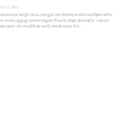
Oct 12, 2022
କାରଙ୍କ ସମର୍ଥିତ ଓପେନ୍ ନେଟ୍‌ୱର୍କ ଫର ଡିଜିଟାଲ୍ କମର୍ସ (ଓଏନ୍‌ଡିସି)ରେ ସାମିଲ
ତ ଉପରେ ଗୁରୁତ୍ୱ ପ୍ରଦାନ କରୁଥିବା ଫିନ୍‌ଟେକ୍ ସଂସ୍ଥା ସ୍ପାଇସ୍‌ମିନ । ପ୍ରଥମ
ସଂସ୍ଥା ଭାବେ ଏହା ଓଏନ୍‌ଡିସି ସହ ଯୋଡ଼ି ହୋଇଛି ଯାହାର ବିଟା
…