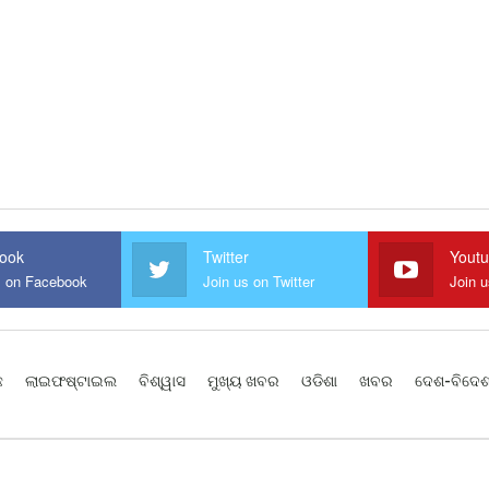
ook
Twitter
Yout
s on Facebook
Join us on Twitter
Join 
ଛ
ଲାଇଫଷ୍ଟାଇଲ
ବିଶ୍ୱାସ
ମୁଖ୍ୟ ଖବର
ଓଡିଶା
ଖବର
ଦେଶ-ବିଦେ