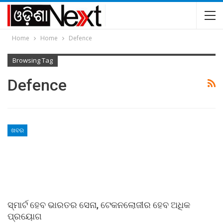
Home
Home
Defence
Browsing Tag
Defence
ଖବର
ସ୍ମାର୍ଟ ହେବ ଭାରତର ସେନା, ଟେକନଲୋଜୀର ହେବ ଅଧିକ
ପ୍ରୟୋଗ