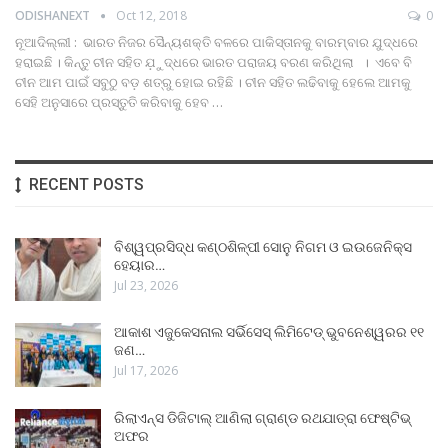
ODISHANEXT
Oct 12, 2018
0
ନୂଆଦିଲ୍ଲୀ : ଭାରତ ନିଜର ସୈନ୍ୟଶକ୍ତି ବଳରେ ପାକିସ୍ତାନକୁ ବାରମ୍ବାର ଯୁଦ୍ଧରେ
ହରାଇଛି । କିନ୍ତୁ ଚୀନ ସହିତ ଯ଼ୁଦ୍ଧରେ ଭାରତ ପରାଜୟ ବରଣ କରିଥିଲା । ଏବେ ବି
ଚୀନ ଆମ ପାଇଁ ସବୁଠୁ ବଡ଼ ଶତ୍ରୁ ହୋଇ ରହିଛି । ଚୀନ ସହିତ ଲଢିବାକୁ ହେଲେ ଆମକୁ
ସେହି ଅନୁସାରେ ପ୍ରସ୍ତୁତି କରିବାକୁ ହେବ …
RECENT POSTS
ବିଶ୍ୱପ୍ରସିଦ୍ଧ କଣ୍ଠଶିଳ୍ପୀ ସୋନୁ ନିଗମ ଓ ଇଉଜେନିକ୍ସ
ହେୟାର…
Jul 23, 2026
ଆକାଶ ଏଜୁକେସନାଲ ସର୍ଭିସେସ୍ ଲିମିଟେଡ୍ ଭୁବନେଶ୍ୱରର ୧୧
ଜଣ…
Jul 17, 2026
ରିଲାଏନ୍ସ ଡିଜିଟାଲ୍ ଆଣିଲା ଗ୍ରାଣ୍ଡ ରଥଯାତ୍ରା ଫେଷ୍ଟିଭ୍
ଅଫର