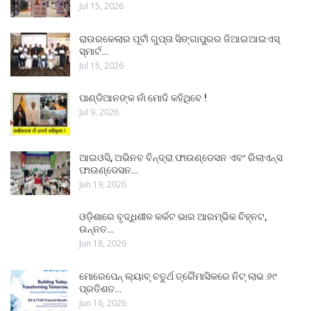
Jul 15, 2026
ରାଉରକେଲାର ପୂର୍ବୀ ଗୁପ୍ତା ସିଙ୍ଗାପୁରର ଜିଆଇଆଇଏସ୍
ସ୍ମାର୍ଟ…
Jul 15, 2026
ପାଣ୍ଡିଆନଙ୍କ ନାଁ ମୋଦି କହିଥିବେ !
Jul 9, 2026
ଆଇଓସି, ଅଭିନବ ବିନ୍ଦ୍ରା ଫାଉଣ୍ଡେସନ ଏବଂ ରିଲାଏନ୍ସ
ଫାଉଣ୍ଡେସନ…
Jun 19, 2026
ଓଡ଼ିଶାରେ ବୃଦ୍ଧିଶୀଳ କର୍କଟ ଭାର ଆରମ୍ଭିକ ଚିହ୍ନଟ,
ଉନ୍ନତ…
Jun 18, 2026
ମୋରେପେନ୍ ଲ୍ୟାବ୍ ଚତୁର୍ଥ ତ୍ରୈମାସିକରେ ନିଟ୍ ଲାଭ ୬୯
ପ୍ରତିଶତ…
Jun 16, 2026