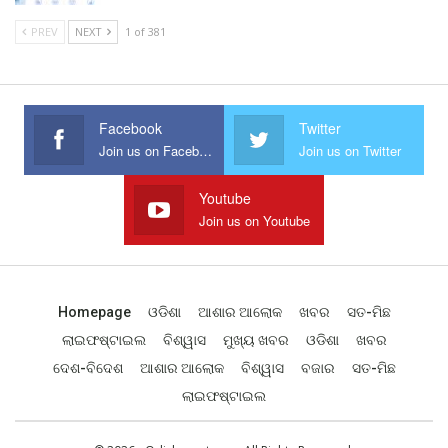
PREV
NEXT
1 of 381
Facebook
Twitter
Join us on Facebook
Join us on Twitter
Youtube
Join us on Youtube
Homepage
ଓଡିଶା
ଆଶାର ଆଲୋକ
ଖବର
ସତ-ମିଛ
ଲାଇଫଷ୍ଟାଇଲ
ବିଶ୍ୱାସ
ମୁଖ୍ୟ ଖବର
ଓଡିଶା
ଖବର
ଦେଶ-ବିଦେଶ
ଆଶାର ଆଲୋକ
ବିଶ୍ୱାସ
ବଜାର
ସତ-ମିଛ
ଲାଇଫଷ୍ଟାଇଲ