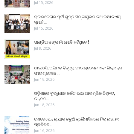
Jul 15, 2026
ରାଉରକେଲାର ପୂର୍ବୀ ଗୁପ୍ତା ସିଙ୍ଗାପୁରର ଜିଆଇଆଇଏସ୍
ସ୍ମାର୍ଟ…
Jul 15, 2026
ପାଣ୍ଡିଆନଙ୍କ ନାଁ ମୋଦି କହିଥିବେ !
Jul 9, 2026
ଆଇଓସି, ଅଭିନବ ବିନ୍ଦ୍ରା ଫାଉଣ୍ଡେସନ ଏବଂ ରିଲାଏନ୍ସ
ଫାଉଣ୍ଡେସନ…
Jun 19, 2026
ଓଡ଼ିଶାରେ ବୃଦ୍ଧିଶୀଳ କର୍କଟ ଭାର ଆରମ୍ଭିକ ଚିହ୍ନଟ,
ଉନ୍ନତ…
Jun 18, 2026
ମୋରେପେନ୍ ଲ୍ୟାବ୍ ଚତୁର୍ଥ ତ୍ରୈମାସିକରେ ନିଟ୍ ଲାଭ ୬୯
ପ୍ରତିଶତ…
Jun 16, 2026