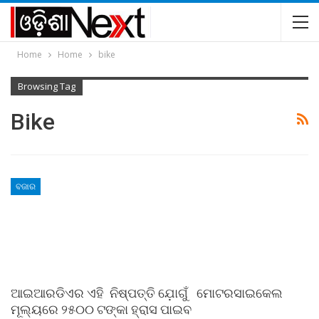
Home
Home
bike
Browsing Tag
Bike
ବଜାର
ଆଇଆରଡିଏର ଏହି ନିଷ୍ପତ୍ତି ଯ଼ୋଗୁଁ ମୋଟରସାଇକେଲ
ମୂଲ୍ୟରେ ୨୫୦୦ ଟଙ୍କା ହ୍ରାସ ପାଇବ