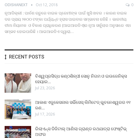
ODISHANEXT
Oct 12, 2018
0
ନୂଆଦିଲ୍ଲୀ : ପାର୍ବଣ ଋତୁରେ ବାଇକ ପ୍ରେମୀଙ୍କ ପାଇଁ ଖୁସି ଖବର । କାରଣ ବାଇକ
ଦର ପ୍ରାୟ ୨୫୦୦ ଟଙ୍କା ପର୍ଯ୍ୟନ୍ତ ହ୍ରାସ ପାଇବାର ସମ୍ଭାବନା ରହିଛି । ଭାରତୀୟ
ବୀମା ନିୟାମକ ଓ ବିକାଶ ପ୍ରାଧିକରଣ (ଆଇଆରଡିଏ)ର ନୂଆ ସର୍କୁଲାର ଅନୁସାରେ ଏହା
ସମ୍ଭବ ହୋଇପାରିଛି । ଆଇଆରଡିଏ ଦ୍ୱାରା…
RECENT POSTS
ବିଶ୍ୱପ୍ରସିଦ୍ଧ କଣ୍ଠଶିଳ୍ପୀ ସୋନୁ ନିଗମ ଓ ଇଉଜେନିକ୍ସ
ହେୟାର…
Jul 23, 2026
ଆକାଶ ଏଜୁକେସନାଲ ସର୍ଭିସେସ୍ ଲିମିଟେଡ୍ ଭୁବନେଶ୍ୱରର ୧୧
ଜଣ…
Jul 17, 2026
ରିଲାଏନ୍ସ ଡିଜିଟାଲ୍ ଆଣିଲା ଗ୍ରାଣ୍ଡ ରଥଯାତ୍ରା ଫେଷ୍ଟିଭ୍
ଅଫର