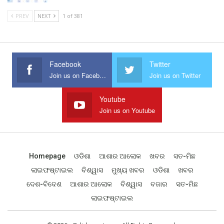
PREV
NEXT
1 of 381
Facebook
Twitter
Join us on Facebook
Join us on Twitter
Youtube
Join us on Youtube
Homepage
ଓଡିଶା
ଆଶାର ଆଲୋକ
ଖବର
ସତ-ମିଛ
ଲାଇଫଷ୍ଟାଇଲ
ବିଶ୍ୱାସ
ମୁଖ୍ୟ ଖବର
ଓଡିଶା
ଖବର
ଦେଶ-ବିଦେଶ
ଆଶାର ଆଲୋକ
ବିଶ୍ୱାସ
ବଜାର
ସତ-ମିଛ
ଲାଇଫଷ୍ଟାଇଲ