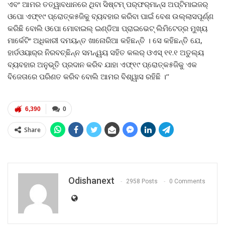
ଏବଂ ଆମର ତତ୍ୱାବଧାନରେ ଥିବା ସିଷ୍ଟମ୍‌ ପର୍‌ଫର୍‌ମାନ୍ସ ଅପ୍ଟିମାଇଜର୍‌
ଓପୋ ଏଫ୍‌୧୯ ପ୍ରୋତ୍କ୫ଜିକୁ ବ୍ୟବହାର କରିବା ପାଇଁ ବେଶ ଉଲ୍ଲାସପୂର୍ଣ୍ଣ
କରିଛି ବୋଲି ଓପୋ ମୋବାଇଲ୍‌ ଇଣ୍ଡିଆ ପ୍ରାଇଭେଟ୍‌ ଲିମିଟେଡ୍‌ର ମୁଖ୍ୟ
ମାର୍କେଟିଂ ଅଧିକାରୀ ଦମୟନ୍ତ ଖାନୋରିଆ କହିଛନ୍ତି । ସେ କହିଛନ୍ତି ଯେ,
ହାର୍ଡଓୟାର୍‌ର ନିରବଚ୍ଛିନ୍ନ ସମନ୍ୱୟ ସହିତ କଲର୍‌ ଓଏସ୍‌ ୧୧.୧ ଅତୁଲ୍ୟ
ବ୍ୟବହାର ଅନୁଭୂତି ପ୍ରଦାନ କରିବ ଯାହା ଏଫ୍‌୧୯ ପ୍ରୋତ୍କ୫ଜିକୁ ଏକ
ବିଜେତାରେ ପରିଣତ କରିବ ବୋଲି ଆମର ବିଶ୍ୱାସ ରହିଛି ।’’
6,390
0
Share
Odishanext
2958 Posts
0 Comments