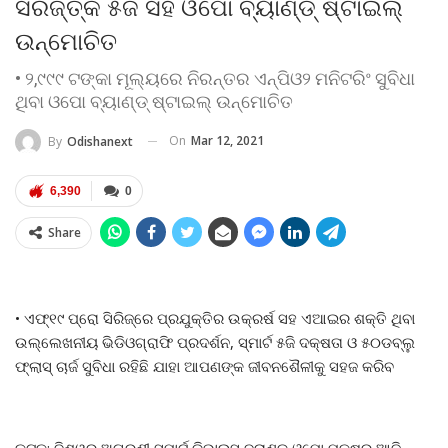
ସିରିଜ୍‌ତ୍କ ୫ଜି ସହ ଓପୋ ବ୍ୟାଣ୍ଡ୍‌ ଷ୍ଟାଇଲ୍‌
ଉନ୍ମୋଚିତ
• ୨,୯୯୯ ଟଙ୍କା ମୂଲ୍ୟରେ ନିରନ୍ତର ଏନ୍‌ପିଓ୨ ମନିଟରିଂ ସୁବିଧା
ଥିବା ଓପୋ ବ୍ୟାଣ୍ଡ୍‌ ଷ୍ଟାଇଲ୍‌ ଉନ୍ମୋଚିତ
On
Mar 12, 2021
By
Odishanext
6,390
0
Share
• ଏଫ୍‌୧୯ ପ୍ରୋ ସିରିଜ୍‌ରେ ପ୍ରଯୁକ୍ତିର ଉକ୍ରର୍ଷ ସହ ଏଆଇର ଶକ୍ତି ଥିବା
ଉଲ୍ଲେଖନୀୟ ଭିଡିଓଗ୍ରାଫି ପ୍ରଦର୍ଶନ, ସ୍ମାର୍ଟ ୫ଜି ଦକ୍ଷତା ଓ ୫୦ଡବ୍ଲୁ
ଫ୍ଲାସ୍‌ ଚାର୍ଜ ସୁବିଧା ରହିଛି ଯାହା ଆପଣଙ୍କ ଜୀବନଶୈଳୀକୁ ସହଜ କରିବ
କଟକ: ବିଶ୍ୱର ଅଗ୍ରଣୀ ସ୍ମାର୍ଟ ଡିଭାଇସ୍‌ ବ୍ରାଣ୍ଡ୍‌ ଓପୋ ପକ୍ଷରୁ ଆଜି