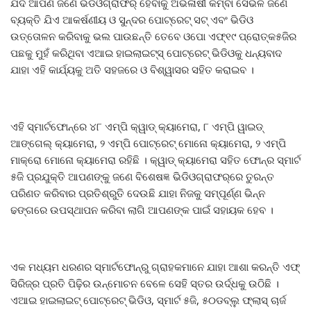
ଯଦି ଆପଣ ଜଣେ ଭିଡିଓଗ୍ରାଫର୍‌ ହେବାକୁ ଅଭିଳାଷୀ କିମ୍ବା ସେଭଳି ଜଣେ
ବ୍ୟକ୍ତି ଯିଏ ଆକର୍ଷଣୀୟ ଓ ସୁନ୍ଦର ପୋଟ୍ରେଟ୍‌ ସଟ୍‌ ଏବଂ ଭିଡିଓ
ଉତ୍ତୋଳନ କରିବାକୁ ଭଲ ପାଉଛନ୍ତି ତେବେ ଓପୋ ଏଫ୍‌୧୯ ପ୍ରୋତ୍କ୫ଜିର
ପଛକୁ ମୁହଁ କରିଥିବା ଏଆଇ ହାଇଲାଇଟ୍‌ସ୍‌ ପୋଟ୍ରେଟ୍‌ ଭିଡିଓକୁ ଧନ୍ୟବାଦ
ଯାହା ଏହି କାର୍ଯ୍ୟକୁ ଅତି ସହଜରେ ଓ ବିଶ୍ୱାସର ସହିତ କରାଇବ ।
ଏହି ସ୍ମାର୍ଟଫୋନ୍‌ରେ ୪୮ ଏମ୍‌ପି କ୍ୱାଡ୍‌ କ୍ୟାମେରା, ୮ ଏମ୍‌ପି ୱାଇଡ୍‌
ଆଙ୍ଗେଲ୍‌ କ୍ୟାମେରା, ୨ ଏମ୍‌ପି ପୋଟ୍ରେଟ୍‌ ମୋନୋ କ୍ୟାମେରା, ୨ ଏମ୍‌ପି
ମାକ୍ରୋ ମୋନୋ କ୍ୟାମେରା ରହିଛି । କ୍ୱାଡ୍‌ କ୍ୟାମେରା ସହିତ ଫୋନ୍‌ର ସ୍ମାର୍ଟ
୫ଜି ପ୍ରଯୁକ୍ତି ଆପଣଙ୍କୁ ଜଣେ ବିଶେଷଜ୍ଞ ଭିଡିଓଗ୍ରାଫର୍‌ରେ ତୁରନ୍ତ
ପରିଣତ କରିବାର ପ୍ରତିଶ୍ରୁତି ଦେଉଛି ଯାହା ନିଜକୁ ସମ୍ପୂର୍ଣ୍ଣ ଭିନ୍ନ
ଢଙ୍ଗରେ ଉପସ୍ଥାପନ କରିବା ଲାଗି ଆପଣଙ୍କ ପାଇଁ ସହାୟକ ହେବ ।
ଏକ ମଧ୍ୟମ ଧରଣର ସ୍ମାର୍ଟଫୋନ୍‌ରୁ ଗ୍ରାହକମାନେ ଯାହା ଆଶା କରନ୍ତି ଏଫ୍‌
ସିରିଜ୍‌ର ପ୍ରତି ପିଢ଼ିର ଉନ୍ମୋଚନ ବେଳେ ସେହି ସ୍ତର ଉର୍ଦ୍ଧକୁ ଉଠିଛି ।
ଏଆଇ ହାଇଲାଇଟ୍‌ ପୋଟ୍ରେଟ୍‌ ଭିଡିଓ, ସ୍ମାର୍ଟ ୫ଜି, ୫୦ଡବ୍ଲୁ ଫ୍ଲାସ୍‌ ଚାର୍ଜ