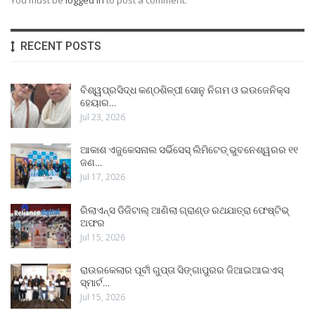
RECENT POSTS
ବିଶ୍ୱପ୍ରସିଦ୍ଧ କଣ୍ଠଶିଳ୍ପୀ ସୋନୁ ନିଗମ ଓ ଇଉଜେନିକ୍ସ
ହେୟାର…
Jul 23, 2026
ଆକାଶ ଏଜୁକେସନାଲ ସର୍ଭିସେସ୍ ଲିମିଟେଡ୍ ଭୁବନେଶ୍ୱରର ୧୧
ଜଣ…
Jul 17, 2026
ରିଲାଏନ୍ସ ଡିଜିଟାଲ୍ ଆଣିଲା ଗ୍ରାଣ୍ଡ ରଥଯାତ୍ରା ଫେଷ୍ଟିଭ୍
ଅଫର
Jul 15, 2026
ରାଉରକେଲାର ପୂର୍ବୀ ଗୁପ୍ତା ସିଙ୍ଗାପୁରର ଜିଆଇଆଇଏସ୍
ସ୍ମାର୍ଟ…
Jul 15, 2026