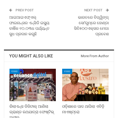
PREV POST
NEXT POST
ଆଇଆଇଏଫ୍‌ଏଲ୍‌
ଭାରତରେ ବିଗ୍‌ୱିଙ୍ଗ୍‌
ଫାଇନାନ୍ସର ଏନ୍‌ସିଡି ଇସ୍ୟୁ
ସୋ’ରୁମ୍‌ରେ ହୋଣ୍ଡା
ବାର୍ଷିକ ୧୦.୦୩ଧ ପର୍ଯ୍ୟନ୍ତ
ସିବି୫୦୦ଏକ୍ସର ମେଗା
ସୁଧ ପ୍ରଦାନ କରୁଛି
ପ୍ରବେଶ
YOU MIGHT ALSO LIKE
More From Author
ବଜାର
ବଜାର
ରିଲାଏନ୍ସ ଡିଜିଟାଲ୍ ଆଣିଲା
ଓଡ଼ିଶାରେ ପାଦ ଥାପିଲା ଏବିଡ଼ି
ଗ୍ରାଣ୍ଡ ରଥଯାତ୍ରା ଫେଷ୍ଟିଭ୍
ମାଏଷ୍ଟ୍ରୋ
ଅଫର