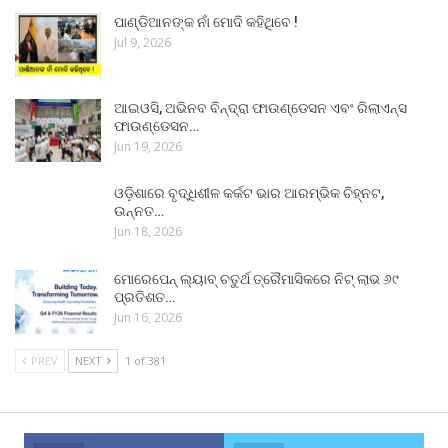
ପାଣ୍ଡିଆନଙ୍କ ନାଁ ମୋଦି କହିଥିବେ !
Jul 9, 2026
ଆଇଓସି, ଅଭିନବ ବିନ୍ଦ୍ରା ଫାଉଣ୍ଡେସନ ଏବଂ ରିଲାଏନ୍ସ
ଫାଉଣ୍ଡେସନ…
Jun 19, 2026
ଓଡ଼ିଶାରେ ବୃଦ୍ଧିଶୀଳ କର୍କଟ ଭାର ଆରମ୍ଭିକ ଚିହ୍ନଟ,
ଉନ୍ନତ…
Jun 18, 2026
ମୋରେପେନ୍ ଲ୍ୟାବ୍ ଚତୁର୍ଥ ତ୍ରୈମାସିକରେ ନିଟ୍ ଲାଭ ୬୯
ପ୍ରତିଶତ…
Jun 16, 2026
PREV
NEXT
1 of 381