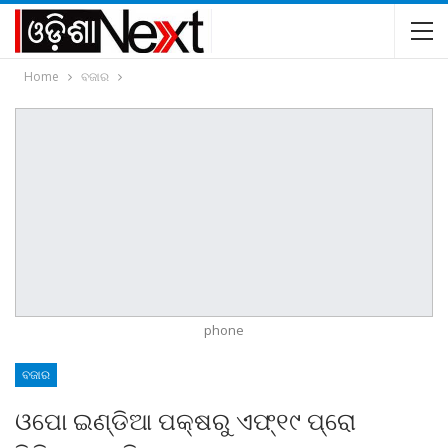
Home
ବଜାର
phone
ବଜାର
ଓପୋ ଇଣ୍ଡିଆ ପକ୍ଷରୁ ଏଫ୍‌୧୯ ପ୍ରୋ