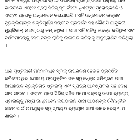
ଭାରତରେ ଏଫ୍‌୧୯ ପ୍ରୋ ସିରିଜ୍‌ ସ୍ମାର୍ଟଫୋନ୍‌-ଏଫ୍‌୧୯ ପ୍ରୋତ୍କ୫ଜି ଓ
ଏଫ୍‌୧୯ ପ୍ରୋକୁ ଉନ୍ମୋଚନ କରାଯାଇଛି । ଏହି ଉନ୍ମୋଚନ ଉତ୍ସବ
ନ୍ୟୁକ୍ଲିୟାଙ୍କ ଶକ୍ତିପୂର୍ଣ୍ଣ ସଙ୍ଗୀତ ପ୍ରଦର୍ଶନ ସହ କୌଣସି ଯାଦୁକରୀ
ମ୍ୟୁଜିକାଲ୍‌ ନାଇଟ୍‌ ଠାରୁ କମ୍‌ ନଥିଲା । ଯାହା ଏହି ରାତିଜୁ ଜୀବନ୍ତ କରିଥିଲା ଏବଂ
ଦର୍ଶକମାନଙ୍କୁ ସେମାନଙ୍କ ରାତିକୁ ଉଜାଗର କରିବାକୁ ଅନୁପ୍ରାଣିତ କରିଥିଲା
।
ଧାରା ସୃଷ୍ଟିକାରୀ ମିନିମାଲିଷ୍ଟ ସ୍ଲିକ୍‌ ଉପରକଣ ହେଉଛି ପ୍ରଦର୍ଶିତ
କରିହେଉଥିବା ଯୋଗ୍ୟ ପ୍ରଯୁକ୍ତିର ଏକ ସ୍ୱତନ୍ତ୍ର ସମିଶ୍ରଣ ଯାହା
ଆପଣଙ୍କ ବ୍ୟକ୍ତିଗତ ଷ୍ଟାଇଲ୍‌ ଏବଂ ସ୍ପିଡ୍‌ର ଆବଶ୍ୟକତା ସହ ବେଶ୍‌
ଖାପ ଖାଇବ । ଏଫ୍‌୧୯ ପ୍ରୋ ସିରିଜ୍‌ ସହିତ ଓପୋ ପକ୍ଷରୁ ଓପୋ ବ୍ୟାଣ୍ଡ୍‌
ଷ୍ଟାଇଲ୍‌କୁ ମଧ୍ୟ ଉନ୍ମୋଚନ କରାଯାଇଛି ଯାହା ଆପଣଙ୍କ ଦୈନନ୍ଦୀନ
ଜୀବନ ପାଇଁ ଉପଯୁକ୍ତ ସ୍ୱାସ୍ଥ୍ୟ ଓ ବ୍ୟାୟାମ ସାଥୀ ଭାବେ ବେଶ୍‌ ଖାପ
ଖାଇବ ।