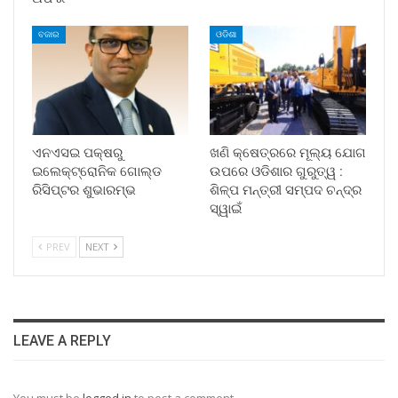
ବଜାର
ଓଡିଶା
ଏନଏସଇ ପକ୍ଷରୁ
ଖଣି କ୍ଷେତ୍ରରେ ମୂଲ୍ୟ ଯୋଗ
ଇଲେକ୍‌ଟ୍ରୋନିକ ଗୋଲ୍ଡ
ଉପରେ ଓଡିଶାର ଗୁରୁତ୍ୱ :
ରିସିପ୍ଟର ଶୁଭାରମ୍ଭ
ଶିଳ୍ପ ମନ୍ତ୍ରୀ ସମ୍ପଦ ଚନ୍ଦ୍ର
ସ୍ୱାଇଁ
PREV
NEXT
LEAVE A REPLY
You must be
logged in
to post a comment.