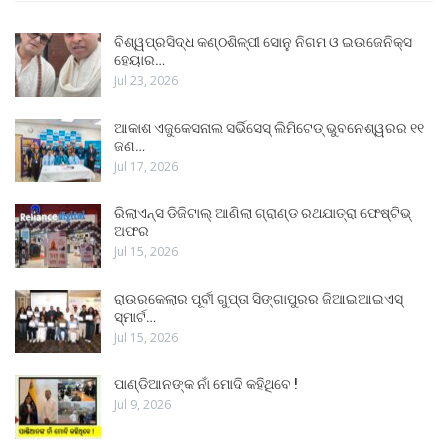
ବିଶ୍ୱପ୍ରସିଦ୍ଧ କଣ୍ଠଶିଳ୍ପୀ ସୋନୁ ନିଗମ ଓ ଇଉଜେନିକ୍ସ
ହେୟାର…
Jul 23, 2026
ଆକାଶ ଏଜୁକେସନାଲ ସର୍ଭିସେସ୍ ଲିମିଟେଡ୍ ଭୁବନେଶ୍ୱରର ୧୧
ଜଣ…
Jul 17, 2026
ରିଲାଏନ୍ସ ଡିଜିଟାଲ୍ ଆଣିଲା ଗ୍ରାଣ୍ଡ ରଥଯାତ୍ରା ଫେଷ୍ଟିଭ୍
ଅଫର
Jul 15, 2026
ରାଉରକେଲାର ପୂର୍ବୀ ଗୁପ୍ତା ସିଙ୍ଗାପୁରର ଜିଆଇଆଇଏସ୍
ସ୍ମାର୍ଟ…
Jul 15, 2026
ପାଣ୍ଡିଆନଙ୍କ ନାଁ ମୋଦି କହିଥିବେ !
Jul 9, 2026