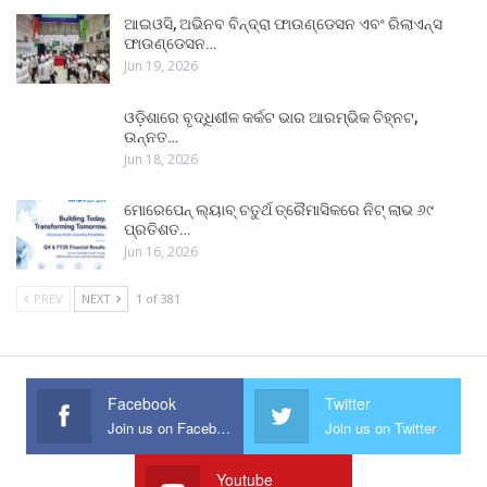
ଆଇଓସି, ଅଭିନବ ବିନ୍ଦ୍ରା ଫାଉଣ୍ଡେସନ ଏବଂ ରିଲାଏନ୍ସ
ଫାଉଣ୍ଡେସନ…
Jun 19, 2026
ଓଡ଼ିଶାରେ ବୃଦ୍ଧିଶୀଳ କର୍କଟ ଭାର ଆରମ୍ଭିକ ଚିହ୍ନଟ,
ଉନ୍ନତ…
Jun 18, 2026
ମୋରେପେନ୍ ଲ୍ୟାବ୍ ଚତୁର୍ଥ ତ୍ରୈମାସିକରେ ନିଟ୍ ଲାଭ ୬୯
ପ୍ରତିଶତ…
Jun 16, 2026
PREV
NEXT
1 of 381
Facebook
Twitter
Join us on Facebook
Join us on Twitter
Youtube