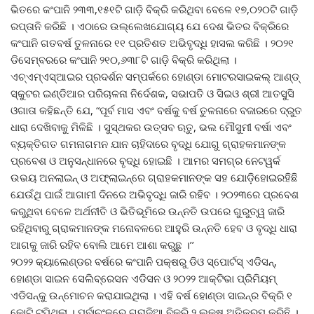
ଭିତରେ କଂପାନି ୨୩୩,୧୫୧ଟି ଗାଡ଼ି ବିକ୍ରି କରିଥିବା ବେଳେ ୧୭,୦୨୦ଟି ଗାଡ଼ି
ରପ୍ତାନି କରିଛି । ଏଠାରେ ଉଲ୍ଲେଖଯୋଗ୍ୟ ଯେ ଦେଶ ଭିତର ବିକ୍ରିରେ
କଂପାନି ଗତବର୍ଷ ତୁଳନାରେ ୧୧ ପ୍ରତିଶତ ଅଭିବୃଦ୍ଧି ହାସଲ କରିଛି । ୨୦୨୧
ଡିସେମ୍ବରରେ କଂପାନି ୨୧୦,୬୩୮ଟି ଗାଡ଼ି ବିକ୍ରି କରିଥିଲା ।
ଏଚ୍‌ଏମ୍‌ଏସ୍‌ଆଇର ପ୍ରଦର୍ଶନ ସମ୍ପର୍କରେ ହୋଣ୍ଡା ମୋଟରସାଇକଲ୍ ଆଣ୍ଡ୍
ସ୍କୁଟର ଇଣ୍ଡିଆର ପରିଚାଳନା ନିର୍ଦେଶକ, ସଭାପତି ଓ ସିଇଓ ଶ୍ରୀ ଆତସୁସି
ଓଗାତା କହିଛନ୍ତି ଯେ, “ପୂର୍ବ ମାସ ଏବଂ ବର୍ଷକୁ ବର୍ଷ ତୁଳନାରେ ବଜାରରେ ଦ୍ରୁତ
ଧାରା ଦେଖିବାକୁ ମିଳିଛି । ସୁସ୍ଥକର ଉତ୍ସବ ଋତୁ, ଭଲ ମୌସୁମୀ ବର୍ଷା ଏବଂ
ବ୍ୟକ୍ତିଗତ ଗମନାଗମନ ଯାନ ଚାହିଦାରେ ବୃଦ୍ଧି ଯୋଗୁ ଗ୍ରାହକମାନଙ୍କ
ପ୍ରବେଶ ଓ ଅନୁସନ୍ଧାନରେ ବୃଦ୍ଧି ହୋଇଛି । ଆମର ସମଗ୍ର ନେଟୱର୍କ
ଉଭୟ ଅନଲାଇନ୍ ଓ ଅଫ୍‌ଲାଇନ୍‌ରେ ଗ୍ରାହକମାନଙ୍କ ସହ ଯୋଡ଼ିହୋଇରହିଛି
ଯେଉଁଥି ପାଇଁ ଆଗାମୀ ଦିନରେ ଅଭିବୃଦ୍ଧି ଜାରି ରହିବ । ୨୦୨୩ରେ ପ୍ରବେଶ
କରୁଥିବା ବେଳେ ଅର୍ଥନୀତି ଓ ଭିତିଭୂମିରେ ଉନ୍ନତି ଉପରେ ଗୁରୁତ୍ୱ ଜାରି
ରହିଥିବାରୁ ଗ୍ରାକମାନଙ୍କ ମନୋବଳରେ ଆହୁରି ଉନ୍ନତି ହେବ ଓ ବୃଦ୍ଧି ଧାରା
ଆଗକୁ ଜାରି ରହିବ ବୋଲି ଆମେ ଆଶା କରୁଛୁ ।’’
୨୦୨୨ କ୍ୟାଲେଣ୍ଡର ବର୍ଷରେ କଂପାନି ପକ୍ଷରୁ ଡିଓ ସ୍ପୋର୍ଟସ୍ ଏଡିସନ୍‌,
ହୋଣ୍ଡା ସାଇନ ସେଲିବ୍ରେସନ ଏଡିସନ ଓ ୨୦୨୨ ଆକ୍ଟିଭା ପ୍ରିମିୟମ୍
ଏଡିସନ୍‌କୁ ଉନ୍ମୋଚନ କରାଯାଇଥିଲା । ଏହି ବର୍ଷ ହୋଣ୍ଡା ସାଇନ୍‌ର ବିକ୍ରି ୧
କୋଟି ଟପିଥିଲା । ପୂର୍ବାଚଂଳରେ ଗ୍ରାଜିଆ ବିକ୍ରି ୨ ଲକ୍ଷ ଅତିକ୍ରମ କରିଛି ।