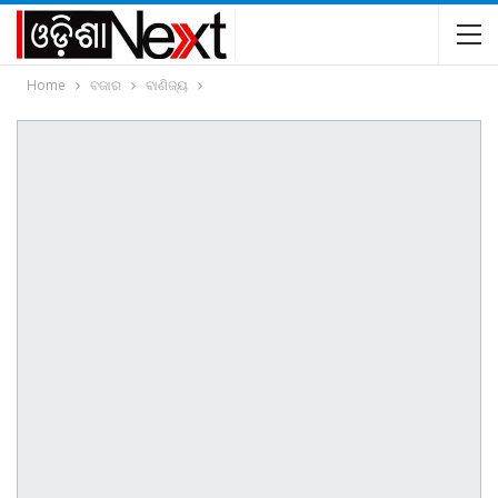
Home
ବଜାର
ବାଣିଜ୍ୟ