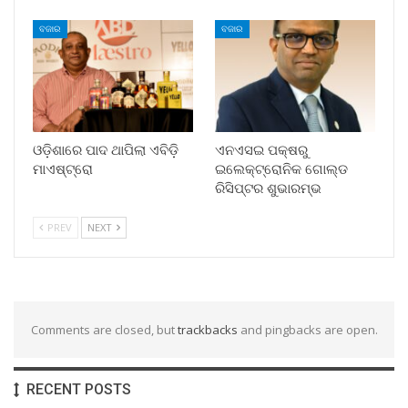
ବଜାର
ବଜାର
ଓଡ଼ିଶାରେ ପାଦ ଥାପିଲା ଏବିଡ଼ି
ଏନଏସଇ ପକ୍ଷରୁ
ମାଏଷ୍ଟ୍ରୋ
ଇଲେକ୍‌ଟ୍ରୋନିକ ଗୋଲ୍ଡ
ରିସିପ୍ଟର ଶୁଭାରମ୍ଭ
PREV
NEXT
Comments are closed, but
trackbacks
and pingbacks are open.
RECENT POSTS