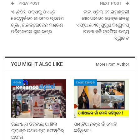
PREV POST
NEXT POST
ଏନ୍‌ଟିପିସି ପକ୍ଷରୁ ପିଏନ୍‌ଜି
ଟାଟା ଷ୍ଟିଲ୍ ମେରାମଣ୍ଡଳୀ
ନେଟ୍‌ୱର୍କରେ ଭାରତର ପ୍ରଥମ
କାରଖାନାରେ ଢେଙ୍କାନାଳକୁ
ଗ୍ରିନ୍ ହାଇଡ୍ରୋଜେନ ମିଶ୍ରଣ
ଏଫ୍‌ଆଇଏଚ୍ ପୁରୁଷ ବିଶ୍ୱକପ୍
ପରିଚାଳନାର ଶୁଭାରମ୍ଭ
୨୦୨୩ ହକି ଟ୍ରଫିର ଭବ୍ୟ
ସ୍ୱାଗତ
YOU MIGHT ALSO LIKE
More From Author
ବଜାର
ଆଶାର ଆଲୋକ
ରିଲାଏନ୍ସ ଡିଜିଟାଲ୍ ଆଣିଲା
ପାଣ୍ଡିଆନଙ୍କ ନାଁ ମୋଦି
ଗ୍ରାଣ୍ଡ ରଥଯାତ୍ରା ଫେଷ୍ଟିଭ୍
କହିଥିବେ !
ଅଫର