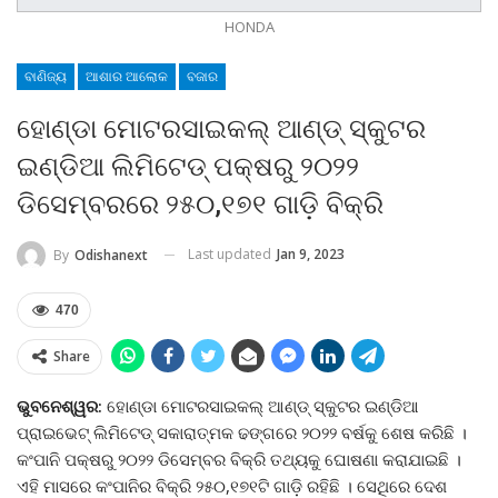
HONDA
ବାଣିଜ୍ୟ
ଆଶାର ଆଲୋକ
ବଜାର
ହୋଣ୍ଡା ମୋଟରସାଇକଲ୍ ଆଣ୍ଡ୍ ସ୍କୁଟର
ଇଣ୍ଡିଆ ଲିମିଟେଡ୍ ପକ୍ଷରୁ ୨୦୨୨
ଡିସେମ୍ବରରେ ୨୫୦,୧୭୧ ଗାଡ଼ି ବିକ୍ରି
Last updated
Jan 9, 2023
By
Odishanext
470
Share
ଭୁବନେଶ୍ୱର:
ହୋଣ୍ଡା ମୋଟରସାଇକଲ୍ ଆଣ୍ଡ୍ ସ୍କୁଟର ଇଣ୍ଡିଆ
ପ୍ରାଇଭେଟ୍ ଲିମିଟେଡ୍ ସକାରାତ୍ମକ ଢଙ୍ଗରେ ୨୦୨୨ ବର୍ଷକୁ ଶେଷ କରିଛି ।
କଂପାନି ପକ୍ଷରୁ ୨୦୨୨ ଡିସେମ୍ବର ବିକ୍ରି ତଥ୍ୟକୁ ଘୋଷଣା କରାଯାଇଛି ।
ଏହି ମାସରେ କଂପାନିର ବିକ୍ରି ୨୫୦,୧୭୧ଟି ଗାଡ଼ି ରହିଛି । ସେଥିରେ ଦେଶ