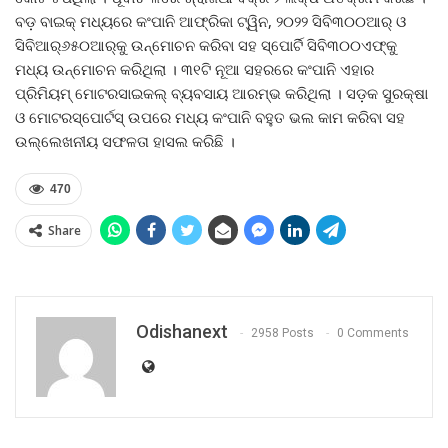
ବଡ଼ ବାଇକ୍ ମଧ୍ୟରେ କଂପାନି ଆଫ୍ରିକା ଟ୍ୱିନ, ୨୦୨୨ ସିବି୩୦୦ଆର୍ ଓ
ସିବିଆର୍‌୬୫୦ଆର୍‌କୁ ଉନ୍ମୋଚନ କରିବା ସହ ସ୍ପୋର୍ଟି ସିବି୩୦୦ଏଫ୍‌କୁ
ମଧ୍ୟ ଉନ୍ମୋଚନ କରିଥିଲା । ୩୧ଟି ନୂଆ ସହରରେ କଂପାନି ଏହାର
ପ୍ରିମିୟମ୍ ମୋଟରସାଇକଲ୍ ବ୍ୟବସାୟ ଆରମ୍ଭ କରିଥିଲା । ସଡ଼କ ସୁରକ୍ଷା
ଓ ମୋଟରସ୍ପୋର୍ଟସ୍ ଉପରେ ମଧ୍ୟ କଂପାନି ବହୁତ ଭଲ କାମ କରିବା ସହ
ଉଲ୍ଲେଖନୀୟ ସଫଳତା ହାସଲ କରିଛି ।
470
Share
Odishanext
2958 Posts
0 Comments