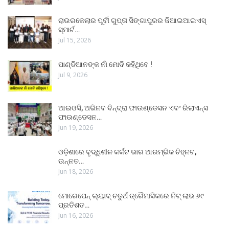
ରାଉରକେଲାର ପୂର୍ବୀ ଗୁପ୍ତା ସିଙ୍ଗାପୁରର ଜିଆଇଆଇଏସ୍
ସ୍ମାର୍ଟ…
Jul 15, 2026
ପାଣ୍ଡିଆନଙ୍କ ନାଁ ମୋଦି କହିଥିବେ !
Jul 9, 2026
ଆଇଓସି, ଅଭିନବ ବିନ୍ଦ୍ରା ଫାଉଣ୍ଡେସନ ଏବଂ ରିଲାଏନ୍ସ
ଫାଉଣ୍ଡେସନ…
Jun 19, 2026
ଓଡ଼ିଶାରେ ବୃଦ୍ଧିଶୀଳ କର୍କଟ ଭାର ଆରମ୍ଭିକ ଚିହ୍ନଟ,
ଉନ୍ନତ…
Jun 18, 2026
ମୋରେପେନ୍ ଲ୍ୟାବ୍ ଚତୁର୍ଥ ତ୍ରୈମାସିକରେ ନିଟ୍ ଲାଭ ୬୯
ପ୍ରତିଶତ…
Jun 16, 2026