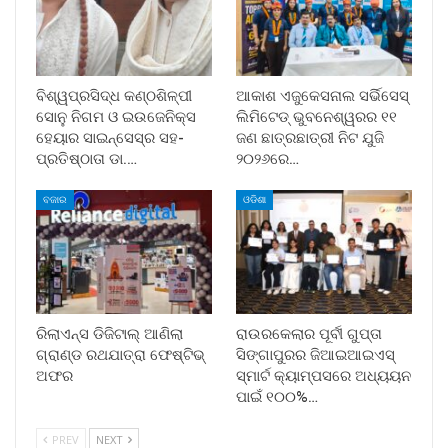
ବିଶ୍ୱପ୍ରସିଦ୍ଧ କଣ୍ଠଶିଳ୍ପୀ
ଆକାଶ ଏଜୁକେସନାଲ ସର୍ଭିସେସ୍
ସୋନୁ ନିଗମ ଓ ଇଉଜେନିକ୍ସ
ଲିମିଟେଡ୍ ଭୁବନେଶ୍ୱରର ୧୧
ହେୟାର ସାଇନ୍ସେସ୍ର ସହ-
ଜଣ ଛାତ୍ରଛାତ୍ରୀ ନିଟ ଯୁଜି
ପ୍ରତିଷ୍ଠାତା ଡା.…
୨୦୨୬ରେ…
ବଜାର
ଓଡିଶା
ରିଲାଏନ୍ସ ଡିଜିଟାଲ୍ ଆଣିଲା
ରାଉରକେଲାର ପୂର୍ବୀ ଗୁପ୍ତା
ଗ୍ରାଣ୍ଡ ରଥଯାତ୍ରା ଫେଷ୍ଟିଭ୍
ସିଙ୍ଗାପୁରର ଜିଆଇଆଇଏସ୍
ଅଫର
ସ୍ମାର୍ଟ କ୍ୟାମ୍ପସରେ ଅଧ୍ୟୟନ
ପାଇଁ ୧୦୦%…
PREV
NEXT