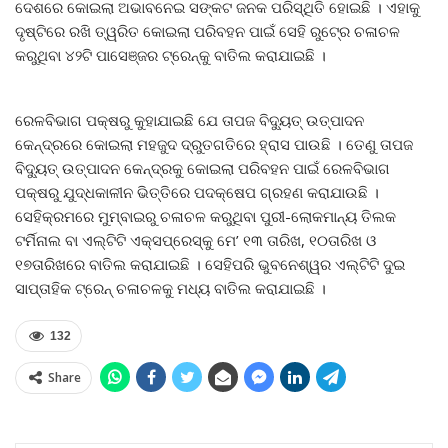
ଦେଶରେ କୋଇଲା ଅଭାବନେଇ ସଙ୍କଟ ଜନକ ପରିସ୍ଥିତି ହୋଇଛି । ଏହାକୁ
ଦୃଷ୍ଟିରେ ରଖି ତ୍ୱରିତ କୋଇଲା ପରିବହନ ପାଇଁ ସେହି ରୁଟ୍‍ରେ ଚଳାଚଳ
କରୁଥିବା ୪୨ଟି ପାସେଞ୍ଜର ଟ୍ରେନ୍‍କୁ ବାତିଲ କରାଯାଇଛି ।
ରେଳବିଭାଗ ପକ୍ଷରୁ କୁହାଯାଇଛି ଯେ ତାପଜ ବିଦ୍ୟୁତ୍‍ ଉତ୍ପାଦନ
କେନ୍ଦ୍ରରେ କୋଇଲା ମହଜୁଦ ଦ୍ରୁତଗତିରେ ହ୍ରାସ ପାଉଛି । ତେଣୁ ତାପଜ
ବିଦ୍ୟୁତ୍‍ ଉତ୍ପାଦନ କେନ୍ଦ୍ରକୁ କୋଇଲା ପରିବହନ ପାଇଁ ରେଳବିଭାଗ
ପକ୍ଷରୁ ଯୁଦ୍ଧକାଳୀନ ଭିତ୍ତିରେ ପଦକ୍ଷେପ ଗ୍ରହଣ କରାଯାଉଛି ।
ସେହିକ୍ରମରେ ମୁମ୍ବାଇରୁ ଚଳାଚଳ କରୁଥିବା ପୁରୀ-ଲୋକମାନ୍ୟ ତିଲକ
ଟର୍ମିନାଲ ବା ଏଲ୍‍ଟିଟି ଏକ୍ସପ୍ରେସ୍‍କୁ ମେ’ ୧୩ ତାରିଖ, ୧୦ତାରିଖ ଓ
୧୭ତାରିଖରେ ବାତିଲ କରାଯାଇଛି । ସେହିପରି ଭୁବନେଶ୍ୱର ଏଲ୍‍ଟିଟି ଦୁଇ
ସାପ୍ତାହିକ ଟ୍ରେନ୍‍ ଚଳାଚଳକୁ ମଧ୍ୟ ବାତିଲ କରାଯାଇଛି ।
132
Share