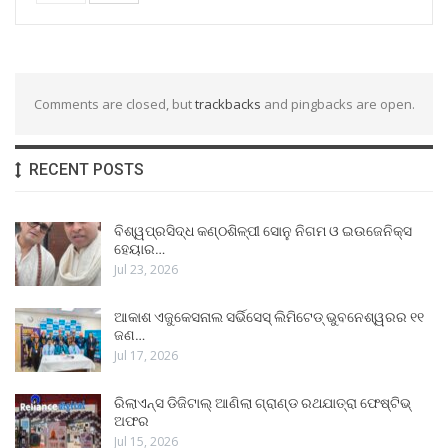
Comments are closed, but
trackbacks
and pingbacks are open.
RECENT POSTS
ବିଶ୍ୱପ୍ରସିଦ୍ଧ କଣ୍ଠଶିଳ୍ପୀ ସୋନୁ ନିଗମ ଓ ଇଉଜେନିକ୍ସ
ହେୟାର…
Jul 23, 2026
ଆକାଶ ଏଜୁକେସନାଲ ସର୍ଭିସେସ୍ ଲିମିଟେଡ୍ ଭୁବନେଶ୍ୱରର ୧୧
ଜଣ…
Jul 17, 2026
ରିଲାଏନ୍ସ ଡିଜିଟାଲ୍ ଆଣିଲା ଗ୍ରାଣ୍ଡ ରଥଯାତ୍ରା ଫେଷ୍ଟିଭ୍
ଅଫର
Jul 15, 2026