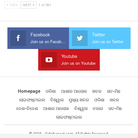
PREV
NEXT
1 of 381
Facebook
Twitter
Join us on Facebook
Join us on Twitter
Youtube
Join us on Youtube
Homepage
ଓଡିଶା
ଆଶାର ଆଲୋକ
ଖବର
ସତ-ମିଛ
ଲାଇଫଷ୍ଟାଇଲ
ବିଶ୍ୱାସ
ମୁଖ୍ୟ ଖବର
ଓଡିଶା
ଖବର
ଦେଶ-ବିଦେଶ
ଆଶାର ଆଲୋକ
ବିଶ୍ୱାସ
ବଜାର
ସତ-ମିଛ
ଲାଇଫଷ୍ଟାଇଲ
© 2026 - Odishanext.com. All Rights Reserved.