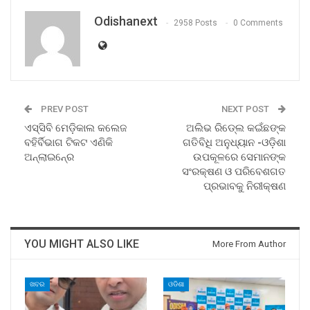
Odishanext
2958 Posts
0 Comments
PREV POST
NEXT POST
ଏସ୍‍ସିବି ମେଡ଼ିକାଲ କଲେଜ
ଅଲିଭ ରିଡ୍‍ଲେ କଇଁଛଙ୍କ
ବହିର୍ବିଭାଗ ଟିକଟ ଏଣିକି
ଗତିବିଧି ଅନୁଧ୍ୟାନ -ଓଡ଼ିଶା
ଅନ୍‍ଲାଇନ୍‍ରେ
ଉପକୂଳରେ ସେମାନଙ୍କ
ସଂରକ୍ଷଣ ଓ ପରିବେଶଗତ
ପ୍ରଭାବକୁ ନିରୀକ୍ଷଣ
YOU MIGHT ALSO LIKE
More From Author
ଖବର
ଓଡିଶା