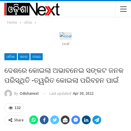
Home
ଓଡିଶା
coal
ଓଡିଶା
ଖବର
ବଜାର
ଦେଶରେ କୋଇଲା ଅଭାବନେଇ ସଙ୍କଟ ଜନକ
ପରିସ୍ଥିତି -ତ୍ୱରିତ କୋଇଲା ପରିବହନ ପାଇଁ
Last updated
Apr 30, 2022
By
Odishanext
132
Share