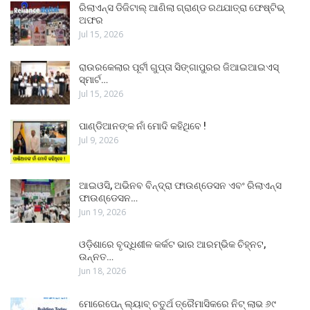
ରିଲାଏନ୍ସ ଡିଜିଟାଲ୍ ଆଣିଲା ଗ୍ରାଣ୍ଡ ରଥଯାତ୍ରା ଫେଷ୍ଟିଭ୍
ଅଫର
Jul 15, 2026
ରାଉରକେଲାର ପୂର୍ବୀ ଗୁପ୍ତା ସିଙ୍ଗାପୁରର ଜିଆଇଆଇଏସ୍
ସ୍ମାର୍ଟ…
Jul 15, 2026
ପାଣ୍ଡିଆନଙ୍କ ନାଁ ମୋଦି କହିଥିବେ !
Jul 9, 2026
ଆଇଓସି, ଅଭିନବ ବିନ୍ଦ୍ରା ଫାଉଣ୍ଡେସନ ଏବଂ ରିଲାଏନ୍ସ
ଫାଉଣ୍ଡେସନ…
Jun 19, 2026
ଓଡ଼ିଶାରେ ବୃଦ୍ଧିଶୀଳ କର୍କଟ ଭାର ଆରମ୍ଭିକ ଚିହ୍ନଟ,
ଉନ୍ନତ…
Jun 18, 2026
ମୋରେପେନ୍ ଲ୍ୟାବ୍ ଚତୁର୍ଥ ତ୍ରୈମାସିକରେ ନିଟ୍ ଲାଭ ୬୯