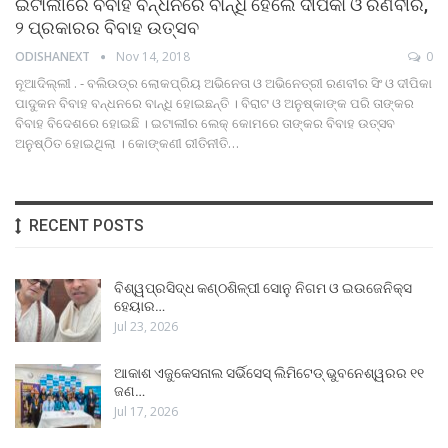
ଇଟାଲୀରେ ବିବାହ ବନ୍ଧନରେ ବାନ୍ଧି ହେଲେ ଦୀପିକା ଓ ରଣବୀର,
୨ ପ୍ରକାରର ବିବାହ ଉତ୍ସବ
ODISHANEXT
Nov 14, 2018
0
ନୂଆଦିଲ୍ଲୀ . - ବଲିଉଡ୍‌ର ଲୋକପ୍ରିୟ ଅଭିନେତା ଓ ଅଭିନେତ୍ରୀ ରଣବୀର ସିଂ ଓ ଦୀପିକା
ପାଦୁକନ ବିବାହ ବନ୍ଧନରେ ବାନ୍ଧି ହୋଇଛନ୍ତି । ବିରାଟ ଓ ଅନୁଷ୍କାଙ୍କ ପରି ତାଙ୍କର
ବିବାହ ବିଦେଶରେ ହୋଇଛି । ଇଟାଲୀର ଲେକ୍‌ କୋମରେ ତାଙ୍କର ବିବାହ ଉତ୍ସବ
ଅନୁଷ୍ଠିତ ହୋଇଥିଲା । କୋଙ୍କଣୀ ରୀତିନୀତି…
RECENT POSTS
ବିଶ୍ୱପ୍ରସିଦ୍ଧ କଣ୍ଠଶିଳ୍ପୀ ସୋନୁ ନିଗମ ଓ ଇଉଜେନିକ୍ସ
ହେୟାର…
Jul 23, 2026
ଆକାଶ ଏଜୁକେସନାଲ ସର୍ଭିସେସ୍ ଲିମିଟେଡ୍ ଭୁବନେଶ୍ୱରର ୧୧
ଜଣ…
Jul 17, 2026