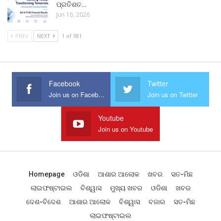
ପ୍ରତିଶତ…
Jun 16, 2026
PREV
NEXT
1 of 381
Facebook
Twitter
Join us on Facebook
Join us on Twitter
Youtube
Join us on Youtube
Homepage
ଓଡିଶା
ଆଶାର ଆଲୋକ
ଖବର
ସତ-ମିଛ
ଲାଇଫଷ୍ଟାଇଲ
ବିଶ୍ୱାସ
ମୁଖ୍ୟ ଖବର
ଓଡିଶା
ଖବର
ଦେଶ-ବିଦେଶ
ଆଶାର ଆଲୋକ
ବିଶ୍ୱାସ
ବଜାର
ସତ-ମିଛ
ଲାଇଫଷ୍ଟାଇଲ