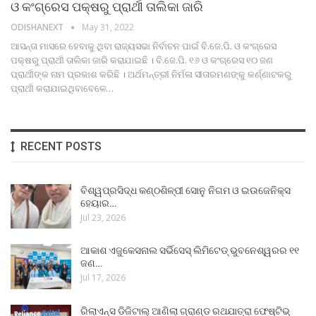
ଓ କଂଗ୍ରେସ ପକ୍ଷରୁ ପ୍ରାର୍ଥୀ ତାଲିକା ଜାରି
ODISHANEXT
May 31, 2022
ଆସନ୍ତା ମାସରେ ହେବାକୁ ଥିବା ରାଜ୍ୟସଭା ନିର୍ବାଚନ ପାଇଁ ବି.ଜେ.ପି. ଓ କଂଗ୍ରେସ
ପକ୍ଷରୁ ପ୍ରାର୍ଥୀ ତାଲିକା ଜାରି କରାଯାଇଛି । ବି.ଜେ.ପି. ୧୬ ଓ କଂଗ୍ରେସ ୧୦ ଜଣ
ପ୍ରାର୍ଥୀଙ୍କ ନାମ ପ୍ରକାଶ କରିଛି । ଅର୍ଥମନ୍ତ୍ରୀ ନିର୍ମଳା ସୀତାରମଣଙ୍କୁ କର୍ଣ୍ଣାଟକରୁ
ପ୍ରାର୍ଥୀ କରାଯାଇଥିବାବେଳେ
…
RECENT POSTS
ବିଶ୍ୱପ୍ରସିଦ୍ଧ କଣ୍ଠଶିଳ୍ପୀ ସୋନୁ ନିଗମ ଓ ଇଉଜେନିକ୍ସ
ହେୟାର…
Jul 23, 2026
ଆକାଶ ଏଜୁକେସନାଲ ସର୍ଭିସେସ୍ ଲିମିଟେଡ୍ ଭୁବନେଶ୍ୱରର ୧୧
ଜଣ…
Jul 17, 2026
ରିଲାଏନ୍ସ ଡିଜିଟାଲ୍ ଆଣିଲା ଗ୍ରାଣ୍ଡ ରଥଯାତ୍ରା ଫେଷ୍ଟିଭ୍