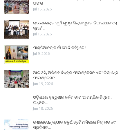
ଅଫର
Jul 15, 2026
ରାଉରକେଲାର ପୂର୍ବୀ ଗୁପ୍ତା ସିଙ୍ଗାପୁରର ଜିଆଇଆଇଏସ୍
ସ୍ମାର୍ଟ…
Jul 15, 2026
ପାଣ୍ଡିଆନଙ୍କ ନାଁ ମୋଦି କହିଥିବେ !
Jul 9, 2026
ଆଇଓସି, ଅଭିନବ ବିନ୍ଦ୍ରା ଫାଉଣ୍ଡେସନ ଏବଂ ରିଲାଏନ୍ସ
ଫାଉଣ୍ଡେସନ…
Jun 19, 2026
ଓଡ଼ିଶାରେ ବୃଦ୍ଧିଶୀଳ କର୍କଟ ଭାର ଆରମ୍ଭିକ ଚିହ୍ନଟ,
ଉନ୍ନତ…
Jun 18, 2026
ମୋରେପେନ୍ ଲ୍ୟାବ୍ ଚତୁର୍ଥ ତ୍ରୈମାସିକରେ ନିଟ୍ ଲାଭ ୬୯
ପ୍ରତିଶତ…