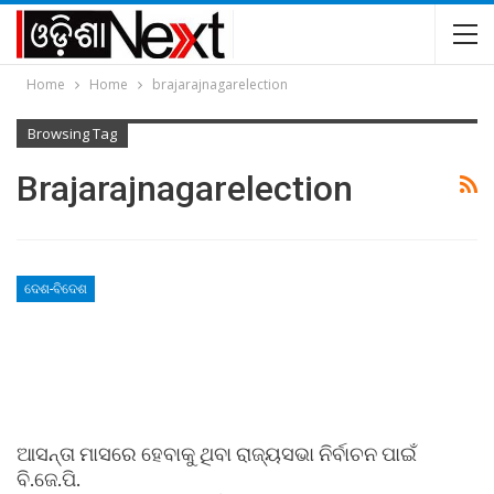
Home
Home
brajarajnagarelection
Browsing Tag
Brajarajnagarelection
ଦେଶ-ବିଦେଶ
ଆସନ୍ତା ମାସରେ ହେବାକୁ ଥିବା ରାଜ୍ୟସଭା ନିର୍ବାଚନ ପାଇଁ
ବି.ଜେ.ପି.