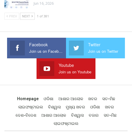
Jun 16, 2026
PREV
NEXT
1 of 381
Facebook
Twitter
Join us on Facebook
Join us on Twitter
Youtube
Join us on Youtube
Homepage
ଓଡିଶା
ଆଶାର ଆଲୋକ
ଖବର
ସତ-ମିଛ
ଲାଇଫଷ୍ଟାଇଲ
ବିଶ୍ୱାସ
ମୁଖ୍ୟ ଖବର
ଓଡିଶା
ଖବର
ଦେଶ-ବିଦେଶ
ଆଶାର ଆଲୋକ
ବିଶ୍ୱାସ
ବଜାର
ସତ-ମିଛ
ଲାଇଫଷ୍ଟାଇଲ