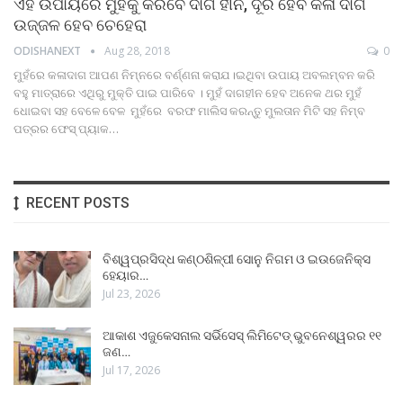
ଏହି ଉପାୟରେ ମୁହଁକୁ କରିବେ ଦାଗ ହୀନ, ଦୂର ହେବ କଳା ଦାଗ
ଉଜ୍ଜଳ ହେବ ଚେହେରା
ODISHANEXT
Aug 28, 2018
0
ମୁହଁରେ କଳାଦାଗ ଆପଣ ନିମ୍ନରେ ବର୍ଣ୍ଣନା କରାଯ।ଇଥିବା ଉପାୟ ଅବଲମ୍ବନ କରି
ବହୁ ମାତ୍ରାରେ ଏଥିରୁ ମୁକ୍ତି ପାଇ ପାରିବେ । ମୁହଁ ଦାଗହୀନ ହେବ ଅନେକ ଥର ମୁହଁ
ଧୋଇବା ସହ ବେଳେ ବେଳ ମୁହଁରେ ବରଫ ମାଲିସ କରନ୍ତୁ ମୁଲତାନ ମିଟି ସହ ନିମ୍ବ
ପତ୍ରର ଫେସ୍‌ ପ୍ୟାକ…
RECENT POSTS
ବିଶ୍ୱପ୍ରସିଦ୍ଧ କଣ୍ଠଶିଳ୍ପୀ ସୋନୁ ନିଗମ ଓ ଇଉଜେନିକ୍ସ
ହେୟାର…
Jul 23, 2026
ଆକାଶ ଏଜୁକେସନାଲ ସର୍ଭିସେସ୍ ଲିମିଟେଡ୍ ଭୁବନେଶ୍ୱରର ୧୧
ଜଣ…
Jul 17, 2026