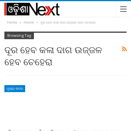
Home
Home
ଦୂର ହେବ କଳା ଦାଗ ଉଜ୍ଜଳ ହେବ ଚେହେରା
Browsing Tag
ଦୂର ହେବ କଳା ଦାଗ ଉଜ୍ଜଳ
ହେବ ଚେହେରା
ମୁଖ୍ୟ ଖବର