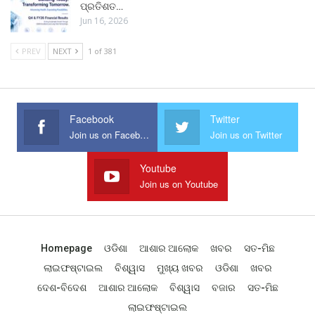
ପ୍ରତିଶତ…
Jun 16, 2026
PREV
NEXT
1 of 381
Facebook
Twitter
Join us on Facebook
Join us on Twitter
Youtube
Join us on Youtube
Homepage
ଓଡିଶା
ଆଶାର ଆଲୋକ
ଖବର
ସତ-ମିଛ
ଲାଇଫଷ୍ଟାଇଲ
ବିଶ୍ୱାସ
ମୁଖ୍ୟ ଖବର
ଓଡିଶା
ଖବର
ଦେଶ-ବିଦେଶ
ଆଶାର ଆଲୋକ
ବିଶ୍ୱାସ
ବଜାର
ସତ-ମିଛ
ଲାଇଫଷ୍ଟାଇଲ