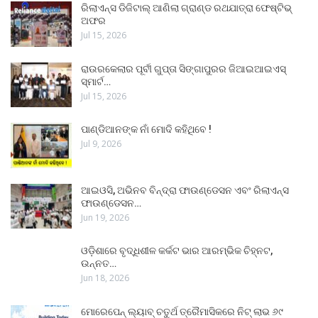
ରିଲାଏନ୍ସ ଡିଜିଟାଲ୍ ଆଣିଲା ଗ୍ରାଣ୍ଡ ରଥଯାତ୍ରା ଫେଷ୍ଟିଭ୍
ଅଫର
Jul 15, 2026
ରାଉରକେଲାର ପୂର୍ବୀ ଗୁପ୍ତା ସିଙ୍ଗାପୁରର ଜିଆଇଆଇଏସ୍
ସ୍ମାର୍ଟ…
Jul 15, 2026
ପାଣ୍ଡିଆନଙ୍କ ନାଁ ମୋଦି କହିଥିବେ !
Jul 9, 2026
ଆଇଓସି, ଅଭିନବ ବିନ୍ଦ୍ରା ଫାଉଣ୍ଡେସନ ଏବଂ ରିଲାଏନ୍ସ
ଫାଉଣ୍ଡେସନ…
Jun 19, 2026
ଓଡ଼ିଶାରେ ବୃଦ୍ଧିଶୀଳ କର୍କଟ ଭାର ଆରମ୍ଭିକ ଚିହ୍ନଟ,
ଉନ୍ନତ…
Jun 18, 2026
ମୋରେପେନ୍ ଲ୍ୟାବ୍ ଚତୁର୍ଥ ତ୍ରୈମାସିକରେ ନିଟ୍ ଲାଭ ୬୯