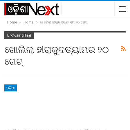
Home
Home
ଖୋଲିଲା ହୀରାକୁଦଡ୍ୟାମର ୨୦ ଗେଟ୍‌
Browsing Tag
ଖୋଲିଲା ହୀରାକୁଦଡ୍ୟାମର ୨୦
ଗେଟ୍‌
ଓଡିଶା