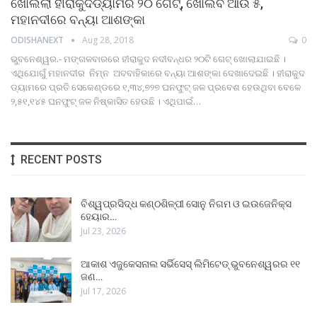
ଖୋଲିଲା ହୀରାକୁଦଡ୍ୟାମର ୨୦ ଗେଟ୍‌, ଖୋଲିବ ଆଉ ୫,
ମହାନଦୀରେ ବନ୍ୟା ଆଶଙ୍କା
ODISHANEXT
Aug 28, 2018
0
ଭୁବନେଶ୍ୱର.- ମଙ୍ଗଳବାରରେ ହୀରାକୁଦ ନଦୀବନ୍ଧର ୨୦ଟି ଗେଟ୍‌ ଖୋଲାଯାଇଛି ।
ଏଥିଯୋଗୁଁ ମହାନଦୀର ନିମ୍ନ ଅବବାହିକାରେ ବନ୍ୟା ଆଶଙ୍କା ଦେଖାଦେଇଛି । ହୀରାକୁଦ
ଡ୍ୟାମରେ ପ୍ରତି ସେକେଣ୍ଡରେ ୧,୩୪,୭୨୭ ଘନଫୁଟ୍ ଜଳ ପ୍ରବେଶ ହେଉଥିବା ବେଳେ
୨,୫୧,୧୪୫ ଘନଫୁଟ୍ ଜଳ ନିଷ୍କାସିତ ହେଉଛି । ଏଥିପାଇଁ…
RECENT POSTS
ବିଶ୍ୱପ୍ରସିଦ୍ଧ କଣ୍ଠଶିଳ୍ପୀ ସୋନୁ ନିଗମ ଓ ଇଉଜେନିକ୍ସ
ହେୟାର…
Jul 23, 2026
ଆକାଶ ଏଜୁକେସନାଲ ସର୍ଭିସେସ୍ ଲିମିଟେଡ୍ ଭୁବନେଶ୍ୱରର ୧୧
ଜଣ…
Jul 17, 2026