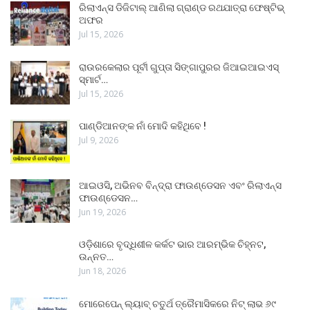
ରିଲାଏନ୍ସ ଡିଜିଟାଲ୍ ଆଣିଲା ଗ୍ରାଣ୍ଡ ରଥଯାତ୍ରା ଫେଷ୍ଟିଭ୍
ଅଫର
Jul 15, 2026
ରାଉରକେଲାର ପୂର୍ବୀ ଗୁପ୍ତା ସିଙ୍ଗାପୁରର ଜିଆଇଆଇଏସ୍
ସ୍ମାର୍ଟ…
Jul 15, 2026
ପାଣ୍ଡିଆନଙ୍କ ନାଁ ମୋଦି କହିଥିବେ !
Jul 9, 2026
ଆଇଓସି, ଅଭିନବ ବିନ୍ଦ୍ରା ଫାଉଣ୍ଡେସନ ଏବଂ ରିଲାଏନ୍ସ
ଫାଉଣ୍ଡେସନ…
Jun 19, 2026
ଓଡ଼ିଶାରେ ବୃଦ୍ଧିଶୀଳ କର୍କଟ ଭାର ଆରମ୍ଭିକ ଚିହ୍ନଟ,
ଉନ୍ନତ…
Jun 18, 2026
ମୋରେପେନ୍ ଲ୍ୟାବ୍ ଚତୁର୍ଥ ତ୍ରୈମାସିକରେ ନିଟ୍ ଲାଭ ୬୯