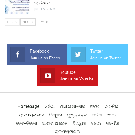
ପ୍ରତିଶତ…
Jun 16, 2026
PREV
NEXT
1 of 381
Facebook
Twitter
Join us on Facebook
Join us on Twitter
Youtube
Join us on Youtube
Homepage
ଓଡିଶା
ଆଶାର ଆଲୋକ
ଖବର
ସତ-ମିଛ
ଲାଇଫଷ୍ଟାଇଲ
ବିଶ୍ୱାସ
ମୁଖ୍ୟ ଖବର
ଓଡିଶା
ଖବର
ଦେଶ-ବିଦେଶ
ଆଶାର ଆଲୋକ
ବିଶ୍ୱାସ
ବଜାର
ସତ-ମିଛ
ଲାଇଫଷ୍ଟାଇଲ