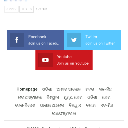
PREV
NEXT
1 of 381
Facebook
Twitter
Join us on Facebook
Join us on Twitter
Youtube
Join us on Youtube
Homepage
ଓଡିଶା
ଆଶାର ଆଲୋକ
ଖବର
ସତ-ମିଛ
ଲାଇଫଷ୍ଟାଇଲ
ବିଶ୍ୱାସ
ମୁଖ୍ୟ ଖବର
ଓଡିଶା
ଖବର
ଦେଶ-ବିଦେଶ
ଆଶାର ଆଲୋକ
ବିଶ୍ୱାସ
ବଜାର
ସତ-ମିଛ
ଲାଇଫଷ୍ଟାଇଲ