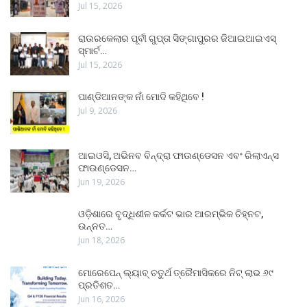
Jul 15, 2026
ରାଉରକେଲାର ପୂର୍ବୀ ଗୁପ୍ତା ସିଙ୍ଗାପୁରର ଜିଆଇଆଇଏସ୍
ସ୍ମାର୍ଟ…
Jul 15, 2026
ପାଣ୍ଡିଆନଙ୍କ ନାଁ ମୋଦି କହିଥିବେ !
Jul 9, 2026
ଆଇଓସି, ଅଭିନବ ବିନ୍ଦ୍ରା ଫାଉଣ୍ଡେସନ ଏବଂ ରିଲାଏନ୍ସ
ଫାଉଣ୍ଡେସନ…
Jun 19, 2026
ଓଡ଼ିଶାରେ ବୃଦ୍ଧିଶୀଳ କର୍କଟ ଭାର ଆରମ୍ଭିକ ଚିହ୍ନଟ,
ଉନ୍ନତ…
Jun 18, 2026
ମୋରେପେନ୍ ଲ୍ୟାବ୍ ଚତୁର୍ଥ ତ୍ରୈମାସିକରେ ନିଟ୍ ଲାଭ ୬୯
ପ୍ରତିଶତ…
Jun 16, 2026