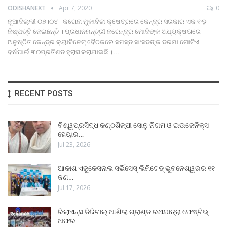
ODISHANEXT
Apr 7, 2020
0
ନୂଆଦିଲ୍ଲୀ ୦୭।୦୪ - କରୋନା ମୁକାବିଲା କ୍ଷେତ୍ରରେ କେନ୍ଦ୍ର ସରକାର ଏକ ବଡ଼
ନିଷ୍ପତ୍ତି ନେଇଛନ୍ତି । ପ୍ରଧାନମନ୍ତ୍ରୀ ନରେନ୍ଦ୍ର ମୋଦିଙ୍କ ଅଧ୍ୟକ୍ଷତାରେ
ଅନୁଷ୍ଠିତ କେନ୍ଦ୍ର କ୍ୟାବିନେଟ୍‍ ବୈଠକରେ ସମସ୍ତ ସାଂସଦଙ୍କ ଦରମା ଗୋଟିଏ
ବର୍ଷପାଇଁ ୩୦ପ୍ରତିଶତ ହ୍ରାସ କରାଯାଇଛି । …
RECENT POSTS
ବିଶ୍ୱପ୍ରସିଦ୍ଧ କଣ୍ଠଶିଳ୍ପୀ ସୋନୁ ନିଗମ ଓ ଇଉଜେନିକ୍ସ
ହେୟାର…
Jul 23, 2026
ଆକାଶ ଏଜୁକେସନାଲ ସର୍ଭିସେସ୍ ଲିମିଟେଡ୍ ଭୁବନେଶ୍ୱରର ୧୧
ଜଣ…
Jul 17, 2026
ରିଲାଏନ୍ସ ଡିଜିଟାଲ୍ ଆଣିଲା ଗ୍ରାଣ୍ଡ ରଥଯାତ୍ରା ଫେଷ୍ଟିଭ୍
ଅଫର