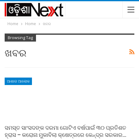
Home
Home
ଖବର
Browsing Tag
ଖବର
ଆଶାର ଆଲୋକ
ସମସ୍ତ ସାଂସଦଙ୍କ ଦରମା ଗୋଟିଏ ବର୍ଷପାଇଁ ୩୦ ପ୍ରତିଶତ
ହ୍ରାସ – କରୋନା ମୁକାବିଲା କ୍ଷେତ୍ରରେ କେନ୍ଦ୍ର ସରକାର…